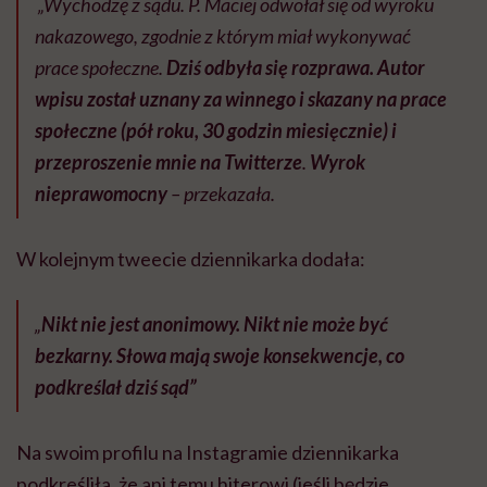
„
Wychodzę z sądu. P. Maciej odwołał się od wyroku
nakazowego, zgodnie z którym miał wykonywać
prace społeczne.
Dziś odbyła się rozprawa. Autor
wpisu został uznany za winnego i skazany na prace
społeczne (pół roku, 30 godzin miesięcznie) i
przeproszenie mnie na Twitterze
.
Wyrok
nieprawomocny
– przekazała.
W kolejnym tweecie dziennikarka dodała:
„
Nikt nie jest anonimowy. Nikt nie może być
bezkarny. Słowa mają swoje konsekwencje, co
podkreślał dziś sąd”
Na swoim profilu na Instagramie dziennikarka
podkreśliła, że ani temu hjterowi (jeśli będzie