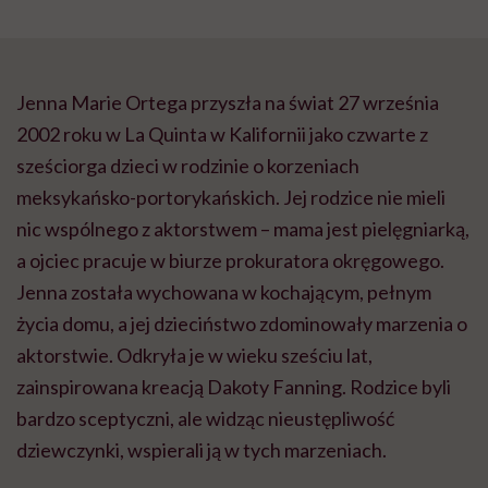
Jenna Marie Ortega przyszła na świat 27 września
2002 roku w La Quinta w Kalifornii jako czwarte z
sześciorga dzieci w rodzinie o korzeniach
meksykańsko-portorykańskich. Jej rodzice nie mieli
nic wspólnego z aktorstwem – mama jest pielęgniarką,
a ojciec pracuje w biurze prokuratora okręgowego.
Jenna została wychowana w kochającym, pełnym
życia domu, a jej dzieciństwo zdominowały marzenia o
aktorstwie. Odkryła je w wieku sześciu lat,
zainspirowana kreacją Dakoty Fanning. Rodzice byli
bardzo sceptyczni, ale widząc nieustępliwość
dziewczynki, wspierali ją w tych marzeniach.