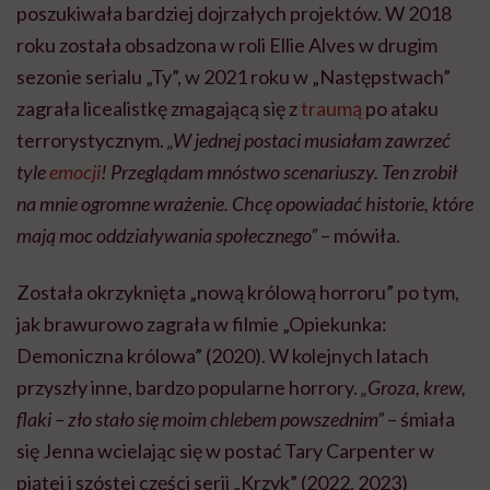
poszukiwała bardziej dojrzałych projektów. W 2018
roku została obsadzona w roli Ellie Alves w drugim
sezonie serialu „Ty”, w 2021 roku w „Następstwach”
zagrała licealistkę zmagającą się z
traumą
po ataku
terrorystycznym.
„W jednej postaci musiałam zawrzeć
tyle
emocji
! Przeglądam mnóstwo scenariuszy. Ten zrobił
na mnie ogromne wrażenie. Chcę opowiadać historie, które
mają moc oddziaływania społecznego”
– mówiła.
Została okrzyknięta „nową królową horroru” po tym,
jak brawurowo zagrała w filmie „Opiekunka:
Demoniczna królowa” (2020). W kolejnych latach
przyszły inne, bardzo popularne horrory.
„Groza, krew,
flaki – zło stało się moim chlebem powszednim”
– śmiała
się Jenna wcielając się w postać Tary Carpenter w
piątej i szóstej części serii „Krzyk” (2022, 2023)