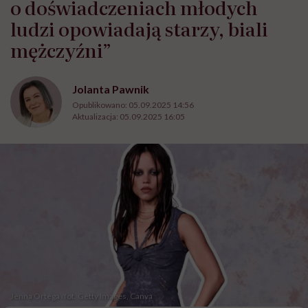
o doświadczeniach młodych
ludzi opowiadają starzy, biali
mężczyźni”
Jolanta Pawnik
Opublikowano:
05.09.2025 14:56
Aktualizacja:
05.09.2025 16:05
Jenna Ortega /fot. Getty Images, Canva