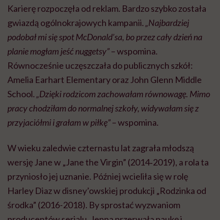
Karierę rozpoczęła od reklam. Bardzo szybko została
gwiazdą ogólnokrajowych kampanii.
„Najbardziej
podobał mi się spot McDonald’sa, bo przez cały dzień na
planie mogłam jeść nuggetsy”
– wspomina.
Równocześnie uczęszczała do publicznych szkół:
Amelia Earhart Elementary oraz John Glenn Middle
School.
„Dzięki rodzicom zachowałam równowagę. Mimo
pracy chodziłam do normalnej szkoły, widywałam się z
przyjaciółmi i grałam w piłkę”
– wspomina.
W wieku zaledwie czternastu lat zagrała młodszą
wersję Jane w „Jane the Virgin” (2014‑2019), a rola ta
przyniosło jej uznanie. Później wcieliła się w rolę
Harley Diaz w disney’owskiej produkcji „Rodzinka od
środka” (2016-2018). By sprostać wyzwaniom
producentów serialu, Jenna przerwała naukę i