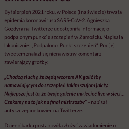
Był sierpień 2021 roku, w Polsce (i na świecie) trwała
epidemia koronawirusa SARS-CoV-2. Agnieszka
Gozdyra na Twitterze udostępniła informację o
podpalonym punkcie szczepień w Zamościu. Napisała
lakonicznie: „Podpalono. Punkt szczepień”. Pod jej
tweetem znalazł się nienawistny komentarz
zawierający groźby:
„Chodzą słuchy, że będą wzorem AK golić łby
namawiającym do szczepień takim szujom jak ty.
Najlepsze jest to, że twoje golenie ma lecieć live w sieci…
Czekamy na to jak na finał mistrzostw”
– napisał
antyszczepionkowiec na Twitterze.
Dziennikarka postanowiła złożyć zawiadomienie o