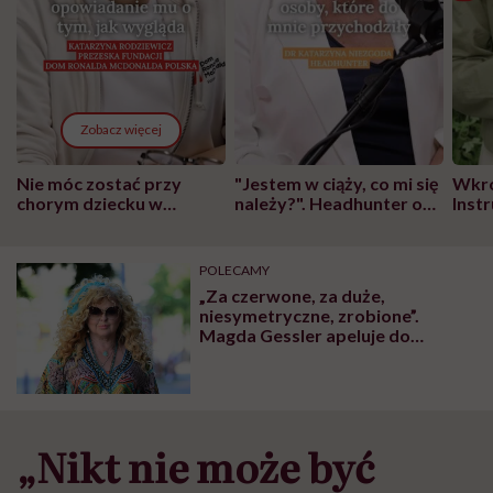
Zobacz więcej
Nie móc zostać przy
"Jestem w ciąży, co mi się
Wkró
chorym dziecku w
należy?". Headhunter o
Inst
szpitalu to tortura.
zmianie pokoleniowej u
atak
"Przeszkadzać w tym
kobiet w ciąży na rynku
wars
może chyba tylko
pracy
eksp
POLECAMY
głupota i brak
„Za czerwone, za duże,
wyobraźni"
niesymetryczne, zrobione”.
Magda Gessler apeluje do
hejterów i wyjaśnia, z czego
wynika nietypowy wygląd jej ust
„Nikt nie może być