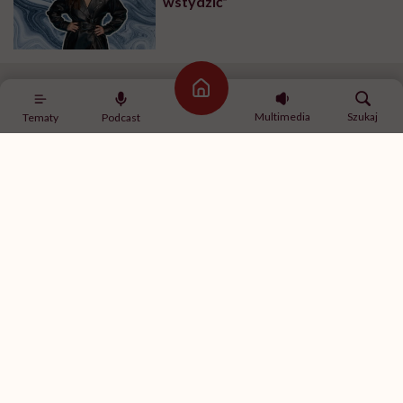
wstydzić”
Strona główna
Jenna nie kryje frustracji faktem, że reżyserzy ciągle
Multimedia
Szukaj
Tematy
Podcast
widzą ją w rolach nastolatek i uczennic, choć wyrosła
już z tego wieku.
„Gram w serialu, który będę robić przez
lata, gdzie wcielam się w uczennicę, ale jestem też młodą
kobietą. Po prostu czuję, że nie jestem traktowana
poważnie. […] To jak noszenie kostiumu uczennicy. Jest w
tym coś bardzo protekcjonalnego”
– mówiła w wywiadzie
po zagraniu kolejnej roli licealistki, tym razem
uwikłanej w skomplikowaną relację ze swoim
nauczycielem. Uznała jednak rolę w „Dziewczynie
Millera” (2024) za „najbardziej złożoną, jaką
kiedykolwiek grała”. W tym samym roku zagrała też