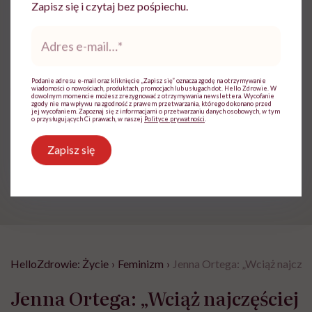
polskiego, z zamiłowania dziennikarka.
Zapisz się i czytaj bez pośpiechu.
Wierzy, że słowa mają moc
Adres
Zobacz profil
e-
mail
*
Podanie adresu e-mail oraz kliknięcie „Zapisz się” oznacza zgodę na otrzymywanie
wiadomości o nowościach, produktach, promocjach lub usługach dot. Hello Zdrowie. W
Udostępnij
dowolnym momencie możesz zrezygnować z otrzymywania newslettera. Wycofanie
zgody nie ma wpływu na zgodność z prawem przetwarzania, którego dokonano przed
jej wycofaniem. Zapoznaj się z informacjami o przetwarzaniu danych osobowych, w tym
o przysługujących Ci prawach, w naszej
Polityce prywatności
.
Powiązane tematy:
Zapisz się
Mowa nienawiści
HelloZdrowie: Życie
›
Feminizm
›
Jenna Ortega: „Wciąż najczęś
Jenna Ortega: „Wciąż najczęściej