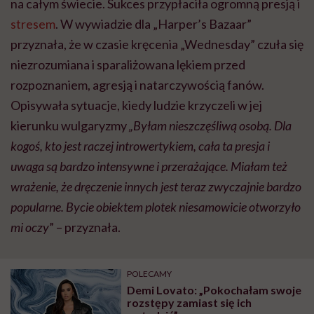
na całym świecie. Sukces przypłaciła ogromną presją i
stresem
. W wywiadzie dla „Harper’s Bazaar”
przyznała, że w czasie kręcenia „Wednesday” czuła się
niezrozumiana i sparaliżowana lękiem przed
rozpoznaniem, agresją i natarczywością fanów.
Opisywała sytuacje, kiedy ludzie krzyczeli w jej
kierunku wulgaryzmy
„Byłam nieszczęśliwą osobą. Dla
kogoś, kto jest raczej introwertykiem, cała ta presja i
uwaga są bardzo intensywne i przerażające. Miałam też
wrażenie, że dręczenie innych jest teraz zwyczajnie bardzo
popularne. Bycie obiektem plotek niesamowicie otworzyło
mi oczy
” – przyznała.
POLECAMY
Demi Lovato: „Pokochałam swoje
rozstępy zamiast się ich