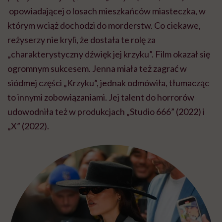
opowiadającej o losach mieszkańców miasteczka, w
którym wciąż dochodzi do morderstw. Co ciekawe,
reżyserzy nie kryli, że dostała te rolę za
„charakterystyczny dźwięk jej krzyku”. Film okazał się
ogromnym sukcesem. Jenna miała też zagrać w
siódmej części „Krzyku”, jednak odmówiła, tłumacząc
to innymi zobowiązaniami. Jej talent do horrorów
udowodniła też w produkcjach „Studio 666” (2022) i
„X” (2022).