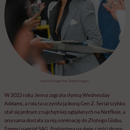
Jenna Ortega /fot. Getty Images,
W 2022 roku Jenna zagrała słynną Wednesday
Addams, a rola ta uczyniła ją ikoną Gen Z. Serial szybko
stał się jednym z najchętniej oglądanych na Netflixie, a
ona sama dostała za nią nominację do Złotego Globu,
Emmy i nagród SAG. Podzielona na dwie części druga