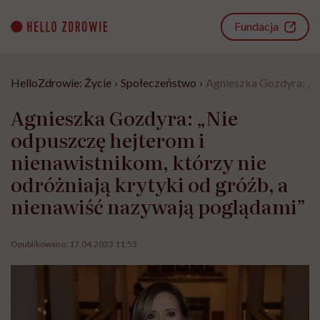
Go
to
Fundacja
content
HelloZdrowie: Życie
›
Społeczeństwo
›
Agnieszka Gozdyra: „Ni
Agnieszka Gozdyra: „Nie
odpuszczę hejterom i
nienawistnikom, którzy nie
odróżniają krytyki od gróźb, a
nienawiść nazywają poglądami”
Opublikowano:
17.04.2023 11:53