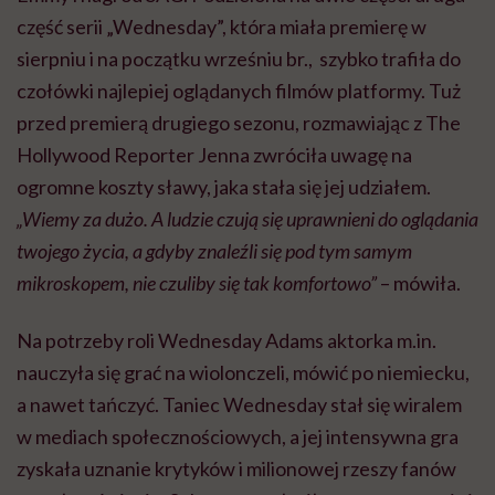
część serii „Wednesday”, która miała premierę w
sierpniu i na początku wrześniu br., szybko trafiła do
czołówki najlepiej oglądanych filmów platformy. Tuż
przed premierą drugiego sezonu, rozmawiając z The
Hollywood Reporter Jenna zwróciła uwagę na
ogromne koszty sławy, jaka stała się jej udziałem.
„Wiemy za dużo. A ludzie czują się uprawnieni do oglądania
twojego życia, a gdyby znaleźli się pod tym samym
mikroskopem, nie czuliby się tak komfortowo”
– mówiła.
Na potrzeby roli Wednesday Adams aktorka m.in.
nauczyła się grać na wiolonczeli, mówić po niemiecku,
a nawet tańczyć. Taniec Wednesday stał się wiralem
w mediach społecznościowych, a jej intensywna gra
zyskała uznanie krytyków i milionowej rzeszy fanów