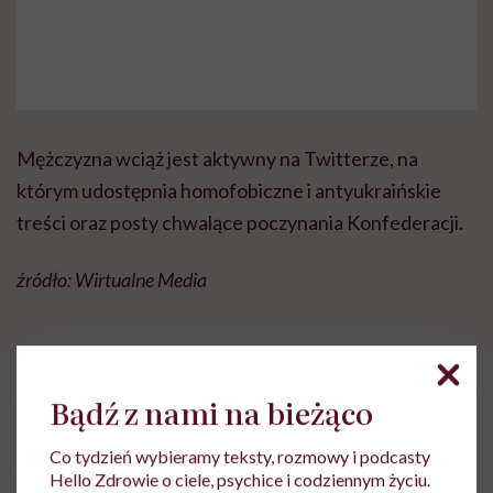
Mężczyzna wciąż jest aktywny na Twitterze, na
którym udostępnia homofobiczne i antyukraińskie
treści oraz posty chwalące poczynania Konfederacji.
źródło: Wirtualne Media
Bądź z nami na bieżąco
Aleksandra Tchórzewska
Co tydzień wybieramy teksty, rozmowy i podcasty
Z wykształcenia nauczycielka języka
Hello Zdrowie o ciele, psychice i codziennym życiu.