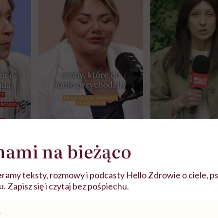
j
nami na bieżąco
zy
"Jestem w ciąży, co mi się
Wkrótce nowa "
ramy teksty, rozmowy i podcasty Hello Zdrowie o ciele, ps
szpitalu
należy?". Headhunter o
Instrukcja". Tym 
szkadzać
zmianie pokoleniowej u
atakach paniki. Z
 Zapisz się i czytaj bez pośpiechu.
tylko
kobiet w ciąży na rynku
warsztat pacjen
braźni"
ni”
pracy
ekspercki