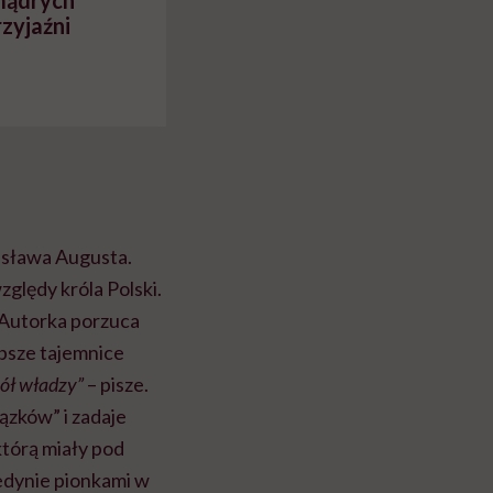
 mądrych
zyjaźni
nisława Augusta.
ględy króla Polski.
 Autorka porzuca
ębsze tajemnice
kół władzy”
– pisze.
ązków” i zadaje
którą miały pod
jedynie pionkami w