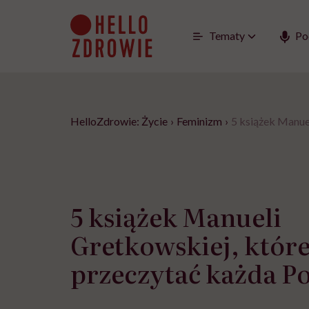
Go
to
content
Tematy
Po
HelloZdrowie: Życie
›
Feminizm
›
5 książek Manue
5 książek Manueli
Gretkowskiej, któr
przeczytać każda P