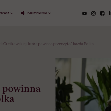
Multimedia
dcast
li Gretkowskiej, które powinna przeczytać każda Polka
e powinna
olka