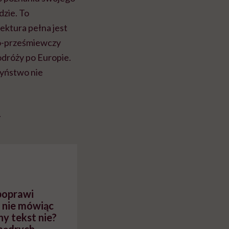
dzie. To
ektura pełna jest
no-prześmiewczy
dróży po Europie.
rzyństwo nie
.
 poprawi
, nie mówiąc
ny tekst nie?