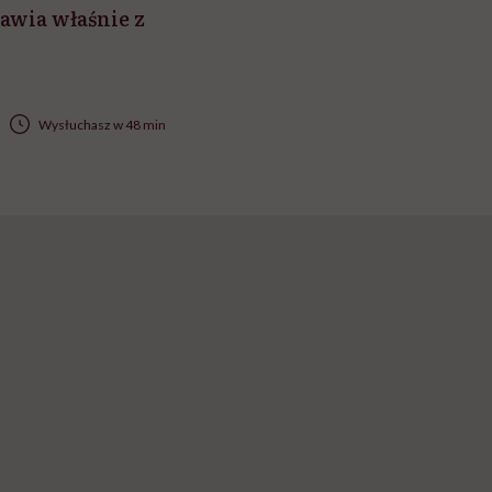
awia właśnie z
Wysłuchasz w 48 min