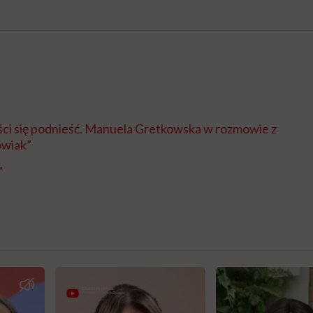
ści się podnieść. Manuela Gretkowska w rozmowie z
owiak”
”