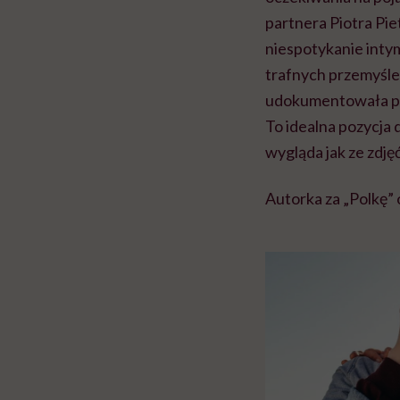
partnera Piotra Pie
niespotykanie intym
trafnych przemyśle
udokumentowała pro
To idealna pozycja 
wygląda jak ze zdj
Autorka za „Polkę” 