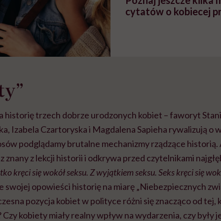
Poznaj jeszcze kilka
cytatów o kobiecej pr
ty”
a historię trzech dobrze urodzonych kobiet – faworyt Sta
a, Izabela Czartoryska i Magdalena Sapieha rywalizują o wz
losów podglądamy brutalne mechanizmy rządzące historią.
 znany z lekcji historii i odkrywa przed czytelnikami najgł
ko kręci się wokół seksu. Z wyjątkiem seksu. Seks kręci się wo
 swojej opowieści historię na miarę „Niebezpiecznych zwi
zesna pozycja kobiet w polityce różni się znacząco od tej, 
 Czy kobiety miały realny wpływ na wydarzenia, czy były 