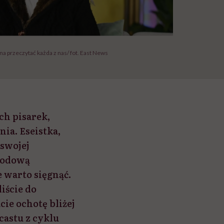
a przeczytać każda z nas/ fot. East News
ch pisarek,
nia. Eseistka,
 swojej
rodową
 warto sięgnąć.
liście do
cie ochotę bliżej
castu z cyklu