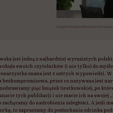
Książki Manueli Gretkowskie, które powinn
ska jest jedną z najbardziej wyrazistych polski
wokuje swoich czytelników (i nie tylko) do myśle
scenarzystka znana jest z ostrych wypowiedzi. W
a bezkompromisowa, przez co nazywana jest na
rzedstawiamy pięć książek Gretkowskiej, po które
 znacie tych publikacji i nie macie ich na swojej „
o zachęcamy do nadrobienia zaległości. A jeśli ma
orkę, to zapraszamy do posłuchania odcinka pod