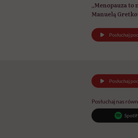
„Menopauza to n
Manuelą Gretko
Posłuchaj
pod
Posłuchaj
pod
Posłuchaj nas równ
Spotif