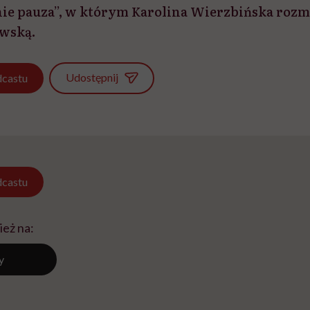
ie pauza”, w którym Karolina Wierzbińska rozm
wską.
Udostępnij
castu
castu
ież na:
y