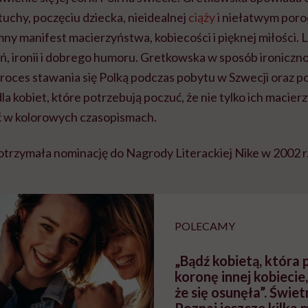
tuchy, poczęciu dziecka, nieidealnej
ciąży
i niełatwym poro
ny manifest macierzyństwa, kobiecości i pięknej miłości. L
ń, ironii i dobrego humoru. Gretkowska w sposób ironicz
ces stawania się Polką podczas pobytu w Szwecji oraz po
dla kobiet, które potrzebują poczuć, że nie tylko ich macie
ęć w kolorowych czasopismach.
otrzymała nominację do Nagrody Literackiej Nike w 2002 r
POLECAMY
„Bądź kobietą, która
koronę innej kobiecie
że się osunęła”. Świet