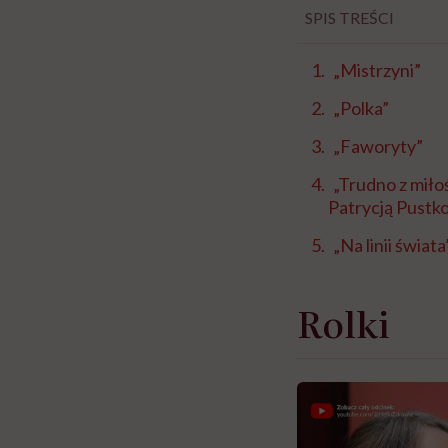
SPIS TREŚCI
„Mistrzyni”
„Polka”
„Faworyty”
„Trudno z miło
Patrycją Pustk
„Na linii świata
Rolki