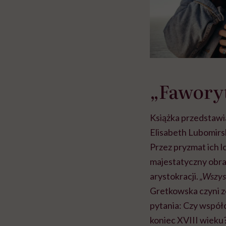
„Fawory
Książka przedstawi
Elisabeth Lubomirsk
Przez pryzmat ich 
majestatyczny obraz
arystokracji.
„Wszyst
Gretkowska czyni ze
pytania: Czy współc
koniec XVIII wieku?