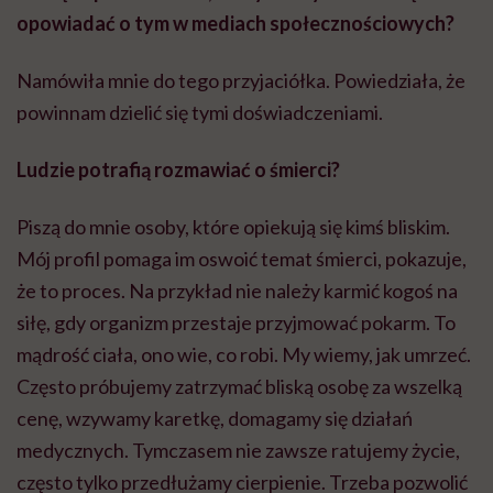
opowiadać o tym w mediach społecznościowych?
Namówiła mnie do tego przyjaciółka. Powiedziała, że
powinnam dzielić się tymi doświadczeniami.
Ludzie potrafią rozmawiać o śmierci?
Piszą do mnie osoby, które opiekują się kimś bliskim.
Mój profil pomaga im oswoić temat śmierci, pokazuje,
że to proces. Na przykład nie należy karmić kogoś na
siłę, gdy organizm przestaje przyjmować pokarm. To
mądrość ciała, ono wie, co robi. My wiemy, jak umrzeć.
Często próbujemy zatrzymać bliską osobę za wszelką
cenę, wzywamy karetkę, domagamy się działań
medycznych. Tymczasem nie zawsze ratujemy życie,
często tylko przedłużamy cierpienie. Trzeba pozwolić