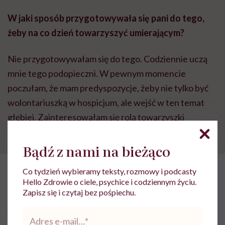
W jaki sposób przygotowywała się pani do tego,
żeby na co dzień towarzyszyć umierającym?
Nie przygotowywałam się do tego. Codziennie uczą
mnie tego podopieczni. W pewnym momencie
poczułam, że mam predyspozycje, żeby nie tylko być
wolontariuszką w hospicjum, ale wejść w ten temat
głębiej. Zainteresowałam się rolą towarzyszki
umierania, death douli.
Bądź z nami na bieżąco
POLECAMY
Co tydzień wybieramy teksty, rozmowy i podcasty
„Zastanawiam się, jak bardzo
Hello Zdrowie o ciele, psychice i codziennym życiu.
trzeba nam ufać, żeby wziąć do
Zapisz się i czytaj bez pośpiechu.
domu dziecko, które umrze”.
Rozmowa z Tisą Żawrocką-
Adres
Kwiatkowską, założycielką i
e-
prezeską zarządu Fundacji Gajusz