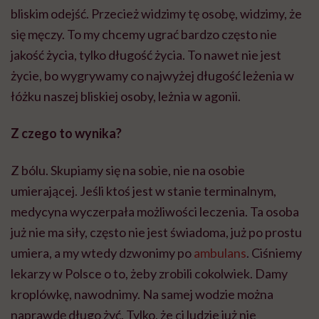
bliskim odejść. Przecież widzimy tę osobę, widzimy, że
się męczy. To my chcemy ugrać bardzo często nie
jakość życia, tylko długość życia. To nawet nie jest
życie, bo wygrywamy co najwyżej długość leżenia w
łóżku naszej bliskiej osoby, leżnia w agonii.
Z czego to wynika?
Z bólu. Skupiamy się na sobie, nie na osobie
umierającej. Jeśli ktoś jest w stanie terminalnym,
medycyna wyczerpała możliwości leczenia. Ta osoba
już nie ma siły, często nie jest świadoma, już po prostu
umiera, a my wtedy dzwonimy po
ambulans
. Ciśniemy
lekarzy w Polsce o to, żeby zrobili cokolwiek. Damy
kroplówkę, nawodnimy. Na samej wodzie można
naprawdę długo żyć. Tylko, że ci ludzie już nie