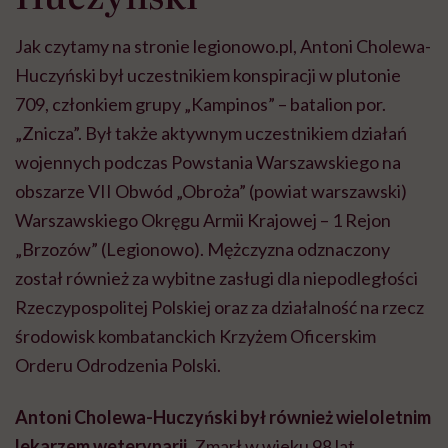
Jak czytamy na stronie legionowo.pl, Antoni Cholewa-
Huczyński był uczestnikiem konspiracji w plutonie
709, członkiem grupy „Kampinos” – batalion por.
„Znicza”. Był także aktywnym uczestnikiem działań
wojennych podczas Powstania Warszawskiego na
obszarze VII Obwód „Obroża” (powiat warszawski)
Warszawskiego Okręgu Armii Krajowej – 1 Rejon
„Brzozów” (Legionowo). Mężczyzna odznaczony
został również za wybitne zasługi dla niepodległości
Rzeczypospolitej Polskiej oraz za działalność na rzecz
środowisk kombatanckich Krzyżem Oficerskim
Orderu Odrodzenia Polski.
Antoni Cholewa-Huczyński był również wieloletnim
lekarzem weterynarii.
Zmarł w wieku 98 lat.