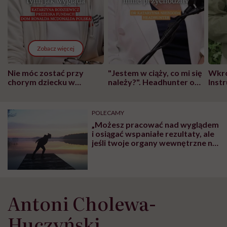
Zobacz więcej
Nie móc zostać przy
"Jestem w ciąży, co mi się
Wkró
chorym dziecku w
należy?". Headhunter o
Inst
szpitalu to tortura.
zmianie pokoleniowej u
atak
"Przeszkadzać w tym
kobiet w ciąży na rynku
wars
może chyba tylko
pracy
eksp
POLECAMY
głupota i brak
„Możesz pracować nad wyglądem
wyobraźni"
i osiągać wspaniałe rezultaty, ale
jeśli twoje organy wewnętrzne nie
działają dobrze, to wszystko na
nic” – mówi Mariola Madej,
instruktorka Calligraphy Health
System
Antoni Cholewa-
Huczyński