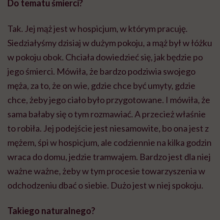
Do tematu śmierci?
Tak. Jej mąż jest w hospicjum, w którym pracuję.
Siedziałyśmy dzisiaj w dużym pokoju, a mąż był w łóżku
w pokoju obok. Chciała dowiedzieć się, jak będzie po
jego śmierci. Mówiła, że bardzo podziwia swojego
męża, za to, że on wie, gdzie chce być umyty, gdzie
chce, żeby jego ciało było przygotowane. I mówiła, że
sama bałaby się o tym rozmawiać. A przecież właśnie
to robiła. Jej podejście jest niesamowite, bo ona jest z
mężem, śpi w hospicjum, ale codziennie na kilka godzin
wraca do domu, jedzie tramwajem. Bardzo jest dla niej
ważne ważne, żeby w tym procesie towarzyszenia w
odchodzeniu dbać o siebie. Dużo jest w niej spokoju.
Takiego naturalnego?