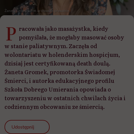
Żaneta Gromek /fot. archiwum prywatne
P
racowała jako masażystka, kiedy
pomyślała, że mogłaby masować osoby
w stanie paliatywnym. Zaczęła od
wolontariatu w holenderskim hospicjum,
dzisiaj jest certyfikowaną death doulą.
Żaneta Gromek, promotorka Świadomej
Śmierci, i autorka edukacyjnego profilu
Szkoła Dobrego Umierania opowiada o
towarzyszeniu w ostatnich chwilach życia i
codziennym obcowaniu ze śmiercią.
Udostępnij