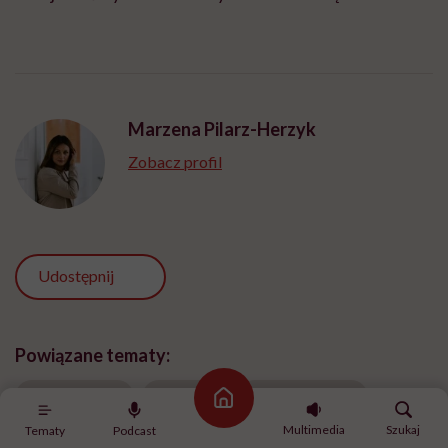
Marzena Pilarz-Herzyk
Zobacz profil
Udostępnij
Powiązane tematy:
Małżeństwo
podcast
Rodzicielstwo
Strona główna
Multimedia
Szukaj
Tematy
Podcast
Śmierć