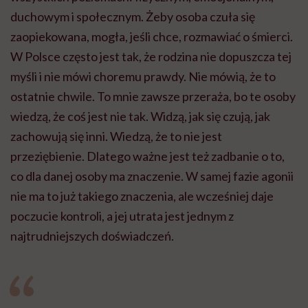
duchowym i społecznym. Żeby osoba czuła się
zaopiekowana, mogła, jeśli chce, rozmawiać o śmierci.
W Polsce często jest tak, że rodzina nie dopuszcza tej
myśli i nie mówi choremu prawdy. Nie mówią, że to
ostatnie chwile. To mnie zawsze przeraża, bo te osoby
wiedzą, że coś jest nie tak. Widzą, jak się czują, jak
zachowują się inni. Wiedzą, że to nie jest
przeziębienie. Dlatego ważne jest też zadbanie o to,
co dla danej osoby ma znaczenie. W samej fazie agonii
nie ma to już takiego znaczenia, ale wcześniej daje
poczucie kontroli, a jej utrata jest jednym z
najtrudniejszych doświadczeń.