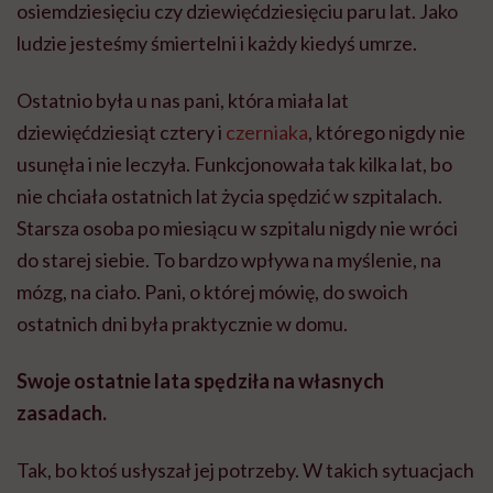
osiemdziesięciu czy dziewięćdziesięciu paru lat. Jako
ludzie jesteśmy śmiertelni i każdy kiedyś umrze.
Ostatnio była u nas pani, która miała lat
dziewięćdziesiąt cztery i
czerniaka
, którego nigdy nie
usunęła i nie leczyła. Funkcjonowała tak kilka lat, bo
nie chciała ostatnich lat życia spędzić w szpitalach.
Starsza osoba po miesiącu w szpitalu nigdy nie wróci
do starej siebie. To bardzo wpływa na myślenie, na
mózg, na ciało. Pani, o której mówię, do swoich
ostatnich dni była praktycznie w domu.
Swoje ostatnie lata spędziła na własnych
zasadach.
Tak, bo ktoś usłyszał jej potrzeby. W takich sytuacjach