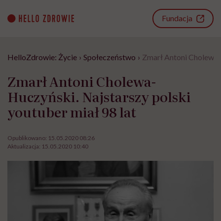
Go
to
Fundacja
content
HelloZdrowie: Życie
›
Społeczeństwo
›
Zmarł Antoni Cholewa-H
Zmarł Antoni Cholewa-
Huczyński. Najstarszy polski
youtuber miał 98 lat
Opublikowano:
15.05.2020 08:26
Aktualizacja:
15.05.2020 10:40