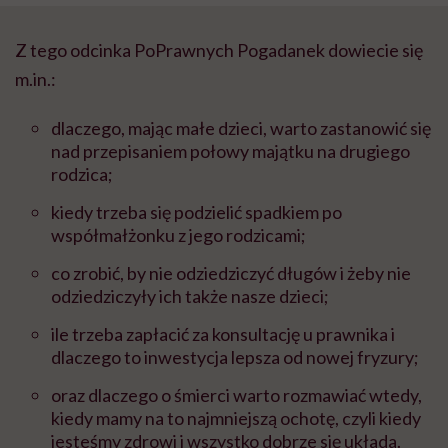
Z tego odcinka PoPrawnych Pogadanek dowiecie się
m.in.:
dlaczego, mając małe dzieci, warto zastanowić się
nad przepisaniem połowy majątku na drugiego
rodzica;
kiedy trzeba się podzielić spadkiem po
współmałżonku z jego rodzicami;
co zrobić, by nie odziedziczyć długów i żeby nie
odziedziczyły ich także nasze dzieci;
ile trzeba zapłacić za konsultację u prawnika i
dlaczego to inwestycja lepsza od nowej fryzury;
oraz dlaczego o śmierci warto rozmawiać wtedy,
kiedy mamy na to najmniejszą ochotę, czyli kiedy
jesteśmy zdrowi i wszystko dobrze się układa.