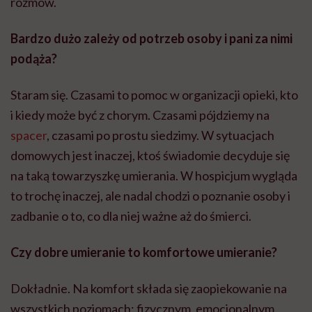
rozmów.
Bardzo dużo zależy od potrzeb osoby i pani za nimi
podąża?
Staram się. Czasami to pomoc w organizacji opieki, kto
i kiedy może być z chorym. Czasami pójdziemy na
spacer
, czasami po prostu siedzimy. W sytuacjach
domowych jest inaczej, ktoś świadomie decyduje się
na taką towarzyszkę umierania. W hospicjum wygląda
to trochę inaczej, ale nadal chodzi o poznanie osoby i
zadbanie o to, co dla niej ważne aż do śmierci.
Czy dobre umieranie to komfortowe umieranie?
Dokładnie. Na komfort składa się zaopiekowanie na
wszystkich poziomach: fizycznym, emocjonalnym,