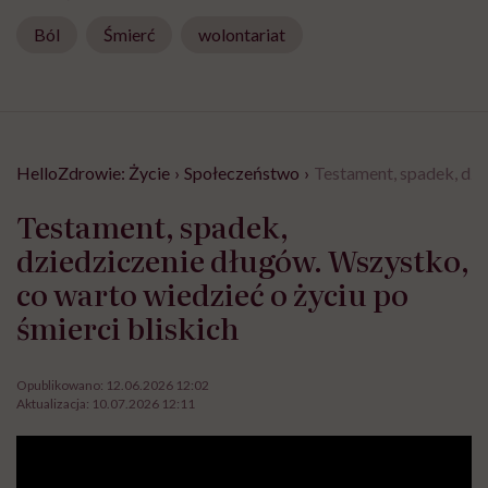
Ból
Śmierć
wolontariat
HelloZdrowie: Życie
›
Społeczeństwo
›
Testament, spadek, dzi
Testament, spadek,
dziedziczenie długów. Wszystko,
co warto wiedzieć o życiu po
śmierci bliskich
Opublikowano:
12.06.2026 12:02
Aktualizacja:
10.07.2026 12:11