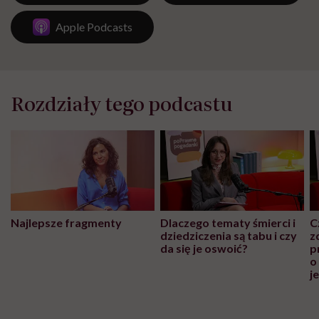
Apple Podcasts
Rozdziały tego podcastu
Najlepsze fragmenty
Dlaczego tematy śmierci i
C
dziedziczenia są tabu i czy
z
da się je oswoić?
p
o
j