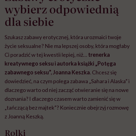
wybierz odpowiednią
dla siebie
Szukasz zabawy erotycznej, która urozmaici twoje
życie seksualne? Nie ma lepszej osoby, która mogłaby
Ci poradzić w tej kwestii lepiej, niż…
trenerka
kreatywnego seksu i autorka książki „Potęga
zabawnego seksu”, Joanna Keszka
. Chcesz się
dowiedzieć, na czym polega zabawa „Sahara i Alaska” i
dlaczego warto od niej zacząć otwieranie się na nowe
doznania? I dlaczego czasem warto zamienić się w
„tańczącą bez majtek”? Koniecznie obejrzyj rozmowę
z Joanną Keszką.
Rolki