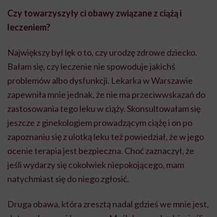
Czy towarzyszyły ci obawy związane z ciążą i
leczeniem?
Największy był lęk o to, czy urodzę zdrowe dziecko.
Bałam się, czy leczenie nie spowoduje jakichś
problemów albo dysfunkcji. Lekarka w Warszawie
zapewniła mnie jednak, że nie ma przeciwwskazań do
zastosowania tego leku w ciąży. Skonsultowałam się
jeszcze z ginekologiem prowadzącym ciążę i on po
zapoznaniu się z ulotką leku też powiedział, że w jego
ocenie terapia jest bezpieczna. Choć zaznaczył, że
jeśli wydarzy się cokolwiek niepokojącego, mam
natychmiast się do niego zgłosić.
Druga obawa, która zresztą nadal gdzieś we mnie jest,