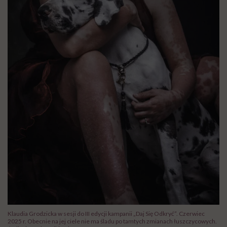
Klaudia Grodzicka w sesji do III edycji kampanii „Daj Się Odkryć”. Czerwiec
2025 r. Obecnie na jej ciele nie ma śladu po tamtych zmianach łuszczycowych.