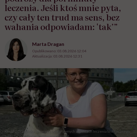
leczenia. Jeśli ktoś mnie pyta,
czy cały ten trud ma sens, bez
wahania odpowiadam: 'tak’”
Marta Dragan
Opublikowano:
03.08.2026 12:04
Aktualizacja:
03.08.2026 12:31
Klaudia Grodzicka opowiada o pozytywnych aspektach leczenia biologicznego
łuszczycy / Zdjęcie: archiwum prywatne