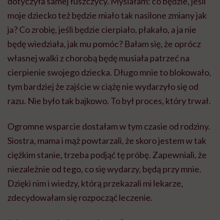
dotyczyła samej łuszczycy. Myślałam: co będzie, jeśli
moje dziecko też będzie miało tak nasilone zmiany jak
ja? Co zrobię, jeśli będzie cierpiało, płakało, a ja nie
będę wiedziała, jak mu pomóc? Bałam się, że oprócz
własnej walki z chorobą będę musiała patrzeć na
cierpienie swojego dziecka. Długo mnie to blokowało,
tym bardziej że zajście w ciążę nie wydarzyło się od
razu. Nie było tak bajkowo. To był proces, który trwał.
Ogromne wsparcie dostałam w tym czasie od rodziny.
Siostra, mama i mąż powtarzali, że skoro jestem w tak
ciężkim stanie, trzeba podjąć tę próbę. Zapewniali, że
niezależnie od tego, co się wydarzy, będą przy mnie.
Dzięki nim i wiedzy, którą przekazali mi lekarze,
zdecydowałam się rozpocząć leczenie.