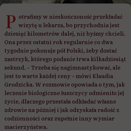
P
otrafimy w nieskończoność przekładać
wizytę u lekarza, bo przychodnia jest
dziesięć kilometrów dalej, niż byśmy chcieli.
Ona przez ostatni rok regularnie co dwa
tygodnie pokonuje pół Polski, żeby dostać
zastrzyk, którego podanie trwa kilkadziesiąt
sekund. – Trzeba się nagimnastykować, ale
jest to warte każdej ceny – mówi Klaudia
Grodzicka. W rozmowie opowiada o tym, jak
leczenie biologiczne łuszczycy odmieniło jej
życie, dlaczego przestała odkładać własne
zdrowie na później i jak odzyskała radość z
codzienności oraz zupełnie inny wymiar
macierzyństwa.