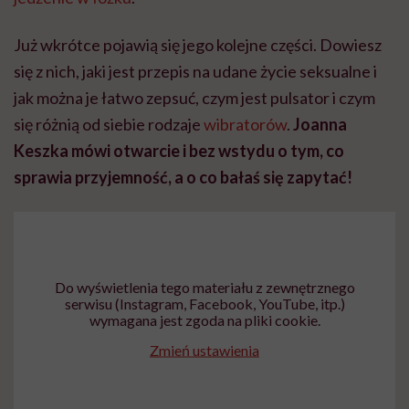
Już wkrótce pojawią się jego kolejne części. Dowiesz
się z nich, jaki jest przepis na udane życie seksualne i
jak można je łatwo zepsuć, czym jest pulsator i czym
się różnią od siebie rodzaje
wibratorów
.
Joanna
Keszka
mówi otwarcie i bez wstydu o tym, co
sprawia przyjemność, a o co bałaś się zapytać!
Do wyświetlenia tego materiału z zewnętrznego
serwisu (Instagram, Facebook, YouTube, itp.)
wymagana jest zgoda na pliki cookie.
Zmień ustawienia