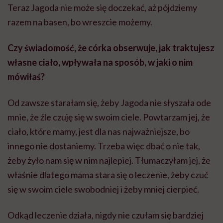
Teraz Jagoda nie może się doczekać, aż pójdziemy
razem na basen, bo wreszcie możemy.
Czy świadomość, że córka obserwuje, jak traktujesz
własne ciało, wpływała na sposób, w jaki o nim
mówiłaś?
Od zawsze starałam się, żeby Jagoda nie słyszała ode
mnie, że źle czuję się w swoim ciele. Powtarzam jej, że
ciało, które mamy, jest dla nas najważniejsze, bo
innego nie dostaniemy. Trzeba więc dbać o nie tak,
żeby żyło nam się w nim najlepiej. Tłumaczyłam jej, że
właśnie dlatego mama stara się o leczenie, żeby czuć
się w swoim ciele swobodniej i żeby mniej cierpieć.
Odkąd leczenie działa, nigdy nie czułam się bardziej