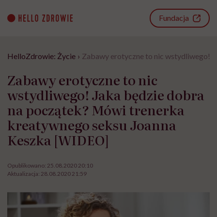
Go
to
Fundacja
content
HelloZdrowie: Życie
›
Zabawy erotyczne to nic wstydliwego! 
Zabawy erotyczne to nic
wstydliwego! Jaka będzie dobra
na początek? Mówi trenerka
kreatywnego seksu Joanna
Keszka [WIDEO]
Opublikowano:
25.08.2020 20:10
Aktualizacja:
28.08.2020 21:59