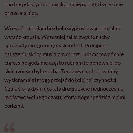
bardziej elastyczna, miękka, mniej napięta i wreszcie
przestała piec.
Wreszcie mogłam bez bólu wyprostować rękę albo
wstać z krzesła. Wcześniej takie zwykłe ruchy
sprawiały mi ogromny dyskomfort. Po kąpieli i
osuszeniu skóry, musiałam od razu posmarować całe
ciało, a po godzinie często robiłam to ponownie, bo
skóra znowu była sucha. Teraz wychodzę z wanny,
wycieram się i mogę przejść do kolejnej czynności.
Czuję się, jakbym dostała drugie życie i jednocześnie
mnóstwo wolnego czasu, który mogę spędzić z moimi
córkami.