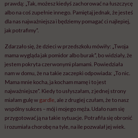
prawdą: „Tak, możesz kiedyś zachorować na łuszczycę
albo na coś zupełnie innego. Pamiętaj jednak, że jesteś
dla nas najważniejsza i będziemy pomagać ci najlepiej,
jak potrafimy”.
Zdarzało się, że dzieci w przedszkolu mówiły: „Twoja
mama wygląda jak pomidor albo burak”, bo widziały, że
jestem pokryta czerwonymi plamami. Powiedziała
nam w domu, że na takie zaczepki odpowiada: „To nic.
Mama mnie kocha, ja kocham mamę i to jest
najważniejsze”. Kiedy to usłyszałam, z jednej strony
miałam gulę w
gardle
, ale z drugiej czułam, że to nasz
wspólny sukces – mój i mojego męża. Udało nam się
przygotować ją na takie sytuacje. Potrafiła się obronić
i rozumiała chorobę na tyle, na ile pozwalał jej wiek.