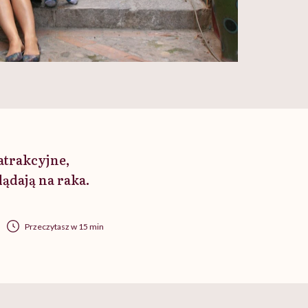
atrakcyjne,
ądają na raka.
Przeczytasz w 15 min