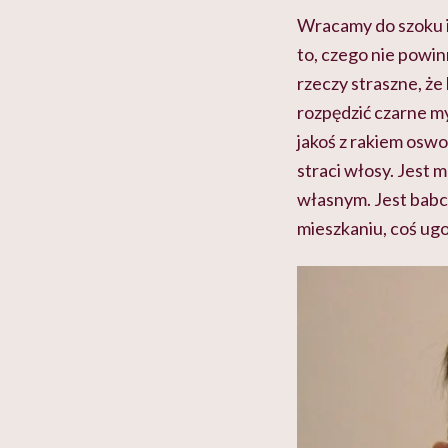
Wracamy do szoku i p
to, czego nie powi
rzeczy straszne, że
rozpędzić czarne myś
jakoś z rakiem oswoi
straci włosy. Jest 
własnym. Jest bab
mieszkaniu, coś ug