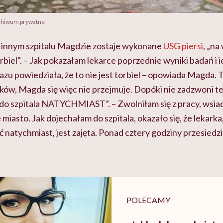
rchiwum prywatne
w innym szpitalu Magdzie zostaje wykonane
USG piersi
, „na
orbiel”. – Jak pokazałam lekarce poprzednie wyniki badań i ich
azu powiedziała, że to nie jest torbiel – opowiada Magda. To
ków, Magda się więc nie przejmuje. Dopóki nie zadzwoni tel
 do szpitala NATYCHMIAST”. – Zwolniłam się z pracy, wsi
miasto. Jak dojechałam do szpitala, okazało się, że lekarka
ć natychmiast, jest zajęta. Ponad cztery godziny przesiedz
POLECAMY