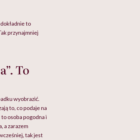
 dokładnie to
Tak przynajmniej
a”. To
padku wyobrazić.
zają to, co podaje na
a to osoba pogodna i
a, a zarazem
cześniej, tak jest