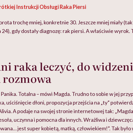
rótkiej Instrukcji Obsługi Raka Piersi
rota trochę mniej, konkretnie 30. Jeszcze mniej miały (tak
24), gdy dostały diagnozę: rak piersi. A właściwie wyrok. 
ni raka leczyć, do widzeni
ła rozmowa
 Panika. Totalna – mówi Magda. Trudno to sobie w jej przy
a, uściśnięcie dłoni, propozycja przejścia na „ty” potwierd
Alivia. A podaje na swojej stronie internetowej tak: „Magd
soła, uczynna i pomocna dla innych. Wrażliwa i dziewczęc
wana… jest super kobietą, matką, człowiekiem!”. Tak było w