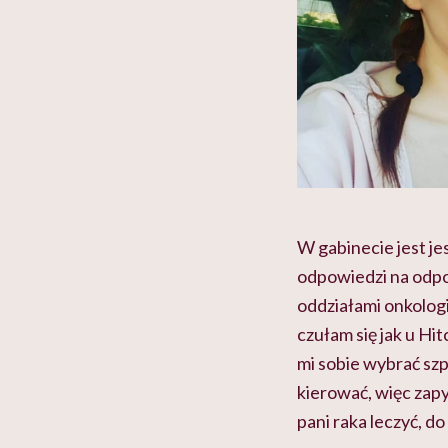
W gabinecie jest je
odpowiedzi na odpow
oddziałami onkologi
czułam się jak u H
mi sobie wybrać szpi
kierować, więc zapy
pani raka leczyć, d