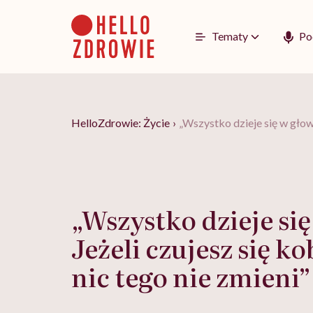
Go
to
content
Tematy
Po
HelloZdrowie: Życie
›
„Wszystko dzieje się w głowie
„Wszystko dzieje się
Jeżeli czujesz się ko
nic tego nie zmieni”