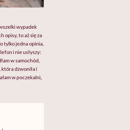
 wszelki wypadek
 opisy, to aż się za
 tylko jedna opinia,
efon i nie usłyszy:
adłam w samochód,
, która dzwoniła i
iałam w poczekalni,