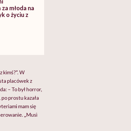
mi
m za młoda na
k o życiu z
z kimś?”. W
ista placówek z
a: – To był horror,
 po prostu kazała
ryteriami mam się
kierowanie. „Musi