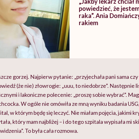
„Jakby lekarz chciał 
powiedzieć, że jeste
raka”. Ania Domiańczy
rakiem
szcze gorzej. Najpierw pytanie: „przyjechała pani sama czy 
iedź (że nie) złowrogie: „uuu, to niedobrze”. Następnie l
cznymi i lakoniczne polecenie: „proszę sobie wybrać”. Magd
itchcocka. W ogóle nie omówiła ze mną wyniku badania USG,
tal, w którym będę się leczyć. Nie miałam pojęcia, jakimi k
tała, który mam najbliżej – i do tego szpitala wypisała mi s
o widzenia”. To była cała rozmowa.