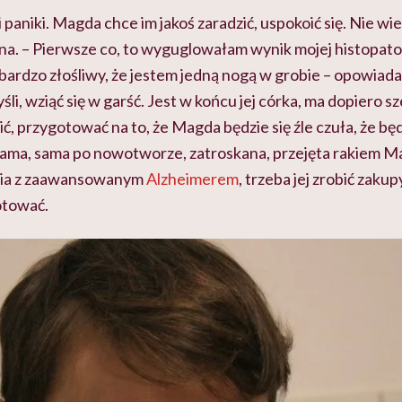
aniki. Magda chce im jakoś zaradzić, uspokoić się. Nie wie,
nna. – Pierwsze co, to wyguglowałam wynik mojej histopat
 bardzo złośliwy, że jestem jedną nogą w grobie – opowiad
li, wziąć się w garść. Jest w końcu jej córka, ma dopiero sze
ć, przygotować na to, że Magda będzie się źle czuła, że będ
mama, sama po nowotworze, zatroskana, przejęta rakiem Ma
cia z zaawansowanym
Alzheimerem
, trzeba jej zrobić zaku
otować.