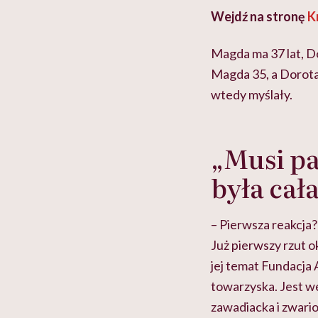
Wejdź na stronę
K
Magda ma 37 lat, Do
Magda 35, a Dorota 
wtedy myślały.
„Musi pa
była ca
– Pierwsza reakcja?
Już pierwszy rzut ok
jej temat Fundacja 
towarzyska. Jest we
zawadiacka i zwario