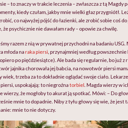
asie – to znaczy w trakcie leczenia – zwłaszcza z tą Magd
menty, kiedy czułam, jakby mnie wielki głaz przygniótł. Le
robić, co najwyżej pójść do łazienki, ale zrobić sobie coś do 
, że psychicznie nie dawałam rady – opowie za chwilę.
teśmy razem z nią w prywatnej przychodni na badaniu USG. 
 za młoda na
raka piersi
, przynajmniej według powszechnie 
dopiero po pięćdziesiątce). Ale bada się regularnie, bo już z
wór jajnika chorowała jej babcia, na nowotwór piersi mam
y wiek, trzeba za to dokładnie oglądać swoje ciało. Lekarze
iersi, uspokajają: to niegroźna
torbiel
. Magda wierzy w i
nie wierzy, że mogłoby to akurat ją spotkać. Mówi: – Do gło
eśnie mnie to dopadnie. Niby z tyłu głowy się wie, że jest 
anie: mnie to nie dotyczy.