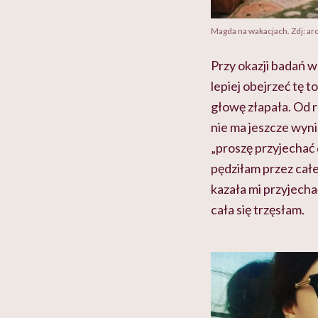
Magda na wakacjach. Zdj: a
Przy okazji badań 
lepiej obejrzeć tę t
głowę złapała. Od r
nie ma jeszcze wyni
„proszę przyjechać
pędziłam przez całe 
kazała mi przyjecha
cała się trzęsłam.