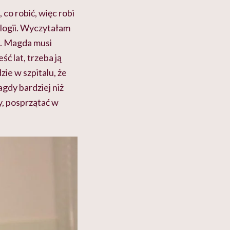
 co robić, więc robi
ologii. Wyczytałam
a. Magda musi
ść lat, trzeba ją
zie w szpitalu, że
gdy bardziej niż
py, posprzątać w