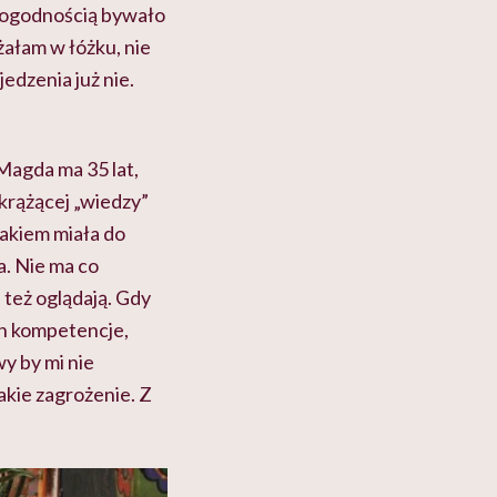
y pogodnością bywało
żałam w łóżku, nie
jedzenia już nie.
Magda ma 35 lat,
krążącej „wiedzy”
 rakiem miała do
a. Nie ma co
 też oglądają. Gdy
ch kompetencje,
wy by mi nie
takie zagrożenie. Z