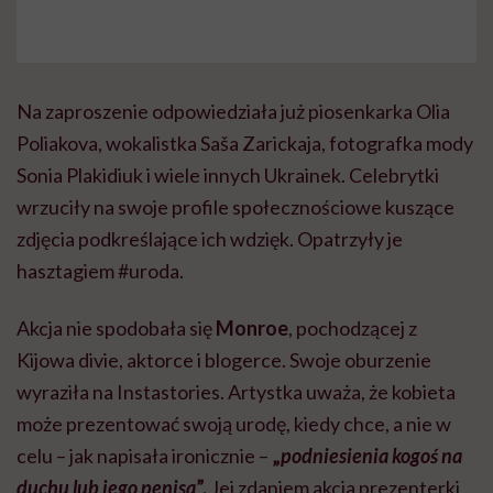
Na zaproszenie odpowiedziała już piosenkarka Olia
Poliakova, wokalistka Saša Zarickaja, fotografka mody
Sonia Plakidiuk i wiele innych Ukrainek. Celebrytki
wrzuciły na swoje profile społecznościowe kuszące
zdjęcia podkreślające ich wdzięk. Opatrzyły je
hasztagiem #uroda.
Akcja nie spodobała się
Monroe
, pochodzącej z
Kijowa divie, aktorce i blogerce. Swoje oburzenie
wyraziła na Instastories. Artystka uważa, że ​​kobieta
może prezentować swoją urodę, kiedy chce, a nie w
celu – jak napisała ironicznie –
„
podniesienia kogoś na
duchu lub jego penisa
”.
Jej zdaniem akcja prezenterki