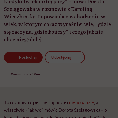
kiedykolwiek do tej pory” – mówi Dorota
Szelągowska w rozmowie z Karoliną
Wierzbińską. I opowiada o wchodzeniu w
wiek, w którym coraz wyraźniej wie, „gdzie
się zaczyna, gdzie kończy” i czego już nie
chce nieść dalej.
Udostępnij
Posłuchaj
Wysłuchasz w 59 min
To rozmowa o perimenopauzie i
menopauzie
, a
właściwie – jak woli mówić Dorota Szelągowska – o
klimakterium: zmianie, która potrafi „dojechać”, ale