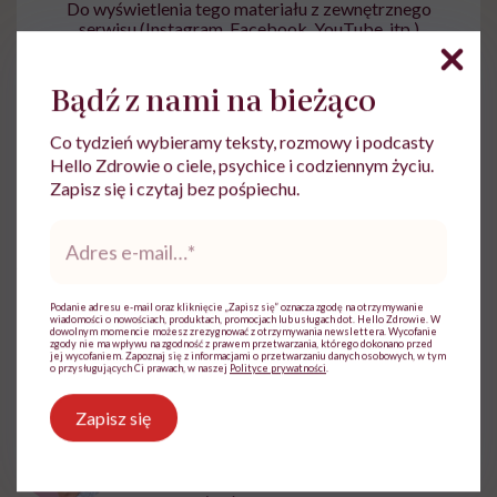
Do wyświetlenia tego materiału z zewnętrznego
serwisu (Instagram, Facebook, YouTube, itp.)
wymagana jest zgoda na pliki cookie.
Zmień ustawienia
Bądź z nami na bieżąco
Co tydzień wybieramy teksty, rozmowy i podcasty
Hello Zdrowie o ciele, psychice i codziennym życiu.
Zapisz się i czytaj bez pośpiechu.
Adres
e-
źródło: www.delfi.lt, thepostedia.com, tabloid.pravda.com
mail
*
Podanie adresu e-mail oraz kliknięcie „Zapisz się” oznacza zgodę na otrzymywanie
wiadomości o nowościach, produktach, promocjach lub usługach dot. Hello Zdrowie. W
dowolnym momencie możesz zrezygnować z otrzymywania newslettera. Wycofanie
zgody nie ma wpływu na zgodność z prawem przetwarzania, którego dokonano przed
jej wycofaniem. Zapoznaj się z informacjami o przetwarzaniu danych osobowych, w tym
o przysługujących Ci prawach, w naszej
Polityce prywatności
.
Aleksandra Tchórzewska
Zapisz się
Z wykształcenia nauczycielka języka
polskiego, z zamiłowania dziennikarka.