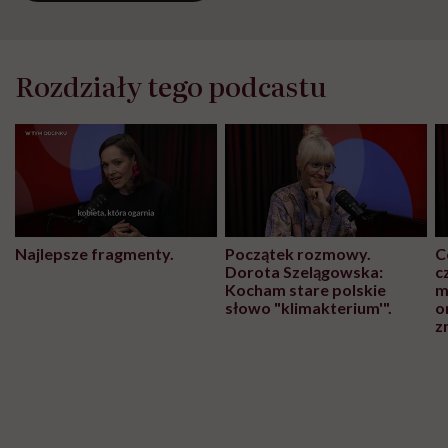
Rozdziały tego podcastu
Najlepsze fragmenty.
Początek rozmowy.
C
Dorota Szelągowska:
c
Kocham stare polskie
m
słowo "klimakterium'".
o
z