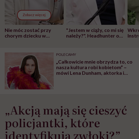
Zobacz więcej
Nie móc zostać przy
"Jestem w ciąży, co mi się
Wkró
chorym dziecku w
należy?". Headhunter o
Inst
szpitalu to tortura.
zmianie pokoleniowej u
atak
"Przeszkadzać w tym
kobiet w ciąży na rynku
wars
może chyba tylko
pracy
eksp
POLECAMY
głupota i brak
„Całkowicie mnie obrzydza to, co
wyobraźni"
nasza kultura robi kobietom” –
mówi Lena Dunham, aktorka i
reżyserka kultowego serialu
„Dziewczyny”
„Akcją mają się cieszyć
policjantki, które
identyfikują zwłoki?”