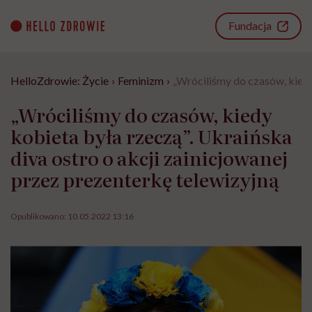
Go
to
Fundacja
content
HelloZdrowie: Życie
›
Feminizm
›
„Wróciliśmy do czasów, kiedy
„Wróciliśmy do czasów, kiedy
kobieta była rzeczą”. Ukraińska
diva ostro o akcji zainicjowanej
przez prezenterkę telewizyjną
Opublikowano:
10.05.2022 13:16