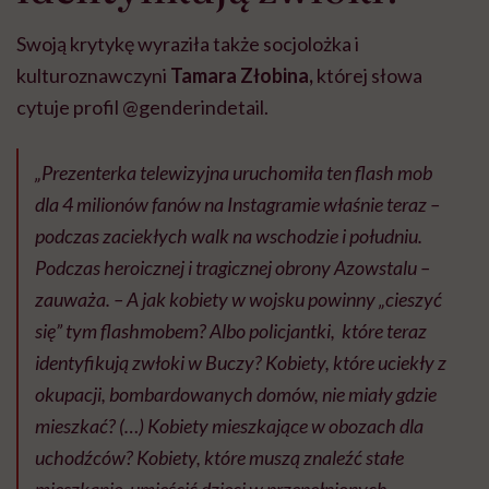
Swoją krytykę wyraziła także socjolożka i
kulturoznawczyni
Tamara Złobina,
której słowa
cytuje profil @genderindetail.
„Prezenterka telewizyjna uruchomiła ten flash mob
dla 4 milionów fanów na Instagramie właśnie teraz –
podczas zaciekłych walk na wschodzie i południu.
Podczas heroicznej i tragicznej obrony Azowstalu –
zauważa. – A jak kobiety w wojsku powinny „cieszyć
się” tym flashmobem? Albo policjantki, które teraz
identyfikują zwłoki w Buczy? Kobiety, które uciekły z
okupacji, bombardowanych domów, nie miały gdzie
mieszkać? (…) Kobiety mieszkające w obozach dla
uchodźców? Kobiety, które muszą znaleźć stałe
mieszkanie, umieścić dzieci w przepełnionych