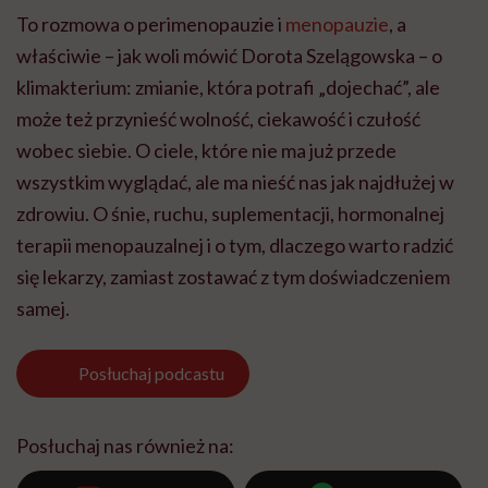
To rozmowa o perimenopauzie i
menopauzie
, a
właściwie – jak woli mówić Dorota Szelągowska – o
klimakterium: zmianie, która potrafi „dojechać”, ale
może też przynieść wolność, ciekawość i czułość
wobec siebie. O ciele, które nie ma już przede
wszystkim wyglądać, ale ma nieść nas jak najdłużej w
zdrowiu. O śnie, ruchu, suplementacji, hormonalnej
terapii menopauzalnej i o tym, dlaczego warto radzić
się lekarzy, zamiast zostawać z tym doświadczeniem
samej.
Posłuchaj
podcastu
Posłuchaj nas również na: