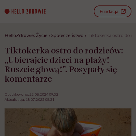
Go
to
Fundacja
content
HelloZdrowie: Życie
›
Społeczeństwo
›
Tiktokerka ostro do ro
Tiktokerka ostro do rodziców:
„Ubierajcie dzieci na plaży!
Ruszcie głową!”. Posypały się
komentarze
Opublikowano:
22.08.2024 09:52
Aktualizacja:
18.07.2025 08:31