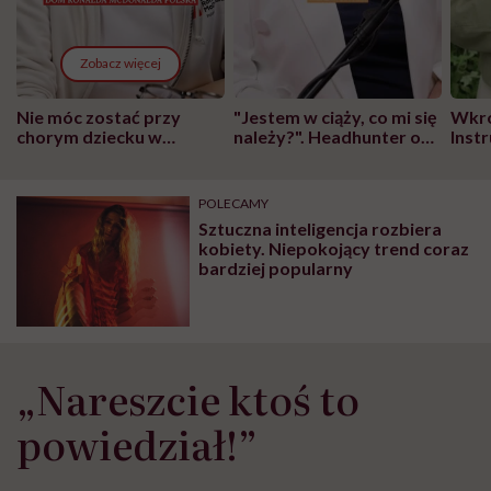
Zobacz więcej
Nie móc zostać przy
"Jestem w ciąży, co mi się
Wkró
chorym dziecku w
należy?". Headhunter o
Inst
szpitalu to tortura.
zmianie pokoleniowej u
atak
"Przeszkadzać w tym
kobiet w ciąży na rynku
wars
może chyba tylko
pracy
eksp
POLECAMY
głupota i brak
Sztuczna inteligencja rozbiera
wyobraźni"
kobiety. Niepokojący trend coraz
bardziej popularny
„Nareszcie ktoś to
powiedział!”