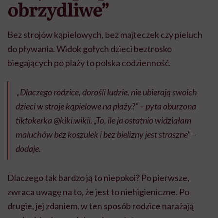
obrzydliwe”
Bez strojów kąpielowych, bez majteczek czy pieluch
do pływania. Widok gołych dzieci beztrosko
biegających po plaży to polska codzienność.
„
Dlaczego rodzice, dorośli ludzie, nie ubierają swoich
dzieci w stroje kąpielowe na plaży?” –
pyta oburzona
tiktokerka @kiki.wikii.
„To, ile ja ostatnio widziałam
maluchów bez koszulek i bez bielizny jest straszne”
–
dodaje.
Dlaczego tak bardzo ją to niepokoi? Po pierwsze,
zwraca uwagę na to, że jest to niehigieniczne. Po
drugie, jej zdaniem, w ten sposób rodzice narażają