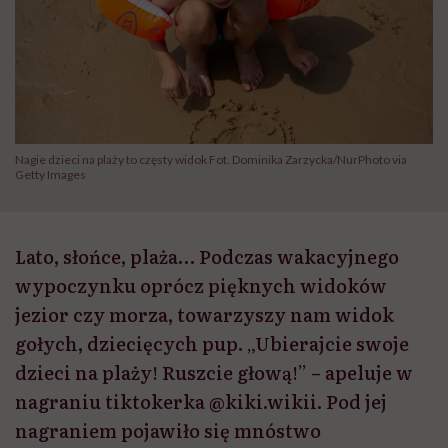
Nagie dzieci na plaży to częsty widok Fot. Dominika Zarzycka/NurPhoto via
Getty Images
Lato, słońce, plaża… Podczas wakacyjnego
wypoczynku oprócz pięknych widoków
jezior czy morza, towarzyszy nam widok
gołych, dziecięcych pup. „Ubierajcie swoje
dzieci na plaży! Ruszcie głową!” – apeluje w
nagraniu tiktokerka @kiki.wikii. Pod jej
nagraniem pojawiło się mnóstwo