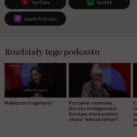
YouTube
Spotify
Apple Podcasts
Rozdziały tego podcastu
Najlepsze fragmenty.
Początek rozmowy.
C
Dorota Szelągowska:
c
Kocham stare polskie
m
słowo "klimakterium'".
o
z