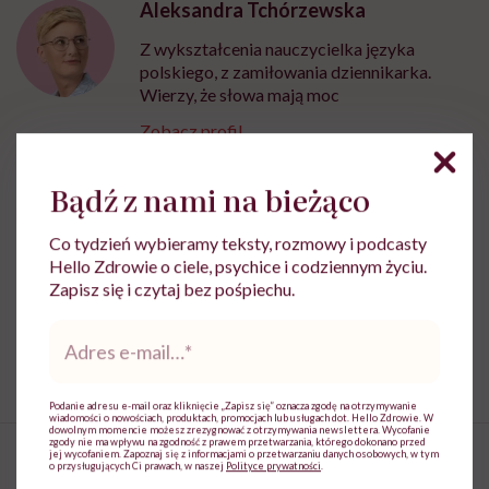
Aleksandra Tchórzewska
Z wykształcenia nauczycielka języka
polskiego, z zamiłowania dziennikarka.
Wierzy, że słowa mają moc
Zobacz profil
Bądź z nami na bieżąco
Udostępnij
Co tydzień wybieramy teksty, rozmowy i podcasty
Hello Zdrowie o ciele, psychice i codziennym życiu.
Zapisz się i czytaj bez pośpiechu.
Powiązane tematy:
Adres
Ciało
Higiena
e-
mail
*
Podanie adresu e-mail oraz kliknięcie „Zapisz się” oznacza zgodę na otrzymywanie
wiadomości o nowościach, produktach, promocjach lub usługach dot. Hello Zdrowie. W
dowolnym momencie możesz zrezygnować z otrzymywania newslettera. Wycofanie
zgody nie ma wpływu na zgodność z prawem przetwarzania, którego dokonano przed
jej wycofaniem. Zapoznaj się z informacjami o przetwarzaniu danych osobowych, w tym
o przysługujących Ci prawach, w naszej
Polityce prywatności
.