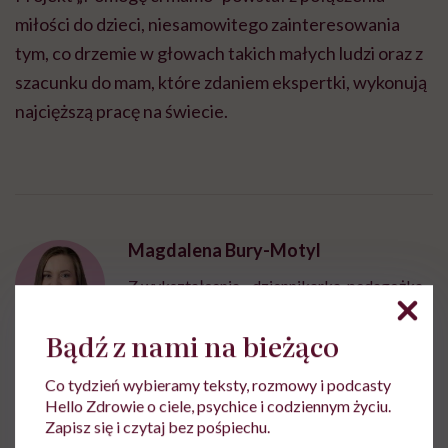
miłości do dzieci, niesamowitego zainteresowania
tym, co drzemie w głowach takich małych ludzi oraz z
szacunku do mam, które zdaniem ekspertki, wykonują
najcięższą pracę na świecie.
Magdalena Bury-Motyl
Z wykształcenia - dziennikarka, pedagożka
i ekspertka ds. żywienia
Bądź z nami na bieżąco
Zobacz profil
Co tydzień wybieramy teksty, rozmowy i podcasty
Hello Zdrowie o ciele, psychice i codziennym życiu.
Udostępnij
Zapisz się i czytaj bez pośpiechu.