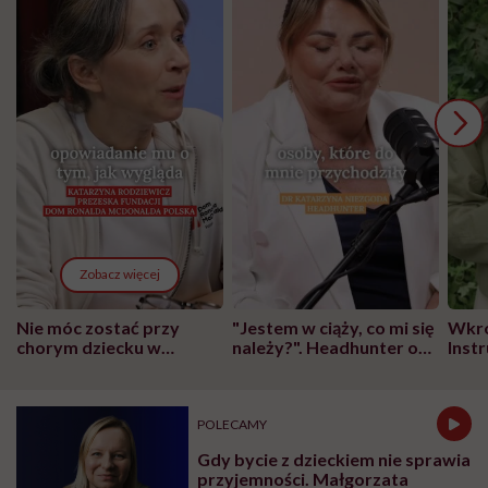
Zobacz więcej
Nie móc zostać przy
"Jestem w ciąży, co mi się
Wkró
chorym dziecku w
należy?". Headhunter o
Inst
szpitalu to tortura.
zmianie pokoleniowej u
atak
"Przeszkadzać w tym
kobiet w ciąży na rynku
wars
może chyba tylko
pracy
eksp
głupota i brak
POLECAMY
wyobraźni"
Gdy bycie z dzieckiem nie sprawia
przyjemności. Małgorzata