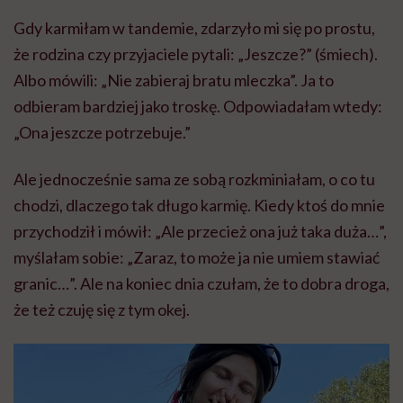
Gdy karmiłam w tandemie, zdarzyło mi się po prostu,
że rodzina czy przyjaciele pytali: „Jeszcze?” (śmiech).
Albo mówili: „Nie zabieraj bratu mleczka”. Ja to
odbieram bardziej jako troskę. Odpowiadałam wtedy:
„Ona jeszcze potrzebuje.”
Ale jednocześnie sama ze sobą rozkminiałam, o co tu
chodzi, dlaczego tak długo karmię. Kiedy ktoś do mnie
przychodził i mówił: „Ale przecież ona już taka duża…”,
myślałam sobie: „Zaraz, to może ja nie umiem stawiać
granic…”. Ale na koniec dnia czułam, że to dobra droga,
że też czuję się z tym okej.