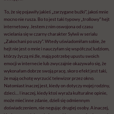
To, że się pojawiły jakieś „zarzygane buźki”, jakoś mnie
mocno nie rusza. Bo to jest taki typowy „trollowy” hejt
internetowy. Jestem z nim oswojona od czasu
wcielania się w czarny charakter Sylwii w serialu
„Zakochani po uszy”. Wtedy uświadomiłam sobie, że
hejt nie jest o mnie i nauczyłam się współczuć ludziom,
którzy życzą mi źle, mają potrzebę upustu swoich
emocji w internecie lub zwyczajnie okazywało się, że
wykonałam dobrze swoją pracę, skoro efekt jest taki,
że mają ochotę wyrzucić telewizor przez okno.
Natomiast inaczej jest, kiedy on dotyczy mojej rodziny,
dzieci… I inaczej, kiedy ktoś wyraża kulturalne opinie,
może mieć inne zdanie, dzieli się odmiennym
doświadczeniem, nie negując drugiej osoby. A inaczej,