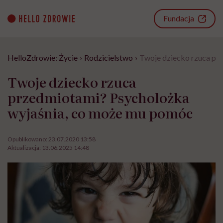
Go
to
Fundacja
content
HelloZdrowie: Życie
›
Rodzicielstwo
›
Twoje dziecko rzuca pr
Twoje dziecko rzuca
przedmiotami? Psycholożka
wyjaśnia, co może mu pomóc
Opublikowano:
23.07.2020 13:58
Aktualizacja:
13.06.2025 14:48