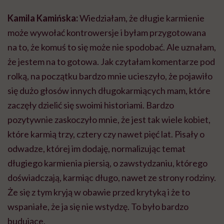
Kamila Kamińska:
Wiedziałam, że długie karmienie
może wywołać kontrowersje i byłam przygotowana
na to, że komuś to się może nie spodobać. Ale uznałam,
że jestem na to gotowa. Jak czytałam komentarze pod
rolką, na początku bardzo mnie ucieszyło, że pojawiło
się dużo głosów innych długokarmiących mam, które
zaczęły dzielić się swoimi historiami. Bardzo
pozytywnie zaskoczyło mnie, że jest tak wiele kobiet,
które karmią trzy, cztery czy nawet pięć lat. Pisały o
odwadze, której im dodaję, normalizując temat
długiego karmienia piersią, o zawstydzaniu, którego
doświadczają, karmiąc długo, nawet ze strony rodziny.
Że się z tym kryją w obawie przed krytyką i że to
wspaniałe, że ja się nie wstydzę. To było bardzo
budujące.