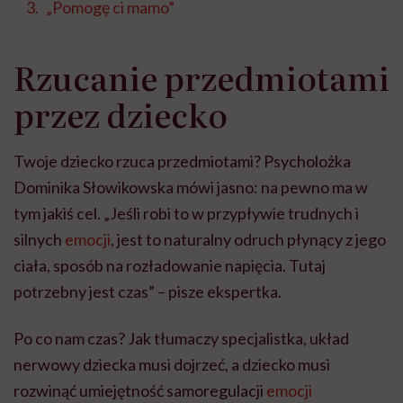
„Pomogę ci mamo”
Rzucanie przedmiotami
przez dziecko
Twoje dziecko rzuca przedmiotami? Psycholożka
Dominika Słowikowska mówi jasno: na pewno ma w
tym jakiś cel. „Jeśli robi to w przypływie trudnych i
silnych
emocji
, jest to naturalny odruch płynący z jego
ciała, sposób na rozładowanie napięcia. Tutaj
potrzebny jest czas” – pisze ekspertka.
Po co nam czas? Jak tłumaczy specjalistka, układ
nerwowy dziecka musi dojrzeć, a dziecko musi
rozwinąć umiejętność samoregulacji
emocji