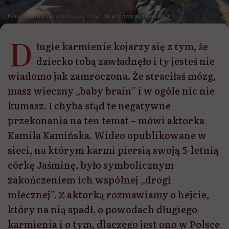
Kamila Kamińska z córką Jaśminą/ fot. archiwum prywatne
D
ługie karmienie kojarzy się z tym, że
dziecko tobą zawładnęło i ty jesteś nie
wiadomo jak zamroczona. Że straciłaś mózg,
masz wieczny „baby brain” i w ogóle nic nie
kumasz. I chyba stąd te negatywne
przekonania na ten temat – mówi aktorka
Kamila Kamińska. Wideo opublikowane w
sieci, na którym karmi piersią swoją 5-letnią
córkę Jaśminę, było symbolicznym
zakończeniem ich wspólnej „drogi
mlecznej”. Z aktorką rozmawiamy o hejcie,
który na nią spadł, o powodach długiego
karmienia i o tym, dlaczego jest ono w Polsce