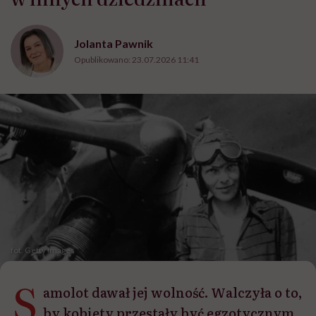
Jolanta Pawnik
Opublikowano:
23.07.2026 11:41
fot. Getty Images
S
amolot dawał jej wolność. Walczyła o to,
by kobiety przestały być egzotycznym