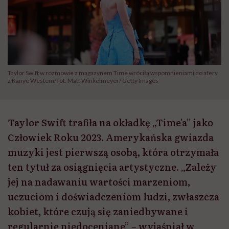
Taylor Swift w rozmowie z magazynem Time wróciła wspomnieniami do afery
z Kanye Westem/ fot. Matt Winkelmeyer/ Getty Images
Taylor Swift trafiła na okładkę „Time’a” jako
Człowiek Roku 2023. Amerykańska gwiazda
muzyki jest pierwszą osobą, która otrzymała
ten tytuł za osiągnięcia artystyczne. „Zależy
jej na nadawaniu wartości marzeniom,
uczuciom i doświadczeniom ludzi, zwłaszcza
kobiet, które czują się zaniedbywane i
regularnie niedoceniane” – wyjaśniał w