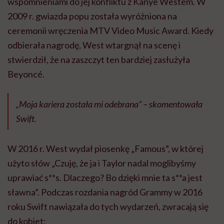
wspomnieniami do jej konfliktu z Kanye Westem. W
2009 r. gwiazda popu została wyróżniona na
ceremonii wręczenia MTV Video Music Award. Kiedy
odbierała nagrodę, West wtargnął na scenę i
stwierdził, że na zaszczyt ten bardziej zasłużyła
Beyoncé.
„Moja kariera została mi odebrana” – skomentowała
Swift.
W 2016 r. West wydał piosenkę „Famous”, w której
użyto słów „Czuję, że ja i Taylor nadal moglibyśmy
uprawiać s**s. Dlaczego? Bo dzięki mnie ta s**a jest
sławna”. Podczas rozdania nagród Grammy w 2016
roku Swift nawiązała do tych wydarzeń, zwracają się
do kobiet: