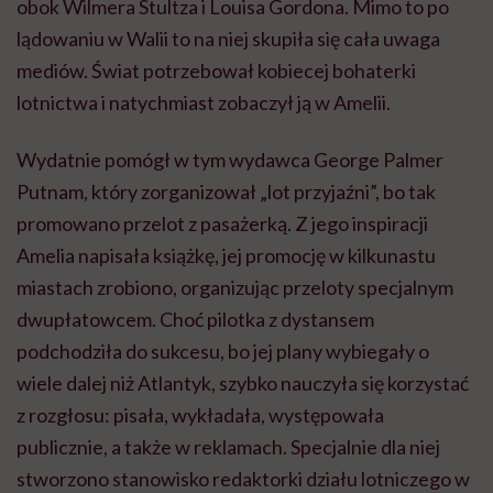
obok Wilmera Stultza i Louisa Gordona. Mimo to po
lądowaniu w Walii to na niej skupiła się cała uwaga
mediów. Świat potrzebował kobiecej bohaterki
lotnictwa i natychmiast zobaczył ją w Amelii.
Wydatnie pomógł w tym wydawca George Palmer
Putnam, który zorganizował „lot przyjaźni”, bo tak
promowano przelot z pasażerką. Z jego inspiracji
Amelia napisała książkę, jej promocję w kilkunastu
miastach zrobiono, organizując przeloty specjalnym
dwupłatowcem. Choć pilotka z dystansem
podchodziła do sukcesu, bo jej plany wybiegały o
wiele dalej niż Atlantyk, szybko nauczyła się korzystać
z rozgłosu: pisała, wykładała, występowała
publicznie, a także w reklamach. Specjalnie dla niej
stworzono stanowisko redaktorki działu lotniczego w