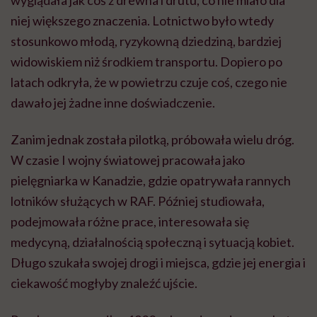
wyglądała jak coś z drewna i drutu, co nie miało dla
niej większego znaczenia. Lotnictwo było wtedy
stosunkowo młodą, ryzykowną dziedziną, bardziej
widowiskiem niż środkiem transportu. Dopiero po
latach odkryła, że w powietrzu czuje coś, czego nie
dawało jej żadne inne doświadczenie.
Zanim jednak została pilotką, próbowała wielu dróg.
W czasie I wojny światowej pracowała jako
pielęgniarka w Kanadzie, gdzie opatrywała rannych
lotników służących w RAF. Później studiowała,
podejmowała różne prace, interesowała się
medycyną, działalnością społeczną i sytuacją kobiet.
Długo szukała swojej drogi i miejsca, gdzie jej energia i
ciekawość mogłyby znaleźć ujście.