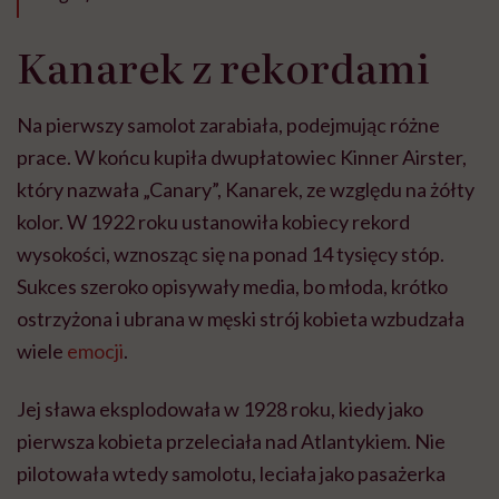
Kanarek z rekordami
Na pierwszy samolot zarabiała, podejmując różne
prace. W końcu kupiła dwupłatowiec Kinner Airster,
który nazwała „Canary”, Kanarek, ze względu na żółty
kolor. W 1922 roku ustanowiła kobiecy rekord
wysokości, wznosząc się na ponad 14 tysięcy stóp.
Sukces szeroko opisywały media, bo młoda, krótko
ostrzyżona i ubrana w męski strój kobieta wzbudzała
wiele
emocji
.
Jej sława eksplodowała w 1928 roku, kiedy jako
pierwsza kobieta przeleciała nad Atlantykiem. Nie
pilotowała wtedy samolotu, leciała jako pasażerka