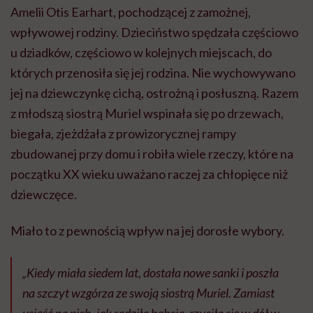
Amelii Otis Earhart, pochodzącej z zamożnej,
wpływowej rodziny. Dzieciństwo spędzała częściowo
u dziadków, częściowo w kolejnych miejscach, do
których przenosiła się jej rodzina. Nie wychowywano
jej na dziewczynkę cichą, ostrożną i posłuszną. Razem
z młodszą siostrą Muriel wspinała się po drzewach,
biegała, zjeżdżała z prowizorycznej rampy
zbudowanej przy domu i robiła wiele rzeczy, które na
początku XX wieku uważano raczej za chłopięce niż
dziewczęce.
Miało to z pewnością wpływ na jej dorosłe wybory.
„Kiedy miała siedem lat, dostała nowe sanki i poszła
na szczyt wzgórza ze swoją siostrą Muriel. Zamiast
usiąść na nich, jak radziła babcia, rzuciła się w dół w