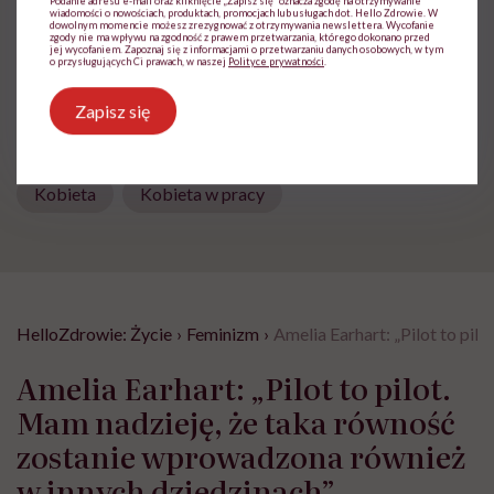
Podanie adresu e-mail oraz kliknięcie „Zapisz się” oznacza zgodę na otrzymywanie
wiadomości o nowościach, produktach, promocjach lub usługach dot. Hello Zdrowie. W
dowolnym momencie możesz zrezygnować z otrzymywania newslettera. Wycofanie
zgody nie ma wpływu na zgodność z prawem przetwarzania, którego dokonano przed
jej wycofaniem. Zapoznaj się z informacjami o przetwarzaniu danych osobowych, w tym
Udostępnij
o przysługujących Ci prawach, w naszej
Polityce prywatności
.
Zapisz się
Powiązane tematy:
Kobieta
Kobieta w pracy
HelloZdrowie: Życie
›
Feminizm
›
Amelia Earhart: „Pilot to pi
Amelia Earhart: „Pilot to pilot.
Mam nadzieję, że taka równość
zostanie wprowadzona również
w innych dziedzinach”