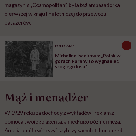
magazynie „Cosmopolitan”, była też ambasadorką
pierwszej w kraju linii lotniczej do przewozu
pasażerów.
POLECAMY
Michalina Isaakowa: „Polak w
górach Parany to wygnaniec
srogiego losu”
Mąż i menadżer
W 1929 roku za dochody z wykładów i reklam z
pomocą swojego agenta, a niedługo później męża,
Amelia kupiła większy i szybszy samolot. Lockheed