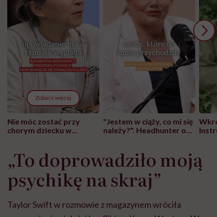
Zobacz więcej
Nie móc zostać przy
"Jestem w ciąży, co mi się
Wkró
chorym dziecku w
należy?". Headhunter o
Inst
szpitalu to tortura.
zmianie pokoleniowej u
atak
"Przeszkadzać w tym
kobiet w ciąży na rynku
wars
„To doprowadziło moją
może chyba tylko
pracy
eksp
głupota i brak
psychikę na skraj”
wyobraźni"
Taylor Swift w rozmowie z magazynem wróciła