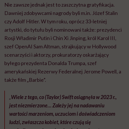
Nie zawsze jednak jest to zaszczytna gratyfikacja.
Dawniej zdobywcami nagrody byli m.in. Józef Stalin
czy Adolf Hitler. W tym roku, oprócz 33-letniej
artystki, do tytułu byli nominowani także: prezydenci
Rosji Władimir Putin i Chin Xi Jinping, król Karol III,
szef OpenAI Sam Altman, strajkujący w Hollywood
scenarzyści i aktorzy, prokuratorzy oskarżający
byłego prezydenta Donalda Trumpa, szef
amerykańskiej Rezerwy Federalnej Jerome Powell, a
także film „Barbie”.
„
Wiele z tego, co (Taylor) Swift osiągnęła w 2023 r.,
jest niezmierzone… Zależy jej na nadawaniu
wartości marzeniom, uczuciom i doświadczeniom
ludzi, zwłaszcza kobiet, które czują się