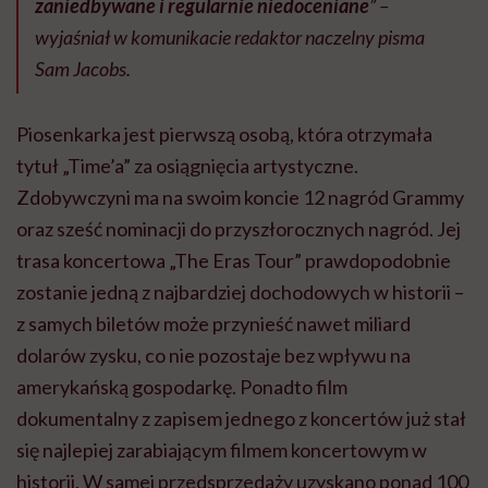
zaniedbywane i regularnie niedoceniane
” –
wyjaśniał w komunikacie redaktor naczelny pisma
Sam Jacobs.
Piosenkarka jest pierwszą osobą, która otrzymała
tytuł „Time’a” za osiągnięcia artystyczne.
Zdobywczyni ma na swoim koncie 12 nagród Grammy
oraz sześć nominacji do przyszłorocznych nagród. Jej
trasa koncertowa „The Eras Tour” prawdopodobnie
zostanie jedną z najbardziej dochodowych w historii –
z samych biletów może przynieść nawet miliard
dolarów zysku, co nie pozostaje bez wpływu na
amerykańską gospodarkę. Ponadto film
dokumentalny z zapisem jednego z koncertów już stał
się najlepiej zarabiającym filmem koncertowym w
historii. W samej przedsprzedaży uzyskano ponad 100