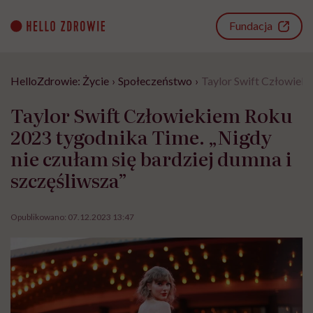
Go
to
Fundacja
content
HelloZdrowie: Życie
›
Społeczeństwo
›
Taylor Swift Człowieki
Taylor Swift Człowiekiem Roku
2023 tygodnika Time. „Nigdy
nie czułam się bardziej dumna i
szczęśliwsza”
Opublikowano:
07.12.2023 13:47