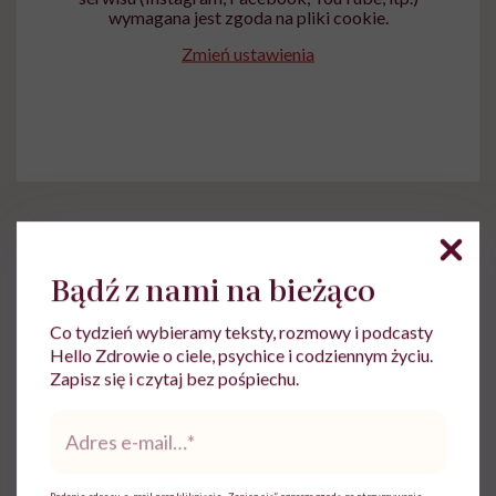
wymagana jest zgoda na pliki cookie.
Zmień ustawienia
Bądź z nami na bieżąco
Ewa Wojciechowska
Co tydzień wybieramy teksty, rozmowy i podcasty
Hello Zdrowie o ciele, psychice i codziennym życiu.
Dziennikarka, filolożka, politolożka,
Zapisz się i czytaj bez pośpiechu.
reportażystka. Pisze, od kiedy pamięta, a w
międzyczasie lubi słuchać i obserwować
Adres
innych
e-
mail
*
Zobacz profil