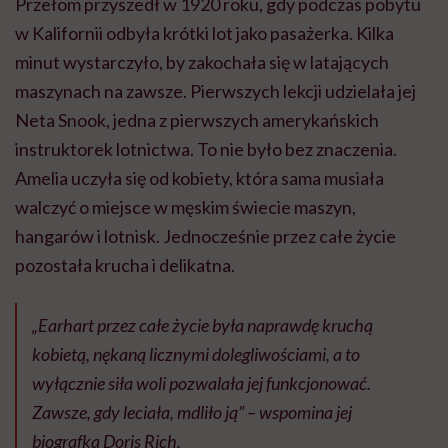
Przełom przyszedł w 1920 roku, gdy podczas pobytu
w Kalifornii odbyła krótki lot jako pasażerka. Kilka
minut wystarczyło, by zakochała się w latających
maszynach na zawsze. Pierwszych lekcji udzielała jej
Neta Snook, jedna z pierwszych amerykańskich
instruktorek lotnictwa. To nie było bez znaczenia.
Amelia uczyła się od kobiety, która sama musiała
walczyć o miejsce w męskim świecie maszyn,
hangarów i lotnisk. Jednocześnie przez całe życie
pozostała krucha i delikatna.
„Earhart przez całe życie była naprawdę kruchą
kobietą, nękaną licznymi dolegliwościami, a to
wyłącznie siła woli pozwalała jej funkcjonować.
Zawsze, gdy leciała, mdliło ją”
– wspomina jej
biografka Doris Rich.