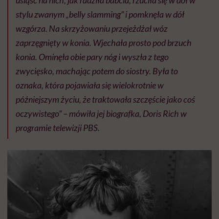
stylu zwanym „belly slamming” i pomknęła w dół
wzgórza. Na skrzyżowaniu przejeżdżał wóz
zaprzęgnięty w konia. Wjechała prosto pod brzuch
konia. Ominęła obie pary nóg i wyszła z tego
zwycięsko, machając potem do siostry. Była to
oznaka, która pojawiała się wielokrotnie w
późniejszym życiu, że traktowała szczęście jako coś
oczywistego” – mówiła jej biografka, Doris Rich w
programie telewizji PBS.