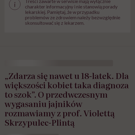
Treści zawarte w serwisie mają wyłącznie
i
charakter informacyjny i nie stanowią porady
lekarskiej. Pamiętaj, że w przypadku
problemów ze zdrowiem należy bezwzględnie
skonsultować się z lekarzem.
HelloZdrowie: Życie
›
Rodzicielstwo
›
„Zdarza się nawet u 18-
„Zdarza się nawet u 18-latek. Dla
większości kobiet taka diagnoza
to szok”. O przedwczesnym
wygasaniu jajników
rozmawiamy z prof. Violettą
Skrzypulec-Plintą