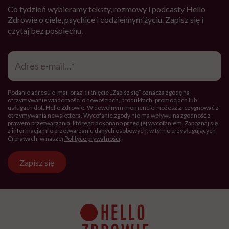
popsute”. Wiele pacjentek ma obniżoną samoocenę.
Wstydzą się, nie chcą o tym mówić nawet swojemu
partnerowi. Dlatego tak ważne jest kompleksowe
podejście: lekarz, psycholog, seksuolog.