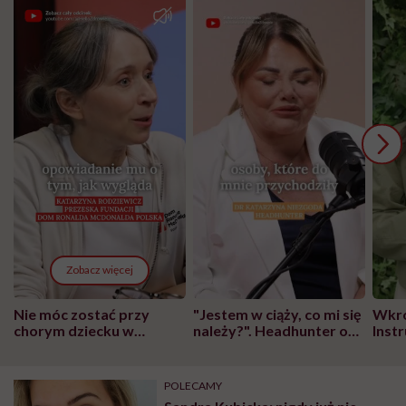
Zobacz więcej
Nie móc zostać przy
"Jestem w ciąży, co mi się
Wkró
chorym dziecku w
należy?". Headhunter o
Inst
szpitalu to tortura.
zmianie pokoleniowej u
atak
"Przeszkadzać w tym
kobiet w ciąży na rynku
wars
może chyba tylko
pracy
eksp
POLECAMY
głupota i brak