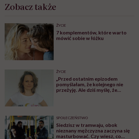
funkcjonować jak w menopauzie; spada libido,
pojawiają się uderzenia gorąca,
suchość pochwy
,
wahania nastroju, trudności z koncentracją,
wypadanie włosów
, problemy ze snem. Seks może być
bolesny, trudny, wręcz niemożliwy – i to już u
dwudziestokilkuletniej kobiety. Wpływa to nie tylko
na fizyczność, ale i na emocje. Pojawia się lęk przed
zbliżeniem, poczucie „niesprawności”. Wiele kobiet z
POI wycofuje się z życia intymnego, ale największy
dramat dotyczy płodności…
POLECAMY
Prof. Rafał Kurzawa: „Kobiety w
wieku 45 lat wyglądają często tak
jak 25-latki. Jednak atrakcyjność
fizyczna nie idzie w parze z
płodnością”