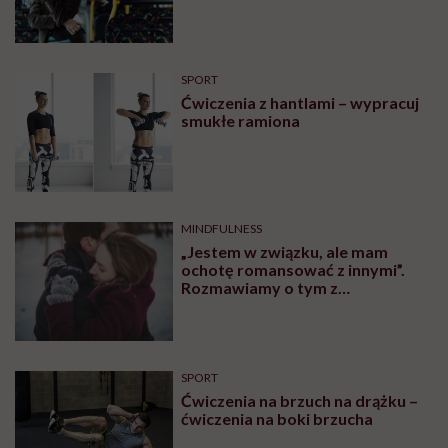
To musi być wstrząs dla młodej kobiety.
Ogromny. Rozmowy z osiemnasto- czy
dwudziestolatkami, które dowiadują się, że nie
zostaną mamami w sposób naturalny, należą do tych
najtrudniejszych. Te kobiety często nie rozumieją, co
się dzieje. Nie mogą tego pojąć, nie radzą sobie z tym.
To emocjonalny rollercoaster: konsternacja,
wyparcie, rozpacz. Dlatego nie wyobrażam sobie
pracy z takimi pacjentkami bez wsparcia psychologa.
Szczególnie że niektóre z kobiet, u których
zdiagnozowano POI, nie akceptują terapii
hormonalnej, mają przed nią duży opór. A my, lekarze
wiemy, że bez hormonów ich zdrowie – kostne,