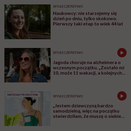
"POI zdarza się, że nawet u osiemnastolatek. Dla większości kobiet taka
diagnoza to szok" / Fot. Getty Images
Z
abiera miesiączkę, płodność i poczucie
bezpieczeństwa – bywa, że bardzo
młodym wieku. Przedwczesne wygasanie
czynności jajników (POI – ang. premature
ovarian insufficiency) to diagnoza, która
zmienia wszystko. O kobiecej tożsamości,
bankowaniu komórek jajowych i terapii,
która czasem nie wystarcza, rozmawiamy z
prof. dr hab. n. med. Violettą Skrzypulec-