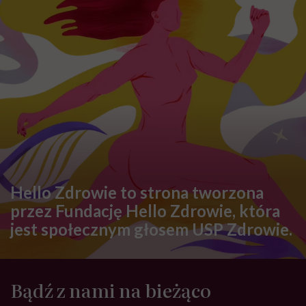
Prof. Violetta Skrzypulec-Plinta / Fot. archiwum prywatne
Skoro mowa o emocjach – jak POI wpływa na
psychikę?
Bardzo obciążająco. Niedobór estrogenów sam w
sobie może
prowadzić do depresji
, lęków, obniżonego
nastroju. Do tego dochodzi jeszcze wymiar
tożsamościowy: „Nie jestem już kobietą, skoro nie
mogę mieć dzieci”, „Nie mam miesiączki, moje ciało jest