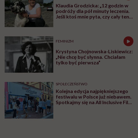
Badania wykazały również, że w grupie
podwyższonego ryzyka znajdują się kobiety palące
papierosy. Jednak aż w 60–90 proc. przypadków
przyczyny POI nie są znane. I to jest najtrudniejsze –
kobieta nie wie, dlaczego jej ciało działa inaczej.
Generalnie według szacunków POI dotyczy od 1 do
3,5 proc. kobiet w ogólnej populacji.
Jakie są pierwsze objawy POI?
Najczęściej są to zaburzenia miesiączkowania: cykle
stają się nieregularne, pojawia się skąpe krwawienie
lub całkowity brak miesiączki. W badaniach widzimy
wysoki poziom FSH – hormonu folikulotropowego,
niski poziom estrogenów i bardzo niskie AMH, czyli
rezerwę jajnikową. Organizm takiej kobiety zaczyna