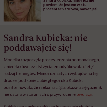
Sandra Kubicka: nigdy już nie
wyobraźni"
powiem, że jestem w stu
procentach zdrowa, nawet jeśli
kiedyś będę czuła się lepiej
Sandra Kubicka: nie
poddawajcie się!
Modelka rozpoczęła proces leczenia hormonalnego,
zmieniła również styl życia: zmodyfikowała dietę i
rodzaj treningów. Mimo rozmaitych wybojów na tej
drodze (pod koniec ubiegłego roku Kubicka
poinformowała, że rzekoma ciąża, okazała się guzem),
nie ustała w staraniach o przywrócenie
owulacji
.
Kubicka na swoim profilu na Instagramie chętnie