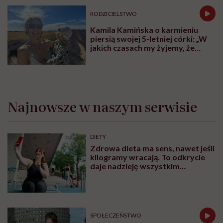
czynności jajników, czyli POI. To jednak nie to samo co
menopauza – w przypadku przedwczesnego
wygasania jajniki czasem jeszcze funkcjonują, mogą
zdarzyć się owulacje, przestają jednak pracować
regularnie. Konsekwencją jest niedobór estrogenów
oraz utrata płodności. Dla większości kobiet taka
diagnoza to szok.
Czyli POI może wystąpić bardzo wcześnie?
Tak. Zdarza się, że nawet u osiemnastolatek.
Oczywiście są to rzadkie przypadki, ale się zdarzają. W
przypadku niektórych kobiet POI ujawnia się po
leczeniu onkologicznym w terapii nowotworu, u
innych jest to związane z genetyką, autoimmunologią
albo endometriozą i wynikającymi z niej operacjami.