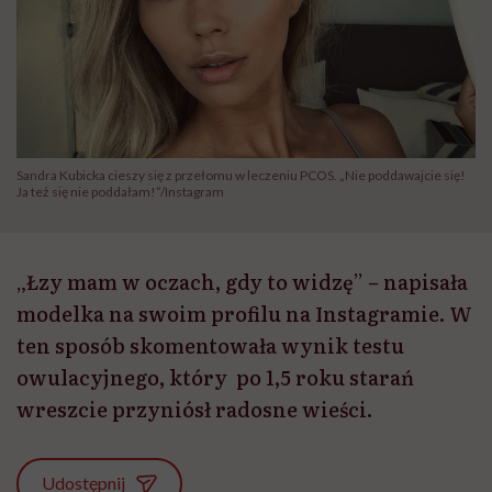
Sandra Kubicka cieszy się z przełomu w leczeniu PCOS. „Nie poddawajcie się!
Ja też się nie poddałam!”/Instagram
„Łzy mam w oczach, gdy to widzę” – napisała
modelka na swoim profilu na Instagramie. W
ten sposób skomentowała wynik testu
owulacyjnego, który po 1,5 roku starań
wreszcie przyniósł radosne wieści.
Udostępnij