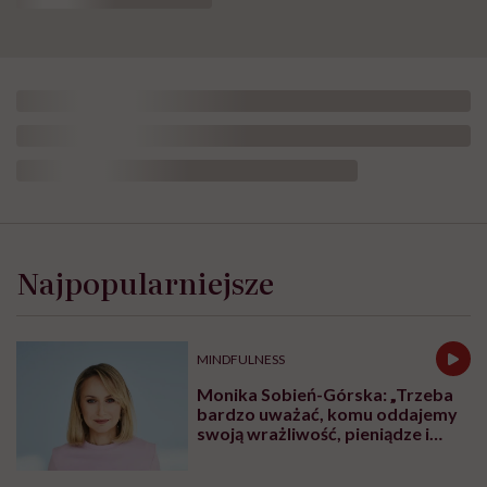
Ewa Podsiadły-Natorska
Opublikowano:
22.08.2025 12:34