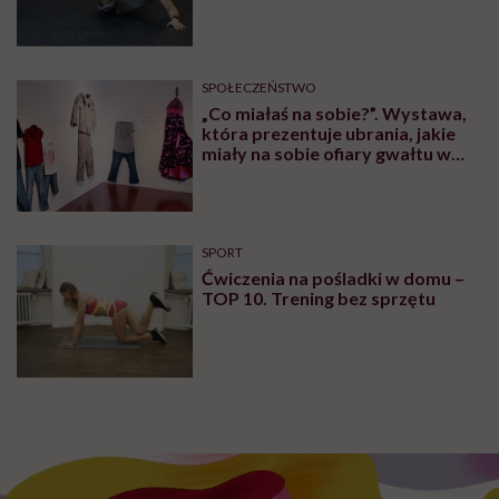
sercowo-naczyniowe, psychiczne – bardzo ucierpi,
szczególnie że długotrwały niedobór estrogenów
związany z POI zwiększa ryzyko wystąpienia
poważnych schorzeń, takich jak osteoporoza,
demencja w późniejszym wieku,
choroby serca
czy
szybszy rozwój Alzheimera.