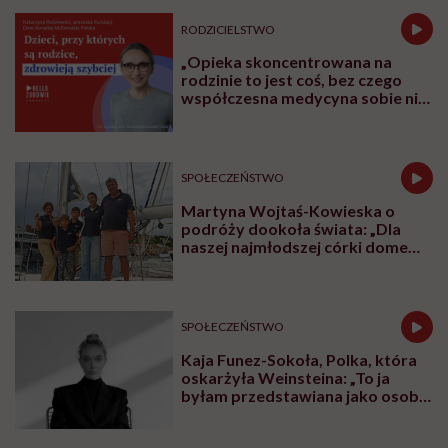
Plintą, wybitną ginekolożką i seksuolożką,
ekspertką od zdrowia kobiet.
Udostępnij
Przeczytasz w 9 min
Ewa Podsiadły-Natorska: Pani profesor, zacznijmy
od podstaw: co to właściwie znaczy, że jajniki
„wygasają przedwcześnie”?
Prof. Violetta Skrzypulec-Plinta:
Mówimy o stanie,
w którym funkcja jajników zanika, zanim kobieta
skończy 40 lat – to właśnie przedwczesne wygasanie