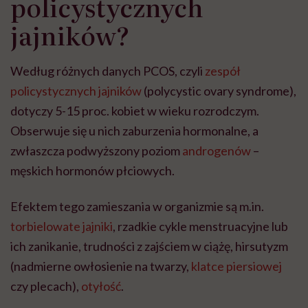
policystycznych
jajników?
Według różnych danych PCOS, czyli
zespół
policystycznych jajników
(polycystic ovary syndrome),
dotyczy 5-15 proc. kobiet w wieku rozrodczym.
Obserwuje się u nich zaburzenia hormonalne, a
zwłaszcza podwyższony poziom
androgenów
–
męskich hormonów płciowych.
Efektem tego zamieszania w organizmie są m.in.
torbielowate jajniki
, rzadkie cykle menstruacyjne lub
ich zanikanie, trudności z zajściem w ciążę, hirsutyzm
(nadmierne owłosienie na twarzy,
klatce piersiowej
czy plecach),
otyłość
.