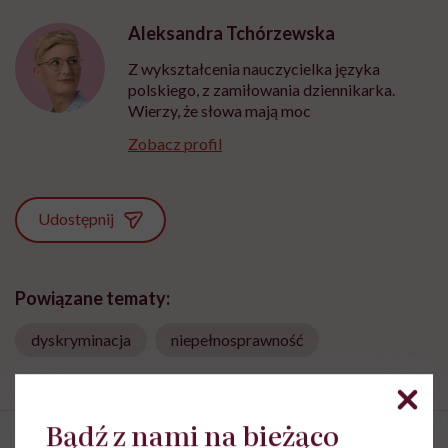
Aleksandra Tchórzewska
Z wykształcenia nauczycielka języka
polskiego, z zamiłowania dziennikarka.
Wierzy, że słowa mają moc
Zobacz profil
Udostępnij
Powiązane tematy:
dyskryminacja
niepełnosprawność
Bądź z nami na bieżąco