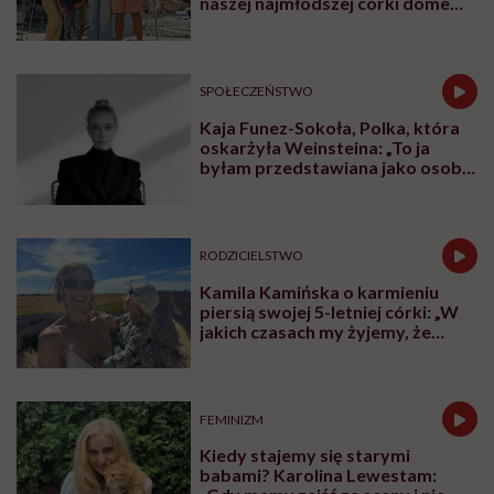
naszej najmłodszej córki domem
jest jacht. Miała dwa latka, kiedy
wypływaliśmy w rejs”
SPOŁECZEŃSTWO
Kaja Funez-Sokoła, Polka, która
oskarżyła Weinsteina: „To ja
byłam przedstawiana jako osoba,
która musi się bronić”
RODZICIELSTWO
Kamila Kamińska o karmieniu
piersią swojej 5-letniej córki: „W
jakich czasach my żyjemy, że
naturalne sprawy musimy
normalizować?”
FEMINIZM
Kiedy stajemy się starymi
babami? Karolina Lewestam: