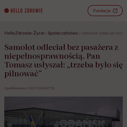
Go
to
Fundacja
content
HelloZdrowie: Życie
›
Społeczeństwo
›
Samolot odleciał bez p
Samolot odleciał bez pasażera z
niepełnosprawnością. Pan
Tomasz usłyszał: „trzeba było się
pilnować”
Opublikowano:
24.07.2024 07:55