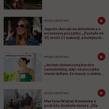
SPOŁECZEŃSTWO
Jagoda choruje na alzheimera o
wczesnym początku. „Zostało mi
10, może 11 wakacji, a kolejnych
nie będę już świadoma”
MATERIAŁY PROMOCYJNE
SPOŁECZEŃSTWO
„Jestem dziewczyną bardzo
samodzielną, więc na początku
stwierdziłam, że muszę o siebie
zadbać”. Emilia Pobiedzińska o
słodko-gorzkim doświadczeniu
menopauzy
SPOŁECZEŃSTWO
Martyna Wojtaś-Kowieska o
podróży dookoła świata: „Dla