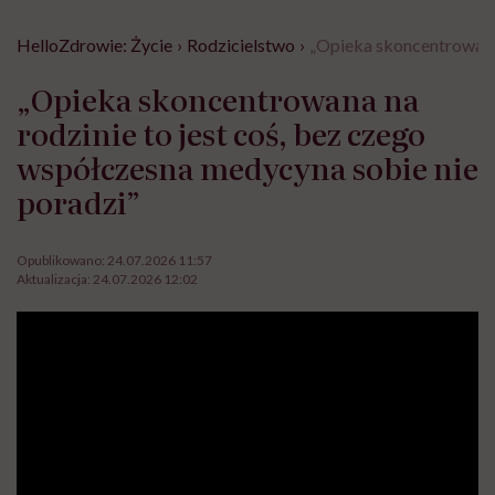
HelloZdrowie: Życie
›
Rodzicielstwo
›
„Opieka skoncentrowana 
„Opieka skoncentrowana na
rodzinie to jest coś, bez czego
współczesna medycyna sobie nie
poradzi”
Opublikowano:
24.07.2026 11:57
Aktualizacja:
24.07.2026 12:02