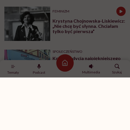
FEMINIZM
Krystyna Chojnowska-Liskiewicz:
„Nie chcę być słynna. Chciałam
tylko być pierwsza”
SPOŁECZEŃSTWO
Kolejna edycja najpiękniejszego
festiwalu w Polsce już niebawem.
Strona główna
Spotkajmy się na All Inclusive Film
Multimedia
Szukaj
Tematy
Podcast
Festival w Jastarni!
Zobacz także
SPOŁECZEŃSTWO