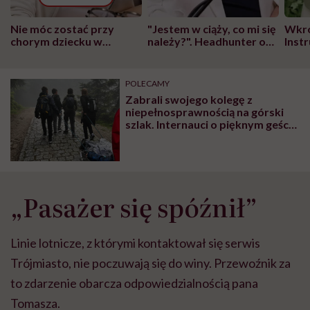
Nie móc zostać przy
"Jestem w ciąży, co mi się
Wkró
chorym dziecku w
należy?". Headhunter o
Inst
szpitalu to tortura.
zmianie pokoleniowej u
atak
"Przeszkadzać w tym
kobiet w ciąży na rynku
wars
może chyba tylko
pracy
eksp
POLECAMY
głupota i brak
Zabrali swojego kolegę z
wyobraźni"
niepełnosprawnością na górski
szlak. Internauci o pięknym geście
uczniów: „Empatia na najwyższym
poziomie”
„Pasażer się spóźnił”
Linie lotnicze, z którymi kontaktował się serwis
Trójmiasto, nie poczuwają się do winy. Przewoźnik za
to zdarzenie obarcza odpowiedzialnością pana
Tomasza.