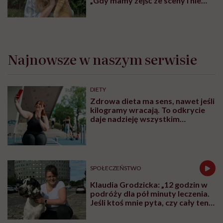
„Gdy mamy zejść ze sceny i nie
psuć widoku”
Najnowsze w naszym serwisie
DIETY
Zdrowa dieta ma sens, nawet jeśli
kilogramy wracają. To odkrycie
daje nadzieję wszystkim
walczącym z efektem jo-jo
SPOŁECZEŃSTWO
Klaudia Grodzicka: „12 godzin w
podróży dla pół minuty leczenia.
Jeśli ktoś mnie pyta, czy cały ten
trud ma sens, bez wahania
odpowiadam: 'tak’”