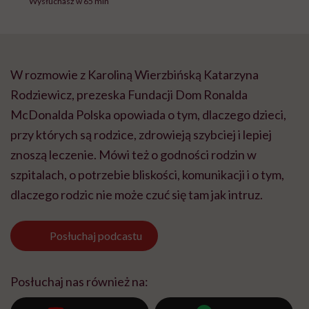
Wysłuchasz w 65 min
W rozmowie z Karoliną Wierzbińską Katarzyna
Rodziewicz, prezeska Fundacji Dom Ronalda
McDonalda Polska opowiada o tym, dlaczego dzieci,
przy których są rodzice, zdrowieją szybciej i lepiej
znoszą leczenie. Mówi też o godności rodzin w
szpitalach, o potrzebie bliskości, komunikacji i o tym,
dlaczego rodzic nie może czuć się tam jak intruz.
Posłuchaj
podcastu
Posłuchaj nas również na: