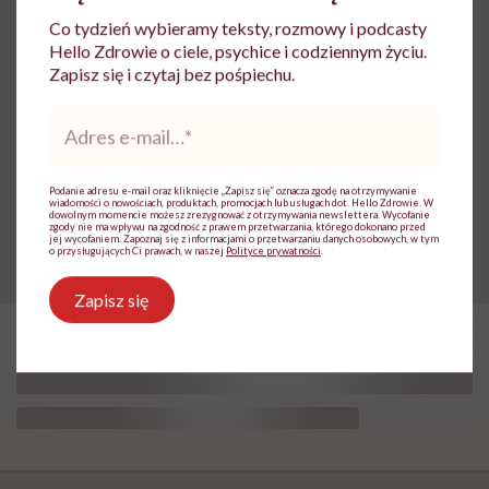
Co tydzień wybieramy teksty, rozmowy i podcasty
Hello Zdrowie o ciele, psychice i codziennym życiu.
Mięśnie zaczynamy tracić już po
Zapisz się i czytaj bez pośpiechu.
trzydziestce. „Najgorsze, co
Adres
można zrobić, to uznać utratę
e-
mail
*
sprawności za nieunikniony
element starzenia”
Podanie adresu e-mail oraz kliknięcie „Zapisz się” oznacza zgodę na otrzymywanie
wiadomości o nowościach, produktach, promocjach lub usługach dot. Hello Zdrowie. W
dowolnym momencie możesz zrezygnować z otrzymywania newslettera. Wycofanie
zgody nie ma wpływu na zgodność z prawem przetwarzania, którego dokonano przed
jej wycofaniem. Zapoznaj się z informacjami o przetwarzaniu danych osobowych, w tym
o przysługujących Ci prawach, w naszej
Polityce prywatności
.
Zapisz się