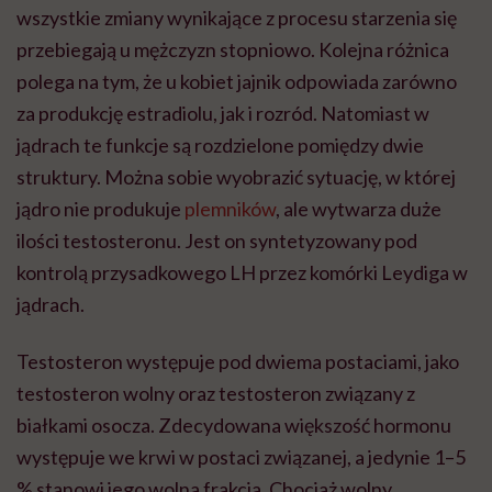
wszystkie zmiany wynikające z procesu starzenia się
przebiegają u mężczyzn stopniowo. Kolejna różnica
polega na tym, że u kobiet jajnik odpowiada zarówno
za produkcję estradiolu, jak i rozród. Natomiast w
jądrach te funkcje są rozdzielone pomiędzy dwie
struktury. Można sobie wyobrazić sytuację, w której
jądro nie produkuje
plemników
, ale wytwarza duże
ilości testosteronu. Jest on syntetyzowany pod
kontrolą przysadkowego LH przez komórki Leydiga w
jądrach.
Testosteron występuje pod dwiema postaciami, jako
testosteron wolny oraz testosteron związany z
białkami osocza. Zdecydowana większość hormonu
występuje we krwi w postaci związanej, a jedynie 1–5
% stanowi jego wolna frakcja. Chociaż wolny