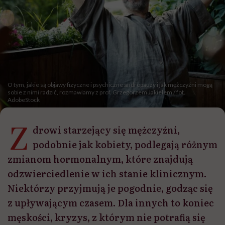
O tym, jakie są objawy fizyczne i psychiczne andropauzy i jak mężczyźni mogą
sobie z nimi radzić, rozmawiamy z prof. Grzegorzem Jakielem / fot.
AdobeStock
Z
drowi starzejący się mężczyźni,
podobnie jak kobiety, podlegają różnym
zmianom hormonalnym, które znajdują
odzwierciedlenie w ich stanie klinicznym.
Niektórzy przyjmują je pogodnie, godząc się
z upływającym czasem. Dla innych to koniec
męskości, kryzys, z którym nie potrafią się