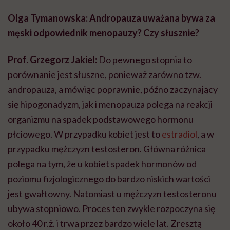
Olga Tymanowska: Andropauza uważana bywa za
męski odpowiednik menopauzy? Czy słusznie?
Prof. Grzegorz Jakiel:
Do pewnego stopnia to
porównanie jest słuszne, ponieważ zarówno tzw.
andropauza, a mówiąc poprawnie, późno zaczynający
się hipogonadyzm, jak i menopauza polega na reakcji
organizmu na spadek podstawowego hormonu
płciowego. W przypadku kobiet jest to
estradiol
, a w
przypadku mężczyzn testosteron. Główna różnica
polega na tym, że u kobiet spadek hormonów od
poziomu fizjologicznego do bardzo niskich wartości
jest gwałtowny. Natomiast u mężczyzn testosteronu
ubywa stopniowo. Proces ten zwykle rozpoczyna się
około 40 r.ż. i trwa przez bardzo wiele lat. Zresztą