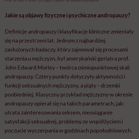
Prof. dr hab. n. med. Grzegorz Jakiel / archiwum prywatne
Jakie są objawy fizyczne i psychiczne andropauzy?
Definicje andropauzy i klasyfikacje kliniczne zmieniały
się na przestrzeni lat. Jednym z najbardziej
zasłużonych badaczy, który zajmował się procesami
starzenia u mężczyzn, był amerykański geriatra prof.
John Edward Morley – twórca ośmiopunktowej skali
andropauzy. Cztery punkty dotyczyły aktywności i
funkcji seksualnych mężczyzny, a piąty – drzemki
poobiedniej. Klasyczny przykład mężczyzny w okresie
andropauzy opierał się na takich parametrach, jak:
utrata zainteresowania seksem, nieosiąganie
satysfakcji seksualnej, problemy ze współżyciem i
poczucie wyczerpania w godzinach popołudniowych.