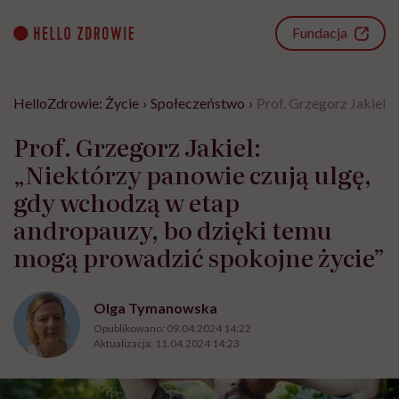
Go
to
Fundacja
content
HelloZdrowie: Życie
›
Społeczeństwo
›
Prof. Grzegorz Jakiel:
Prof. Grzegorz Jakiel:
„Niektórzy panowie czują ulgę,
gdy wchodzą w etap
andropauzy, bo dzięki temu
mogą prowadzić spokojne życie”
Olga Tymanowska
Opublikowano:
09.04.2024 14:22
Aktualizacja:
11.04.2024 14:23