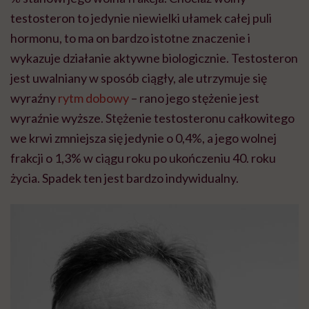
testosteron to jedynie niewielki ułamek całej puli
hormonu, to ma on bardzo istotne znaczenie i
wykazuje działanie aktywne biologicznie. Testosteron
jest uwalniany w sposób ciągły, ale utrzymuje się
wyraźny
rytm dobowy
– rano jego stężenie jest
wyraźnie wyższe. Stężenie testosteronu całkowitego
we krwi zmniejsza się jedynie o 0,4%, a jego wolnej
frakcji o 1,3% w ciągu roku po ukończeniu 40. roku
życia. Spadek ten jest bardzo indywidualny.