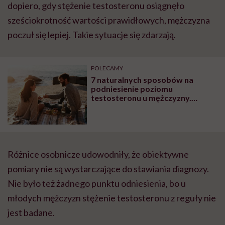
dopiero, gdy stężenie testosteronu osiągnęło
sześciokrotność wartości prawidłowych, mężczyzna
poczuł się lepiej. Takie sytuacje się zdarzają.
POLECAMY
7 naturalnych sposobów na
podniesienie poziomu
testosteronu u mężczyzny.
Skorzystacie na tym oboje!
Różnice osobnicze udowodniły, że obiektywne
pomiary nie są wystarczające do stawiania diagnozy.
Nie było też żadnego punktu odniesienia, bo u
młodych mężczyzn stężenie testosteronu z reguły nie
jest badane.