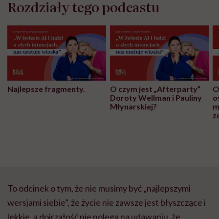
Rozdziały tego podcastu
Najlepsze fragmenty.
O czym jest „Afterparty”
O
Doroty Wellman i Pauliny
o
Młynarskiej?
m
z
To odcinek o tym, że nie musimy być „najlepszymi
wersjami siebie”, że życie nie zawsze jest błyszczące i
lekkie, a dojrzałość nie polega na udawaniu, że