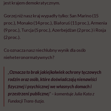
jest krajem demokratycznym.
Gorzej niż nasz kraj wypadły tylko: San Marino (15
proc.), Monako (14 proc.), Białoruś (11 proc.), Armenia
(9 proc.), Turcja (5 proc.), Azerbejdżan (2 proc.) i Rosja
(2 proc.).
Co oznacza nasz niechlubny wynik dla osób
nieheteronormatywnych?
„
Oznacza to brak jakiejkolwiek ochrony tęczowych
rodzin oraz osób, które doświadczają nienawiści
fizycznej i psychicznej we własnych domach i
przestrzeni publiczne
j” – komentuje Julia Kata z
Fundacji Trans-fuzja.