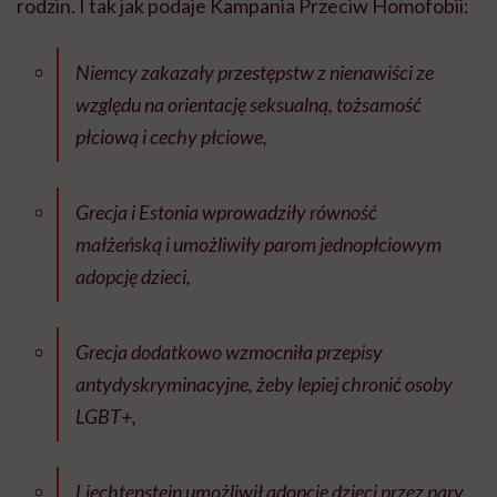
rodzin. I tak jak podaje Kampania Przeciw Homofobii:
Niemcy zakazały przestępstw z nienawiści ze
względu na orientację seksualną, tożsamość
płciową i cechy płciowe,
Grecja i Estonia wprowadziły równość
małżeńską i umożliwiły parom jednopłciowym
adopcję dzieci,
Grecja dodatkowo wzmocniła przepisy
antydyskryminacyjne, żeby lepiej chronić osoby
LGBT+,
Liechtenstein umożliwił adopcję dzieci przez pary