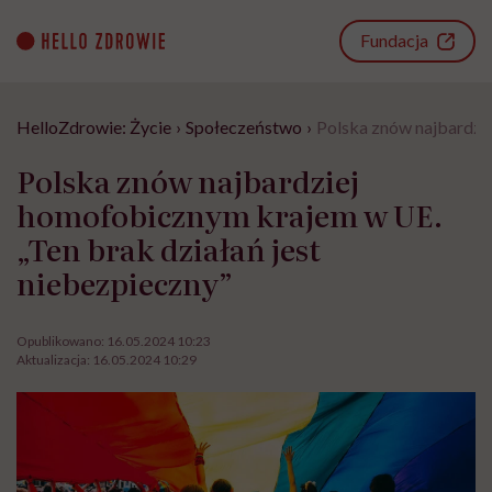
Go
to
Fundacja
content
HelloZdrowie: Życie
›
Społeczeństwo
›
Polska znów najbardzie
Polska znów najbardziej
homofobicznym krajem w UE.
„Ten brak działań jest
niebezpieczny”
Opublikowano:
16.05.2024 10:23
Aktualizacja:
16.05.2024 10:29