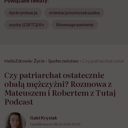
Powiązane tematy:
dyskryminacja
orientacja homoseksualna
osoby LGBTQIA+
Równouprawnienie
HelloZdrowie: Życie
›
Społeczeństwo
›
Czy patriarchat ostat
Czy patriarchat ostatecznie
obalą mężczyźni? Rozmowa z
Mateuszem i Robertem z Tutaj
Podcast
Gabi Krysiak
Opublikowano:
08.01.2026 10:55