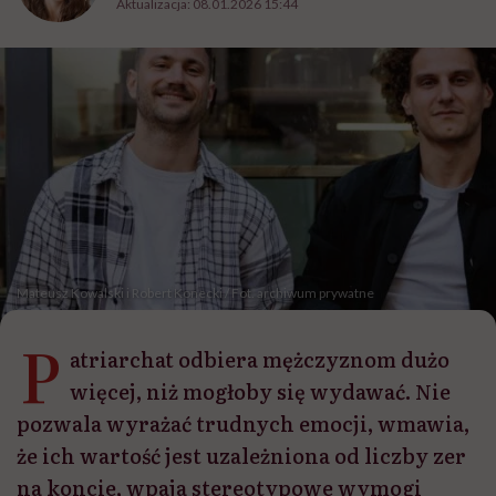
Aktualizacja:
08.01.2026 15:44
Mateusz Kowalski i Robert Konecki / Fot. archiwum prywatne
P
atriarchat odbiera mężczyznom dużo
więcej, niż mogłoby się wydawać. Nie
pozwala wyrażać trudnych emocji, wmawia,
że ich wartość jest uzależniona od liczby zer
na koncie, wpaja stereotypowe wymogi