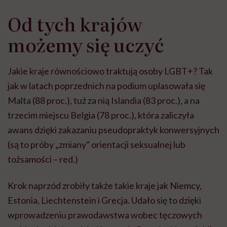
Od tych krajów
możemy się uczyć
Jakie kraje równościowo traktują osoby LGBT+? Tak
jak w latach poprzednich na podium uplasowała się
Malta (88 proc.), tuż za nią Islandia (83 proc.), a na
trzecim miejscu Belgia (78 proc.), która zaliczyła
awans dzięki zakazaniu pseudopraktyk konwersyjnych
(są to próby „zmiany” orientacji seksualnej lub
tożsamości – red.)
Krok naprzód zrobiły także takie kraje jak Niemcy,
Estonia, Liechtenstein i Grecja. Udało się to dzięki
wprowadzeniu prawodawstwa wobec tęczowych