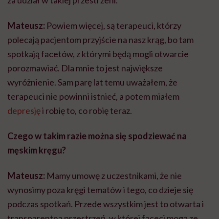
za udział w takiej przestrzeni.
Mateusz:
Powiem więcej, są terapeuci, którzy
polecają pacjentom przyjście na nasz krąg, bo tam
spotkają facetów, z którymi będą mogli otwarcie
porozmawiać. Dla mnie to jest największe
wyróżnienie. Sam parę lat temu uważałem, że
terapeuci nie powinni istnieć, a potem miałem
depresję
i robię to, co robię teraz.
Czego w takim razie można się spodziewać na
męskim kręgu?
Mateusz:
Mamy umowę z uczestnikami, że nie
wynosimy poza kręgi tematów i tego, co dzieje się
podczas spotkań. Przede wszystkim jest to otwarta i
transparentna przestrzeń, w której faceci mogą ze