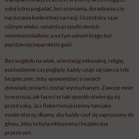
sobą luźno pogadać, bez oceniania, doradzania czy
narzucania konkretnej narracji. Uczestnicy są w
różnym wieku, ostatnio przyszło dwóch
osiemnastolatków, a na tym samym kręgu był
pięćdziesięcioparoletni gość.
Bez względu na wiek, orientację seksualną, religię,
pochodzenie czy poglądy, każdy czuje się tam na tyle
bezpiecznie, żeby opowiedzieć o swoich
doświadczeniach i zostać wysłuchanym. Zawsze mnie
to wzrusza, jak faceci w taki sposób otwierają się
przed sobą. Ja z Robertem jesteśmy tam jako
moderatorzy, dbamy, aby każdy czuł się zaproszony do
głosu, żeby to była inkluzywna i bezpieczna
przestrzeń.