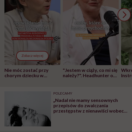
Zobacz więcej
Nie móc zostać przy
"Jestem w ciąży, co mi się
Wkró
chorym dziecku w
należy?". Headhunter o
Inst
szpitalu to tortura.
zmianie pokoleniowej u
atak
"Przeszkadzać w tym
kobiet w ciąży na rynku
wars
może chyba tylko
pracy
eksp
POLECAMY
głupota i brak
„Nadal nie mamy sensownych
wyobraźni"
przepisów do zwalczania
przestępstw z nienawiści wobec
osób LGBTQIA+” – mówi
adwokat Paweł Knut