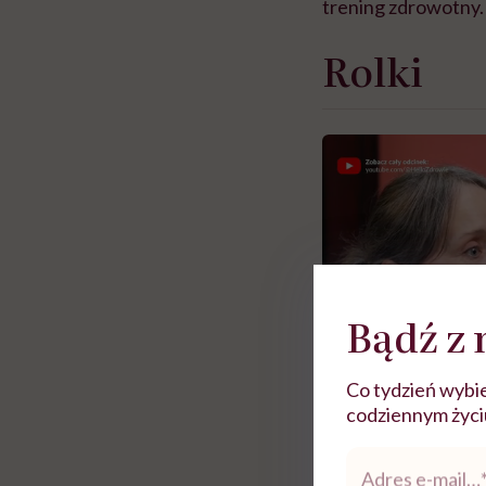
trening zdrowotny.
Rolki
Bądź z 
Co tydzień wybie
codziennym życiu.
Adres
e-