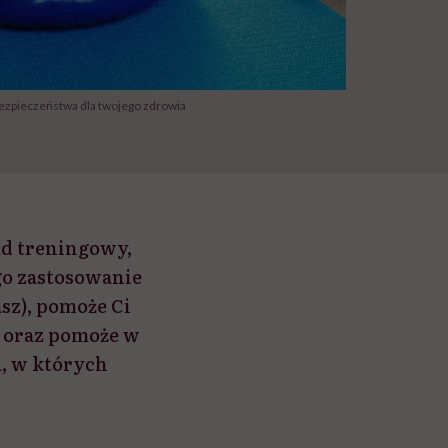
zpieczeństwa dla twojego zdrowia
ąd treningowy,
go zastosowanie
asz), pomoże Ci
e oraz pomoże w
, w których