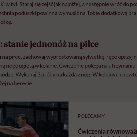
i w tył. Staraj się zejść jak najniżej, a następnie wróć do po
zchnia poduszki powinna wymusić na Tobie dodatkową pra
wetkę.
:
stanie jednonóż na piłce
 na piłce, zachowaj wyprostowaną sylwetkę, ręce oprzyj n
ą nogę ugiętą w kolanie. Ćwiczenie polega na utrzymaniu 
 nodze. Wykonaj 3 próby na każdą z nóg. W kolejnych powtó
żej na berecie.
POLECAMY
Ćwiczenia równoważ