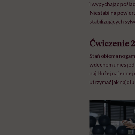
i wypychając pośladk
Niestabilna powier
stabilizujących syl
Ćwiczenie 2
Stań obiema nogami
wdechem unieś jedn
najdłużej na jednej
utrzymać jak najdłu