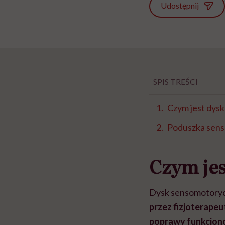
Udostępnij
SPIS TREŚCI
Czym jest dys
Poduszka sens
Czym je
Dysk sensomotorycz
przez fizjoterape
poprawy funkcjono