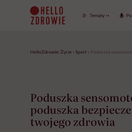
Go
to
content
Tematy
Po
HelloZdrowie: Życie
›
Sport
›
Poduszka sensomoto
Poduszka sensomot
poduszka bezpiecze
twojego zdrowia