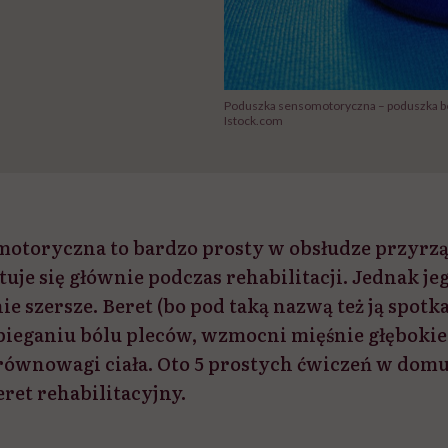
Poduszka sensomotoryczna – poduszka be
Istock.com
otoryczna to bardzo prosty w obsłudze przyrz
uje się głównie podczas rehabilitacji. Jednak je
e szersze. Beret (bo pod taką nazwą też ją spotk
ieganiu bólu pleców, wzmocni mięśnie głęboki
ównowagi ciała. Oto 5 prostych ćwiczeń w domu
ret rehabilitacyjny.