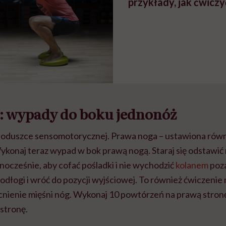
przykłady, jak ćwic
:
wypady do boku jednonóż
poduszce sensomotorycznej. Prawa noga – ustawiona równ
ykonaj teraz wypad w bok prawą nogą. Staraj się odstawić
ednocześnie, aby cofać pośladki i nie wychodzić
kolanem
poza
odłogi i wróć do pozycji wyjściowej. To również ćwiczenie 
nienie mięśni nóg. Wykonaj 10 powtórzeń na prawą stronę
stronę.