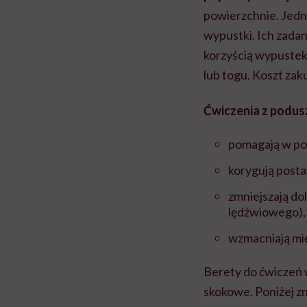
powierzchnie. Jedn
wypustki. Ich zada
korzyścią wypustek 
lub togu. Koszt zaku
Ćwiczenia z podu
pomagają w po
korygują post
zmniejszają do
lędźwiowego),
wzmacniają mię
Berety do ćwiczeń
skokowe. Poniżej z