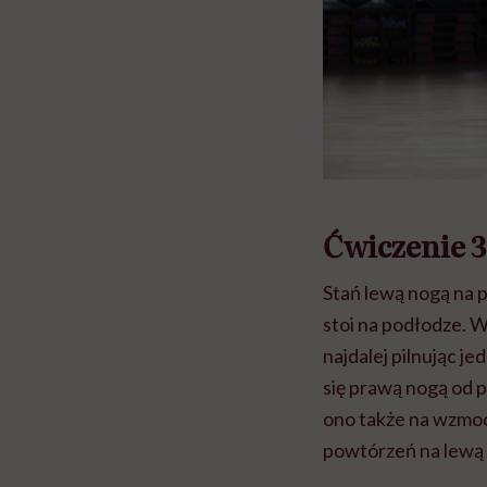
Ćwiczenie 3
Stań lewą nogą na 
stoi na podłodze. W
najdalej pilnując j
się prawą nogą od p
ono także na wzmoc
powtórzeń na lewą 