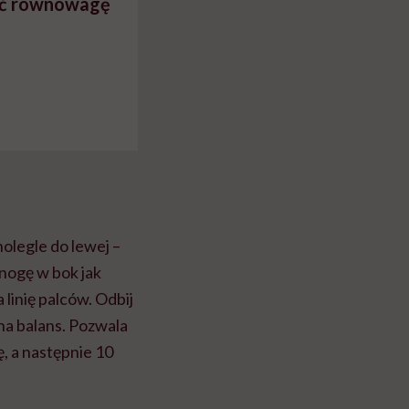
zyć równowagę
olegle do lewej –
 nogę w bok jak
 linię palców. Odbij
na balans. Pozwala
, a następnie 10