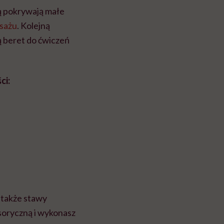
ą pokrywają małe
sażu
. Kolejną
ą beret do ćwiczeń
ci:
 także stawy
soryczn
ą
i wykonasz