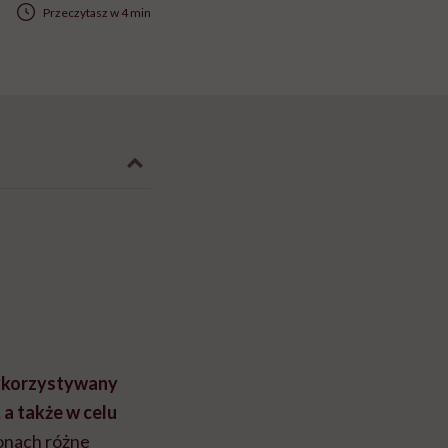
Przeczytasz w 4 min
korzystywany
a także w celu
ronach różne