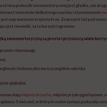
a strona poduszki sensomotorycznej jest gładka, zaś drug
niem jest tworzenie delikatnego nacisku i stymulowanie
ma
jest usprawnienie krążenia krwi. Znana jest też pod nazw
pu jest niewielki, za to korzyści ogromne.
szką
sensomotoryczną są proste i przynoszą wiele korzyś
prawie równowagi,
awę,
legliwości bólowe pleców (szczególnie odcinka
śnie głębokie.
 wzmacniają
mięśnie brzucha
, mięśnie przykręgosłupowe, a
najdziesz 5 ćwiczeń, w których wykorzystasz poduszkę sen