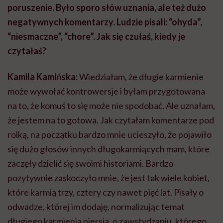
poruszenie. Było sporo słów uznania, ale też dużo
negatywnych komentarzy. Ludzie pisali: “ohyda”,
“niesmaczne”, “chore”. Jak się czułaś, kiedy je
czytałaś?
Kamila Kamińska:
Wiedziałam, że długie karmienie
może wywołać kontrowersje i byłam przygotowana
na to, że komuś to się może nie spodobać. Ale uznałam,
że jestem na to gotowa. Jak czytałam komentarze pod
rolką, na początku bardzo mnie ucieszyło, że pojawiło
się dużo głosów innych długokarmiących mam, które
zaczęły dzielić się swoimi historiami. Bardzo
pozytywnie zaskoczyło mnie, że jest tak wiele kobiet,
które karmią trzy, cztery czy nawet pięć lat. Pisały o
odwadze, której im dodaję, normalizując temat
długiego karmienia piersią, o zawstydzaniu, którego