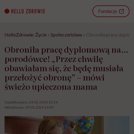
Go
to
Fundacja
content
HelloZdrowie: Życie
›
Społeczeństwo
›
Obroniła pracę dyplom
Obroniła pracę dyplomową na…
porodówce! „Przez chwilę
obawiałam się, że będę musiała
przełożyć obronę” – mówi
świeżo upieczona mama
Opublikowano:
29.03.2024 13:54
Aktualizacja:
29.03.2024 14:09