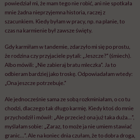
powiedział mi, że mam tego nie robić, ani nie spotkała
mnie żadna nieprzyjemna historia, raczej z
szacunkiem. Kiedy byłam w pracy, np. na planie, to
czas na karmienie był zawsze święty.
Gdy karmiłam w tandemie, zdarzyło mi się po prostu,
że rodzina czy przyjaciele pytali: „Jeszcze?” (śmiech).
Albo mówili: „Nie zabieraj bratu mleczka”. Ja to
odbieram bardziej jako troskę. Odpowiadałam wtedy:
„Ona jeszcze potrzebuje.”
Ale jednocześnie sama ze sobą rozkminiałam, o co tu
chodzi, dlaczego tak długo karmię. Kiedy ktoś do mnie
przychodził i mówił: „Ale przecież ona już taka duża…”,
myślałam sobie: „Zaraz, to może ja nie umiem stawiać
granic…”. Ale na koniec dnia czułam, że to dobra droga,