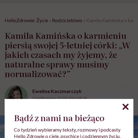
HelloZdrowie: Życie
›
Rodzicielstwo
›
Kamila Kamińska o karmi
Kamila Kamińska o karmieniu
piersią swojej 5-letniej córki: „W
jakich czasach my żyjemy, że
naturalne sprawy musimy
normalizować?”
Ewelina Kaczmarczyk
Opublikowano:
22.07.2026 09:18
Aktualizacja:
24.07.2026 13:04
Bądź z nami na bieżąco
Co tydzień wybieramy teksty, rozmowy i podcasty
Hello Zdrowie o ciele, psychice i codziennym życiu.