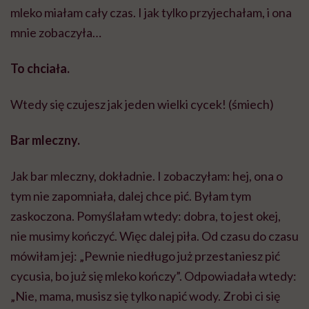
mleko miałam cały czas. I jak tylko przyjechałam, i ona
mnie zobaczyła…
To chciała.
Wtedy się czujesz jak jeden wielki cycek! (śmiech)
Bar mleczny.
Jak bar mleczny, dokładnie. I zobaczyłam: hej, ona o
tym nie zapomniała, dalej chce pić. Byłam tym
zaskoczona. Pomyślałam wtedy: dobra, to jest okej,
nie musimy kończyć. Więc dalej piła. Od czasu do czasu
mówiłam jej: „Pewnie niedługo już przestaniesz pić
cycusia, bo już się mleko kończy”. Odpowiadała wtedy:
„Nie, mama, musisz się tylko napić wody. Zrobi ci się