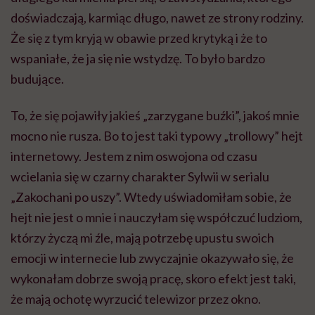
doświadczają, karmiąc długo, nawet ze strony rodziny.
Że się z tym kryją w obawie przed krytyką i że to
wspaniałe, że ja się nie wstydzę. To było bardzo
budujące.
To, że się pojawiły jakieś „zarzygane buźki”, jakoś mnie
mocno nie rusza. Bo to jest taki typowy „trollowy” hejt
internetowy. Jestem z nim oswojona od czasu
wcielania się w czarny charakter Sylwii w serialu
„Zakochani po uszy”. Wtedy uświadomiłam sobie, że
hejt nie jest o mnie i nauczyłam się współczuć ludziom,
którzy życzą mi źle, mają potrzebę upustu swoich
emocji w internecie lub zwyczajnie okazywało się, że
wykonałam dobrze swoją pracę, skoro efekt jest taki,
że mają ochotę wyrzucić telewizor przez okno.