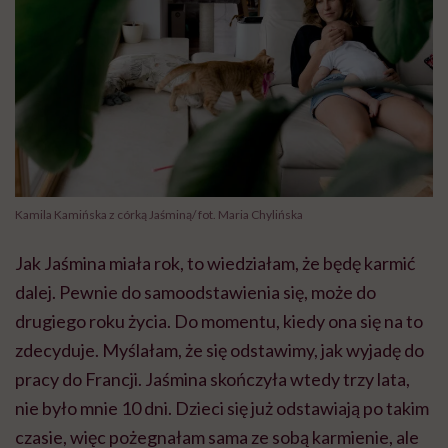
Kamila Kamińska z córką Jaśminą/ fot. Maria Chylińska
Jak Jaśmina miała rok, to wiedziałam, że będę karmić
dalej. Pewnie do samoodstawienia się, może do
drugiego roku życia. Do momentu, kiedy ona się na to
zdecyduje. Myślałam, że się odstawimy, jak wyjadę do
pracy do Francji. Jaśmina skończyła wtedy trzy lata,
nie było mnie 10 dni. Dzieci się już odstawiają po takim
czasie, więc pożegnałam sama ze sobą karmienie, ale