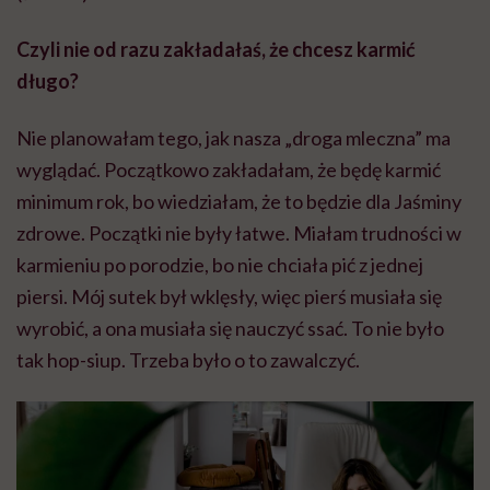
Czyli nie od razu zakładałaś, że chcesz karmić
długo?
Nie planowałam tego, jak nasza „droga mleczna” ma
wyglądać. Początkowo zakładałam, że będę karmić
minimum rok, bo wiedziałam, że to będzie dla Jaśminy
zdrowe. Początki nie były łatwe. Miałam trudności w
karmieniu po porodzie, bo nie chciała pić z jednej
piersi. Mój sutek był wklęsły, więc pierś musiała się
wyrobić, a ona musiała się nauczyć ssać. To nie było
tak hop-siup. Trzeba było o to zawalczyć.