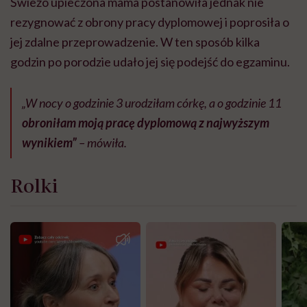
Świeżo upieczona mama postanowiła jednak nie
rezygnować z obrony pracy dyplomowej i poprosiła o
jej zdalne przeprowadzenie. W ten sposób kilka
godzin po porodzie udało jej się podejść do egzaminu.
„W nocy o godzinie 3 urodziłam córkę, a o godzinie 11
obroniłam moją pracę dyplomową z najwyższym
wynikiem”
– mówiła.
Rolki