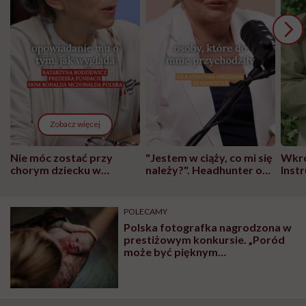
Zobacz więcej
Nie móc zostać przy
"Jestem w ciąży, co mi się
Wkró
chorym dziecku w
należy?". Headhunter o
Inst
szpitalu to tortura.
zmianie pokoleniowej u
atak
"Przeszkadzać w tym
kobiet w ciąży na rynku
wars
może chyba tylko
pracy
eksp
POLECAMY
głupota i brak
Polska fotografka nagrodzona w
wyobraźni"
prestiżowym konkursie. „Poród
może być pięknym
doświadczeniem”