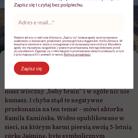
Zapisz się i czytaj bez pośpiechu.
Adres
e-
mail
*
Podanie adresu e-mail oraz kliknięcie „Zapisz się” oznacza zgodę na otrzymywanie
wiadomości o nowościach, produktach, promocjach lub usługach dot. Hello Zdrowie. W
dowolnym momencie możesz zrezygnować z otrzymywania newslettera. Wycofanie
Kamila Kamińska z córką Jaśminą/ fot. archiwum prywatne
zgody nie ma wpływu na zgodność z prawem przetwarzania, którego dokonano przed
jej wycofaniem. Zapoznaj się z informacjami o przetwarzaniu danych osobowych, w tym
o przysługujących Ci prawach, w naszej
Polityce prywatności
.
D
ługie karmienie kojarzy się z tym, że
Zapisz się
dziecko tobą zawładnęło i ty jesteś nie
wiadomo jak zamroczona. Że straciłaś mózg,
masz wieczny „baby brain” i w ogóle nic nie
kumasz. I chyba stąd te negatywne
przekonania na ten temat – mówi aktorka
Kamila Kamińska. Wideo opublikowane w
sieci, na którym karmi piersią swoją 5-letnią
córkę Jaśminę, było symbolicznym