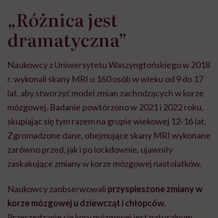
„Różnica jest
dramatyczna”
Naukowcy z Uniwersytetu Waszyngtońskiego w 2018
r. wykonali skany MRI u 160 osób w wieku od 9 do 17
lat, aby stworzyć model zmian zachodzących w korze
mózgowej. Badanie powtórzono w 2021 i 2022 roku,
skupiając się tym razem na grupie wiekowej 12-16 lat.
Zgromadzone dane, obejmujące skany MRI wykonane
zarówno przed, jak i po lockdownie, ujawniły
zaskakujące zmiany w korze mózgowej nastolatków.
Naukowcy zaobserwowali
przyspieszone zmiany w
korze mózgowej u dziewcząt i chłopców.
Przerzedzanie się kory mózgowej jest naturalnym