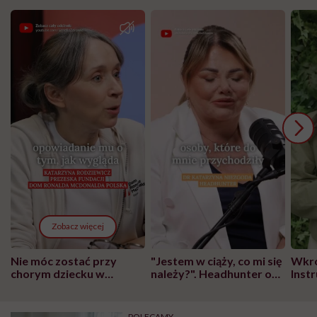
Zobacz więcej
Nie móc zostać przy
"Jestem w ciąży, co mi się
Wkró
chorym dziecku w
należy?". Headhunter o
Inst
szpitalu to tortura.
zmianie pokoleniowej u
atak
"Przeszkadzać w tym
kobiet w ciąży na rynku
wars
może chyba tylko
pracy
eksp
POLECAMY