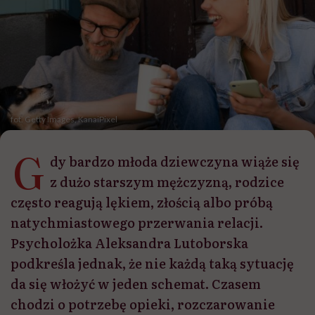
fot. Getty Images, KanaiPixel
G
dy bardzo młoda dziewczyna wiąże się
z dużo starszym mężczyzną, rodzice
często reagują lękiem, złością albo próbą
natychmiastowego przerwania relacji.
Psycholożka Aleksandra Lutoborska
podkreśla jednak, że nie każdą taką sytuację
da się włożyć w jeden schemat. Czasem
chodzi o potrzebę opieki, rozczarowanie