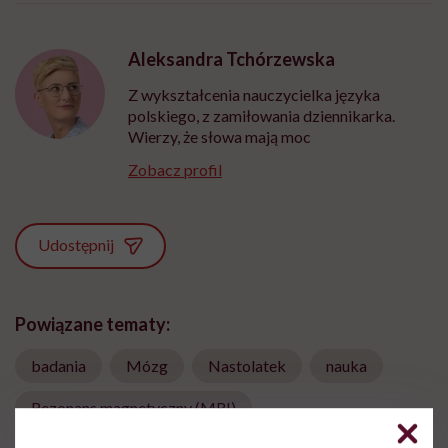
Aleksandra Tchórzewska
Z wykształcenia nauczycielka języka
polskiego, z zamiłowania dziennikarka.
Wierzy, że słowa mają moc
Zobacz profil
Udostępnij
Powiązane tematy:
badania
Mózg
Nastolatek
nauka
Rezonans magnetyczny (MRI)