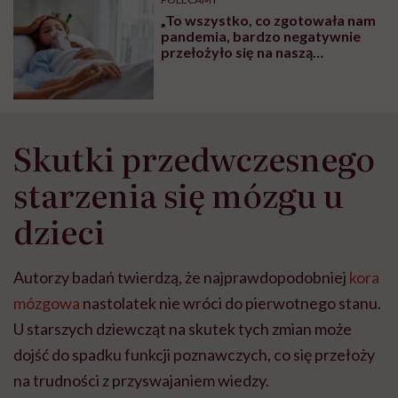
głupota i brak
„To wszystko, co zgotowała nam
wyobraźni"
pandemia, bardzo negatywnie
przełożyło się na naszą
rzeczywistość”. O sytuacji osób z
astmą mówi dr Piotr Dąbrowiecki
Skutki przedwczesnego
starzenia się mózgu u
dzieci
Autorzy badań twierdzą, że najprawdopodobniej
kora
mózgowa
nastolatek nie wróci do pierwotnego stanu.
U starszych dziewcząt na skutek tych zmian może
dojść do spadku funkcji poznawczych, co się przełoży
na trudności z przyswajaniem wiedzy.