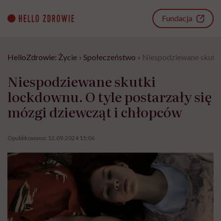
Go
to
Fundacja
content
HelloZdrowie: Życie
›
Społeczeństwo
›
Niespodziewane skutki 
Niespodziewane skutki
lockdownu. O tyle postarzały się
mózgi dziewcząt i chłopców
Opublikowano:
12.09.2024 15:06