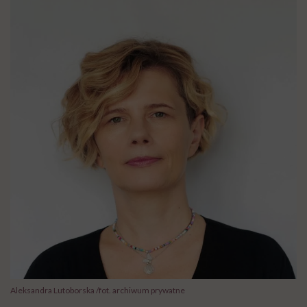
Aleksandra Lutoborska /fot. archiwum prywatne