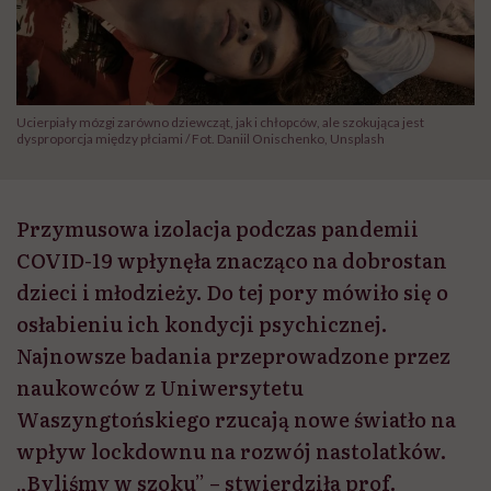
Ucierpiały mózgi zarówno dziewcząt, jak i chłopców, ale szokująca jest
dysproporcja między płciami / Fot. Daniil Onischenko, Unsplash
Przymusowa izolacja podczas pandemii
COVID-19 wpłynęła znacząco na dobrostan
dzieci i młodzieży. Do tej pory mówiło się o
osłabieniu ich kondycji psychicznej.
Najnowsze badania przeprowadzone przez
naukowców z Uniwersytetu
Waszyngtońskiego rzucają nowe światło na
wpływ lockdownu na rozwój nastolatków.
„Byliśmy w szoku” – stwierdziła prof.