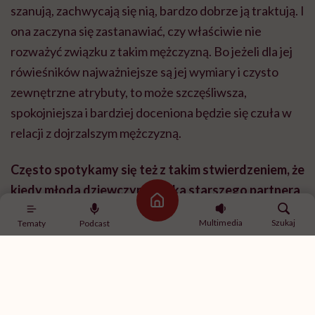
szanują, zachwycają się nią, bardzo dobrze ją traktują. I
ona zaczyna się zastanawiać, czy właściwie nie
rozważyć związku z takim mężczyzną. Bo jeżeli dla jej
rówieśników najważniejsze są jej wymiary i czysto
zewnętrzne atrybuty, to może szczęśliwsza,
spokojniejsza i bardziej doceniona będzie się czuła w
relacji z dojrzalszym mężczyzną.
Często spotykamy się też z takim stwierdzeniem, że
kiedy młoda dziewczyna szuka starszego partnera
Strona główna
to znaczy, że jej relacja z ojcem pozostawia sporo
Multimedia
Szukaj
Tematy
Podcast
do życzenia. Zastanawiam się jednak, czy to nie jest
stereotyp. Z drugiej strony faktycznie znam 30-
letnie dziewczyny, które są w związkach z
mężczyznami 65-letnimi i z tego co wiem, ich relacje
z ojcami nie były najlepsze.