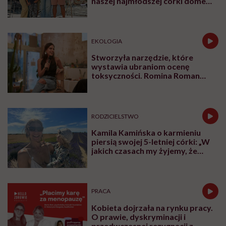
naszej najmłodszej córki domem
jest jacht. Miała dwa latka, kiedy
wypływaliśmy w rejs”
EKOLOGIA
Stworzyła narzędzie, które
wystawia ubraniom ocenę
toksyczności. Romina Roman
tłumaczy, co plastik robi z naszą
skórą
RODZICIELSTWO
Kamila Kamińska o karmieniu
piersią swojej 5-letniej córki: „W
jakich czasach my żyjemy, że
naturalne sprawy musimy
normalizować?”
PRACA
Kobieta dojrzała na rynku pracy.
O prawie, dyskryminacji i
przedwczesnej rezygnacji z