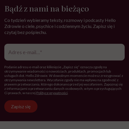
Bądź z nami na bieżąco
Co tydzień wybieramy teksty, rozmowy i podcasty Hello
Zdrowie o ciele, psychice i codziennym życiu. Zapisz się i
czytaj bez pośpiechu.
Adres
e-
mail
*
Podanie adresu e-mail oraz kliknięcie „Zapisz się” oznacza zgodę na
otrzymywanie wiadomości o nowościach, produktach, promocjach lub
usługach dot. Hello Zdrowie. W dowolnym momencie możesz zrezygnować z
otrzymywania newslettera. Wycofanie zgody nie ma wpływu na zgodność z
prawem przetwarzania, którego dokonano przed jej wycofaniem. Zapoznaj się
z informacjami o przetwarzaniu danych osobowych, w tym o przysługujących
Ci prawach, w naszej
Polityce prywatności
.
Zapisz się