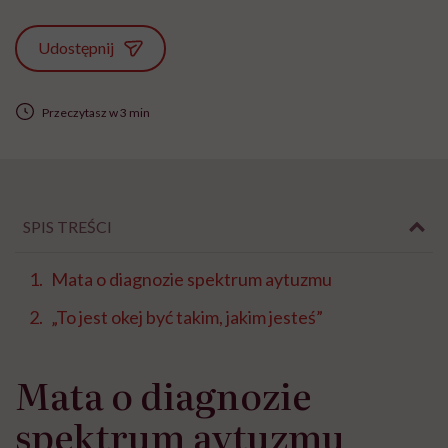
Udostępnij
Przeczytasz w 3 min
SPIS TREŚCI
Mata o diagnozie spektrum aytuzmu
„To jest okej być takim, jakim jesteś”
Mata o diagnozie
spektrum aytuzmu