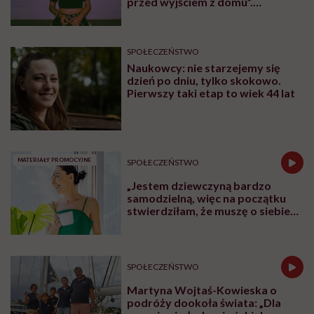
przed wyjściem z domu”.
Architektka o „smyczy
moczowej”
SPOŁECZEŃSTWO
Naukowcy: nie starzejemy się
dzień po dniu, tylko skokowo.
Pierwszy taki etap to wiek 44 lat
MATERIAŁY PROMOCYJNE
SPOŁECZEŃSTWO
„Jestem dziewczyną bardzo
samodzielną, więc na początku
stwierdziłam, że muszę o siebie
zadbać”. Emilia Pobiedzińska o
słodko-gorzkim doświadczeniu
menopauzy
SPOŁECZEŃSTWO
Martyna Wojtaś-Kowieska o
podróży dookoła świata: „Dla