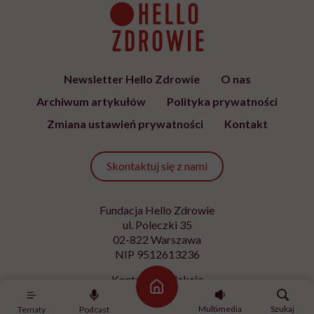
Newsletter Hello Zdrowie
O nas
Archiwum artykułów
Polityka prywatności
Zmiana ustawień prywatności
Kontakt
Skontaktuj się z nami
Fundacja Hello Zdrowie
ul. Poleczki 35
02-822 Warszawa
NIP 9512613236
Kontakt z redakcją
Strona główna
redakcja@hellozdrowie.pl
Multimedia
Szukaj
Tematy
Podcast