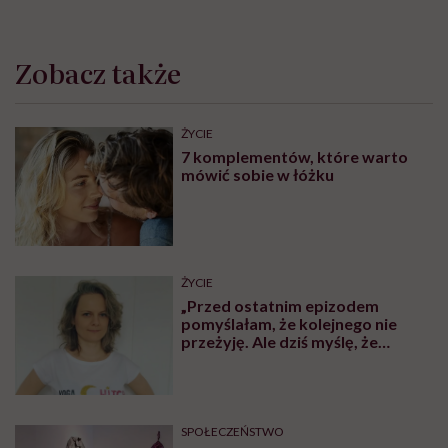
Zobacz także
ŻYCIE
7 komplementów, które warto
mówić sobie w łóżku
ŻYCIE
„Przed ostatnim epizodem
pomyślałam, że kolejnego nie
przeżyję. Ale dziś myślę, że
przeżyję, tylko wcześniej pójdę
po pomoc”. Alicja o wychodzeniu z
depresji
SPOŁECZEŃSTWO