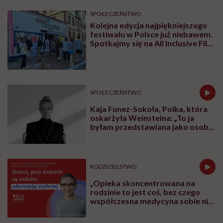
SPOŁECZEŃSTWO
Kolejna edycja najpiękniejszego
festiwalu w Polsce już niebawem.
Spotkajmy się na All Inclusive Film
Festival w Jastarni!
SPOŁECZEŃSTWO
Kaja Funez-Sokoła, Polka, która
oskarżyła Weinsteina: „To ja
byłam przedstawiana jako osoba,
która musi się bronić”
RODZICIELSTWO
„Opieka skoncentrowana na
rodzinie to jest coś, bez czego
współczesna medycyna sobie nie
poradzi”