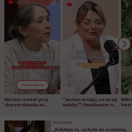
Zobacz więcej
Nie móc zostać przy
"Jestem w ciąży, co mi się
Wkró
chorym dziecku w
należy?". Headhunter o
Inst
szpitalu to tortura.
zmianie pokoleniowej u
atak
"Przeszkadzać w tym
kobiet w ciąży na rynku
wars
może chyba tylko
pracy
eksp
POLECAMY
głupota i brak
„Robiłam to, co było do zrobienia,
wyobraźni"