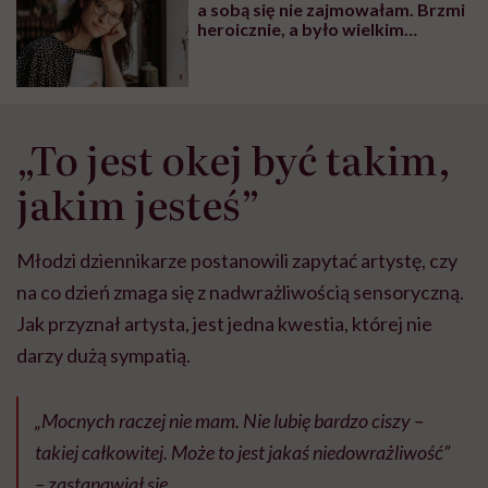
a sobą się nie zajmowałam. Brzmi
heroicznie, a było wielkim
błędem”. O wsparciu dla rodziców
dzieci w spektrum autyzmu mówi
Agnieszka Sułkowska
„To jest okej być takim,
jakim jesteś”
Młodzi dziennikarze postanowili zapytać artystę, czy
na co dzień zmaga się z nadwrażliwością sensoryczną.
Jak przyznał artysta, jest jedna kwestia, której nie
darzy dużą sympatią.
„Mocnych raczej nie mam. Nie lubię bardzo ciszy –
takiej całkowitej. Może to jest jakaś niedowrażliwość”
– zastanawiał się.