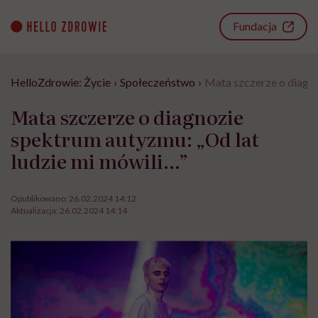
Go
to
Fundacja
content
HelloZdrowie: Życie
›
Społeczeństwo
›
Mata szczerze o diagno
Mata szczerze o diagnozie
spektrum autyzmu: „Od lat
ludzie mi mówili…”
Opublikowano:
26.02.2024 14:12
Aktualizacja:
26.02.2024 14:14