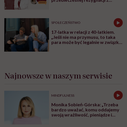
kariery
SPOŁECZEŃSTWO
17-latka w relacji z 40-latkiem.
„Jeśli nie ma przymusu, to taka
para może być legalnie w związku.
I mówiąc brutalnie: nic nikomu do
tego”
Najnowsze w naszym serwisie
MINDFULNESS
Monika Sobień-Górska: „Trzeba
bardzo uważać, komu oddajemy
swoją wrażliwość, pieniądze i
zaufanie”