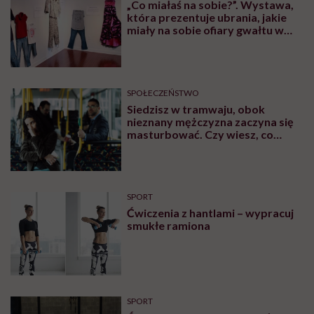
„Co miałaś na sobie?”. Wystawa,
która prezentuje ubrania, jakie
miały na sobie ofiary gwałtu w
momencie napaści
SPOŁECZEŃSTWO
Siedzisz w tramwaju, obok
nieznany mężczyzna zaczyna się
masturbować. Czy wiesz, co
robić?
SPORT
Ćwiczenia z hantlami – wypracuj
smukłe ramiona
SPORT