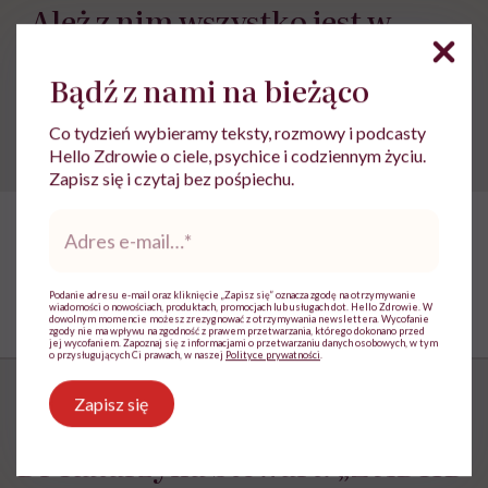
„Ależ z nim wszystko jest w
porządku”. O rodzicach, którzy
boją się usłyszeć, że to autyzm
Bądź z nami na bieżąco
Co tydzień wybieramy teksty, rozmowy i podcasty
Hello Zdrowie o ciele, psychice i codziennym życiu.
Zapisz się i czytaj bez pośpiechu.
Adres
e-
mail
*
Podanie adresu e-mail oraz kliknięcie „Zapisz się” oznacza zgodę na otrzymywanie
wiadomości o nowościach, produktach, promocjach lub usługach dot. Hello Zdrowie. W
dowolnym momencie możesz zrezygnować z otrzymywania newslettera. Wycofanie
zgody nie ma wpływu na zgodność z prawem przetwarzania, którego dokonano przed
jej wycofaniem. Zapoznaj się z informacjami o przetwarzaniu danych osobowych, w tym
o przysługujących Ci prawach, w naszej
Polityce prywatności
.
Zapisz się
Dr Katarzyna Stewart: „Z ADHD