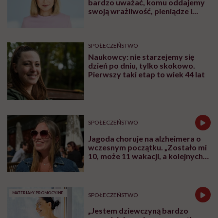
bardzo uważać, komu oddajemy
swoją wrażliwość, pieniądze i
zaufanie”
SPOŁECZEŃSTWO
Naukowcy: nie starzejemy się
dzień po dniu, tylko skokowo.
Pierwszy taki etap to wiek 44 lat
SPOŁECZEŃSTWO
Jagoda choruje na alzheimera o
wczesnym początku. „Zostało mi
10, może 11 wakacji, a kolejnych
nie będę już świadoma”
MATERIAŁY PROMOCYJNE
SPOŁECZEŃSTWO
„Jestem dziewczyną bardzo