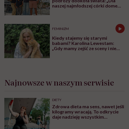
podróży dookoła świata: „Dla
naszej najmłodszej córki domem
jest jacht. Miała dwa latka, kiedy
wypływaliśmy w rejs”
FEMINIZM
Kiedy stajemy się starymi
babami? Karolina Lewestam:
„Gdy mamy zejść ze sceny i nie
psuć widoku”
Najnowsze w naszym serwisie
DIETY
Zdrowa dieta ma sens, nawet jeśli
kilogramy wracają. To odkrycie
daje nadzieję wszystkim
walczącym z efektem jo-jo