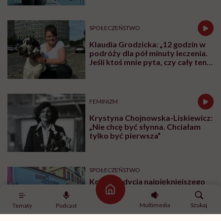
SPOŁECZEŃSTWO
Klaudia Grodzicka: „12 godzin w
podróży dla pół minuty leczenia.
Jeśli ktoś mnie pyta, czy cały ten
trud ma sens, bez wahania
odpowiadam: 'tak’”
FEMINIZM
Krystyna Chojnowska-Liskiewicz:
„Nie chcę być słynna. Chciałam
tylko być pierwsza”
SPOŁECZEŃSTWO
Kolejna edycja najpiękniejszego
festiwalu w Polsce już niebawem.
Strona główna
Spotkajmy się na All Inclusive Film
Multimedia
Szukaj
Tematy
Podcast
Festival w Jastarni!