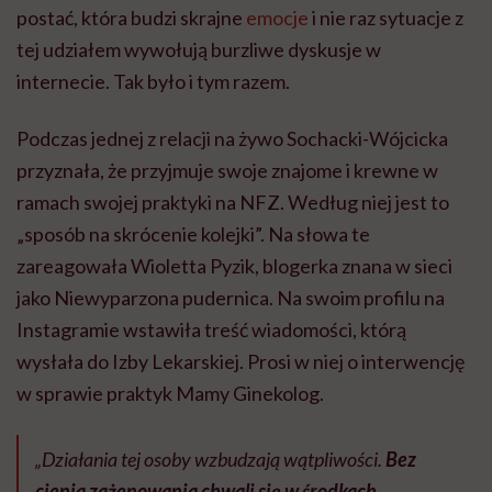
postać, która budzi skrajne
emocje
i nie raz sytuacje z
tej udziałem wywołują burzliwe dyskusje w
internecie. Tak było i tym razem.
Podczas jednej z relacji na żywo Sochacki-Wójcicka
przyznała, że przyjmuje swoje znajome i krewne w
ramach swojej praktyki na NFZ. Według niej jest to
„sposób na skrócenie kolejki”. Na słowa te
zareagowała Wioletta Pyzik, blogerka znana w sieci
jako Niewyparzona pudernica. Na swoim profilu na
Instagramie wstawiła treść wiadomości, którą
wysłała do Izby Lekarskiej. Prosi w niej o interwencję
w sprawie praktyk Mamy Ginekolog.
„Działania tej osoby wzbudzają wątpliwości.
Bez
cienia zażenowania chwali się w środkach