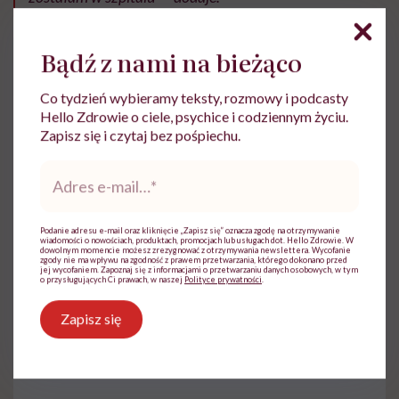
Bądź z nami na bieżąco
Co tydzień wybieramy teksty, rozmowy i podcasty
Hello Zdrowie o ciele, psychice i codziennym życiu.
Zapisz się i czytaj bez pośpiechu.
Adres
e-
mail
*
Podanie adresu e-mail oraz kliknięcie „Zapisz się” oznacza zgodę na otrzymywanie
wiadomości o nowościach, produktach, promocjach lub usługach dot. Hello Zdrowie. W
dowolnym momencie możesz zrezygnować z otrzymywania newslettera. Wycofanie
zgody nie ma wpływu na zgodność z prawem przetwarzania, którego dokonano przed
jej wycofaniem. Zapoznaj się z informacjami o przetwarzaniu danych osobowych, w tym
o przysługujących Ci prawach, w naszej
Polityce prywatności
.
Zapisz się