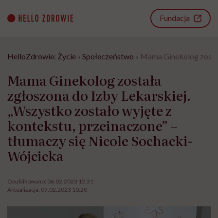
Go
to
Fundacja
content
HelloZdrowie: Życie
›
Społeczeństwo
›
Mama Ginekolog została
Mama Ginekolog została
zgłoszona do Izby Lekarskiej.
„Wszystko zostało wyjęte z
kontekstu, przeinaczone” –
tłumaczy się Nicole Sochacki-
Wójcicka
Opublikowano:
06.02.2023 12:31
Aktualizacja:
07.02.2023 10:20