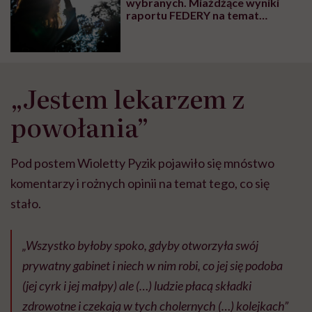
wybranych. Miażdżące wyniki
raportu FEDERY na temat
województwa mazowieckiego
„Jestem lekarzem z
powołania”
Pod postem Wioletty Pyzik pojawiło się mnóstwo
komentarzy i rożnych opinii na temat tego, co się
stało.
„Wszystko byłoby spoko, gdyby otworzyła swój
prywatny gabinet i niech w nim robi, co jej się podoba
(jej cyrk i jej małpy) ale (…) ludzie płacą składki
zdrowotne i czekają w tych cholernych (…) kolejkach”