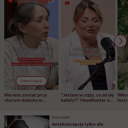
Zobacz więcej
Nie móc zostać przy
"Jestem w ciąży, co mi się
Wkró
chorym dziecku w
należy?". Headhunter o
Inst
szpitalu to tortura.
zmianie pokoleniowej u
atak
"Przeszkadzać w tym
kobiet w ciąży na rynku
wars
może chyba tylko
pracy
eksp
POLECAMY
głupota i brak
Antykoncepcja tylko dla
wyobraźni"