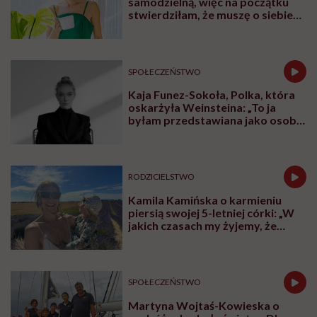
samodzielną, więc na początku
stwierdziłam, że muszę o siebie
zadbać”. Emilia Pobiedzińska o
słodko-gorzkim doświadczeniu
menopauzy
SPOŁECZEŃSTWO
Kaja Funez-Sokoła, Polka, która
oskarżyła Weinsteina: „To ja
byłam przedstawiana jako osoba,
która musi się bronić”
RODZICIELSTWO
Kamila Kamińska o karmieniu
piersią swojej 5-letniej córki: „W
jakich czasach my żyjemy, że
naturalne sprawy musimy
normalizować?”
SPOŁECZEŃSTWO
Martyna Wojtaś-Kowieska o