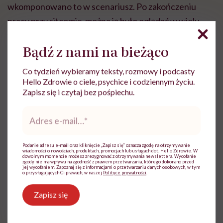
wkomponowano to w scenariusz. Po zakończeniu
pracy przy sitcomie można ją było oglądać w wielu
filmach i serialach, m.in. w jednym sezonie serialu
Bądź z nami na bieżąco
stacji HBO pt. „The Comeback” i „Cougar Town”. Była
także producentem pomocniczym i scenarzystką. Jej
Co tydzień wybieramy teksty, rozmowy i podcasty
charakterystyczny głos mogą pamiętać fani seriali
Hello Zdrowie o ciele, psychice i codziennym życiu.
Zapisz się i czytaj bez pośpiechu.
animowanych takich jak „The Simpsons”, „American
Dad” czy „Hercules: Animated Series”. Choć w swojej
Adres
e-
karierze rywała zwykle role komediowe („
Depresja
mail
*
Gangstera”, „Hanging Up”, „Depresja Gangstera 2”,
Podanie adresu e-mail oraz kliknięcie „Zapisz się” oznacza zgodę na otrzymywanie
„P.S. Kocham cię”, „Łatwa dziewczyna”), nie uważa, by
wiadomości o nowościach, produktach, promocjach lub usługach dot. Hello Zdrowie. W
dowolnym momencie możesz zrezygnować z otrzymywania newslettera. Wycofanie
zgody nie ma wpływu na zgodność z prawem przetwarzania, którego dokonano przed
miała wyjątkowe poczucie humoru:
„Zachowuję
jej wycofaniem. Zapoznaj się z informacjami o przetwarzaniu danych osobowych, w tym
o przysługujących Ci prawach, w naszej
Polityce prywatności
.
dystans. Lubię to. Nie muszę sypać żartami na
zawołanie”
– przyznaje w wywiadach.
Zapisz się