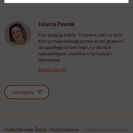
Jolanta Pawnik
Fascynują ją ludzie. Trzyma kciuki za tych,
którzy mają odwagę przekraczać granice i
do upadłego bronić tego, co dla nich
najważniejsze. Uwielbia o tym pisać i
opowiadać
Zobacz profil
Udostępnij
HelloZdrowie: Życie
›
Rodzicielstwo
›
„Opieka skoncentrowana 