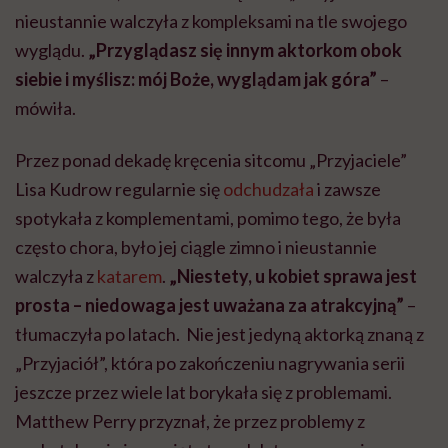
nieustannie walczyła z kompleksami na tle swojego
wyglądu.
„Przyglądasz się innym aktorkom obok
siebie i myślisz: mój Boże, wyglądam jak góra”
–
mówiła.
Przez ponad dekadę kręcenia sitcomu „Przyjaciele”
Lisa Kudrow regularnie się
odchudzała
i zawsze
spotykała z komplementami, pomimo tego, że była
często chora, było jej ciągle zimno i nieustannie
walczyła z
katarem
.
„Niestety, u kobiet sprawa jest
prosta – niedowaga jest uważana za atrakcyjną”
–
tłumaczyła po latach. Nie jest jedyną aktorką znaną z
„Przyjaciół”, która po zakończeniu nagrywania serii
jeszcze przez wiele lat borykała się z problemami.
Matthew Perry przyznał, że przez problemy z