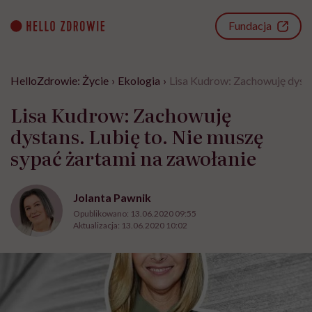
Go
to
Fundacja
content
HelloZdrowie: Życie
›
Ekologia
›
Lisa Kudrow: Zachowuję dysta
Lisa Kudrow: Zachowuję
dystans. Lubię to. Nie muszę
sypać żartami na zawołanie
Jolanta Pawnik
Opublikowano:
13.06.2020 09:55
Aktualizacja:
13.06.2020 10:02