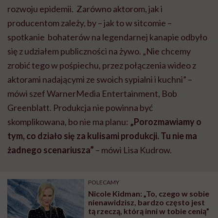
rozwoju epidemii. Zarówno aktorom, jak i
producentom zależy, by – jak to w sitcomie –
spotkanie bohaterów na legendarnej kanapie odbyło
się z udziałem publiczności na żywo. „Nie chcemy
zrobić tego w pośpiechu, przez połączenia wideo z
aktorami nadającymi ze swoich sypialni i kuchni” –
mówi szef WarnerMedia Entertainment, Bob
Greenblatt. Produkcja nie powinna być
skomplikowana, bo nie ma planu:
„Porozmawiamy o
tym, co działo się za kulisami produkcji. Tu nie ma
żadnego scenariusza”
– mówi Lisa Kudrow.
POLECAMY
Nicole Kidman: „To, czego w sobie
nienawidzisz, bardzo często jest
tą rzeczą, którą inni w tobie cenią”