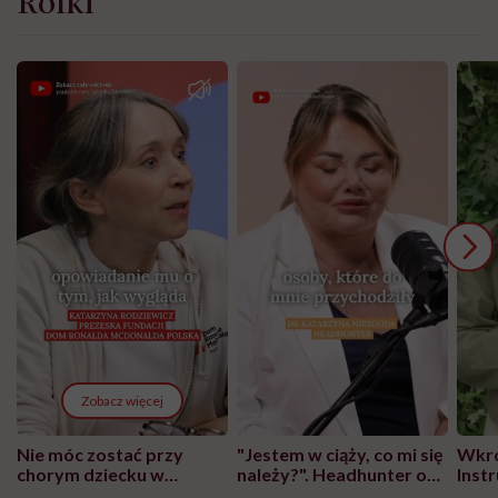
Zobacz więcej
Nie móc zostać przy
"Jestem w ciąży, co mi się
Wkró
chorym dziecku w
należy?". Headhunter o
Inst
szpitalu to tortura.
zmianie pokoleniowej u
atak