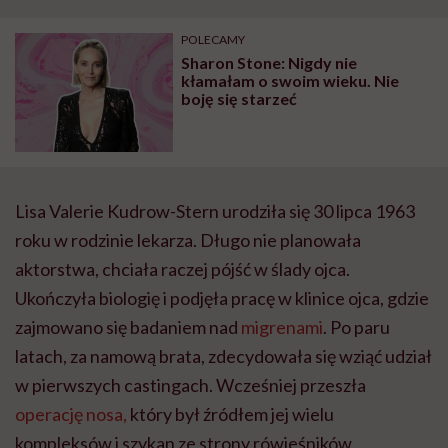
"Przeszkadzać w tym
kobiet w ciąży na rynku
wars
może chyba tylko
pracy
eksp
POLECAMY
głupota i brak
Sharon Stone: Nigdy nie
wyobraźni"
kłamałam o swoim wieku. Nie
boję się starzeć
Lisa Valerie Kudrow-Stern urodziła się 30 lipca 1963
roku w rodzinie lekarza. Długo nie planowała
aktorstwa, chciała raczej pójść w ślady ojca.
Ukończyła biologię i podjęła pracę w klinice ojca, gdzie
zajmowano się badaniem nad
migrenami
. Po paru
latach, za namową brata, zdecydowała się wziąć udział
w pierwszych castingach. Wcześniej przeszła
operację nosa,
który był źródłem jej wielu
kompleksów i szykan ze strony rówieśników.