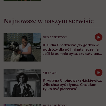
moczowej”
Najnowsze w naszym serwisie
SPOŁECZEŃSTWO
Klaudia Grodzicka: „12 godzin w
podróży dla pół minuty leczenia.
Jeśli ktoś mnie pyta, czy cały ten
trud ma sens, bez wahania
odpowiadam: 'tak’”
FEMINIZM
Krystyna Chojnowska-Liskiewicz:
„Nie chcę być słynna. Chciałam
tylko być pierwsza”
SPOŁECZEŃSTWO