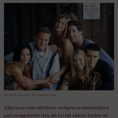
Serial „Przyjaciele”. Zdj: mat. prasowe
Zdjęcia na razie odłożono, wstępne przymiarki biorą
pod uwagę koniec lata, ale to i tak zależeć będzie od