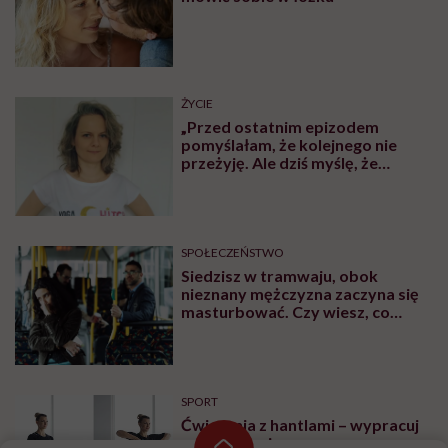
ŻYCIE
„Przed ostatnim epizodem
pomyślałam, że kolejnego nie
przeżyję. Ale dziś myślę, że
przeżyję, tylko wcześniej pójdę
po pomoc”. Alicja o wychodzeniu z
depresji
SPOŁECZEŃSTWO
Siedzisz w tramwaju, obok
nieznany mężczyzna zaczyna się
masturbować. Czy wiesz, co
robić?
SPORT
Ćwiczenia z hantlami – wypracuj
smukłe ramiona