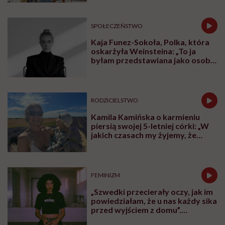
wypływaliśmy w rejs”
SPOŁECZEŃSTWO
Kaja Funez-Sokoła, Polka, która
oskarżyła Weinsteina: „To ja
byłam przedstawiana jako osoba,
która musi się bronić”
RODZICIELSTWO
Kamila Kamińska o karmieniu
piersią swojej 5-letniej córki: „W
jakich czasach my żyjemy, że
naturalne sprawy musimy
normalizować?”
FEMINIZM
„Szwedki przecierały oczy, jak im
powiedziałam, że u nas każdy sika
przed wyjściem z domu”.
Architektka o „smyczy