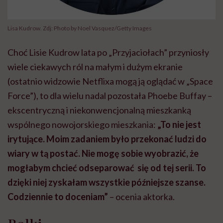
Lisa Kudrow. Zdj: Photo by Noel Vasquez/Getty Images
Choć Lisie Kudrow lata po „Przyjaciołach” przyniosły
wiele ciekawych ról na małym i dużym ekranie
(ostatnio widzowie Netflixa mogą ją oglądać w „Space
Force”), to dla wielu nadal pozostała Phoebe Buffay –
ekscentryczną i niekonwencjonalną mieszkanką
wspólnego nowojorskiego mieszkania:
„To nie jest
irytujące. Moim zadaniem było przekonać ludzi do
wiary w tą postać. Nie mogę sobie wyobrazić, że
mogłabym chcieć odseparować się od tej serii. To
dzięki niej zyskałam wszystkie późniejsze szanse.
Codziennie to doceniam”
– ocenia aktorka.
Rolki