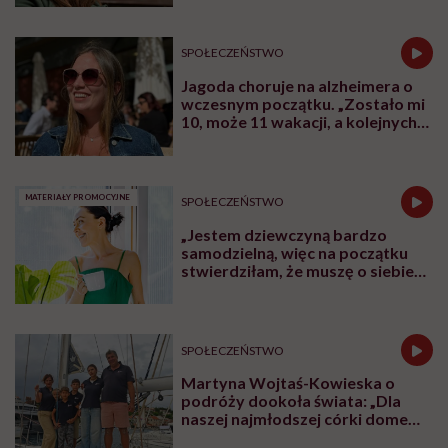
SPOŁECZEŃSTWO
Jagoda choruje na alzheimera o
wczesnym początku. „Zostało mi
10, może 11 wakacji, a kolejnych
nie będę już świadoma”
MATERIAŁY PROMOCYJNE
SPOŁECZEŃSTWO
„Jestem dziewczyną bardzo
samodzielną, więc na początku
stwierdziłam, że muszę o siebie
zadbać”. Emilia Pobiedzińska o
słodko-gorzkim doświadczeniu
menopauzy
SPOŁECZEŃSTWO
Martyna Wojtaś-Kowieska o
podróży dookoła świata: „Dla
naszej najmłodszej córki domem
jest jacht. Miała dwa latka, kiedy