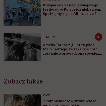
Kolejna edycja najpiękniejszego
festiwalu w Polsce już niebawem.
Spotkajmy się na All Inclusive Film
Festival w Jastarni!
FEMINIZM
Amelia Earhart: „Pilot to pilot.
Mam nadzieję, że taka równość
zostanie wprowadzona również
w innych dziedzinach”
Zobacz także
ŻYCIE
7 komplementów, które warto
mówić sobie w łóżku