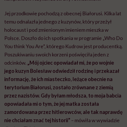
Jej przodkowie pochodzą z obecnej Białorusi. Kilka lat
temu odnalazła jednego z kuzynów, który przeżył
holocaust i pod zmienionym imieniem mieszka w
Polsce. Doszło do ich spotkania w programie „Who Do
You think You Are”, którego Kudrow jest producentką.
Poszukiwaniu swoich korzeni poświęciła jeden z
odcinków.
„Mój ojciec opowiadał mi, że po wojnie
jego kuzyn Bolesław odwiedził rodzinę i przekazał
informację, że ich miasteczko, leżące obecnie na
terytorium Białorusi, zostało zrównane z ziemią
przez nazistów. Gdy byłam młodsza, to moja babcia
opowiadała mi o tym, że jej matka została
zamordowana przez hitlerowców, ale tak naprawdę
nie chciałam znać tej historii”
– mówiła w wywiadzie