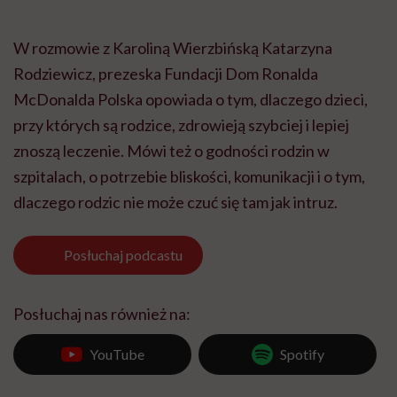
W rozmowie z Karoliną Wierzbińską Katarzyna
Rodziewicz, prezeska Fundacji Dom Ronalda
McDonalda Polska opowiada o tym, dlaczego dzieci,
przy których są rodzice, zdrowieją szybciej i lepiej
znoszą leczenie. Mówi też o godności rodzin w
szpitalach, o potrzebie bliskości, komunikacji i o tym,
dlaczego rodzic nie może czuć się tam jak intruz.
Posłuchaj
podcastu
Posłuchaj nas również na:
YouTube
Spotify