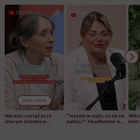
Zobacz więcej
Nie móc zostać przy
"Jestem w ciąży, co mi się
Wkró
chorym dziecku w
należy?". Headhunter o
Inst
szpitalu to tortura.
zmianie pokoleniowej u
atak
"Przeszkadzać w tym
kobiet w ciąży na rynku
wars
może chyba tylko
pracy
eksp