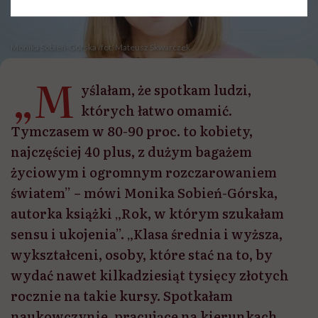
Monika Sobień-Górska /fot. Mateusz Skwarczek
„M
yślałam, że spotkam ludzi,
których łatwo omamić.
Tymczasem w 80-90 proc. to kobiety,
najczęściej 40 plus, z dużym bagażem
życiowym i ogromnym rozczarowaniem
światem” – mówi Monika Sobień-Górska,
autorka książki „Rok, w którym szukałam
sensu i ukojenia”. „Klasa średnia i wyższa,
wykształceni, osoby, które stać na to, by
wydać nawet kilkadziesiąt tysięcy złotych
rocznie na takie kursy. Spotkałam
naukowczynie, pracujące na kierunkach