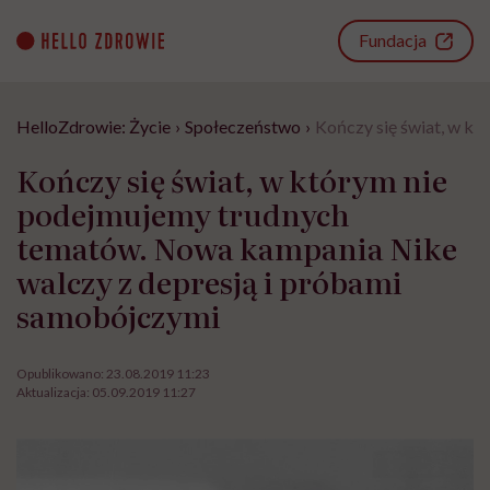
Go
to
Fundacja
content
HelloZdrowie: Życie
›
Społeczeństwo
›
Kończy się świat, w k
Kończy się świat, w którym nie
podejmujemy trudnych
tematów. Nowa kampania Nike
walczy z depresją i próbami
samobójczymi
Opublikowano:
23.08.2019 11:23
Aktualizacja:
05.09.2019 11:27