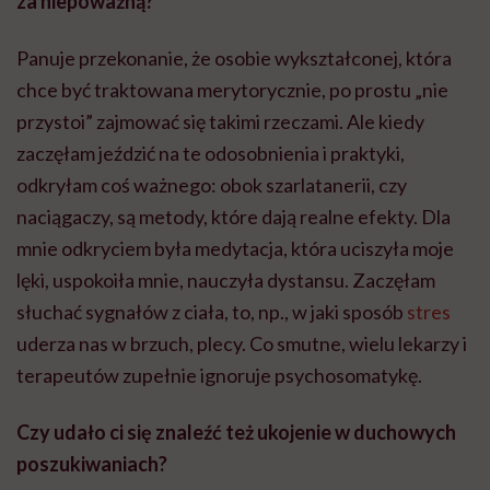
za niepoważną?
Panuje przekonanie, że osobie wykształconej, która
chce być traktowana merytorycznie, po prostu „nie
przystoi” zajmować się takimi rzeczami. Ale kiedy
zaczęłam jeździć na te odosobnienia i praktyki,
odkryłam coś ważnego: obok szarlatanerii, czy
naciągaczy, są metody, które dają realne efekty. Dla
mnie odkryciem była medytacja, która uciszyła moje
lęki, uspokoiła mnie, nauczyła dystansu. Zaczęłam
słuchać sygnałów z ciała, to, np., w jaki sposób
stres
uderza nas w brzuch, plecy. Co smutne, wielu lekarzy i
terapeutów zupełnie ignoruje psychosomatykę.
Czy udało ci się znaleźć też ukojenie w duchowych
poszukiwaniach?