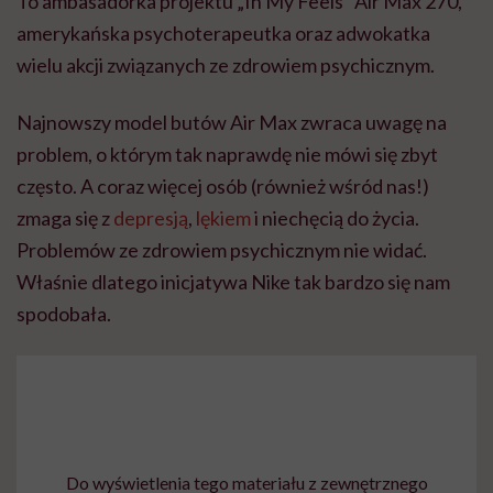
To ambasadorka projektu „In My Feels” Air Max 270,
amerykańska psychoterapeutka oraz adwokatka
wielu akcji związanych ze zdrowiem psychicznym.
Najnowszy model butów Air Max zwraca uwagę na
problem, o którym tak naprawdę nie mówi się zbyt
często. A coraz więcej osób (również wśród nas!)
zmaga się z
depresją
,
lękiem
i niechęcią do życia.
Problemów ze zdrowiem psychicznym nie widać.
Właśnie dlatego inicjatywa Nike tak bardzo się nam
spodobała.
Do wyświetlenia tego materiału z zewnętrznego