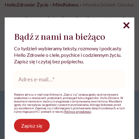
HelloZdrowie: Życie
›
Mindfulness
›
Monika Sobień-Górska: „T
Monika Sobień-Górska: „Trzeba
bardzo uważać, komu oddajemy
Bądź z nami na bieżąco
swoją wrażliwość, pieniądze i
zaufanie”
Co tydzień wybieramy teksty, rozmowy i podcasty
Hello Zdrowie o ciele, psychice i codziennym życiu.
Zapisz się i czytaj bez pośpiechu.
Monika Głuska-Durenkamp
Adres
Opublikowano:
30.07.2026 09:00
e-
Aktualizacja:
30.07.2026 10:52
mail
*
Podanie adresu e-mail oraz kliknięcie „Zapisz się” oznacza zgodę na otrzymywanie
wiadomości o nowościach, produktach, promocjach lub usługach dot. Hello Zdrowie. W
dowolnym momencie możesz zrezygnować z otrzymywania newslettera. Wycofanie
zgody nie ma wpływu na zgodność z prawem przetwarzania, którego dokonano przed
jej wycofaniem. Zapoznaj się z informacjami o przetwarzaniu danych osobowych, w tym
o przysługujących Ci prawach, w naszej
Polityce prywatności
.
Zapisz się