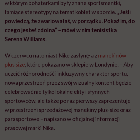
w którym bohaterkami były znane sportsmentki,
łamiące stereotypy na temat kobiet w sporcie.
„Jeśli
powiedzą, że zwariowałaś, w porządku. Pokaż im, do
czego jesteś zdolna” – mówi w nim tenisistka
Serena Williams.
W czerwcu natomiast Nike zasłynęła z
manekinów
plus size
, które pokazano w sklepie w Londynie. – Aby
uczcić różnorodność i inkluzywny charakter sportu,
nowa przestrzeń przez swój wizualny kontent będzie
celebrować nie tylko lokalne elity i słynnych
sportowców, ale także po raz pierwszy zaprezentuje
w przestrzeni sprzedażowej manekiny plus-size oraz
parasportowe – napisano w oficjalnej informacji
prasowej marki Nike.