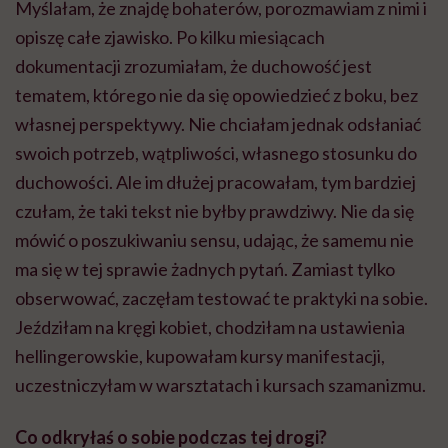
Myślałam, że znajdę bohaterów, porozmawiam z nimi i
opiszę całe zjawisko. Po kilku miesiącach
dokumentacji zrozumiałam, że duchowość jest
tematem, którego nie da się opowiedzieć z boku, bez
własnej perspektywy. Nie chciałam jednak odsłaniać
swoich potrzeb, wątpliwości, własnego stosunku do
duchowości. Ale im dłużej pracowałam, tym bardziej
czułam, że taki tekst nie byłby prawdziwy. Nie da się
mówić o poszukiwaniu sensu, udając, że samemu nie
ma się w tej sprawie żadnych pytań. Zamiast tylko
obserwować, zaczęłam testować te praktyki na sobie.
Jeździłam na kręgi kobiet, chodziłam na ustawienia
hellingerowskie, kupowałam kursy manifestacji,
uczestniczyłam w warsztatach i kursach szamanizmu.
Co odkryłaś o sobie podczas tej drogi?