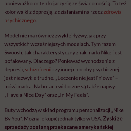
ponieważ kolor ten kojarzy się ze świadomością. To też
kolor walki z depresją, z działaniami na rzecz
zdrowia
psychicznego
.
Model nie ma również zwykłej łyżwy, jak przy
wszystkich wcześniejszych modelach. Tym razem
Swoosh, tak charakterystyczny znak marki Nike, jest
pofalowany. Dlaczego? Ponieważ wychodzenie z
depresji,
schizofrenii
czy innej choroby psychicznej
jest niezwykle trudne. „Leczenie nie jest liniowe” –
mówi marka. Na butach widoczne są także napisy:
„Have a Nice Day” oraz „In My Feels”.
Buty wchodzą w skład programu personalizacji „Nike
By You”. Można je kupić jednak tylko w USA.
Zyski ze
sprzedaży zostaną przekazane amerykańskiej