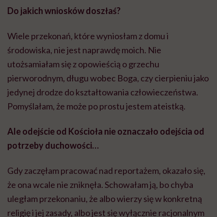
Do jakich wniosków doszłaś?
Wiele przekonań, które wyniosłam z domu i
środowiska, nie jest naprawdę moich. Nie
utożsamiałam się z opowieścią o grzechu
pierworodnym, długu wobec Boga, czy cierpieniu jako
jedynej drodze do kształtowania człowieczeństwa.
Pomyślałam, że może po prostu jestem ateistką.
Ale odejście od Kościoła nie oznaczało odejścia od
potrzeby duchowości…
Gdy zaczęłam pracować nad reportażem, okazało się,
że ona wcale nie zniknęła. Schowałam ją, bo chyba
uległam przekonaniu, że albo wierzy się w konkretną
religię i jej zasady, albo jest się wyłącznie racjonalnym