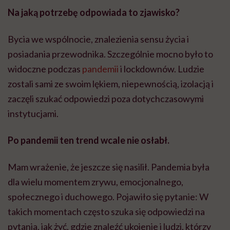
Na jaką potrzebę odpowiada to zjawisko?
Bycia we wspólnocie, znalezienia sensu życia i
posiadania przewodnika. Szczególnie mocno było to
widoczne podczas
pandemii
i lockdownów. Ludzie
zostali sami ze swoim lękiem, niepewnością, izolacją i
zaczęli szukać odpowiedzi poza dotychczasowymi
instytucjami.
Po pandemii ten trend wcale nie osłabł.
Mam wrażenie, że jeszcze się nasilił. Pandemia była
dla wielu momentem zrywu, emocjonalnego,
społecznego i duchowego. Pojawiło się pytanie: W
takich momentach często szuka się odpowiedzi na
pytania, jak żyć, gdzie znaleźć ukojenie i ludzi, którzy