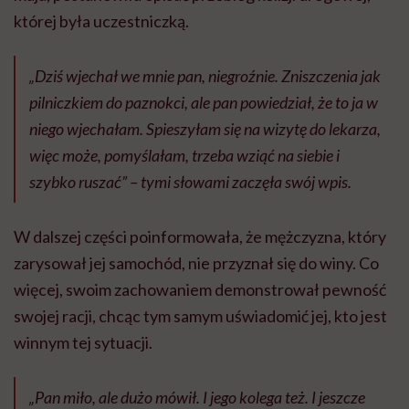
której była uczestniczką.
„Dziś wjechał we mnie pan, niegroźnie. Zniszczenia jak
pilniczkiem do paznokci, ale pan powiedział, że to ja w
niego wjechałam. Spieszyłam się na wizytę do lekarza,
więc może, pomyślałam, trzeba wziąć na siebie i
szybko ruszać” – tymi słowami zaczęła swój wpis.
W dalszej części poinformowała, że mężczyzna, który
zarysował jej samochód, nie przyznał się do winy. Co
więcej, swoim zachowaniem demonstrował pewność
swojej racji, chcąc tym samym uświadomić jej, kto jest
winnym tej sytuacji.
„Pan miło, ale dużo mówił. I jego kolega też. I jeszcze