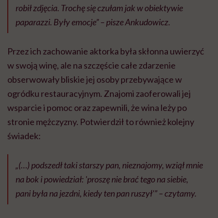
robił zdjęcia. Trochę się czułam jak w obiektywie
paparazzi. Były emocje” – pisze Ankudowicz.
Przez ich zachowanie aktorka była skłonna uwierzyć
w swoją winę, ale na szczęście całe zdarzenie
obserwowały bliskie jej osoby przebywające w
ogródku restauracyjnym. Znajomi zaoferowali jej
wsparcie i pomoc oraz zapewnili, że wina leży po
stronie mężczyzny. Potwierdził to również kolejny
świadek:
„(…) podszedł taki starszy pan, nieznajomy, wziął mnie
na bok i powiedział: 'proszę nie brać tego na siebie,
pani była na jezdni, kiedy ten pan ruszył'” – czytamy.