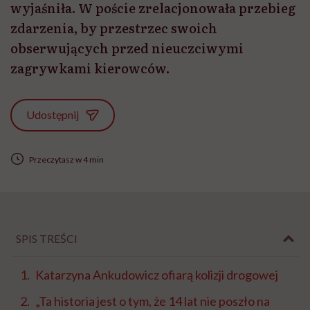
wyjaśniła. W poście zrelacjonowała przebieg
zdarzenia, by przestrzec swoich
obserwujących przed nieuczciwymi
zagrywkami kierowców.
Udostępnij
Przeczytasz w 4 min
SPIS TREŚCI
Katarzyna Ankudowicz ofiarą kolizji drogowej
„Ta historia jest o tym, że 14 lat nie poszło na