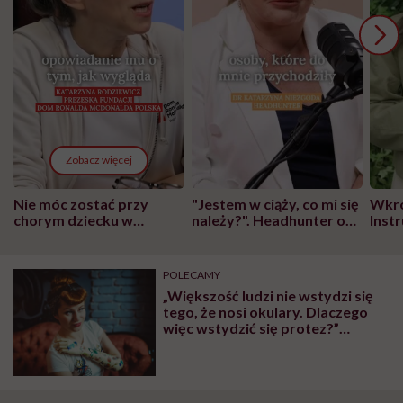
Zobacz więcej
Nie móc zostać przy
"Jestem w ciąży, co mi się
Wkró
chorym dziecku w
należy?". Headhunter o
Inst
szpitalu to tortura.
zmianie pokoleniowej u
atak
"Przeszkadzać w tym
kobiet w ciąży na rynku
wars
może chyba tylko
pracy
eksp
POLECAMY
głupota i brak
„Większość ludzi nie wstydzi się
wyobraźni"
tego, że nosi okulary. Dlaczego
więc wstydzić się protez?”
Aleksandra ukrywała protezę
ręki przez 25 lat, już tego nie robi