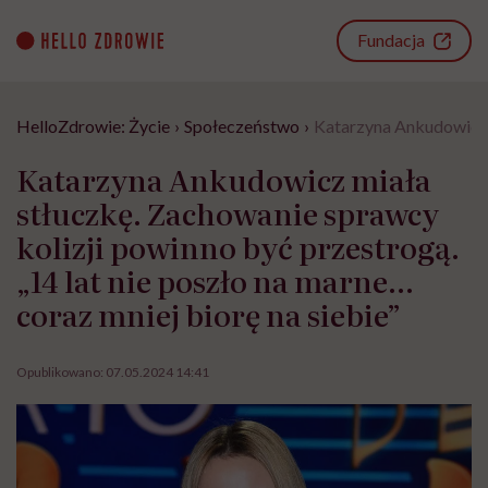
Go
to
Fundacja
content
HelloZdrowie: Życie
›
Społeczeństwo
›
Katarzyna Ankudowicz m
Katarzyna Ankudowicz miała
stłuczkę. Zachowanie sprawcy
kolizji powinno być przestrogą.
„14 lat nie poszło na marne…
coraz mniej biorę na siebie”
Opublikowano:
07.05.2024 14:41