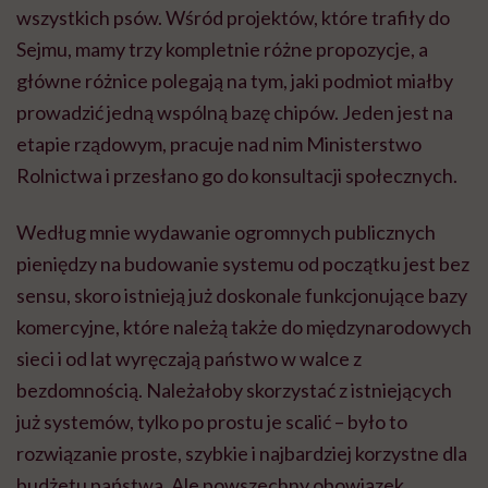
wszystkich psów. Wśród projektów, które trafiły do
Sejmu, mamy trzy kompletnie różne propozycje, a
główne różnice polegają na tym, jaki podmiot miałby
prowadzić jedną wspólną bazę chipów. Jeden jest na
etapie rządowym, pracuje nad nim Ministerstwo
Rolnictwa i przesłano go do konsultacji społecznych.
Według mnie wydawanie ogromnych publicznych
pieniędzy na budowanie systemu od początku jest bez
sensu, skoro istnieją już doskonale funkcjonujące bazy
komercyjne, które należą także do międzynarodowych
sieci i od lat wyręczają państwo w walce z
bezdomnością. Należałoby skorzystać z istniejących
już systemów, tylko po prostu je scalić – było to
rozwiązanie proste, szybkie i najbardziej korzystne dla
budżetu państwa. Ale powszechny obowiązek