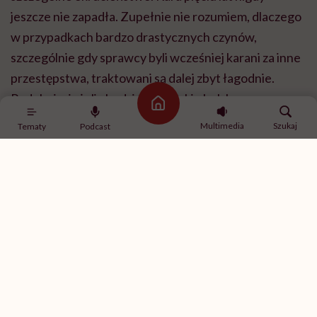
jeszcze nie zapadła. Zupełnie nie rozumiem, dlaczego
w przypadkach bardzo drastycznych czynów,
szczególnie gdy sprawcy byli wcześniej karani za inne
przestępstwa, traktowani są dalej zbyt łagodnie.
Podobnie, jeżeli chodzi o nawiązki obok kar –
Strona główna
sędziowie mogą zasądzić do 100 tysięcy złotych.
Multimedia
Szukaj
Tematy
Podcast
Jednak trzymają się dolnych granic.
Co jeszcze jest bardzo pilne w ochronie zwierząt?
Od kilkunastu już lat walczę o zakaz hodowli zwierząt
na futra. Dla mnie to wyjątkowo ważny temat, bo
Polska jest w czołówce europejskich krajów, w
których zabija się zwierzęta dla futer. Taki zakaz
zawiera jeden z projektów, który może być
najtrudniejszy do przeprowadzenia. To już kolejne,