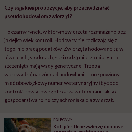
Czy są jakieś propozycje, aby przeciwdziałać
pseudohodowlom zwierząt?
To czarny rynek, w którym zwierzęta rozmnażane bez
jakiejkolwiek kontroli. Hodowcy nie rozliczają się z
tego, nie płacą podatków. Zwierzęta hodowane są w
piwnicach, stodołach, suki rodzą miot za miotem, a
szczenięta mają wady genetyczne. Trzeba
wprowadzić nadzór nad hodowlami, które powinny
mieć obowiązkowy numer weterynaryjny i być pod
kontrolą powiatowego lekarza weterynarii tak jak
gospodarstwa rolne czy schroniska dla zwierząt.
POLECAMY
Kot, pies i inne zwierzę domowe
spocznie w grobie wraz z