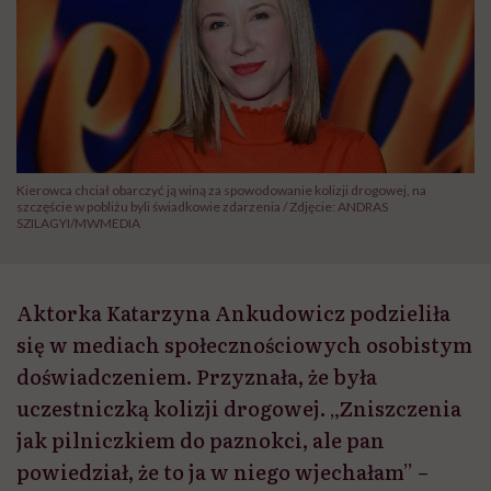
Kierowca chciał obarczyć ją winą za spowodowanie kolizji drogowej, na
szczęście w pobliżu byli świadkowie zdarzenia / Zdjęcie: ANDRAS
SZILAGYI/MWMEDIA
Aktorka Katarzyna Ankudowicz podzieliła
się w mediach społecznościowych osobistym
doświadczeniem. Przyznała, że była
uczestniczką kolizji drogowej. „Zniszczenia
jak pilniczkiem do paznokci, ale pan
powiedział, że to ja w niego wjechałam” –