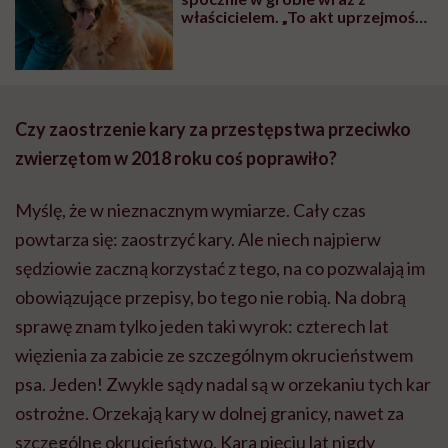
właścicielem. „To akt uprzejmości,
na który czekało wielu”
Czy zaostrzenie kary za przestępstwa przeciwko
zwierzętom w 2018 roku coś poprawiło?
Myślę, że w nieznacznym wymiarze. Cały czas
powtarza się: zaostrzyć kary. Ale niech najpierw
sędziowie zaczną korzystać z tego, na co pozwalają im
obowiązujące przepisy, bo tego nie robią. Na dobrą
sprawę znam tylko jeden taki wyrok: czterech lat
więzienia za zabicie ze szczególnym okrucieństwem
psa. Jeden! Zwykle sądy nadal są w orzekaniu tych kar
ostrożne. Orzekają kary w dolnej granicy, nawet za
szczególne okrucieństwo. Kara pięciu lat nigdy