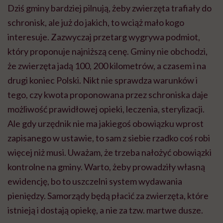
Dziś gminy bardziej pilnują, żeby zwierzęta trafiały do
schronisk, ale już do jakich, to wciąż mało kogo
interesuje. Zazwyczaj przetarg wygrywa podmiot,
który proponuje najniższą cenę. Gminy nie obchodzi,
że zwierzęta jadą 100, 200 kilometrów, a czasem i na
drugi koniec Polski. Nikt nie sprawdza warunków i
tego, czy kwota proponowana przez schroniska daje
możliwość prawidłowej opieki, leczenia, sterylizacji.
Ale gdy urzędnik nie ma jakiegoś obowiązku wprost
zapisanego w ustawie, to sam z siebie rzadko coś robi
więcej niż musi. Uważam, że trzeba nałożyć obowiązki
kontrolne na gminy. Warto, żeby prowadziły własną
ewidencję, bo to uszczelni system wydawania
pieniędzy. Samorządy będą płacić za zwierzęta, które
istnieją i dostają opiekę, a nie za tzw. martwe dusze.