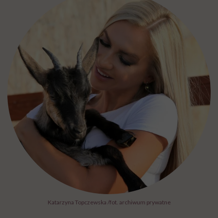
Katarzyna Topczewska /fot. archiwum prywatne