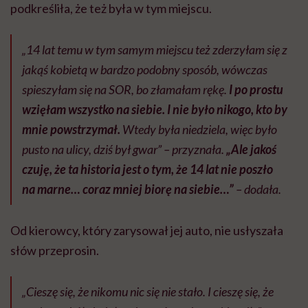
podkreśliła, że też była w tym miejscu.
„14 lat temu w tym samym miejscu też zderzyłam się z
jakąś kobietą w bardzo podobny sposób, wówczas
spieszyłam się na SOR, bo złamałam rękę.
I po prostu
wzięłam wszystko na siebie. I nie było nikogo, kto by
mnie powstrzymał.
Wtedy była niedziela, więc było
pusto na ulicy, dziś był gwar” – przyznała.
„Ale jakoś
czuję, że ta historia jest o tym, że 14 lat nie poszło
na marne… coraz mniej biorę na siebie…”
– dodała.
Od kierowcy, który zarysował jej auto, nie usłyszała
słów przeprosin.
„Cieszę się, że nikomu nic się nie stało. I cieszę się, że