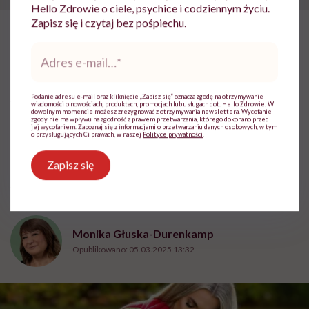
Hello Zdrowie o ciele, psychice i codziennym życiu.
Zapisz się i czytaj bez pośpiechu.
Adres
HelloZdrowie: Życie
›
Ekologia
›
„Znam tylko jeden wyrok 4 la
e-
mail
*
„Znam tylko jeden wyrok 4 lat
więzienia za zabicie psa ze
Podanie adresu e-mail oraz kliknięcie „Zapisz się” oznacza zgodę na otrzymywanie
wiadomości o nowościach, produktach, promocjach lub usługach dot. Hello Zdrowie. W
dowolnym momencie możesz zrezygnować z otrzymywania newslettera. Wycofanie
szczególnym okrucieństwem.
zgody nie ma wpływu na zgodność z prawem przetwarzania, którego dokonano przed
jej wycofaniem. Zapoznaj się z informacjami o przetwarzaniu danych osobowych, w tym
o przysługujących Ci prawach, w naszej
Polityce prywatności
.
Jeden!” – mówi Katarzyna
Topczewska, adwokatka
Zapisz się
walcząca o prawa zwierząt
Monika Głuska-Durenkamp
Opublikowano:
05.03.2025 13:32