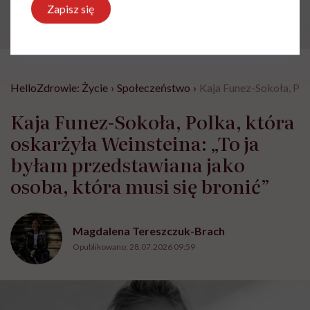
Zapisz się
HelloZdrowie: Życie
›
Społeczeństwo
›
Kaja Funez-Sokoła, Polk
Kaja Funez-Sokoła, Polka, która
oskarżyła Weinsteina: „To ja
byłam przedstawiana jako
osoba, która musi się bronić”
Magdalena Tereszczuk-Brach
Opublikowano:
28.07.2026 09:59