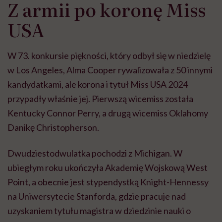
Z armii po koronę Miss
USA
W 73. konkursie piękności, który odbył się w niedzielę
w Los Angeles, Alma Cooper rywalizowała z 50 innymi
kandydatkami, ale korona i tytuł Miss USA 2024
przypadły właśnie jej. Pierwszą wicemiss została
Kentucky Connor Perry, a drugą wicemiss Oklahomy
Danikę Christopherson.
Dwudziestodwulatka pochodzi z Michigan. W
ubiegłym roku ukończyła Akademię Wojskową West
Point, a obecnie jest stypendystką Knight-Hennessy
na Uniwersytecie Stanforda, gdzie pracuje nad
uzyskaniem tytułu magistra w dziedzinie nauki o