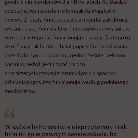
gwałcicieli i morderców dla FBI w latach 70. Bardzo
dużo z nią rozmawiałam o tym, jak działają takie
umysły. Zresztą Ann jest częścią mojej książki, którą
właśnie piszę. Ann miała w niej swój wkład właśnie w
kontekście tego, jak funkcjonują sprawcy. Dlatego to,
że mój mąż tak bardzo chciał poprzeć moje działania
przeciwko tym oprawcom, a jednocześnie rzekomo
sam nim nie był, jest czymś bardzo
charakterystycznym i zrozumiałym dla sposobu
działania kogoś, kto funkcjonuje według podobnego
mechanizmu.
W sądzie był właściwie nieprzytomny i tak
było mi go w pewnym sensie szkoda, bo