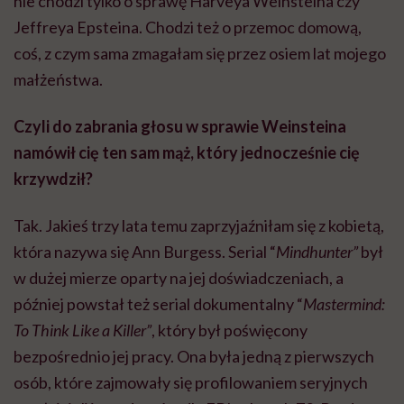
nie chodzi tylko o sprawę Harveya Weinsteina czy
Jeffreya Epsteina. Chodzi też o przemoc domową,
coś, z czym sama zmagałam się przez osiem lat mojego
małżeństwa.
Czyli do zabrania głosu w sprawie Weinsteina
namówił cię ten sam mąż, który jednocześnie cię
krzywdził?
Tak. Jakieś trzy lata temu zaprzyjaźniłam się z kobietą,
która nazywa się Ann Burgess. Serial “
Mindhunter”
był
w dużej mierze oparty na jej doświadczeniach, a
później powstał też serial dokumentalny “
Mastermind:
To Think Like a Killer”
, który był poświęcony
bezpośrednio jej pracy. Ona była jedną z pierwszych
osób, które zajmowały się profilowaniem seryjnych