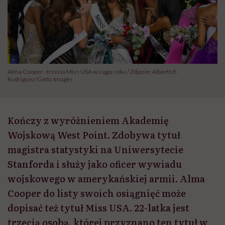
Alma Cooper - trzecia Miss USA w ciągu roku / Zdjęcie: Alberto E.
Rodriguez/Getty Images
Kończy z wyróżnieniem Akademię
Wojskową West Point. Zdobywa tytuł
magistra statystyki na Uniwersytecie
Stanforda i służy jako oficer wywiadu
wojskowego w amerykańskiej armii. Alma
Cooper do listy swoich osiągnięć może
dopisać też tytuł Miss USA. 22-latka jest
trzecią osobą, której przyznano ten tytuł w