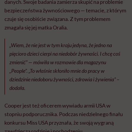
danych. Swoje badania zamierza skupić na problemie
bezpieczeństwa żywnościowego — temacie, z którym
czuje się osobiście związana. Z tym problemem
zmagała się jej matka Oralia.
„Wiem, że nie jest w tym kraju jedyna, że ​​jedno na
pięcioro dzieci cierpi na niedobór żywności. I chcę coś
zmienić” — mówiła w rozmowie dla magazynu
„People”. „To właśnie skłoniło mnie do pracy w
dziedzinie niedoboru żywności, zdrowia i żywienia” –
dodała.
Cooper jest też oficerem wywiadu armii USA w
stopniu podporucznika. Podczas niedzielnego finału
konkursu Miss USA przyznała, że swoją wygraną
zawdzięcza rodzinie i pochodzeniu.