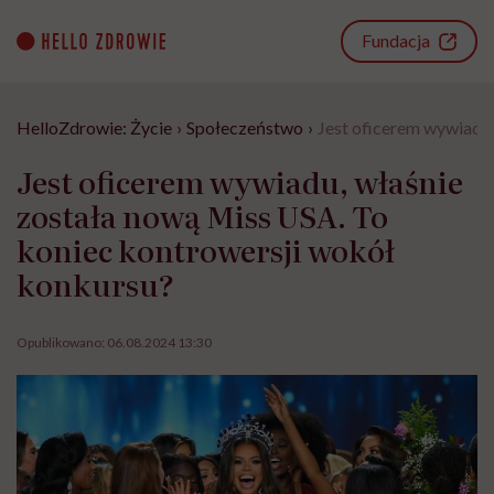
Go
to
Fundacja
content
HelloZdrowie: Życie
›
Społeczeństwo
›
Jest oficerem wywiadu,
Jest oficerem wywiadu, właśnie
została nową Miss USA. To
koniec kontrowersji wokół
konkursu?
Opublikowano:
06.08.2024 13:30