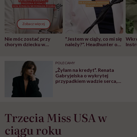
Zobacz więcej
Nie móc zostać przy
"Jestem w ciąży, co mi się
Wkró
chorym dziecku w
należy?". Headhunter o
Inst
szpitalu to tortura.
zmianie pokoleniowej u
atak
"Przeszkadzać w tym
kobiet w ciąży na rynku
wars
może chyba tylko
pracy
eksp
POLECAMY
głupota i brak
„Żyłam na kredyt”. Renata
wyobraźni"
Gabryjelska o wykrytej
przypadkiem wadzie serca,
zabiegu ablacji i nowym początku
Trzecia Miss USA w
ciągu roku