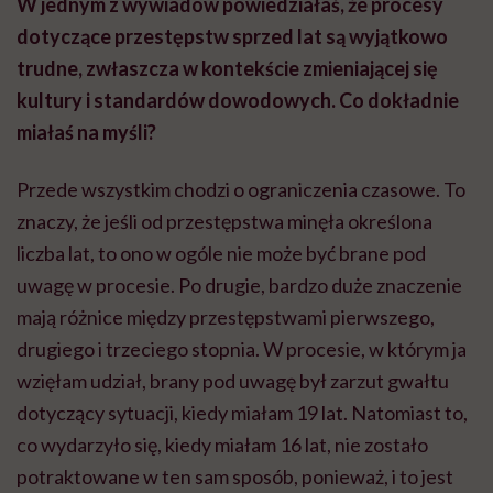
W jednym z wywiadów powiedziałaś, że procesy
dotyczące przestępstw sprzed lat są wyjątkowo
trudne, zwłaszcza w kontekście zmieniającej się
kultury i standardów dowodowych. Co dokładnie
miałaś na myśli?
Przede wszystkim chodzi o ograniczenia czasowe. To
znaczy, że jeśli od przestępstwa minęła określona
liczba lat, to ono w ogóle nie może być brane pod
uwagę w procesie. Po drugie, bardzo duże znaczenie
mają różnice między przestępstwami pierwszego,
drugiego i trzeciego stopnia. W procesie, w którym ja
wzięłam udział, brany pod uwagę był zarzut gwałtu
dotyczący sytuacji, kiedy miałam 19 lat. Natomiast to,
co wydarzyło się, kiedy miałam 16 lat, nie zostało
potraktowane w ten sam sposób, ponieważ, i to jest