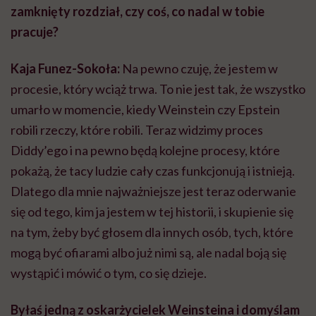
zamknięty rozdział, czy coś, co nadal w tobie
pracuje?
Kaja Funez-Sokoła:
Na pewno czuję, że jestem w
procesie, który wciąż trwa. To nie jest tak, że wszystko
umarło w momencie, kiedy Weinstein czy Epstein
robili rzeczy, które robili. Teraz widzimy proces
Diddy’ego i na pewno będą kolejne procesy, które
pokażą, że tacy ludzie cały czas funkcjonują i istnieją.
Dlatego dla mnie najważniejsze jest teraz oderwanie
się od tego, kim ja jestem w tej historii, i skupienie się
na tym, żeby być głosem dla innych osób, tych, które
mogą być ofiarami albo już nimi są, ale nadal boją się
wystąpić i mówić o tym, co się dzieje.
Byłaś jedną z oskarżycielek Weinsteina i domyślam