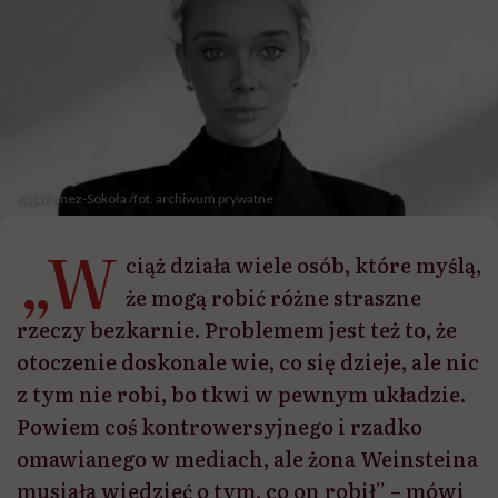
Kaja Funez-Sokoła /fot. archiwum prywatne
„W
ciąż działa wiele osób, które myślą,
że mogą robić różne straszne
rzeczy bezkarnie. Problemem jest też to, że
otoczenie doskonale wie, co się dzieje, ale nic
z tym nie robi, bo tkwi w pewnym układzie.
Powiem coś kontrowersyjnego i rzadko
omawianego w mediach, ale żona Weinsteina
musiała wiedzieć o tym, co on robił” – mówi