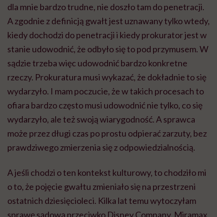
dla mnie bardzo trudne, nie doszło tam do penetracji.
A zgodnie z definicją gwałt jest uznawany tylko wtedy,
kiedy dochodzi do penetracji i kiedy prokurator jest w
stanie udowodnić, że odbyło się to pod przymusem. W
sądzie trzeba więc udowodnić bardzo konkretne
rzeczy. Prokuratura musi wykazać, że dokładnie to się
wydarzyło. I mam poczucie, że w takich procesach to
ofiara bardzo często musi udowodnić nie tylko, co się
wydarzyło, ale też swoją wiarygodność. A sprawca
może przez długi czas po prostu odpierać zarzuty, bez
prawdziwego zmierzenia się z odpowiedzialnością.
A jeśli chodzi o ten kontekst kulturowy, to chodziło mi
o to, że pojęcie gwałtu zmieniało się na przestrzeni
ostatnich dziesięcioleci. Kilka lat temu wytoczyłam
sprawę sądową przeciwko Disney Company, Miramax