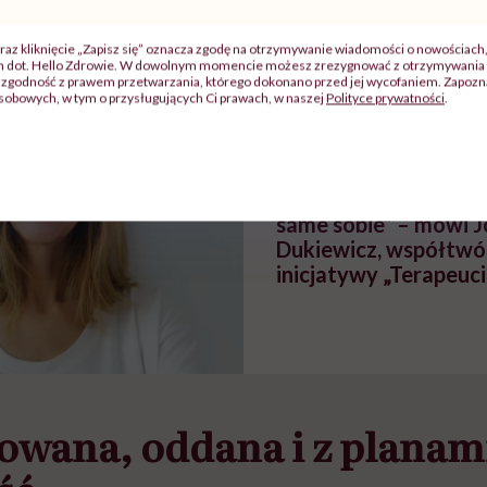
szpitalu
należy?". Headhunter o
Instrukcja". Tym 
szkadzać
zmianie pokoleniowej u
atakach paniki. Z
tylko
kobiet w ciąży na rynku
warsztat pacjen
raz kliknięcie „Zapisz się” oznacza zgodę na otrzymywanie wiadomości o nowościach
ch dot. Hello Zdrowie. W dowolnym momencie możesz zrezygnować z otrzymywania 
braźni"
pracy
ekspercki
zgodność z prawem przetwarzania, którego dokonano przed jej wycofaniem. Zapoznaj
sobowych, w tym o przysługujących Ci prawach, w naszej
Polityce prywatności
.
POLECAMY
„Osobom LGBT+ potrz
poczucie, że nie są p
same sobie” – mówi 
Dukiewicz, współtwó
inicjatywy „Terapeuc
wana, oddana i z planam