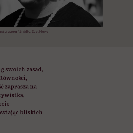
ności queer \źródło: East News
ug swoich zasad,
 Równości,
ść zaprasza na
ktywistka,
ecie
wiając bliskich