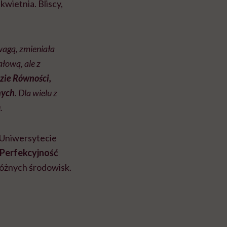
kwietnia. Bliscy,
dwagą, zmieniała
łową, ale z
dzie Równości,
nych
. Dla wielu z
.
 Uniwersytecie
 Perfekcyjność
 różnych środowisk.