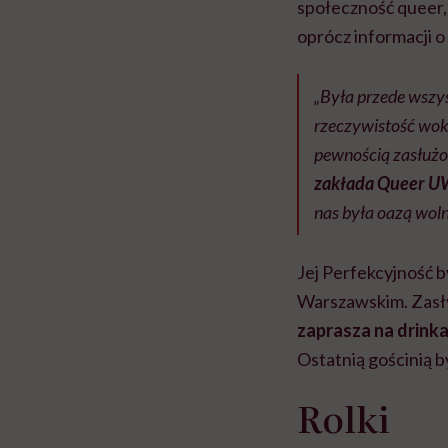
społeczność queer, 
oprócz informacji o
„Była przede wszys
rzeczywistość wokó
pewnością zasłuż
zakłada Queer UW 
nas była oazą wolno
Jej Perfekcyjność 
Warszawskim. Zasł
zaprasza na drinka
Ostatnią gościnią 
Rolki