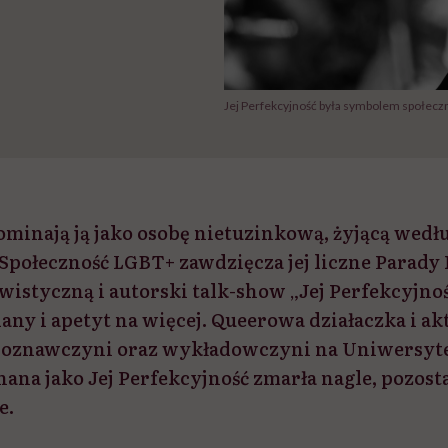
Jej Perfekcyjność była symbolem społecz
ominają ją jako osobę nietuzinkową, żyjącą wedł
Społeczność LGBT+ zawdzięcza jej liczne Parady
wistyczną i autorski talk-show „Jej Perfekcyjno
lany i apetyt na więcej. Queerowa działaczka i a
dioznawczyni oraz wykładowczyni na Uniwersyt
na jako Jej Perfekcyjność zmarła nagle, pozosta
e.