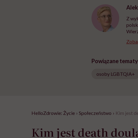
Alek
Z wyk
polsk
Wierz
Zobac
Powiązane tematy
osoby LGBTQIA+
HelloZdrowie: Życie
›
Społeczeństwo
›
Kim jest d
Kim jest death dou