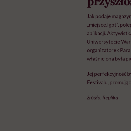
przyszł
Jak podaje magazyn
„miejsce.lgbt”, po
aplikacji. Aktywist
Uniwersytecie War
organizatorek Para
właśnie ona była p
Jej perfekcyjność 
Festivalu, promują
źródło: Replika