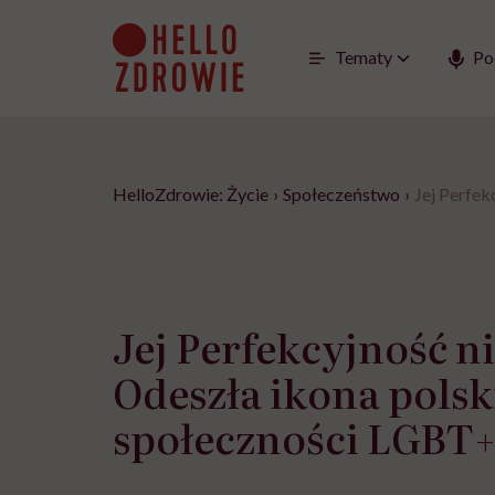
Go
to
content
Tematy
Po
HelloZdrowie: Życie
›
Społeczeństwo
›
Jej Perfek
Jej Perfekcyjność ni
Odeszła ikona polsk
społeczności LGBT