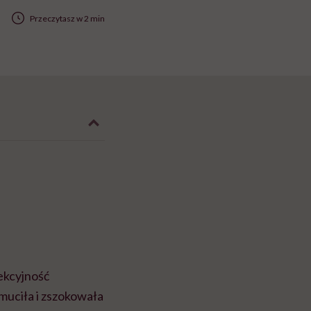
Przeczytasz w 2 min
fekcyjność
muciła i zszokowała