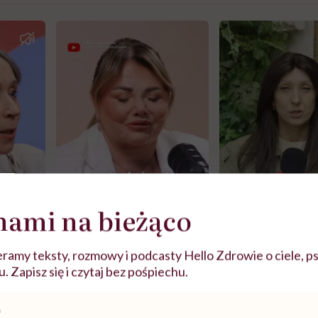
nami na bieżąco
ramy teksty, rozmowy i podcasty Hello Zdrowie o ciele, ps
j
 Zapisz się i czytaj bez pośpiechu.
zy
"Jestem w ciąży, co mi się
Wkrótce nowa "