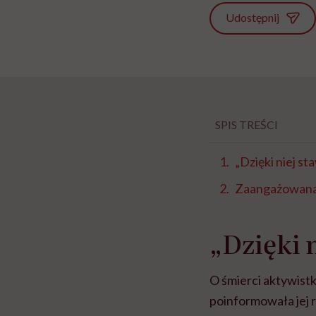
Udostępnij
SPIS TREŚCI
„Dzięki niej st
Zaangażowana, 
„Dzięki 
O śmierci aktywistk
poinformowała jej 