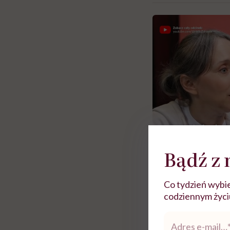
Bądź z 
Co tydzień wybie
Zobacz więce
codziennym życiu.
Adres
 i miał
Najlepsza dieta wydaje się
Nie móc zostać pr
e-