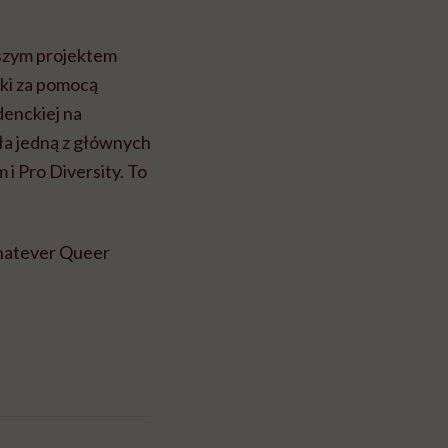
wszym projektem
ski za pomocą
denckiej na
a jedną z głównych
i Pro Diversity. To
Whatever Queer