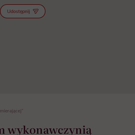
Udostępnij
mierającej”
tem wykonawczynią