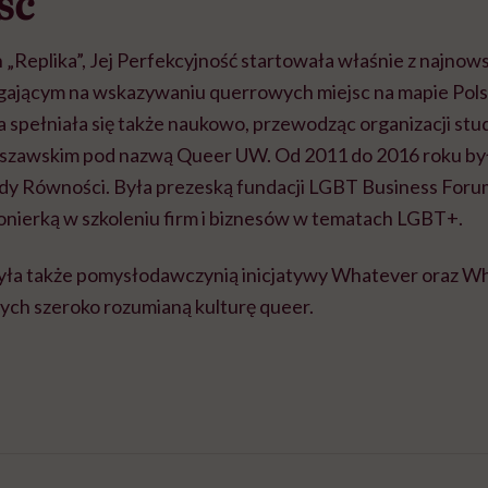
ość
 „Replika”, Jej Perfekcyjność startowała właśnie z najno
legającym na wskazywaniu querrowych miejsc na mapie Pol
ka spełniała się także naukowo, przewodząc organizacji stu
szawskim pod nazwą Queer UW. Od 2011 do 2016 roku był
dy Równości. Była prezeską fundacji LGBT Business Forum 
ionierką w szkoleniu firm i biznesów w tematach LGBT+.
była także pomysłodawczynią inicjatywy Whatever oraz 
cych szeroko rozumianą kulturę queer.