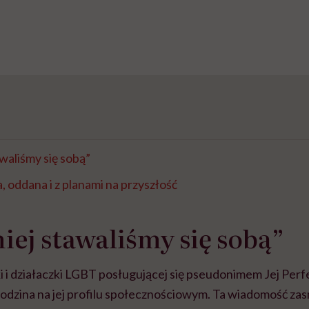
awaliśmy się sobą”
oddana i z planami na przyszłość
niej stawaliśmy się sobą”
i i działaczki LGBT posługującej się pseudonimem Jej Per
rodzina na jej profilu społecznościowym. Ta wiadomość zas