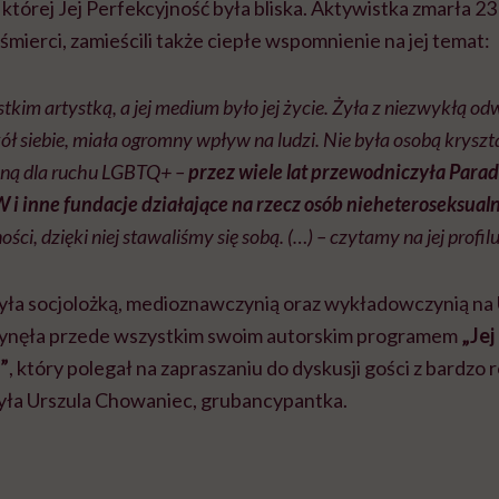
której Jej Perfekcyjność była bliska. Aktywistka zmarła 23 
 śmierci, zamieścili także ciepłe wspomnienie na jej temat:
tkim artystką, a jej medium było jej życie. Żyła z niezwykłą o
ł siebie, miała ogromny wpływ na ludzi. Nie była osobą kryszta
oną dla ruchu LGBTQ+ –
przez wiele lat przewodniczyła Para
i inne fundacje działające na rzecz osób nieheteroseksual
ści, dzięki niej stawaliśmy się sobą. (…) – czytamy na jej profilu
była socjolożką, medioznawczynią oraz wykładowczynią na
ynęła przede wszystkim swoim autorskim programem
„Jej
”
, który polegał na zapraszaniu do dyskusji gości z bardzo
była Urszula Chowaniec, grubancypantka.