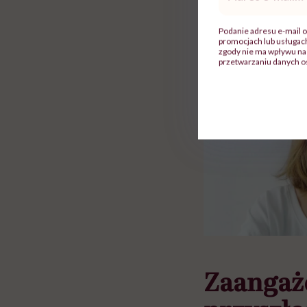
 lekko
banalna, a może
chorym dziecku w 
mail
*
ie”
zapobiegać nowotworom
to tortura. "Prze
w tym może chyba 
Podanie adresu e-mail o
promocjach lub usługa
głupota i brak wyo
zgody nie ma wpływu na 
przetwarzaniu danych o
Zaangażo