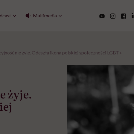
Multimedia
dcast
cyjność nie żyje. Odeszła ikona polskiej społeczności LGBT+
e żyje.
iej
+