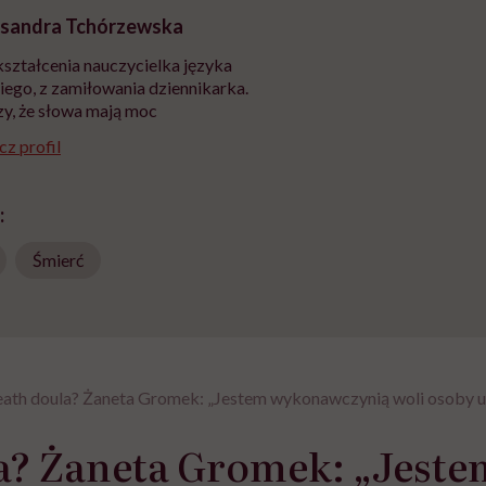
sandra Tchórzewska
ształcenia nauczycielka języka
iego, z zamiłowania dziennikarka.
y, że słowa mają moc
z profil
:
Śmierć
eath doula? Żaneta Gromek: „Jestem wykonawczynią woli osoby u
la? Żaneta Gromek: „Jes