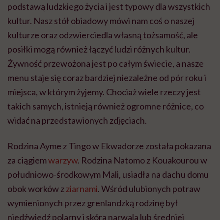
podstawą ludzkiego życia i jest typowy dla wszystkich
kultur. Nasz stół obiadowy mówi nam coś o naszej
kulturze oraz odzwierciedla własną tożsamość, ale
posiłki mogą również łączyć ludzi różnych kultur.
Żywność przewożona jest po całym świecie, a nasze
menu staje się coraz bardziej niezależne od pór roku i
miejsca, w którym żyjemy. Chociaż wiele rzeczy jest
takich samych, istnieją również ogromne różnice, co
widać na przedstawionych zdjęciach.
Rodzina Ayme z Tingo w Ekwadorze została pokazana
za ciągiem
warzyw
. Rodzina Natomo z Kouakourou w
południowo-środkowym Mali, usiadła na dachu domu
obok worków z
ziarnami
. Wśród ulubionych potraw
wymienionych przez grenlandzką rodzinę był
niedźwiedź polarny i skóra narwala lub średniej