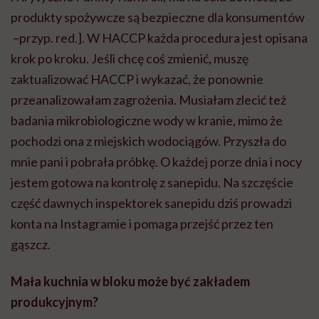
produkty spożywcze są bezpieczne dla konsumentów
–przyp. red.]. W HACCP każda procedura jest opisana
krok po kroku. Jeśli chcę coś zmienić, muszę
zaktualizować HACCP i wykazać, że ponownie
przeanalizowałam zagrożenia. Musiałam zlecić też
badania mikrobiologiczne wody w kranie, mimo że
pochodzi ona z miejskich wodociągów. Przyszła do
mnie pani i pobrała próbkę. O każdej porze dnia i nocy
jestem gotowa na kontrolę z sanepidu. Na szczęście
część dawnych inspektorek sanepidu dziś prowadzi
konta na Instagramie i pomaga przejść przez ten
gąszcz.
Mała kuchnia w bloku może być zakładem
produkcyjnym?