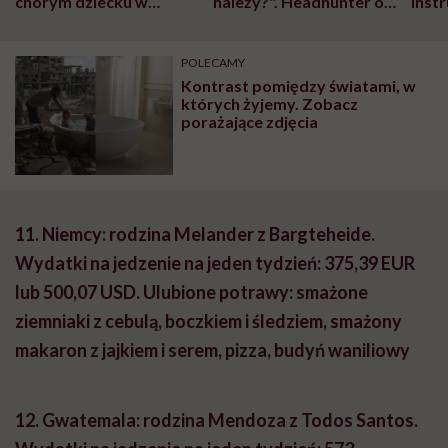
chorym dziecku w
należy?". Headhunter o
Inst
szpitalu to tortura.
zmianie pokoleniowej u
atak
"Przeszkadzać w tym
kobiet w ciąży na rynku
wars
może chyba tylko
pracy
eksp
POLECAMY
głupota i brak
Kontrast pomiędzy światami, w
wyobraźni"
których żyjemy. Zobacz
porażające zdjęcia
11.
Niemcy: rodzina Melander z Bargteheide.
Wydatki na jedzenie na jeden tydzień: 375,39 EUR
lub 500,07 USD.
Ulubione potrawy: smażone
ziemniaki z cebulą, boczkiem i śledziem, smażony
makaron z jajkiem i serem, pizza, budyń waniliowy
12.
Gwatemala: rodzina Mendoza z Todos Santos.