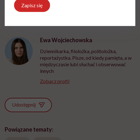
Zapisz się
Ewa Wojciechowska
Dziennikarka, filolożka, politolożka,
reportażystka. Pisze, od kiedy pamięta, a w
międzyczasie lubi słuchać i obserwować
innych
Zobacz profil
Udostępnij
Powiązane tematy: