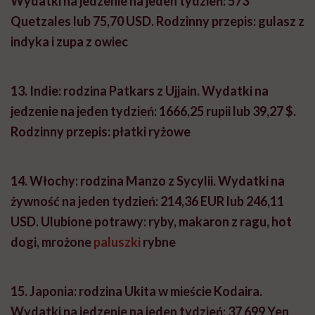
Wydatki na jedzenie na jeden tydzień: 573
Quetzales lub 75,70 USD.
Rodzinny przepis: gulasz z
indyka i zupa z owiec
13.
Indie: rodzina Patkars z Ujjain.
Wydatki na
jedzenie na jeden tydzień: 1666,25 rupii lub 39,27 $.
Rodzinny przepis: płatki ryżowe
14.
Włochy: rodzina Manzo z Sycylii.
Wydatki na
żywność na jeden tydzień: 214,36 EUR lub 246,11
USD.
Ulubione potrawy: ryby, makaron z ragu, hot
dogi, mrożone
paluszki
rybne
15.
Japonia: rodzina Ukita w mieście Kodaira.
Wydatki na jedzenie na jeden tydzień: 37 699 Yen