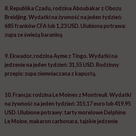
8. Republika Czadu, r
odzina Aboubakar z Obozu
Breidjing.
Wydatki na żywność na jeden tydzień:
685 franków CFA lub 1,23 USD.
Ulubiona potrawa:
zupa ze świeżą baraniną
9.
Ekwador, rodzina Ayme z Tingo.
Wydatki na
jedzenie na jeden tydzień: 31,55 USD.
Rodzinny
przepis: zupa ziemniaczana z kapustą.
10.
Francja: rodzina Le Moines z Montreuil.
Wydatki
na żywność na jeden tydzień: 315,17 euro lub 419,95
USD.
Ulubione potrawy: tarty morelowe Delphine
Le Moine, makaron carbonara, tajskie jedzenie