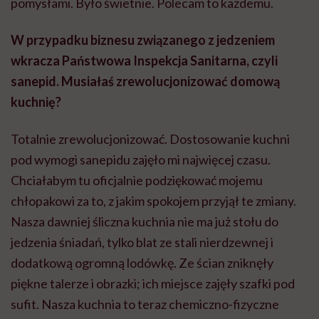
pomysłami. Było świetnie. Polecam to każdemu.
W przypadku biznesu związanego z jedzeniem
wkracza Państwowa Inspekcja Sanitarna, czyli
sanepid. Musiałaś zrewolucjonizować domową
kuchnię?
Totalnie zrewolucjonizować. Dostosowanie kuchni
pod wymogi sanepidu zajęło mi najwięcej czasu.
Chciałabym tu oficjalnie podziękować mojemu
chłopakowi za to, z jakim spokojem przyjął te zmiany.
Nasza dawniej śliczna kuchnia nie ma już stołu do
jedzenia śniadań, tylko blat ze stali nierdzewnej i
dodatkową ogromną lodówkę. Ze ścian zniknęły
piękne talerze i obrazki; ich miejsce zajęły szafki pod
sufit. Nasza kuchnia to teraz chemiczno-fizyczne