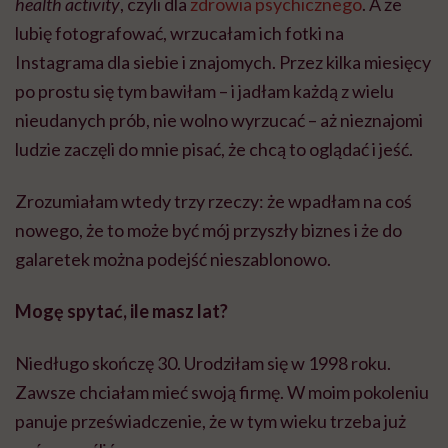
health activity
, czyli dla
zdrowia psychicznego
. A że
lubię fotografować, wrzucałam ich fotki na
Instagrama dla siebie i znajomych. Przez kilka miesięcy
po prostu się tym bawiłam – i jadłam każdą z wielu
nieudanych prób, nie wolno wyrzucać – aż nieznajomi
ludzie zaczęli do mnie pisać, że chcą to oglądać i jeść.
Zrozumiałam wtedy trzy rzeczy: że wpadłam na coś
nowego, że to może być mój przyszły biznes i że do
galaretek można podejść nieszablonowo.
Mogę spytać, ile masz lat?
Niedługo skończę 30. Urodziłam się w 1998 roku.
Zawsze chciałam mieć swoją firmę. W moim pokoleniu
panuje przeświadczenie, że w tym wieku trzeba już