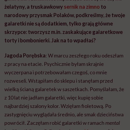
żelatyny, a truskawkowy
sernik na zimno
to
narodowy przysmak Polaków, podkreślmy, że twoje
galaretki nie są dodatkiem, tylko grają główne
skrzypce: tworzysz m.in. zaskakujące galaretkowe
torty i bombonierki. Jak na to wpadłaś?
Jagoda Porębska
: W marcu zeszłego roku odeszłam
z pracy na etacie. Psychicznie byłam skrajnie
wyczerpana i potrzebowałam czegoś, co mnie
rozweseli. Wstąpiłam do sklepu i stanęłam przed
wielką ścianą galaretek w saszetkach. Pomyślałam, że
z 10 lat nie jadłam galaretki, więc kupię sobie
najbardziej szalony kolor. Wzięłam fioletową. Po
zastygnięciu wyglądała średnio, ale smak dzieciństwa
powrócił. Zaczęłam robić galaretki w ramach
mental