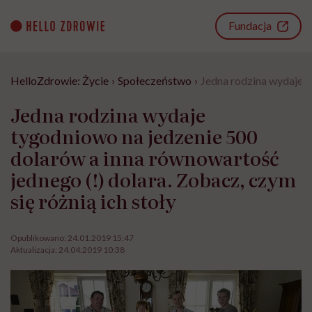
Go
to
Fundacja
content
HelloZdrowie: Życie
›
Społeczeństwo
›
Jedna rodzina wydaje t
Jedna rodzina wydaje
tygodniowo na jedzenie 500
dolarów a inna równowartość
jednego (!) dolara. Zobacz, czym
się różnią ich stoły
Opublikowano:
24.01.2019 15:47
Aktualizacja:
24.04.2019 10:38