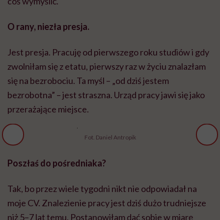
coś wymyślić.
O rany, niezła presja.
Jest presja. Pracuję od pierwszego roku studiów i gdy
zwolniłam się z etatu, pierwszy raz w życiu znalazłam
się na bezrobociu. Ta myśl – „od dziś jestem
bezrobotna” – jest straszna. Urząd pracy jawi się jako
przerażające miejsce.
Fot. Daniel Antropik
Poszłaś do pośredniaka?
Tak, bo przez wiele tygodni nikt nie odpowiadał na
moje CV. Znalezienie pracy jest dziś dużo trudniejsze
niż 5–7 lat temu. Postanowiłam dać sobie w miarę