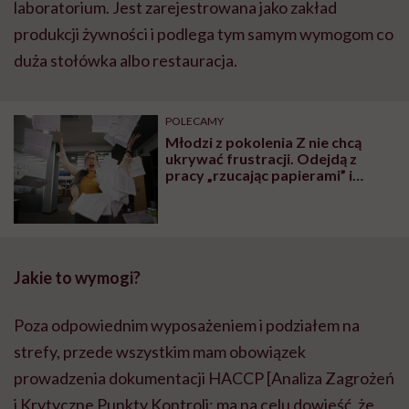
laboratorium. Jest zarejestrowana jako zakład
produkcji żywności i podlega tym samym wymogom co
duża stołówka albo restauracja.
POLECAMY
Młodzi z pokolenia Z nie chcą
ukrywać frustracji. Odejdą z
pracy „rzucając papierami” i
gorzkimi słowami
Jakie to wymogi?
Poza odpowiednim wyposażeniem i podziałem na
strefy, przede wszystkim mam obowiązek
prowadzenia dokumentacji HACCP [Analiza Zagrożeń
i Krytyczne Punkty Kontroli; ma na celu dowieść, że