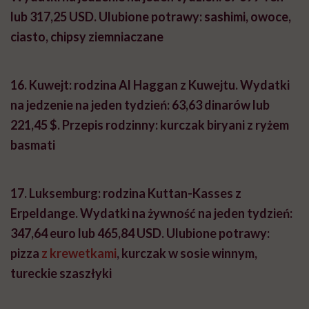
lub 317,25 USD.
Ulubione potrawy: sashimi, owoce,
ciasto, chipsy ziemniaczane
16.
Kuwejt: rodzina Al Haggan z Kuwejtu.
Wydatki
na jedzenie na jeden tydzień: 63,63 dinarów lub
221,45 $. Przepis rodzinny: kurczak biryani z ryżem
basmati
17.
Luksemburg: rodzina Kuttan-Kasses z
Erpeldange.
Wydatki na żywność na jeden tydzień:
347,64 euro lub 465,84 USD.
Ulubione potrawy:
pizza
z krewetkami
, kurczak w sosie winnym,
tureckie szaszłyki