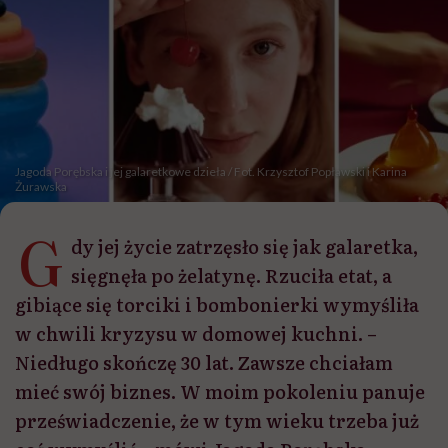
Jagoda Porębska i jej galaretkowe dzieła / Fot. Krzysztof Popławski i Karina
Żurawska
G
dy jej życie zatrzęsło się jak galaretka,
sięgnęła po żelatynę. Rzuciła etat, a
gibiące się torciki i bombonierki wymyśliła
w chwili kryzysu w domowej kuchni. –
Niedługo skończę 30 lat. Zawsze chciałam
mieć swój biznes. W moim pokoleniu panuje
przeświadczenie, że w tym wieku trzeba już