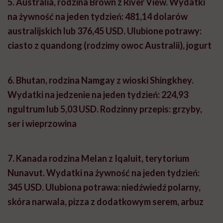
5
. Australia, rodzina Brown z River View.
Wydatki
na żywność na jeden tydzień: 481,14 dolarów
australijskich lub 376,45 USD. Ulubione potrawy:
ciasto z quandong (rodzimy owoc Australii), jogurt
6.
Bhutan, rodzina Namgay z wioski Shingkhey.
Wydatki na jedzenie na jeden tydzień: 224,93
ngultrum lub 5,03 USD.
Rodzinny przepis: grzyby,
ser i wieprzowina
7.
Kanada rodzina Melan z Iqaluit, terytorium
Nunavut.
Wydatki na żywność na jeden tydzień:
345 USD. Ulubiona potrawa: niedźwiedź polarny,
skóra narwala, pizza z dodatkowym serem, arbuz