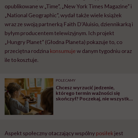
opublikowane w „Time”, „New York Times Magazine” i
„National Geographic”, wydał także wiele książek
wraz ze swoją partnerką Faith D’Aluisio, dziennikarką i
byłym producentem telewizyjnym. Ich projekt
„Hungry Planet” (Głodna Planeta) pokazuje to, co
przeciętna rodzina
konsumuje
w danym tygodniu oraz
ile to kosztuje.
POLECAMY
Chcesz wyrzucić jedzenie,
którego termin ważności się
skończył? Poczekaj, nie wszystko
się tak szybko psuje
Aspekt społeczny otaczający wspólny
posiłek
jest