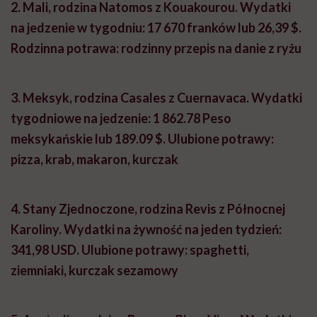
2.
Mali, rodzina Natomos z Kouakourou.
Wydatki
na jedzenie w tygodniu: 17 670 franków lub 26,39 $.
Rodzinna potrawa: rodzinny przepis na danie z ryżu
3.
Meksyk, rodzina Casales z Cuernavaca
.
Wydatki
tygodniowe na jedzenie: 1 862.78 Peso
meksykańskie lub 189.09 $.
Ulubione potrawy:
pizza, krab, makaron, kurczak
4.
Stany Zjednoczone, rodzina Revis z Północnej
Karoliny.
Wydatki na żywność na jeden tydzień:
341,98 USD.
Ulubione potrawy: spaghetti,
ziemniaki, kurczak sezamowy