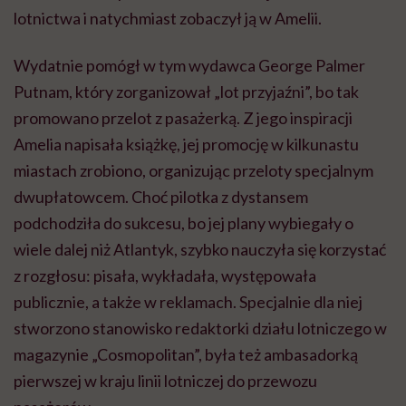
lotnictwa i natychmiast zobaczył ją w Amelii.
Wydatnie pomógł w tym wydawca George Palmer
Putnam, który zorganizował „lot przyjaźni”, bo tak
promowano przelot z pasażerką. Z jego inspiracji
Amelia napisała książkę, jej promocję w kilkunastu
miastach zrobiono, organizując przeloty specjalnym
dwupłatowcem. Choć pilotka z dystansem
podchodziła do sukcesu, bo jej plany wybiegały o
wiele dalej niż Atlantyk, szybko nauczyła się korzystać
z rozgłosu: pisała, wykładała, występowała
publicznie, a także w reklamach. Specjalnie dla niej
stworzono stanowisko redaktorki działu lotniczego w
magazynie „Cosmopolitan”, była też ambasadorką
pierwszej w kraju linii lotniczej do przewozu