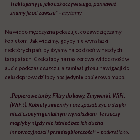
Traktujemy je jako coś oczywistego, ponieważ
znamy je od zawsze
” – czytamy.
Na wideo mężczyzna pokazuje, co zawdzięczamy
kobietom. Jak widzimy, gdyby nie wynalazki
niektórych pań, bylibyśmy na co dzień w niezłych
tarapatach. Czekałaby na nas zerowa widoczność w
aucie podczas deszczu, a zamiast głosu nawigacji do
celu doprowadziłaby nas jedynie papierowa mapa.
„
Papierowe torby. Filtry do kawy. Zmywarki. WiFi.
(WiFi!). Kobiety zmieniły nasz sposób życia dzięki
niezliczonym genialnym wynalazkom. Te rzeczy
mogłyby nigdy nie istnieć bez ich ducha
innowacyjności i przedsiębiorczości
” – podkreślono.