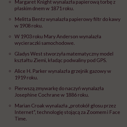
Margaret Knight wynalazła papierową torbę z
płaskim dnem w 1871 roku.
Melitta Bentz wynalazła papierowy filtr do kawy
w 1908 roku.
W 1903 roku Mary Anderson wynalazła
wycieraczki samochodowe.
Gladys West stworzyła matematyczny model
kształtu Ziemi, kładąc podwaliny pod GPS.
Alice H. Parker wynalazła grzejnik gazowy w
1919 roku.
Pierwszą zmywarkę do naczyń wynalazła
Josephine Cochrane w 1886 roku.
Marian Croak wynalazła „protokół głosu przez
Internet”, technologię stojącą za Zoomem i Face
Time.