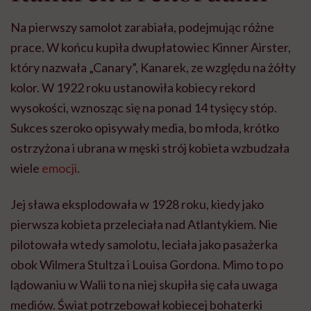
Na pierwszy samolot zarabiała, podejmując różne
prace. W końcu kupiła dwupłatowiec Kinner Airster,
który nazwała „Canary”, Kanarek, ze względu na żółty
kolor. W 1922 roku ustanowiła kobiecy rekord
wysokości, wznosząc się na ponad 14 tysięcy stóp.
Sukces szeroko opisywały media, bo młoda, krótko
ostrzyżona i ubrana w męski strój kobieta wzbudzała
wiele
emocji
.
Jej sława eksplodowała w 1928 roku, kiedy jako
pierwsza kobieta przeleciała nad Atlantykiem. Nie
pilotowała wtedy samolotu, leciała jako pasażerka
obok Wilmera Stultza i Louisa Gordona. Mimo to po
lądowaniu w Walii to na niej skupiła się cała uwaga
mediów. Świat potrzebował kobiecej bohaterki