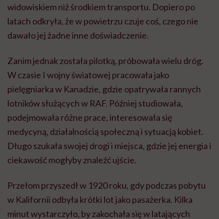
widowiskiem niż środkiem transportu. Dopiero po
latach odkryła, że w powietrzu czuje coś, czego nie
dawało jej żadne inne doświadczenie.
Zanim jednak została pilotką, próbowała wielu dróg.
W czasie I wojny światowej pracowała jako
pielęgniarka w Kanadzie, gdzie opatrywała rannych
lotników służących w RAF. Później studiowała,
podejmowała różne prace, interesowała się
medycyną, działalnością społeczną i sytuacją kobiet.
Długo szukała swojej drogi i miejsca, gdzie jej energia i
ciekawość mogłyby znaleźć ujście.
Przełom przyszedł w 1920 roku, gdy podczas pobytu
w Kalifornii odbyła krótki lot jako pasażerka. Kilka
minut wystarczyło, by zakochała się w latających