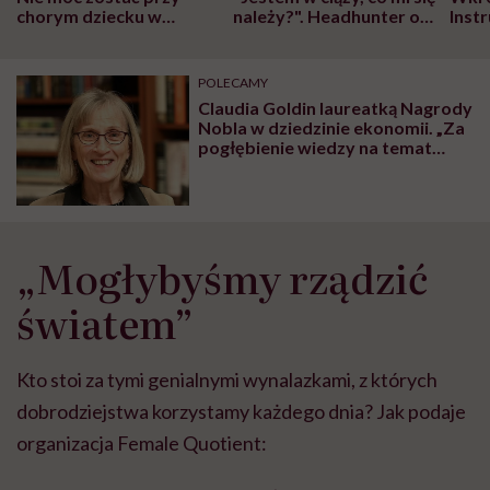
chorym dziecku w
należy?". Headhunter o
Inst
szpitalu to tortura.
zmianie pokoleniowej u
atak
"Przeszkadzać w tym
kobiet w ciąży na rynku
wars
może chyba tylko
pracy
eksp
POLECAMY
głupota i brak
Claudia Goldin laureatką Nagrody
wyobraźni"
Nobla w dziedzinie ekonomii. „Za
pogłębienie wiedzy na temat
sytuacji kobiet na rynku pracy”
„Mogłybyśmy rządzić
światem”
Kto stoi za tymi genialnymi wynalazkami, z których
dobrodziejstwa korzystamy każdego dnia? Jak podaje
organizacja Female Quotient: