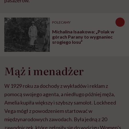
pasażerów.
POLECAMY
Michalina Isaakowa: „Polak w
górach Parany to wygnaniec
srogiego losu”
Mąż i menadżer
W 1929 roku za dochody z wykładów i reklam z
pomocą swojego agenta, a niedługo później męża,
Amelia kupiła większy i szybszy samolot. Lockheed
Vega mógł z powodzeniem startować w
międzynarodowych zawodach. Była jedną z 20
zawodniczek, które zgłosiły się do wyścigu Women’s