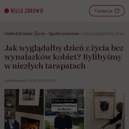
Go
to
Fundacja
content
HelloZdrowie: Życie
›
Społeczeństwo
›
Jak wyglądałby dzień z
Jak wyglądałby dzień z życia bez
wynalazków kobiet? Bylibyśmy
w niezłych tarapatach
Opublikowano:
15.03.2024 10:09