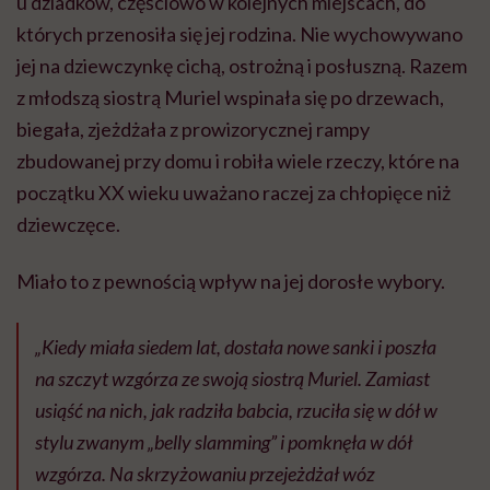
u dziadków, częściowo w kolejnych miejscach, do
których przenosiła się jej rodzina. Nie wychowywano
jej na dziewczynkę cichą, ostrożną i posłuszną. Razem
z młodszą siostrą Muriel wspinała się po drzewach,
biegała, zjeżdżała z prowizorycznej rampy
zbudowanej przy domu i robiła wiele rzeczy, które na
początku XX wieku uważano raczej za chłopięce niż
dziewczęce.
Miało to z pewnością wpływ na jej dorosłe wybory.
„Kiedy miała siedem lat, dostała nowe sanki i poszła
na szczyt wzgórza ze swoją siostrą Muriel. Zamiast
usiąść na nich, jak radziła babcia, rzuciła się w dół w
stylu zwanym „belly slamming” i pomknęła w dół
wzgórza. Na skrzyżowaniu przejeżdżał wóz