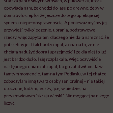
starsza pani o siwych włosach, w pulowerku, która
opowiada nam, że chodzi do lasu po drewno, żeby w
domu było ciepło i że jeszcze do tego opiekuje się
synem z niepełnosprawnością. A ponieważ myśmy jej
przywieźli tylko jedzenie, ubrania, podstawowe
rzeczy, więc zapytałam, dlaczego nie dała nam znać, że
potrzebny jest tak bardzo opał, a ona na to, że nie
chciała nadużyć dobra i uprzejmości i że dla niej to już
jest bardzo dużo. I się rozpłakała. Więc oczywiście
następnego dnia miała opał, bo go załatwiłam. Ja w
tamtym momencie, tam na tym Podlasiu, w tej chatce
zobaczyłam inną twarz osoby senioralnej – nie takiej
otoczonej ludźmi, lecz żyjącej w biedzie, na
przysłowiowym “skraju wioski”. Nie mogącej na nikogo
liczyć.