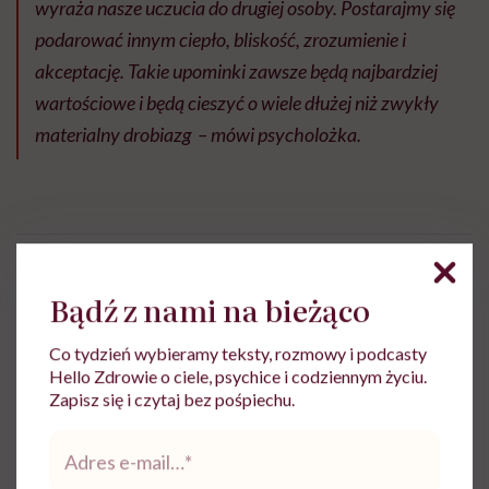
wyraża nasze uczucia do drugiej osoby. Postarajmy się
podarować innym ciepło, bliskość, zrozumienie i
akceptację. Takie upominki zawsze będą najbardziej
wartościowe i będą cieszyć o wiele dłużej niż zwykły
materialny drobiazg – mówi psycholożka.
Ewa Wojciechowska
Bądź z nami na bieżąco
Dziennikarka, filolożka, politolożka,
Co tydzień wybieramy teksty, rozmowy i podcasty
reportażystka. Pisze, od kiedy pamięta, a w
Hello Zdrowie o ciele, psychice i codziennym życiu.
międzyczasie lubi słuchać i obserwować
Zapisz się i czytaj bez pośpiechu.
innych
Adres
Zobacz profil
e-
mail
*