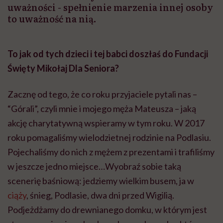
uważności - spełnienie marzenia innej osoby
to uważność na nią.
To jak od tych dzieci i tej babci doszłaś do Fundacji
Święty Mikołaj Dla Seniora?
Zacznę od tego, że co roku przyjaciele pytali nas –
“Górali”, czyli mnie i mojego męża Mateusza – jaką
akcję charytatywną wspieramy w tym roku. W 2017
roku pomagaliśmy wielodzietnej rodzinie na Podlasiu.
Pojechaliśmy do nich z mężem z prezentami i trafiliśmy
w jeszcze jedno miejsce…Wyobraź sobie taką
scenerię baśniową: jedziemy wielkim busem, ja w
ciąży
, śnieg, Podlasie, dwa dni przed Wigilią.
Podjeżdżamy do drewnianego domku, w którym jest