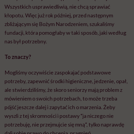
Wszystkich usprawiedliwią, nie chcą sprawiać
kłopotu. Więc już rok później, przed następnym
zbliżającym się Bożym Narodzeniem, szukaliśmy
fundacji, która pomogłaby w taki sposób, jaki według
nas był potrzebny.
To znaczy?
Mogliśmy oczywiście zaspokajać podstawowe
potrzeby, zapewnić środki higieniczne, jedzenie, opał,
ale stwierdziliśmy, że skoro seniorzy mają problem z
mówieniem o swoich potrzebach, to może trzeba
pójść jeszcze dalej i zapytać ich o marzenia. Żeby
wyszli z tej skromności i postawy “ja niczego nie
potrzebuję, nie przejmujcie się mną”, tylko naprawdę
dali sobie prawo do chcenia, pragnień,