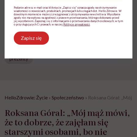
Podanie adresu e-mail oraz kliknięcie „Zapisz się” oznacza zgodę na otrzymywanie
Udostępnij
wiadomości o nowościach, produktach, promocjach lub usługach dot. Hello Zdrowie. W
dowolnym momencie możesz zrezygnować z otrzymywania newslettera. Wycofanie
zgody nie ma wpływu na zgodność z prawem przetwarzania, którego dokonano przed
jej wycofaniem. Zapoznaj się z informacjami o przetwarzaniu danych osobowych, w tym
o przysługujących Ci prawach, w naszej
Polityce prywatności
.
Powiązane tematy:
Zapisz się
Boże Narodzenie
jaki prezent pod choinkę
prezenty
HelloZdrowie: Życie
›
Społeczeństwo
›
Roksana Góral: „Mój mą
Roksana Góral: „Mój mąż mówi,
że to dobrze, że zajęłam się
starszymi osobami, bo nie