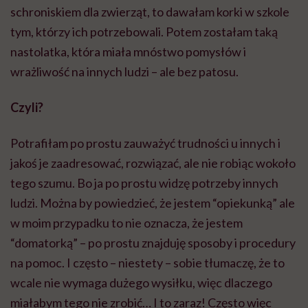
schroniskiem dla zwierząt, to dawałam korki w szkole
tym, którzy ich potrzebowali. Potem zostałam taką
nastolatka, która miała mnóstwo pomysłów i
wrażliwość na innych ludzi – ale bez patosu.
Czyli?
Potrafiłam po prostu zauważyć trudności u innych i
jakoś je zaadresować, rozwiązać, ale nie robiąc wokoło
tego szumu. Bo ja po prostu widzę potrzeby innych
ludzi. Można by powiedzieć, że jestem “opiekunką” ale
w moim przypadku to nie oznacza, że jestem
“domatorką” – po prostu znajduję sposoby i procedury
na pomoc. I często – niestety – sobie tłumaczę, że to
wcale nie wymaga dużego wysiłku, więc dlaczego
miałabym tego nie zrobić… I to zaraz! Często więc