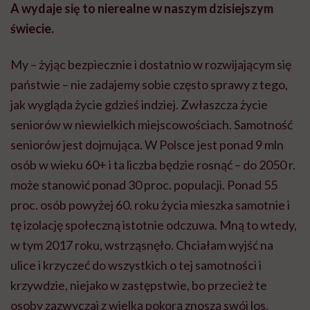
A wydaje się to nierealne w naszym dzisiejszym
świecie.
My – żyjąc bezpiecznie i dostatnio w rozwijającym się
państwie – nie zadajemy sobie często sprawy z tego,
jak wygląda życie gdzieś indziej. Zwłaszcza życie
seniorów w niewielkich miejscowościach. Samotność
seniorów jest dojmująca. W Polsce jest ponad 9 mln
osób w wieku 60+ i ta liczba będzie rosnąć – do 2050 r.
może stanowić ponad 30 proc. populacji. Ponad 55
proc. osób powyżej 60. roku życia mieszka samotnie i
tę izolację społeczną istotnie odczuwa. Mną to wtedy,
w tym 2017 roku, wstrząsnęło. Chciałam wyjść na
ulice i krzyczeć do wszystkich o tej samotności i
krzywdzie, niejako w zastępstwie, bo przecież te
osoby zazwyczaj z wielką pokorą znoszą swój los.