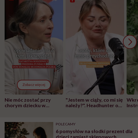
Zobacz więcej
Nie móc zostać przy
"Jestem w ciąży, co mi się
Wkró
chorym dziecku w
należy?". Headhunter o
Inst
szpitalu to tortura.
zmianie pokoleniowej u
atak
"Przeszkadzać w tym
kobiet w ciąży na rynku
wars
może chyba tylko
pracy
eksp
POLECAMY
głupota i brak
6 pomysłów na słodki prezent dla
wyobraźni"
dzieci zamiast sklepowych