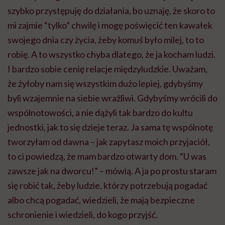
szybko przystępuję do działania, bo uznaję, że skoro to
mi zajmie “tylko” chwilę i mogę poświęcić ten kawałek
swojego dnia czy życia, żeby komuś było milej, to to
robię. A to wszystko chyba dlatego, że ja kocham ludzi.
I bardzo sobie cenię relacje międzyludzkie. Uważam,
że żyłoby nam się wszystkim dużo lepiej, gdybyśmy
byli wzajemnie na siebie wrażliwi. Gdybyśmy wrócili do
wspólnotowości, a nie dążyli tak bardzo do kultu
jednostki, jak to się dzieje teraz. Ja sama tę wspólnotę
tworzyłam od dawna – jak zapytasz moich przyjaciół,
to ci powiedzą, że mam bardzo otwarty dom. “U was
zawsze jak na dworcu!” – mówią. A ja po prostu staram
się robić tak, żeby ludzie, którzy potrzebują pogadać
albo chcą pogadać, wiedzieli, że mają bezpieczne
schronienie i wiedzieli, do kogo przyjść.