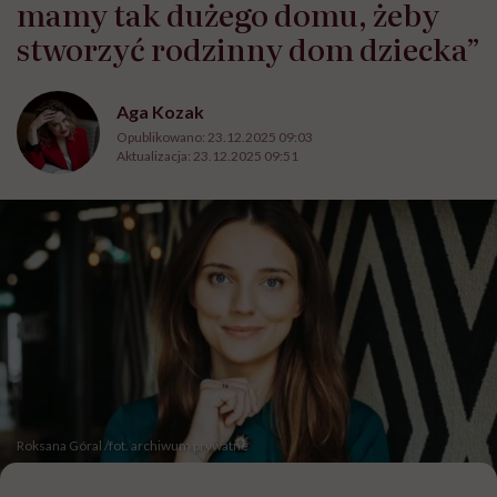
mamy tak dużego domu, żeby
stworzyć rodzinny dom dziecka”
Aga Kozak
Opublikowano:
23.12.2025 09:03
Aktualizacja:
23.12.2025 09:51
Roksana Góral /fot. archiwum prywatne