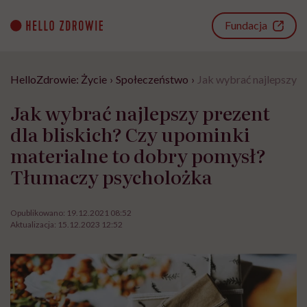
Go
to
Fundacja
content
HelloZdrowie: Życie
›
Społeczeństwo
›
Jak wybrać najlepszy p
Jak wybrać najlepszy prezent
dla bliskich? Czy upominki
materialne to dobry pomysł?
Tłumaczy psycholożka
Opublikowano:
19.12.2021 08:52
Aktualizacja:
15.12.2023 12:52