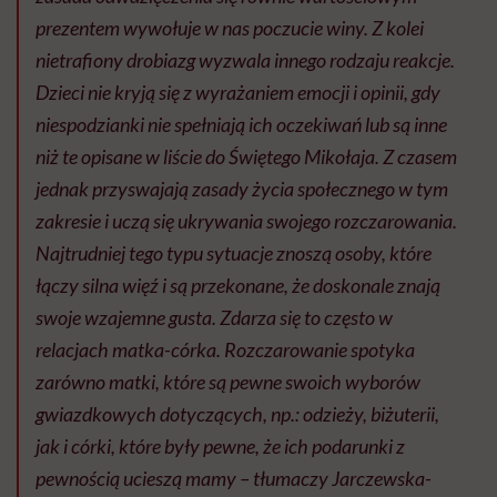
prezentem wywołuje w nas poczucie winy. Z kolei
nietrafiony drobiazg wyzwala innego rodzaju reakcje.
Dzieci nie kryją się z wyrażaniem emocji i opinii, gdy
niespodzianki nie spełniają ich oczekiwań lub są inne
niż te opisane w liście do Świętego Mikołaja. Z czasem
jednak przyswajają zasady życia społecznego w tym
zakresie i uczą się ukrywania swojego rozczarowania.
Najtrudniej tego typu sytuacje znoszą osoby, które
łączy silna więź i są przekonane, że doskonale znają
swoje wzajemne gusta. Zdarza się to często w
relacjach matka-córka. Rozczarowanie spotyka
zarówno matki, które są pewne swoich wyborów
gwiazdkowych dotyczących, np.: odzieży, biżuterii,
jak i córki, które były pewne, że ich podarunki z
pewnością ucieszą mamy – tłumaczy Jarczewska-