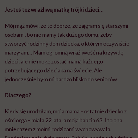
Jesteś też wrażliwą matką trójki dzieci…
Mój mąż mówi, że to dobrze, że zajęłam się starszymi
osobami, bo nie mamy tak dużego domu, żeby
stworzyć rodzinny dom dziecka, o którym oczywiście
marzyłam… Mam ogromną wrażliwość na krzywdę
dzieci, ale nie mogę zostać mamą każdego
potrzebującego dzieciaka na świecie. Ale
jednocześnie było mi bardzo blisko do seniorów.
Dlaczego?
Kiedy się urodziłam, moja mama – ostatnie dziecko z
ośmiorga – miała 22 lata, a moja babcia 63. I to ona
mnie razem z moimi rodzicami wychowywała.
Spędzałam z nią dużo czasu. Babcia, choć pochodziła z