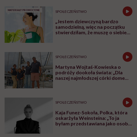
W rozmowie z Karoliną Wierzbińską Katarzyna
Rodziewicz, prezeska Fundacji Dom Ronalda
McDonalda Polska opowiada o tym, dlaczego dzieci,
przy których są rodzice, zdrowieją szybciej i lepiej
znoszą leczenie. Mówi też o godności rodzin w
szpitalach, o potrzebie bliskości, komunikacji i o tym,
dlaczego rodzic nie może czuć się tam jak intruz.
Posłuchaj
podcastu
Posłuchaj nas również na:
YouTube
Spotify