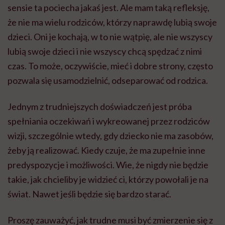
sensie ta pociecha jakaś jest. Ale mam taką refleksję,
że nie ma wielu rodziców, którzy naprawdę lubią swoje
dzieci. Oni je kochają, w to nie wątpię, ale nie wszyscy
lubią swoje dzieci i nie wszyscy chcą spędzać z nimi
czas. To może, oczywiście, mieć i dobre strony, często
pozwala się usamodzielnić, odseparować od rodzica.
Jednym z trudniejszych doświadczeń jest próba
spełniania oczekiwań i wykreowanej przez rodziców
wizji, szczególnie wtedy, gdy dziecko nie ma zasobów,
żeby ją realizować. Kiedy czuje, że ma zupełnie inne
predyspozycje i możliwości. Wie, że nigdy nie będzie
takie, jak chcieliby je widzieć ci, którzy powołali je na
świat. Nawet jeśli będzie się bardzo starać.
Proszę zauważyć, jak trudne musi być zmierzenie się z