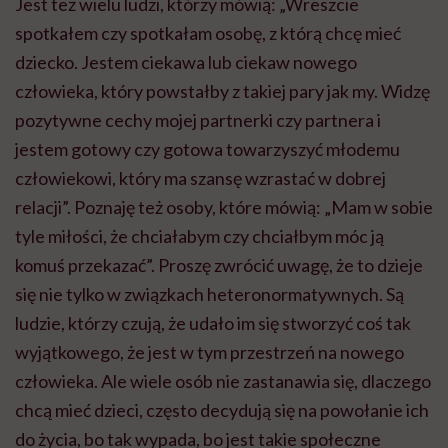
Jest też wielu ludzi, którzy mówią: „Wreszcie
spotkałem czy spotkałam osobę, z którą chcę mieć
dziecko. Jestem ciekawa lub ciekaw nowego
człowieka, który powstałby z takiej pary jak my. Widzę
pozytywne cechy mojej partnerki czy partnera i
jestem gotowy czy gotowa towarzyszyć młodemu
człowiekowi, który ma szansę wzrastać w dobrej
relacji”. Poznaję też osoby, które mówią: „Mam w sobie
tyle miłości, że chciałabym czy chciałbym móc ją
komuś przekazać”. Proszę zwrócić uwagę, że to dzieje
się nie tylko w związkach heteronormatywnych. Są
ludzie, którzy czują, że udało im się stworzyć coś tak
wyjątkowego, że jest w tym przestrzeń na nowego
człowieka. Ale wiele osób nie zastanawia się, dlaczego
chcą mieć dzieci, często decydują się na powołanie ich
do życia, bo tak wypada, bo jest takie społeczne