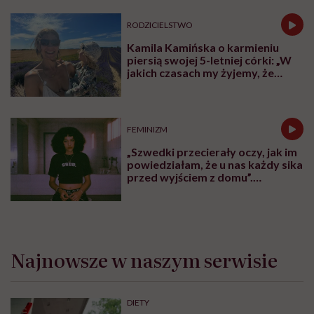
To również rozmowa o bardzo konkretnych
rozwiązaniach, które zmieniają polskie szpitale:
Domach Ronalda McDonalda, pokojach rodzinnych i
tysiącach łóżek dla rodziców, dzięki którym opieka nad
dzieckiem staje się bardziej ludzka. Bo kiedy choruje
dziecko, wsparcia potrzebuje cała rodzina.
Karolina Wierzbińska
Redaktorka naczelna #Wykładowczyni
#Aktywistka. Sprawia, że pewne rzeczy się
inicjują, łączy ludzi i projekty, kocha
procesy i sprawdzanie, co fantastycznego
może się czaić za rogiem