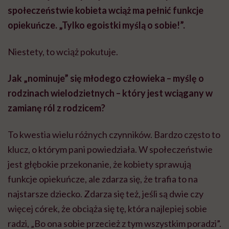
społeczeństwie kobieta wciąż ma pełnić funkcje
opiekuńcze. „Tylko egoistki myślą o sobie!”.
Niestety, to wciąż pokutuje.
Jak „nominuje” się młodego człowieka – myślę o
rodzinach wielodzietnych – który jest wciągany w
zamianę ról z rodzicem?
To kwestia wielu różnych czynników. Bardzo często to
klucz, o którym pani powiedziała. W społeczeństwie
jest głębokie przekonanie, że kobiety sprawują
funkcje opiekuńcze, ale zdarza się, że trafia to na
najstarsze dziecko. Zdarza się też, jeśli są dwie czy
więcej córek, że obciąża się tę, która najlepiej sobie
radzi, „Bo ona sobie przecież z tym wszystkim poradzi”.