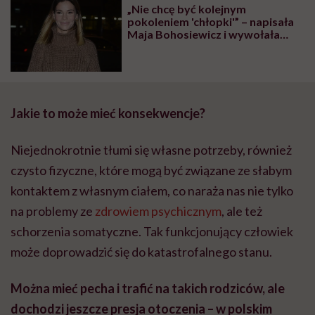
„Nie chcę być kolejnym
pokoleniem 'chłopki'” – napisała
Maja Bohosiewicz i wywołała
gorącą dyskusję w sieci
Jakie to może mieć konsekwencje?
Niejednokrotnie tłumi się własne potrzeby, również
czysto fizyczne, które mogą być związane ze słabym
kontaktem z własnym ciałem, co naraża nas nie tylko
na problemy ze
zdrowiem psychicznym
, ale też
schorzenia somatyczne. Tak funkcjonujący człowiek
może doprowadzić się do katastrofalnego stanu.
Można mieć pecha i trafić na takich rodziców, ale
dochodzi jeszcze presja otoczenia – w polskim