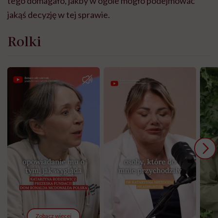
tego domagało, jakby w ogóle mogło podejmować
jakąś decyzję w tej sprawie.
Rolki
Zobacz więcej