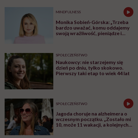
Czy obecność rodziców przy
hospitalizowanych dzieciach naprawdę
wpływa na skuteczność leczenia? Dziś
odpowiedź świata nauki jest jednoznaczna:
tak. Opieka skoncentrowana na rodzinie nie
jest dodatkiem do terapii, ale jej integralną
częścią.
Udostępnij
Posłuchaj
Wysłuchasz w 65 min