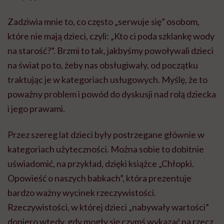
Zadziwia mnie to, co często „serwuje się” osobom,
które nie mają dzieci, czyli: „Kto ci poda szklankę wody
na starość?”. Brzmi to tak, jakbyśmy powoływali dzieci
na świat po to, żeby nas obsługiwały, od początku
traktując je w kategoriach usługowych. Myślę, że to
poważny problem i powód do dyskusji nad rolą dziecka
i jego prawami.
Przez szereg lat dzieci były postrzegane głównie w
kategoriach użyteczności. Można sobie to dobitnie
uświadomić, na przykład, dzięki książce „Chłopki.
Opowieść o naszych babkach”, która prezentuje
bardzo ważny wycinek rzeczywistości.
Rzeczywistości, w której dzieci „nabywały wartości”
dopiero wtedy, gdy mogły się czymś wykazać na rzecz