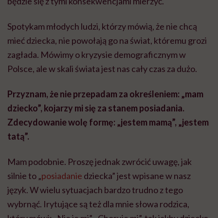
będzie się z tymi konsekwencjami mierzyć.
Spotykam młodych ludzi, którzy mówią, że nie chcą
mieć dziecka, nie powołają go na świat, któremu grozi
zagłada. Mówimy o kryzysie demograficznym w
Polsce, ale w skali świata jest nas cały czas za dużo.
Przyznam, że nie przepadam za określeniem: „mam
dziecko”, kojarzy mi się za stanem posiadania.
Zdecydowanie wolę formę: „jestem mamą”, „jestem
tatą”.
Mam podobnie. Proszę jednak zwrócić uwagę, jak
silnie to „
posiadanie
dziecka” jest wpisane w nasz
język. W wielu sytuacjach bardzo trudno z tego
wybrnąć. Irytujące są też dla mnie słowa rodzica,
który mówi: „Nie je mi”, „Choruje mi”, tak jakby dziecko