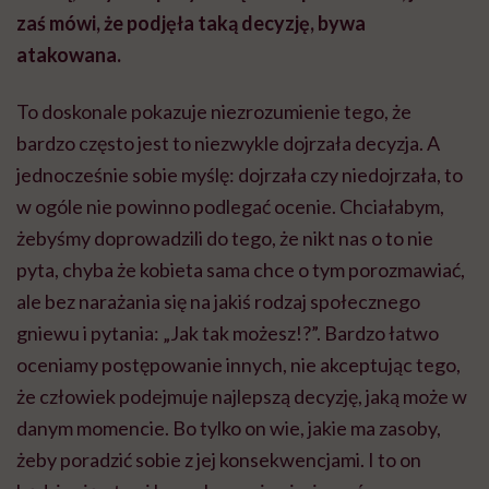
zaś mówi, że podjęła taką decyzję, bywa
atakowana.
To doskonale pokazuje niezrozumienie tego, że
bardzo często jest to niezwykle dojrzała decyzja. A
jednocześnie sobie myślę: dojrzała czy niedojrzała, to
w ogóle nie powinno podlegać ocenie. Chciałabym,
żebyśmy doprowadzili do tego, że nikt nas o to nie
pyta, chyba że kobieta sama chce o tym porozmawiać,
ale bez narażania się na jakiś rodzaj społecznego
gniewu i pytania: „Jak tak możesz!?”. Bardzo łatwo
oceniamy postępowanie innych, nie akceptując tego,
że człowiek podejmuje najlepszą decyzję, jaką może w
danym momencie. Bo tylko on wie, jakie ma zasoby,
żeby poradzić sobie z jej konsekwencjami. I to on