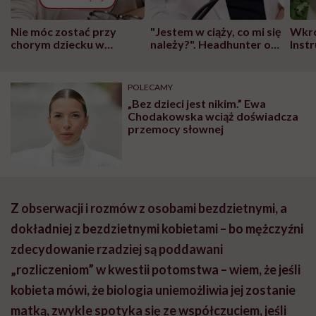
Nie móc zostać przy
"Jestem w ciąży, co mi się
Wkró
chorym dziecku w
należy?". Headhunter o
Inst
szpitalu to tortura.
zmianie pokoleniowej u
atak
"Przeszkadzać w tym
kobiet w ciąży na rynku
wars
może chyba tylko
pracy
eksp
POLECAMY
głupota i brak
„Bez dzieci jest nikim.” Ewa
wyobraźni"
Chodakowska wciąż doświadcza
przemocy słownej
Z obserwacji i rozmów z osobami bezdzietnymi, a
dokładniej z bezdzietnymi kobietami – bo mężczyźni
zdecydowanie rzadziej są poddawani
„rozliczeniom” w kwestii potomstwa – wiem, że jeśli
kobieta mówi, że biologia uniemożliwia jej zostanie
matką, zwykle spotyka się ze współczuciem, jeśli