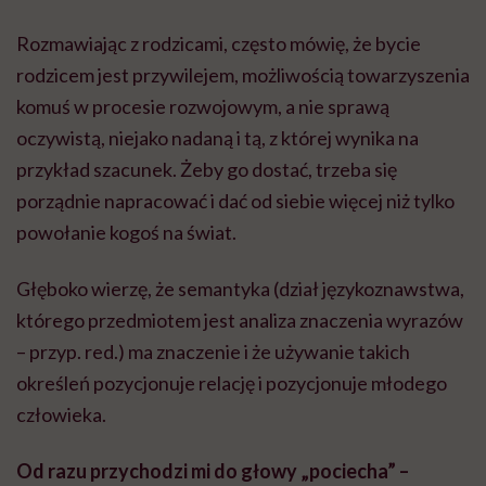
Rozmawiając z rodzicami, często mówię, że bycie
rodzicem jest przywilejem, możliwością towarzyszenia
komuś w procesie rozwojowym, a nie sprawą
oczywistą, niejako nadaną i tą, z której wynika na
przykład szacunek. Żeby go dostać, trzeba się
porządnie napracować i dać od siebie więcej niż tylko
powołanie kogoś na świat.
Głęboko wierzę, że semantyka (dział językoznawstwa,
którego przedmiotem jest analiza znaczenia wyrazów
– przyp. red.) ma znaczenie i że używanie takich
określeń pozycjonuje relację i pozycjonuje młodego
człowieka.
Od razu przychodzi mi do głowy „pociecha” –