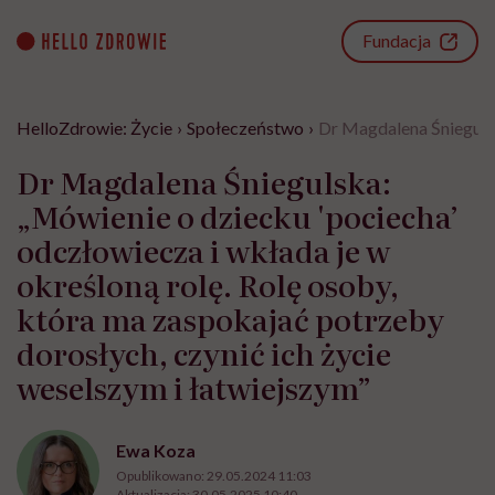
Go
to
Fundacja
content
HelloZdrowie: Życie
›
Społeczeństwo
›
Dr Magdalena Śniegulsk
Dr Magdalena Śniegulska:
„Mówienie o dziecku 'pociecha’
odczłowiecza i wkłada je w
określoną rolę. Rolę osoby,
która ma zaspokajać potrzeby
dorosłych, czynić ich życie
weselszym i łatwiejszym”
Ewa Koza
Opublikowano:
29.05.2024 11:03
Aktualizacja:
30.05.2025 10:40