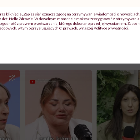
oleżankę i przesyłamy Jej wyrazy wsparcia. Cenimy ją za talen
. Cieszymy się z jej dotychczasowych sukcesów i jesteśmy prz
raz kliknięcie „Zapisz się” oznacza zgodę na otrzymywanie wiadomości o nowościach
ch dot. Hello Zdrowie. W dowolnym momencie możesz zrezygnować z otrzymywania 
 nam kolejnych powodów do radości i dumy! Joanno, jesteśmy 
zgodność z prawem przetwarzania, którego dokonano przed jej wycofaniem. Zapoznaj
sobowych, w tym o przysługujących Ci prawach, w naszej
Polityce prywatności
.