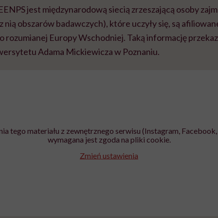
EENPS jest międzynarodową siecią zrzeszającą osoby zajmuj
 z nią obszarów badawczych), które uczyły się, są afiliowan
ko rozumianej Europy Wschodniej. Taką informację przekaz
wersytetu Adama Mickiewicza w Poznaniu.
ia tego materiału z zewnętrznego serwisu (Instagram, Facebook, 
wymagana jest zgoda na pliki cookie.
Zmień ustawienia