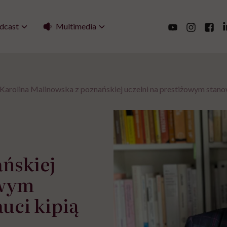
Multimedia
dcast
Karolina Malinowska z poznańskiej uczelni na prestiżowym stanowi
ńskiej
owym
uci kipią