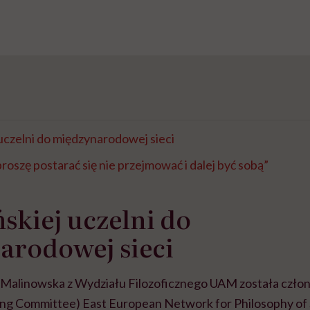
uczelni do międzynarodowej sieci
roszę postarać się nie przejmować i dalej być sobą”
skiej uczelni do
arodowej sieci
 Malinowska z Wydziału Filozoficznego UAM została człon
ing Committee) East European Network for Philosophy of