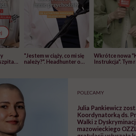
j
zy
"Jestem w ciąży, co mi się
Wkrótce nowa "
szpitalu
należy?". Headhunter o
Instrukcja". Tym 
szkadzać
zmianie pokoleniowej u
atakach paniki. Z
tylko
kobiet w ciąży na rynku
warsztat pacjen
braźni"
pracy
ekspercki
POLECAMY
Julia Pankiewicz zost
Koordynatorką ds. Pr
Walki z Dyskryminacj
mazowieckiego OZZL
gratulacji usłyszała 