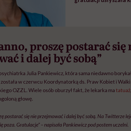
anno, proszę postarać się 
ać i dalej być sobą”
psychiatrka Julia Pankiewicz, która sama niedawno borykał
 została w czerwcu Koordynatorką ds. Praw Kobiet i Walki
iego OZZL. Wiele osób oburzył fakt, że lekarka ma
tatuaż
 ogoloną głowę.
ę postarać się nie przejmować i dalej być sobą. Na Twitterze leje 
się poza. Gratulacje” – napisała Pankiewicz pod postem uczelni.