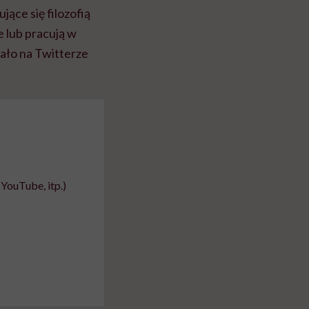
ące się filozofią
e lub pracują w
ało na Twitterze
YouTube, itp.)