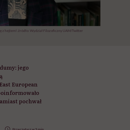
ię z hejtem\ źródło: Wydział Filozoficzny UAM/Twitter
dumy: jego
ą
East European
 poinformowało
zamiast pochwał
Przeczytasz w 3 min