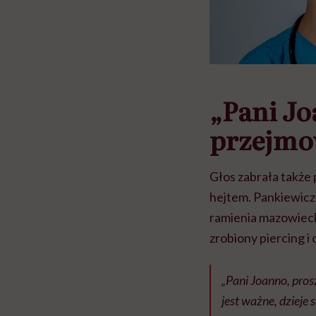
„Pani Jo
przejmow
Głos zabrała także 
hejtem. Pankiewicz
ramienia mazowieck
zrobiony piercing i
„Pani Joanno, prosz
jest ważne, dzieje 