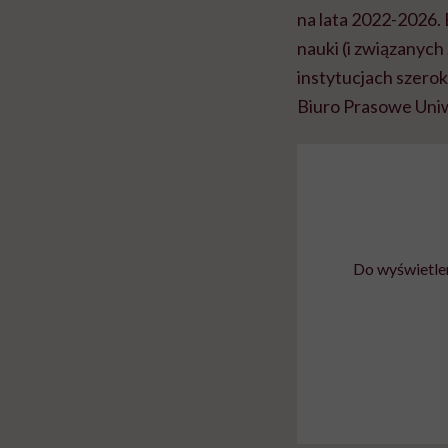
na lata 2022-2026. 
nauki (i związanych
instytucjach szero
Biuro Prasowe Uni
Do wyświetlen