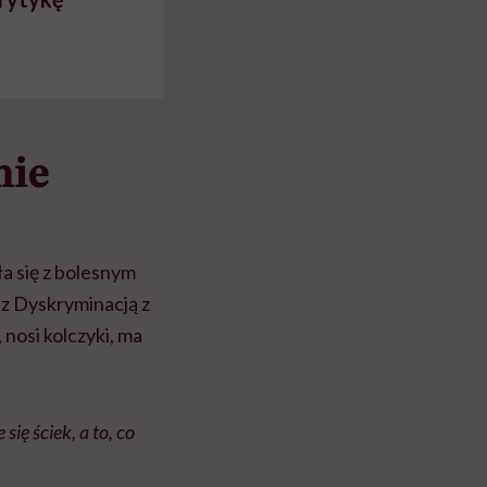
nie
a się z bolesnym
 z Dyskryminacją z
, nosi kolczyki, ma
się ściek, a to, co