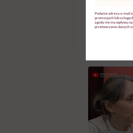
mail
*
„Wspieramy naszą k
koleżeńską postawę
Podanie adresu e-mail o
promocjach lub usługa
wkrótce dostarczy
zgody nie ma wpływu na 
przetwarzaniu danych o
na Facebooku.
Rolki