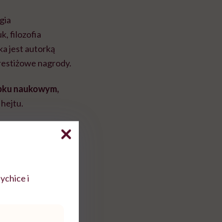
gia
, filozofia
ka jest autorką
prestiżowe nagrody.
robku naukowym,
hejtu.
 że hiper-lewak”,
wistnych
ychice i
inowskiej oraz jej
zoficznego UAM.