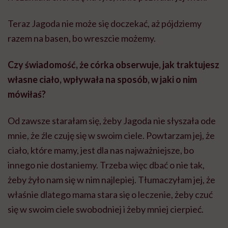
Teraz Jagoda nie może się doczekać, aż pójdziemy
razem na basen, bo wreszcie możemy.
Czy świadomość, że córka obserwuje, jak traktujesz
własne ciało, wpływała na sposób, w jaki o nim
mówiłaś?
Od zawsze starałam się, żeby Jagoda nie słyszała ode
mnie, że źle czuję się w swoim ciele. Powtarzam jej, że
ciało, które mamy, jest dla nas najważniejsze, bo
innego nie dostaniemy. Trzeba więc dbać o nie tak,
żeby żyło nam się w nim najlepiej. Tłumaczyłam jej, że
właśnie dlatego mama stara się o leczenie, żeby czuć
się w swoim ciele swobodniej i żeby mniej cierpieć.