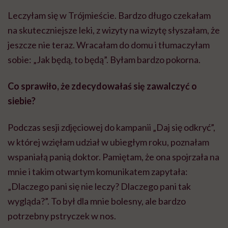
Leczyłam się w Trójmieście. Bardzo długo czekałam
na skuteczniejsze leki, z wizyty na wizytę słyszałam, że
jeszcze nie teraz. Wracałam do domu i tłumaczyłam
sobie: „Jak będą, to będą”. Byłam bardzo pokorna.
Co sprawiło, że zdecydowałaś się zawalczyć o
siebie?
Podczas sesji zdjęciowej do kampanii „Daj się odkryć”,
w której wzięłam udział w ubiegłym roku, poznałam
wspaniałą panią doktor. Pamiętam, że ona spojrzała na
mnie i takim otwartym komunikatem zapytała:
„Dlaczego pani się nie leczy? Dlaczego pani tak
wygląda?”. To był dla mnie bolesny, ale bardzo
potrzebny pstryczek w nos.