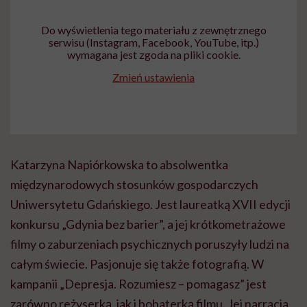
Do wyświetlenia tego materiału z zewnętrznego
serwisu (Instagram, Facebook, YouTube, itp.)
wymagana jest zgoda na pliki cookie.
Zmień ustawienia
Katarzyna Napiórkowska to absolwentka
międzynarodowych stosunków gospodarczych
Uniwersytetu Gdańskiego. Jest laureatką XVII edycji
konkursu „Gdynia bez barier”, a jej krótkometrażowe
filmy o zaburzeniach psychicznych poruszyły ludzi na
całym świecie. Pasjonuje się także fotografią. W
kampanii „Depresja. Rozumiesz – pomagasz” jest
zarówno reżyserką, jak i bohaterką filmu. Jej narracja