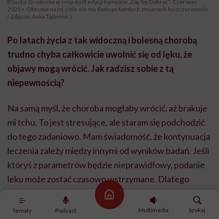
Klaudia Grodzicka w sesji do III edycji kampanii „Daj Się Odkryć”. Czerwiec
2025 r. Obecnie na jej ciele nie ma śladu po tamtych zmianach łuszczycowych.
/ Zdjęcie: Anka Tajkiewicz
Po latach życia z tak widoczną i bolesną chorobą
trudno chyba całkowicie uwolnić się od lęku, że
objawy mogą wrócić. Jak radzisz sobie z tą
niepewnością?
Na samą myśl, że choroba mogłaby wrócić, aż brakuje
mi tchu. To jest stresujące, ale staram się podchodzić
do tego zadaniowo. Mam świadomość, że kontynuacja
leczenia zależy między innymi od wyników badań. Jeśli
któryś z parametrów będzie nieprawidłowy, podanie
leku może zostać czasowo wstrzymane. Dlatego
priorytetem jest dziś dla mnie regularna kontrola
Strona główna
stanu zdrowia. Na co dzień nie myślę bez przerwy o
Multimedia
Szukaj
Tematy
Podcast