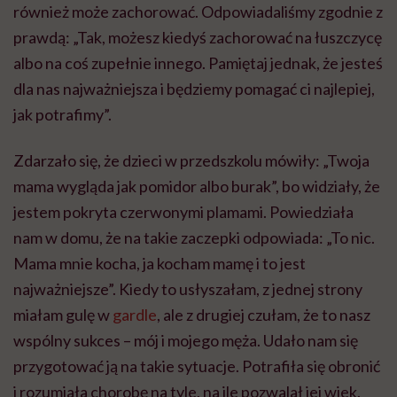
również może zachorować. Odpowiadaliśmy zgodnie z
prawdą: „Tak, możesz kiedyś zachorować na łuszczycę
albo na coś zupełnie innego. Pamiętaj jednak, że jesteś
dla nas najważniejsza i będziemy pomagać ci najlepiej,
jak potrafimy”.
Zdarzało się, że dzieci w przedszkolu mówiły: „Twoja
mama wygląda jak pomidor albo burak”, bo widziały, że
jestem pokryta czerwonymi plamami. Powiedziała
nam w domu, że na takie zaczepki odpowiada: „To nic.
Mama mnie kocha, ja kocham mamę i to jest
najważniejsze”. Kiedy to usłyszałam, z jednej strony
miałam gulę w
gardle
, ale z drugiej czułam, że to nasz
wspólny sukces – mój i mojego męża. Udało nam się
przygotować ją na takie sytuacje. Potrafiła się obronić
i rozumiała chorobę na tyle, na ile pozwalał jej wiek.