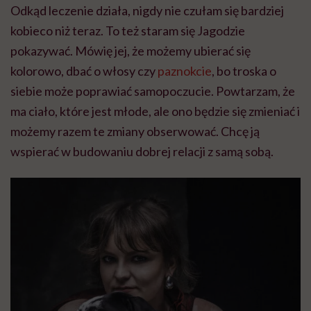
Odkąd leczenie działa, nigdy nie czułam się bardziej
kobieco niż teraz. To też staram się Jagodzie
pokazywać. Mówię jej, że możemy ubierać się
kolorowo, dbać o włosy czy
paznokcie
, bo troska o
siebie może poprawiać samopoczucie. Powtarzam, że
ma ciało, które jest młode, ale ono będzie się zmieniać i
możemy razem te zmiany obserwować. Chcę ją
wspierać w budowaniu dobrej relacji z samą sobą.