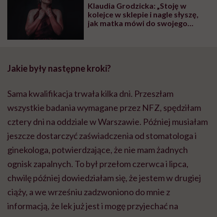
Klaudia Grodzicka: „Stoję w
kolejce w sklepie i nagle słyszę,
jak matka mówi do swojego
dziecka: 'Odsuń się od pani, bo
jeszcze cię zarazi tym syfem'”
Jakie były następne kroki?
Sama kwalifikacja trwała kilka dni. Przeszłam
wszystkie badania wymagane przez NFZ, spędziłam
cztery dni na oddziale w Warszawie. Później musiałam
jeszcze dostarczyć zaświadczenia od stomatologa i
ginekologa, potwierdzające, że nie mam żadnych
ognisk zapalnych. To był przełom czerwca i lipca,
chwilę później dowiedziałam się, że jestem w drugiej
ciąży, a we wrześniu zadzwoniono do mnie z
informacją, że lek już jest i mogę przyjechać na