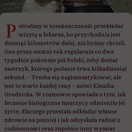
Klaudia Grodzicka opowiada o pozytywnych aspektach leczenia biologicznego
łuszczycy / Zdjęcie: archiwum prywatne
P
otrafimy w nieskończoność przekładać
wizytę u lekarza, bo przychodnia jest
dziesięć kilometrów dalej, niż byśmy chcieli.
Ona przez ostatni rok regularnie co dwa
tygodnie pokonuje pół Polski, żeby dostać
zastrzyk, którego podanie trwa kilkadziesiąt
sekund. – Trzeba się nagimnastykować, ale
jest to warte każdej ceny – mówi Klaudia
Grodzicka. W rozmowie opowiada o tym, jak
leczenie biologiczne łuszczycy odmieniło jej
życie, dlaczego przestała odkładać własne
zdrowie na później i jak odzyskała radość z
codzienności oraz zupełnie inny wymiar