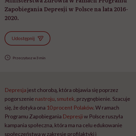
Ministerstwa Zdrowia w ramach Programu
Zapobiegania Depresji w Polsce na lata 2016-
2020.
Udostępnij
Przeczytasz w 3 min
Depresja
jest chorobą, która objawia się poprzez
pogorszenie
nastroju
,
smutek
, przygnębienie. Szacuje
się, że dotyka ona
10 procent Polaków
. W ramach
Programu Zapobiegania
Depresji
w Polsce ruszyła
kampania społeczna, która ma na celu edukowanie
społeczeństwa w zakresie profilaktyki i