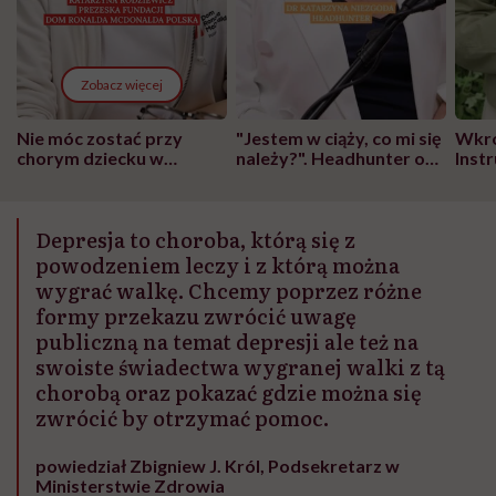
Zobacz więcej
Nie móc zostać przy
"Jestem w ciąży, co mi się
Wkró
chorym dziecku w
należy?". Headhunter o
Inst
szpitalu to tortura.
zmianie pokoleniowej u
atak
"Przeszkadzać w tym
kobiet w ciąży na rynku
wars
może chyba tylko
pracy
eksp
Depresja to choroba, którą się z
głupota i brak
wyobraźni"
powodzeniem leczy i z którą można
wygrać walkę. Chcemy poprzez różne
formy przekazu zwrócić uwagę
publiczną na temat depresji ale też na
swoiste świadectwa wygranej walki z tą
chorobą oraz pokazać gdzie można się
zwrócić by otrzymać pomoc.
powiedział Zbigniew J. Król, Podsekretarz w
Ministerstwie Zdrowia