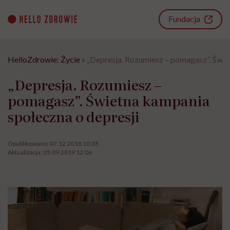
Go
to
Fundacja
content
HelloZdrowie: Życie
›
„Depresja. Rozumiesz – pomagasz”. Świe
„Depresja. Rozumiesz –
pomagasz”. Świetna kampania
społeczna o depresji
Opublikowano:
07.12.2018 10:38
Aktualizacja:
05.09.2019 12:06