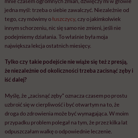
mnie czasem ogromnych zmian, dźwięczy mi w głowie
jedna myśl: trzeba o siebie zawalczyć. Niezależnie od
tego, czy mówimy o
łuszczycy
, czy o jakimkolwiek
innym schorzeniu, nic się samo nie zmieni, jeśli nie
podejmiemy działania. To właśnie była moja
największa lekcja ostatnich miesięcy.
Tylko czy takie podejście nie wiąże się też z presją,
że niezależnie od okoliczności trzeba zacisnąć zęby i
iść dalej?
Myślę, że „zacisnąć zęby” oznacza czasem po prostu
uzbroić się w cierpliwość i być otwartym na to, że
droga do zdrowienia może być wymagająca. W moim
przypadku problem polegał na tym, że przez kilka lat
odpuszczałam walkę o odpowiednie leczenie.