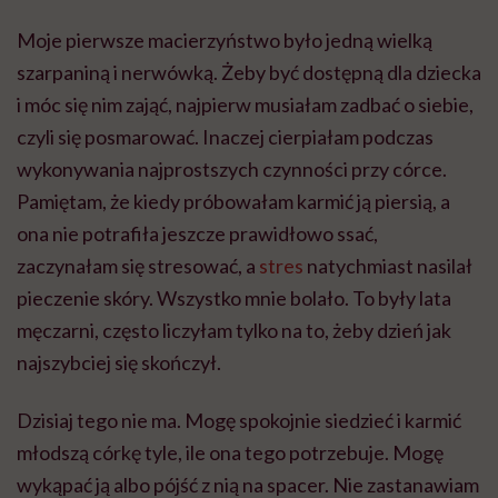
Moje pierwsze macierzyństwo było jedną wielką
szarpaniną i nerwówką. Żeby być dostępną dla dziecka
i móc się nim zająć, najpierw musiałam zadbać o siebie,
czyli się posmarować. Inaczej cierpiałam podczas
wykonywania najprostszych czynności przy córce.
Pamiętam, że kiedy próbowałam karmić ją piersią, a
ona nie potrafiła jeszcze prawidłowo ssać,
zaczynałam się stresować, a
stres
natychmiast nasilał
pieczenie skóry. Wszystko mnie bolało. To były lata
męczarni, często liczyłam tylko na to, żeby dzień jak
najszybciej się skończył.
Dzisiaj tego nie ma. Mogę spokojnie siedzieć i karmić
młodszą córkę tyle, ile ona tego potrzebuje. Mogę
wykąpać ją albo pójść z nią na spacer. Nie zastanawiam