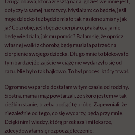
Druga obawa, która zresztą nadal gdzieś we mnie jest,
dotyczyła samej łuszczycy. Myślałam: co będzie, jeśli
moje dziecko też będzie miało tak nasilone zmiany jak
ja? Co zrobię, jeśli będzie cierpiało, płakało, a ja nie
będę wiedziała, jak mu pomóc? Bałam się, że oprócz
własnej walki z chorobą będę musiała patrzeć na
cierpienie swojego dziecka. Długo mnie to blokowało,
tym bardziej że zajście w ciążę nie wydarzyło się od
razu. Nie było tak bajkowo. To był proces, który trwał.
Ogromne wsparcie dostałam w tym czasie od rodziny.
Siostra, mama i mąż powtarzali, że skoro jestem w tak
ciężkim stanie, trzeba podjąć tę próbę. Zapewniali, że
niezależnie od tego, co się wydarzy, będą przy mnie.
Dzięki nim i wiedzy, którą przekazali mi lekarze,
zdecydowałam się rozpocząć leczenie.