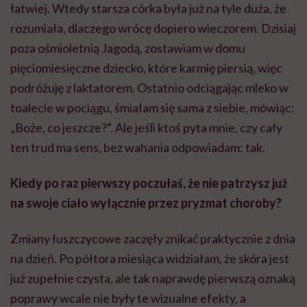
łatwiej. Wtedy starsza córka była już na tyle duża, że
rozumiała, dlaczego wrócę dopiero wieczorem. Dzisiaj
poza ośmioletnią Jagodą, zostawiam w domu
pięciomiesięczne dziecko, które karmię piersią, więc
podróżuję z laktatorem. Ostatnio odciągając mleko w
toalecie w pociągu, śmiałam się sama z siebie, mówiąc:
„Boże, co jeszcze?”. Ale jeśli ktoś pyta mnie, czy cały
ten trud ma sens, bez wahania odpowiadam: tak.
Kiedy po raz pierwszy poczułaś, że nie patrzysz już
na swoje ciało wyłącznie przez pryzmat choroby?
Zmiany łuszczycowe zaczęły znikać praktycznie z dnia
na dzień. Po półtora miesiąca widziałam, że skóra jest
już zupełnie czysta, ale tak naprawdę pierwszą oznaką
poprawy wcale nie były te wizualne efekty, a