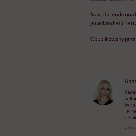
Stavo facendo una l
guardato l’etichett
Opublikowany prz
Anna
Redak
kultu
Wirtu
"Prze
redak
Zobac