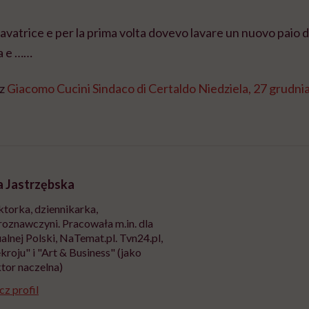
avatrice e per la prima volta dovevo lavare un nuovo paio d
a e ……
ez
Giacomo Cucini Sindaco di Certaldo
Niedziela, 27 grudni
 Jastrzębska
torka, dziennikarka,
roznawczyni. Pracowała m.in. dla
alnej Polski, NaTemat.pl. Tvn24.pl,
kroju" i "Art & Business" (jako
tor naczelna)
z profil