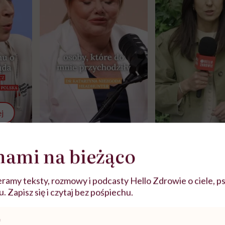
j
nami na bieżąco
zy
"Jestem w ciąży, co mi się
Wkrótce nowa "
szpitalu
należy?". Headhunter o
Instrukcja". Tym 
szkadzać
zmianie pokoleniowej u
atakach paniki. Z
ramy teksty, rozmowy i podcasty Hello Zdrowie o ciele, ps
tylko
kobiet w ciąży na rynku
warsztat pacjen
braźni"
na zabawa, która okazała 
pracy
ekspercki
 Zapisz się i czytaj bez pośpiechu.
cie”