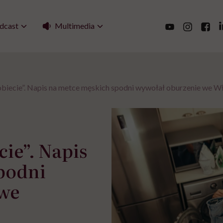
Multimedia
dcast
kobiecie”. Napis na metce męskich spodni wywołał oburzenie we W
cie”. Napis
podni
 we