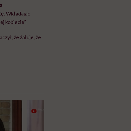
na
kę
. Wkładając
ej kobiecie”.
zył, że żałuje, że