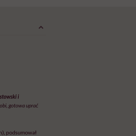
stowski i
robi, gotowa uprać
ch), podsumował