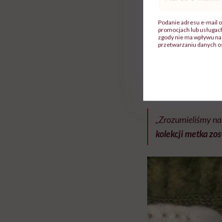
mail
*
Post burmistrza sp
Podanie adresu e-mail o
promocjach lub usługa
Zareagowały też st
zgody nie ma wpływu na 
przetwarzaniu danych o
producenta spodni, f
W odpowiedzi, cytow
zabawa, która okaza
„Zrozumieliśmy na
kolekcji metka zo