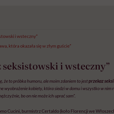
stowski i wsteczny”
awa, która okazała się w złym guście”
 seksistowski i wsteczny”
ę, że to próbka humoru, ale moim zdaniem to jest
przekaz seksi
ejne wyobrażenie kobiety, która siedzi w domu i wszystko w nim 
żczyźnie, bo on nie może ich uprać sam”.
mo Cucini, burmistrz Certaldo (koło Florencji we Włosze