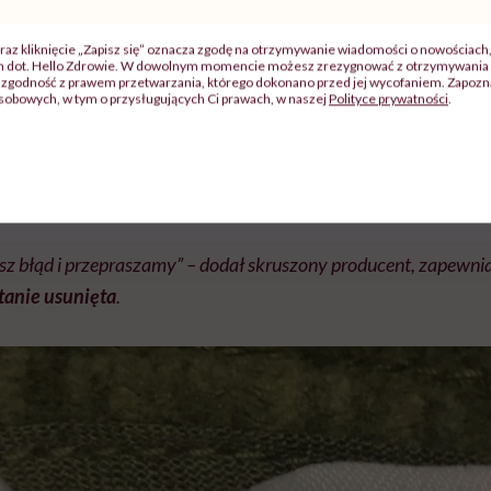
rowokował mnóstwo komentarzy i rozlał się falą oburzenia 
raz kliknięcie „Zapisz się” oznacza zgodę na otrzymywanie wiadomości o nowościach
ch dot. Hello Zdrowie. W dowolnym momencie możesz zrezygnować z otrzymywania 
owarzyszenia kobiet. Demokratki z Toskanii wystosowały
zgodność z prawem przetwarzania, którego dokonano przed jej wycofaniem. Zapoznaj
sobowych, w tym o przysługujących Ci prawach, w naszej
Polityce prywatności
.
irmy z Bolonii, w której zganiły tego typu działania.
anej przez włoskie media, firma podkreśliła, że jej celem 
ła się w złym guście”.
sz błąd i przepraszamy” – dodał skruszony producent, zapewni
stanie usunięta
.