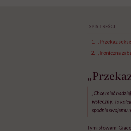
SPIS TREŚCI
„Przekaz seksi
„Ironiczna zab
„Przekaz
„Chcę mieć nadziej
wsteczny
. To kol
spodnie swojemu mę
Tymi słowami Giaco