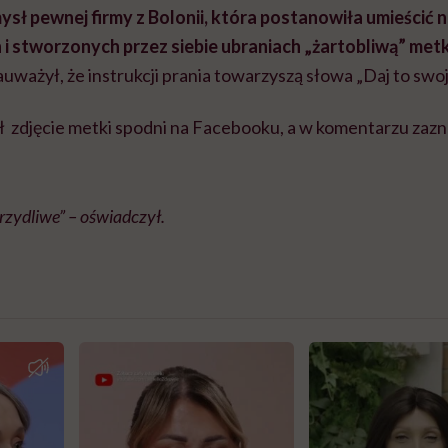
sł pewnej firmy z Bolonii, która postanowiła umieścić 
i stworzonych przez siebie ubraniach „żartobliwą” met
auważył, że instrukcji prania towarzyszą słowa „Daj to swoj
 zdjęcie metki spodni na Facebooku, a w komentarzu zaznac
zydliwe” – oświadczył.