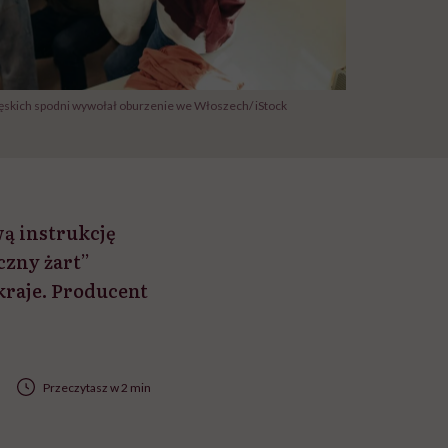
 męskich spodni wywołał oburzenie we Włoszech/ iStock
ą instrukcję
czny żart”
kraje. Producent
Przeczytasz w 2 min