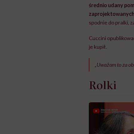
średnio udany pomy
zaprojektowanych 
spodnie do pralki, z
Cuccini opublikował
je kupił.
„Uważam to za obr
Rolki