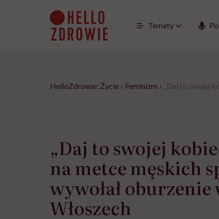
Go
to
content
Tematy
Po
HelloZdrowie: Życie
›
Feminizm
›
„Daj to swojej 
„Daj to swojej kobie
na metce męskich s
wywołał oburzenie
Włoszech