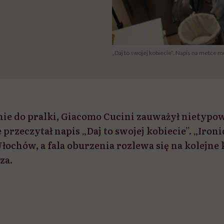
„Daj to swojej kobiecie”. Napis na metce
ie do pralki, Giacomo Cucini zauważył nietypow
 przeczytał napis „Daj to swojej kobiecie”. „Ironi
ochów, a fala oburzenia rozlewa się na kolejne 
za.