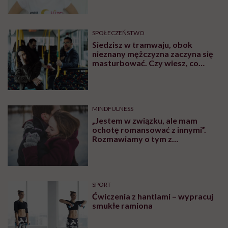
po pomoc”. Alicja o wychodzeniu z
depresji
SPOŁECZEŃSTWO
Siedzisz w tramwaju, obok
nieznany mężczyzna zaczyna się
masturbować. Czy wiesz, co
robić?
MINDFULNESS
„Jestem w związku, ale mam
ochotę romansować z innymi”.
Rozmawiamy o tym z
psychologiem
SPORT
Ćwiczenia z hantlami – wypracuj
smukłe ramiona