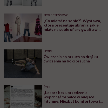
SPOŁECZEŃSTWO
„Co miałaś na sobie?”. Wystawa,
która prezentuje ubrania, jakie
miały na sobie ofiary gwałtu w
momencie napaści
SPORT
Ćwiczenia na brzuch na drążku –
ćwiczenia na boki brzucha
ŻYCIE
„Lekarz bez uprzedzenia
wepchnął mi palce w miejsce
intymne. Niezbyt komfortowa i
przyjemna sytuacja” – mówi