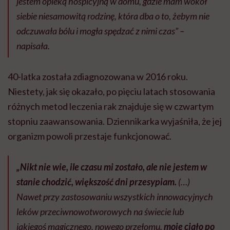
jestem opieką hospicyjną w domu, gdzie mam wokół
siebie niesamowitą rodzinę, która dba o to, żebym nie
odczuwała bólu i mogła spędzać z nimi czas” –
napisała.
40-latka została zdiagnozowana w 2016 roku.
Niestety, jak się okazało, po pięciu latach stosowania
różnych metod leczenia rak znajduje się w czwartym
stopniu zaawansowania. Dziennikarka wyjaśniła, że jej
organizm powoli przestaje funkcjonować.
„Nikt nie wie, ile czasu mi zostało, ale nie jestem w
stanie chodzić, większość dni przesypiam.
(…)
Nawet przy zastosowaniu wszystkich innowacyjnych
leków przeciwnowotworowych na świecie lub
jakiegoś magicznego, nowego przełomu,
moje ciało po