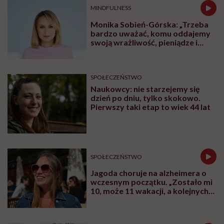
MINDFULNESS
Monika Sobień-Górska: „Trzeba
bardzo uważać, komu oddajemy
swoją wrażliwość, pieniądze i
zaufanie”
SPOŁECZEŃSTWO
Naukowcy: nie starzejemy się
dzień po dniu, tylko skokowo.
Pierwszy taki etap to wiek 44 lat
SPOŁECZEŃSTWO
Jagoda choruje na alzheimera o
wczesnym początku. „Zostało mi
10, może 11 wakacji, a kolejnych
nie będę już świadoma”