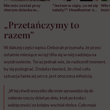
Nie móc zostać przy
"Jestem w ciąży, co mi się
Wkró
chorym dziecku w
należy?". Headhunter o
Inst
szpitalu to tortura.
zmianie pokoleniowej u
atak
"Przeszkadzać w tym
kobiet w ciąży na rynku
wars
„
Przetańczymy to
może chyba tylko
pracy
eksp
głupota i brak
razem”
wyobraźni"
W dalszej części wpisu Deborah przyznała, że przez
ostatnie miesiące wciąż tliła się w niej nadzieja na
wyzdrowienie. Teraz jednak wie, że nadszedł moment,
by się pożegnać. Dodała również, że choć cała
sytuacja łamie jej serce, jest otoczona miłością.
„W tej chwili wszystko dla mnie sprowadza się do
robienia rzeczy dzień po dniu, krok po kroku i
wdzięczności za kolejny wschód słońca. Cała moja