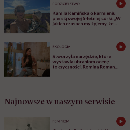
RODZICIELSTWO
Kamila Kamińska o karmieniu
piersią swojej 5-letniej córki: „W
jakich czasach my żyjemy, że
naturalne sprawy musimy
normalizować?”
EKOLOGIA
Stworzyła narzędzie, które
wystawia ubraniom ocenę
toksyczności. Romina Roman
tłumaczy, co plastik robi z naszą
skórą
Najnowsze w naszym serwisie
FEMINIZM