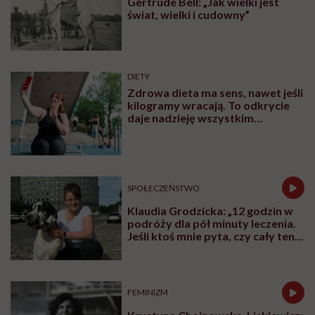
Gertrude Bell: „Jak wielki jest
świat, wielki i cudowny”
DIETY
Zdrowa dieta ma sens, nawet jeśli
kilogramy wracają. To odkrycie
daje nadzieję wszystkim
walczącym z efektem jo-jo
SPOŁECZEŃSTWO
Klaudia Grodzicka: „12 godzin w
podróży dla pół minuty leczenia.
Jeśli ktoś mnie pyta, czy cały ten
trud ma sens, bez wahania
odpowiadam: 'tak’”
FEMINIZM