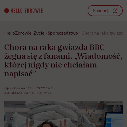
Go
to
Fundacja
content
HelloZdrowie: Życie
›
Społeczeństwo
›
Chora na raka gwiazda 
Chora na raka gwiazda BBC
żegna się z fanami. „Wiadomość,
której nigdy nie chciałam
napisać”
Opublikowano:
11.05.2022 14:18
Aktualizacja:
24.10.2024 12:38