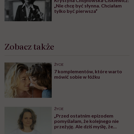
Krystyna Chojnowska-Liskiewicz:
„Nie chcę być słynna. Chciałam
tylko być pierwsza”
Zobacz także
ŻYCIE
7 komplementów, które warto
mówić sobie w łóżku
ŻYCIE
„Przed ostatnim epizodem
pomyślałam, że kolejnego nie
przeżyję. Ale dziś myślę, że
przeżyję, tylko wcześniej pójdę