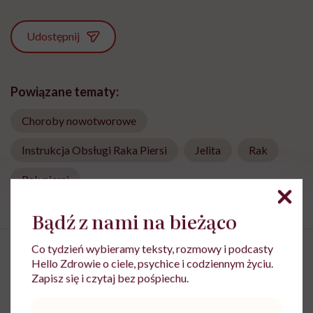
Udostępnij
Powiązane tematy:
Choroby nowotworowe
Instrukcja Obsługi Raka Piersi
Jelita
Rak
Rak piersi
Bądź z nami na bieżąco
Co tydzień wybieramy teksty, rozmowy i podcasty
Hello Zdrowie o ciele, psychice i codziennym życiu.
Zapisz się i czytaj bez pośpiechu.
Przekształciła nowotwory w
Adres