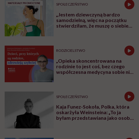
MATERIAŁY PROMOCYJNE
SPOŁECZEŃSTWO
„Jestem dziewczyną bardzo
samodzielną, więc na początku
stwierdziłam, że muszę o siebie
zadbać”. Emilia Pobiedzińska o
słodko-gorzkim doświadczeniu
menopauzy
RODZICIELSTWO
„Opieka skoncentrowana na
rodzinie to jest coś, bez czego
współczesna medycyna sobie nie
poradzi”
SPOŁECZEŃSTWO
Kaja Funez-Sokoła, Polka, która
oskarżyła Weinsteina: „To ja
byłam przedstawiana jako osoba,
która musi się bronić”