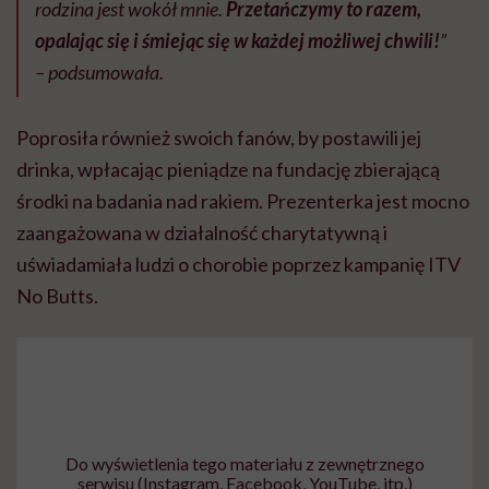
rodzina jest wokół mnie.
Przetańczymy to razem,
opalając się i śmiejąc się w każdej możliwej chwili!
”
– podsumowała.
Poprosiła również swoich fanów, by postawili jej
drinka, wpłacając pieniądze na fundację zbierającą
środki na badania nad rakiem. Prezenterka jest mocno
zaangażowana w działalność charytatywną i
uświadamiała ludzi o chorobie poprzez kampanię ITV
No Butts.
Do wyświetlenia tego materiału z zewnętrznego
serwisu (Instagram, Facebook, YouTube, itp.)