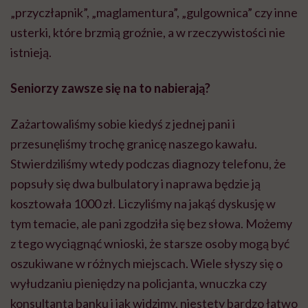
„przyczłapnik”, „maglamentura”, „gulgownica” czy inne
usterki, które brzmią groźnie, a w rzeczywistości nie
istnieją.
Seniorzy zawsze się na to nabierają?
Zażartowaliśmy sobie kiedyś z jednej pani i
przesunęliśmy trochę granicę naszego kawału.
Stwierdziliśmy wtedy podczas diagnozy telefonu, że
popsuły się dwa bulbulatory i naprawa będzie ją
kosztowała 1000 zł. Liczyliśmy na jakąś dyskusję w
tym temacie, ale pani zgodziła się bez słowa. Możemy
z tego wyciągnąć wnioski, że starsze osoby mogą być
oszukiwane w różnych miejscach. Wiele słyszy się o
wyłudzaniu pieniędzy na policjanta, wnuczka czy
konsultanta banku i jak widzimy, niestety bardzo łatwo