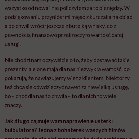
wszystko od nowa i nie policzyłem za to pieniędzy. W
podziękowaniu przyniósł mi mięso z kurczaka na obiad,
a po chwili wrócił jeszcze z butelką whisky, co z
pewnością finansowo przekroczyło wartość całej
usługi.
Nie chodzi nam oczywiście o to, żeby dostawać takie
prezenty, ale one mają dla nas niezwykłą wartość, bo
pokazują, że nawiązujemy więź z klientem. Niektórzy
też chcą się odwdzięczyć nawet za niewielką usługę,
bo – choć dla nas to chwila – to dla nich to wiele
znaczy.
Jak długo zajmuje wam naprawienie usterki
bulbulatora? Jedna z bohaterek waszych filmów
przyznała, że dla niej czasem są to duże problemy, a