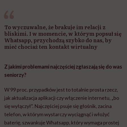
szpitalu to tortura.
zmianie pokoleniowej u
atak
"Przeszkadzać w tym
kobiet w ciąży na rynku
wars
może chyba tylko
pracy
eksp
głupota i brak
wyobraźni"
To wyczuwalne, że brakuje im relacji z
bliskimi. I w momencie, w którym popsuł się
Whatsapp, przychodzą szybko do nas, by
mieć chociaż ten kontakt wirtualny
Z jakimi problemami najczęściej zgłaszają się do was
seniorzy?
W 99 proc. przypadków jest to totalnie prosta rzecz,
jak aktualizacja aplikacji czy włączenie internetu, „bo
się wyłączył”. Najczęściej psuje się głośnik, zacina
telefon, w którym wystarczy wyciągnąć i włożyć
baterię, szwankuje Whatsapp, który wymaga prostej