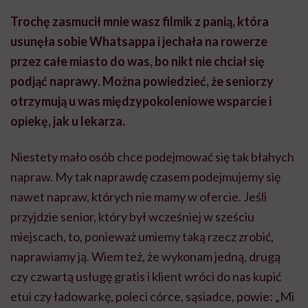
Trochę zasmucił mnie wasz filmik z panią, która
usunęła sobie Whatsappa i jechała na rowerze
przez całe miasto do was, bo nikt nie chciał się
podjąć naprawy. Można powiedzieć, że seniorzy
otrzymują u was międzypokoleniowe wsparcie i
opiekę, jak u lekarza.
Niestety mało osób chce podejmować się tak błahych
napraw. My tak naprawdę czasem podejmujemy się
nawet napraw, których nie mamy w ofercie. Jeśli
przyjdzie senior, który był wcześniej w sześciu
miejscach, to, ponieważ umiemy taką rzecz zrobić,
naprawiamy ją. Wiem też, że wykonam jedną, drugą
czy czwartą usługę gratis i klient wróci do nas kupić
etui czy ładowarkę, poleci córce, sąsiadce, powie: „Mi