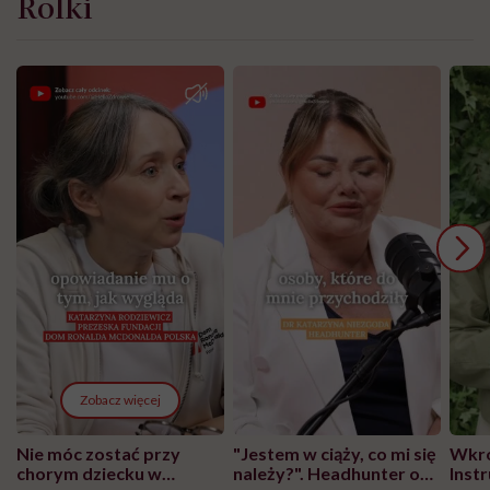
Rolki
Zobacz więcej
Nie móc zostać przy
"Jestem w ciąży, co mi się
Wkró
chorym dziecku w
należy?". Headhunter o
Inst