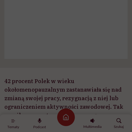
42 procent Polek w wieku
okołomenopauzalnym zastanawiała się nad
zmianą swojej pracy, rezygnacją z niej lub
ograniczeniem aktywności zawodowej. Tak
wynika z raportu przygotowanego przez
Strona główna
Kulczyk Foundation. Co sprawia, że dojrzałe
Multimedia
Szukaj
Tematy
Podcast