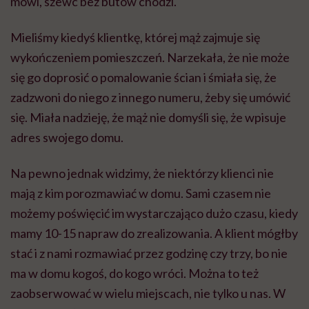
mówi, szewc bez butów chodzi.
Mieliśmy kiedyś klientkę, której mąż zajmuje się
wykończeniem pomieszczeń. Narzekała, że nie może
się go doprosić o pomalowanie ścian i śmiała się, że
zadzwoni do niego z innego numeru, żeby się umówić
się. Miała nadzieję, że mąż nie domyśli się, że wpisuje
adres swojego domu.
Na pewno jednak widzimy, że niektórzy klienci nie
mają z kim porozmawiać w domu. Sami czasem nie
możemy poświęcić im wystarczająco dużo czasu, kiedy
mamy 10-15 napraw do zrealizowania. A klient mógłby
stać i z nami rozmawiać przez godzinę czy trzy, bo nie
ma w domu kogoś, do kogo wróci. Można to też
zaobserwować w wielu miejscach, nie tylko u nas. W