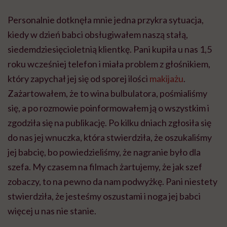
Personalnie dotknęła mnie jedna przykra sytuacja,
kiedy w dzień babci obsługiwałem naszą stałą,
siedemdziesięcioletnią klientkę. Pani kupiła u nas 1,5
roku wcześniej telefon i miała problem z głośnikiem,
który zapychał jej się od sporej ilości
makijażu
.
Zażartowałem, że to wina bulbulatora, pośmialiśmy
się, a po rozmowie poinformowałem ją o wszystkim i
zgodziła się na publikację. Po kilku dniach zgłosiła się
do nas jej wnuczka, która stwierdziła, że oszukaliśmy
jej babcię, bo powiedzieliśmy, że nagranie było dla
szefa. My czasem na filmach żartujemy, że jak szef
zobaczy, to na pewno da nam podwyżkę. Pani niestety
stwierdziła, że jesteśmy oszustami i noga jej babci
więcej u nas nie stanie.