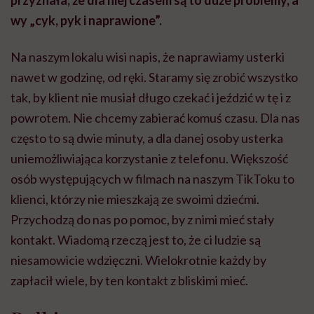
wy „cyk, pyk i naprawione”.
Na naszym lokalu wisi napis, że naprawiamy usterki
nawet w godzinę, od ręki. Staramy się zrobić wszystko
tak, by klient nie musiał długo czekać i jeździć w tę i z
powrotem. Nie chcemy zabierać komuś czasu. Dla nas
często to są dwie minuty, a dla danej osoby usterka
uniemożliwiająca korzystanie z telefonu. Większość
osób występujących w filmach na naszym TikToku to
klienci, którzy nie mieszkają ze swoimi dziećmi.
Przychodzą do nas po pomoc, by z nimi mieć stały
kontakt. Wiadomą rzeczą jest to, że ci ludzie są
niesamowicie wdzięczni. Wielokrotnie każdy by
zapłacił wiele, by ten kontakt z bliskimi mieć.