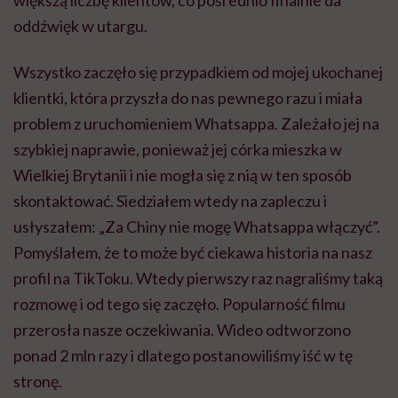
oddźwięk w utargu.
Wszystko zaczęło się przypadkiem od mojej ukochanej
klientki, która przyszła do nas pewnego razu i miała
problem z uruchomieniem Whatsappa. Zależało jej na
szybkiej naprawie, ponieważ jej córka mieszka w
Wielkiej Brytanii i nie mogła się z nią w ten sposób
skontaktować. Siedziałem wtedy na zapleczu i
usłyszałem: „Za Chiny nie mogę Whatsappa włączyć”.
Pomyślałem, że to może być ciekawa historia na nasz
profil na TikToku. Wtedy pierwszy raz nagraliśmy taką
rozmowę i od tego się zaczęło. Popularność filmu
przerosła nasze oczekiwania. Wideo odtworzono
ponad 2 mln razy i dlatego postanowiliśmy iść w tę
stronę.