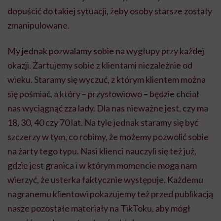
dopuścić do takiej sytuacji, żeby osoby starsze zostały
zmanipulowane.
My jednak pozwalamy sobie na wygłupy przy każdej
okazji. Żartujemy sobie z klientami niezależnie od
wieku. Staramy się wyczuć, z którym klientem można
się pośmiać, a który – przysłowiowo – będzie chciał
nas wyciągnąć zza lady. Dla nas nieważne jest, czy ma
18, 30, 40 czy 70 lat. Na tyle jednak staramy się być
szczerzy w tym, co robimy, że możemy pozwolić sobie
na żarty tego typu. Nasi klienci nauczyli się też już,
gdzie jest granica i w którym momencie mogą nam
wierzyć, że usterka faktycznie występuje. Każdemu
nagranemu klientowi pokazujemy też przed publikacją
nasze pozostałe materiały na TikToku, aby mógł