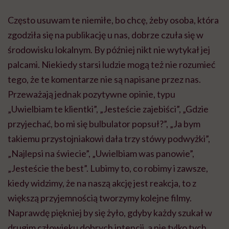
Często usuwam te niemiłe, bo chcę, żeby osoba, która
zgodziła się na publikację u nas, dobrze czuła się w
środowisku lokalnym. By później nikt nie wytykał jej
palcami. Niekiedy starsi ludzie mogą też nie rozumieć
tego, że te komentarze nie są napisane przez nas.
Przeważają jednak pozytywne opinie, typu
„Uwielbiam te klientki”, „Jesteście zajebiści”, „Gdzie
przyjechać, bo mi się bulbulator popsuł?”, „Ja bym
takiemu przystojniakowi dała trzy stówy podwyżki”,
„Najlepsi na świecie”, „Uwielbiam was panowie”,
„Jesteście the best”. Lubimy to, co robimy i zawsze,
kiedy widzimy, że na naszą akcję jest reakcja, to z
większą przyjemnością tworzymy kolejne filmy.
Naprawdę piękniej by się żyło, gdyby każdy szukał w
drugim człowieku dobrych intencji, a nie tylko tych