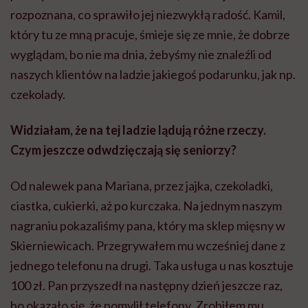
rozpoznana, co sprawiło jej niezwykłą radość. Kamil,
który tu ze mną pracuje, śmieje się ze mnie, że dobrze
wyglądam, bo nie ma dnia, żebyśmy nie znaleźli od
naszych klientów na ladzie jakiegoś podarunku, jak np.
czekolady.
Widziałam, że na tej ladzie lądują różne rzeczy.
Czym jeszcze odwdzięczają się seniorzy?
Od nalewek pana Mariana, przez jajka, czekoladki,
ciastka, cukierki, aż po kurczaka. Na jednym naszym
nagraniu pokazaliśmy pana, który ma sklep mięsny w
Skierniewicach. Przegrywałem mu wcześniej dane z
jednego telefonu na drugi. Taka usługa u nas kosztuje
100 zł. Pan przyszedł na następny dzień jeszcze raz,
bo okazało się, że pomylił telefony. Zrobiłem mu