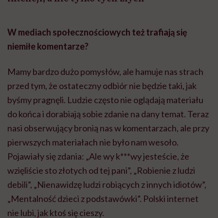
W mediach społecznościowych też trafiają się
niemiłe komentarze?
Mamy bardzo dużo pomysłów, ale hamuje nas strach
przed tym, że ostateczny odbiór nie będzie taki, jak
byśmy pragnęli. Ludzie często nie oglądają materiału
do końca i dorabiają sobie zdanie na dany temat. Teraz
nasi obserwujący bronią nas w komentarzach, ale przy
pierwszych materiałach nie było nam wesoło.
Pojawiały się zdania: „Ale wy k***wy jesteście, że
wzięliście sto złotych od tej pani”, „Robienie z ludzi
debili”, „Nienawidzę ludzi robiących z innych idiotów”,
„Mentalność dzieci z podstawówki”. Polski internet
nie lubi, jak ktoś się cieszy.