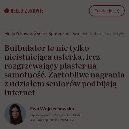
Go
to
Fundacja
content
HelloZdrowie: Życie
›
Społeczeństwo
›
Bulbulator to nie tylko
Bulbulator to nie tylko
nieistniejąca usterka, lecz
rozgrzewający plaster na
samotność. Żartobliwe nagrania
z udziałem seniorów podbijają
internet
Ewa Wojciechowska
Opublikowano:
26.12.2023 11:40
Aktualizacja:
18.01.2024 08:33