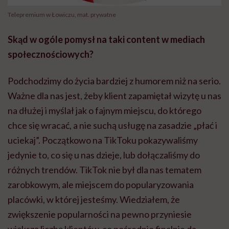
Telepremium w Łowiczu, mat. prywatne
Skąd w ogóle pomysł na taki content w mediach
społecznościowych?
Podchodzimy do życia bardziej z humorem niż na serio.
Ważne dla nas jest, żeby klient zapamiętał wizytę u nas
na dłużej i myślał jak o fajnym miejscu, do którego
chce się wracać, a nie suchą usługę na zasadzie „płać i
uciekaj”. Początkowo na TikToku pokazywaliśmy
jedynie to, co się u nas dzieje, lub dołączaliśmy do
różnych trendów. TikTok nie był dla nas tematem
zarobkowym, ale miejscem do popularyzowania
placówki, w której jesteśmy. Wiedziałem, że
zwiększenie popularności na pewno przyniesie
większą liczbę klientów, co pośrednio finalnie da