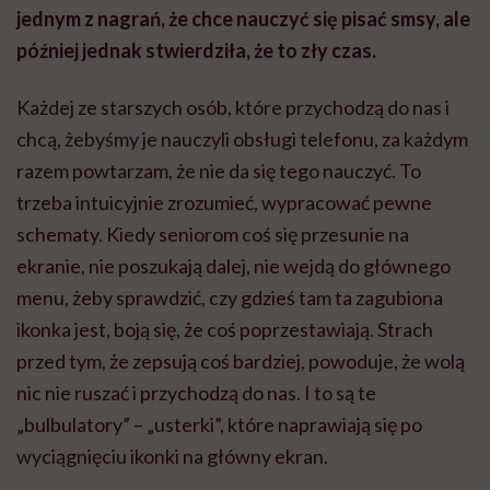
jednym z nagrań, że chce nauczyć się pisać smsy, ale
później jednak stwierdziła, że to zły czas.
Każdej ze starszych osób, które przychodzą do nas i
chcą, żebyśmy je nauczyli obsługi telefonu, za każdym
razem powtarzam, że nie da się tego nauczyć. To
trzeba intuicyjnie zrozumieć, wypracować pewne
schematy. Kiedy seniorom coś się przesunie na
ekranie, nie poszukają dalej, nie wejdą do głównego
menu, żeby sprawdzić, czy gdzieś tam ta zagubiona
ikonka jest, boją się, że coś poprzestawiają. Strach
przed tym, że zepsują coś bardziej, powoduje, że wolą
nic nie ruszać i przychodzą do nas. I to są te
„bulbulatory” – „usterki”, które naprawiają się po
wyciągnięciu ikonki na główny ekran.