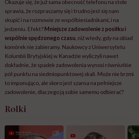
Okazuje się, że już sama obecność telefonu na stole
sprawia, że rozpraszamy się i trudno jest się nam
skupić i na rozmowie ze współbiesiadnikami, i na
jedzeniu. Efekt?
Mniejsze zadowolenie z posiłku i
wspólnie spędzonego czasu
, niż wtedy, gdy na obiad
komórek nie zabieramy. Naukowcy z Uniwersytetu
Kolumbii Brytyjskiej w Kanadzie wyliczyli nawet
dokładnie, że spadek zadowolenia wynosi równiutkie
pół punktu na siedmiopunktowej skali. Może nie brzmi
to imponująco, ale skoro jest szansa na pełniejsze
zadowolenie, dlaczego ją sobie samemu odbierać?
Rolki