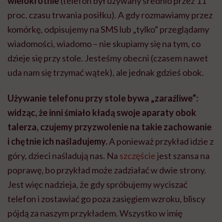
wielokrotnie
(telefon był używany średnio przez 11
proc. czasu trwania posiłku). A gdy rozmawiamy przez
komórkę, odpisujemy na SMS lub „tylko” przeglądamy
wiadomości, wiadomo – nie skupiamy się na tym, co
dzieje się przy stole. Jesteśmy obecni (czasem nawet
uda nam się trzymać wątek), ale jednak gdzieś obok.
Używanie telefonu przy stole bywa „zaraźliwe”:
widząc, że inni śmiało kładą swoje aparaty obok
talerza, czujemy przyzwolenie na takie zachowanie
i chętnie ich naśladujemy.
A ponieważ przykład idzie z
góry, dzieci naśladują nas. Na
szczęście
jest szansa na
poprawę, bo przykład może zadziałać w dwie strony.
Jest więc nadzieja, że gdy spróbujemy wyciszać
telefon i zostawiać go poza zasięgiem wzroku, bliscy
pójdą za naszym przykładem. Wszystko w imię