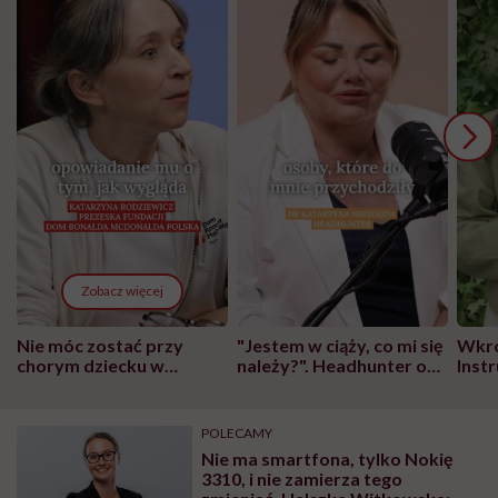
Zobacz więcej
Nie móc zostać przy
"Jestem w ciąży, co mi się
Wkró
chorym dziecku w
należy?". Headhunter o
Inst
szpitalu to tortura.
zmianie pokoleniowej u
atak
"Przeszkadzać w tym
kobiet w ciąży na rynku
wars
może chyba tylko
pracy
eksp
POLECAMY
głupota i brak
Nie ma smartfona, tylko Nokię
wyobraźni"
3310, i nie zamierza tego