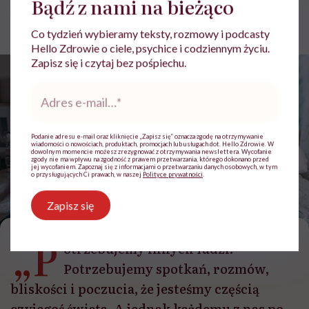
Bądź z nami na bieżąco
Małgorzata Germak
Opublikowano:
10.07.2026 10:48
Co tydzień wybieramy teksty, rozmowy i podcasty
Hello Zdrowie o ciele, psychice i codziennym życiu.
Zapisz się i czytaj bez pośpiechu.
Adres
e-
mail
*
Podanie adresu e-mail oraz kliknięcie „Zapisz się” oznacza zgodę na otrzymywanie
wiadomości o nowościach, produktach, promocjach lub usługach dot. Hello Zdrowie. W
dowolnym momencie możesz zrezygnować z otrzymywania newslettera. Wycofanie
zgody nie ma wpływu na zgodność z prawem przetwarzania, którego dokonano przed
jej wycofaniem. Zapoznaj się z informacjami o przetwarzaniu danych osobowych, w tym
o przysługujących Ci prawach, w naszej
Polityce prywatności
.
Zapisz się
/fot. Getty Images, Davin G Photography
„P
otrzebujemy innych ludzi.
Potrzebujemy spotkań, rozmów,
bliskości i poczucia, że jesteśmy częścią
czyjegoś świata. A jednak każdemu z nas po