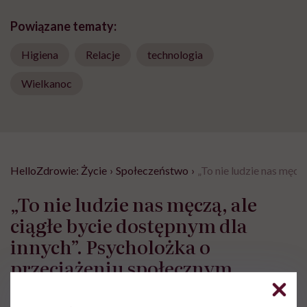
Powiązane tematy:
Higiena
Relacje
technologia
Wielkanoc
HelloZdrowie: Życie
›
Społeczeństwo
›
„To nie ludzie nas męcz
„To nie ludzie nas męczą, ale
ciągłe bycie dostępnym dla
innych”. Psycholożka o
przeciążeniu społecznym