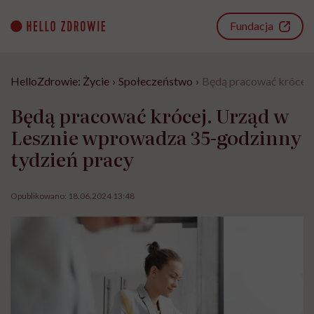
Go
to
Fundacja
content
HelloZdrowie: Życie
›
Społeczeństwo
›
Będą pracować krócej.
Będą pracować krócej. Urząd w
Lesznie wprowadza 35-godzinny
tydzień pracy
Opublikowano:
18.06.2024 13:48