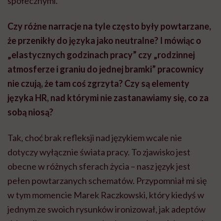
społecznymi.
Czy różne narracje na tyle często były powtarzane,
że przenikły do języka jako neutralne? I mówiąc o
„elastycznych godzinach pracy” czy „rodzinnej
atmosferze i graniu do jednej bramki” pracownicy
nie czują, że tam coś zgrzyta? Czy są elementy
języka HR, nad którymi nie zastanawiamy się, co za
sobą niosą?
Tak, choć brak refleksji nad językiem wcale nie
dotyczy wyłącznie świata pracy. To zjawisko jest
obecne w różnych sferach życia – nasz język jest
pełen powtarzanych schematów. Przypomniał mi się
w tym momencie Marek Raczkowski, który kiedyś w
jednym ze swoich rysunków ironizował, jak adeptów