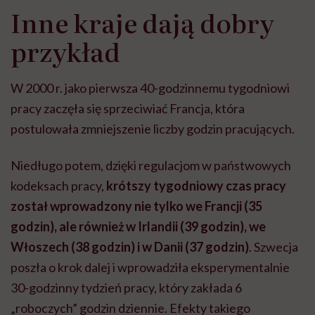
Inne kraje dają dobry
przykład
W 2000 r. jako pierwsza 40-godzinnemu tygodniowi
pracy zaczęła się sprzeciwiać Francja, która
postulowała zmniejszenie liczby godzin pracujących.
Niedługo potem, dzięki regulacjom w państwowych
kodeksach pracy,
krótszy tygodniowy czas pracy
został wprowadzony nie tylko we Francji (35
godzin), ale również w Irlandii (39 godzin), we
Włoszech (38 godzin) i w Danii (37 godzin)
. Szwecja
poszła o krok dalej i wprowadziła eksperymentalnie
30-godzinny tydzień pracy, który zakłada 6
„roboczych” godzin dziennie. Efekty takiego