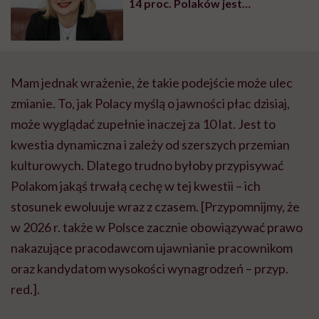
14 proc. Polaków jest
zaangażowanych w swoją pracę.
To jest absolutnie przerażające!”
– mówi Dobrosława Gogłoza
Mam jednak wrażenie, że takie podejście może ulec
zmianie. To, jak Polacy myślą o jawności płac dzisiaj,
może wyglądać zupełnie inaczej za 10 lat. Jest to
kwestia dynamiczna i zależy od szerszych przemian
kulturowych. Dlatego trudno byłoby przypisywać
Polakom jakąś trwałą cechę w tej kwestii – ich
stosunek ewoluuje wraz z czasem. [Przypomnijmy, że
w 2026 r. także w Polsce zacznie obowiązywać prawo
nakazujące pracodawcom ujawnianie pracownikom
oraz kandydatom wysokości wynagrodzeń – przyp.
red.].