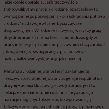
jakiekolwiek paralele. Jeśli rzeczywiście
traktowalibyśmy pracę jak rodzinę, oznaczałoby to
wymóg pełnego poświęcenia – przedkładania potrzeb
„rodziny” nad swoje własne, bycia zawsze
dyspozycyjnym. W rodzinie zazwyczaj wszyscy grają
do jednej bramki i nie ma hierarchii, podczas gdy w
pracy interesy są rozbieżne: pracownicy chcą zarabiać
jak najwięcej za swoją pracę, a pracodawcy –
maksymalizować zysk, płacąc jak najmniej.
Metafora „rodzinnej atmosfery” zakłamuje tę
rzeczywistość. Z jednej strony sugeruje wspólnotę, z
drugiej – pomija kluczową prawdę o pracy: jest to
relacja ekonomiczna, nie rodzinna. Tego rodzaju
narracje mogą być toksyczne, bo wprowadzają
fałszywe oczekiwania i utrudniają otwartą rozmowę o