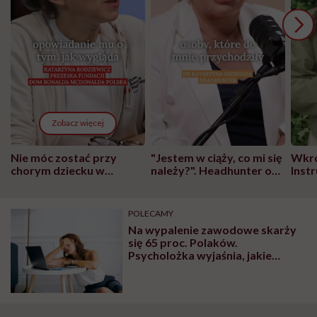
Zobacz więcej
Nie móc zostać przy
"Jestem w ciąży, co mi się
Wkró
chorym dziecku w
należy?". Headhunter o
Inst
szpitalu to tortura.
zmianie pokoleniowej u
atak
"Przeszkadzać w tym
kobiet w ciąży na rynku
wars
może chyba tylko
pracy
eksp
POLECAMY
głupota i brak
Na wypalenie zawodowe skarży
wyobraźni"
się 65 proc. Polaków.
Psycholożka wyjaśnia, jakie
symptomy powinny nas
zaniepokoić