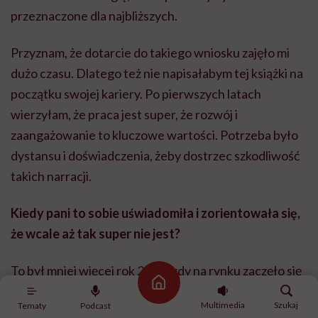
przeznaczone dla najbliższych.
Przyznam, że dotarcie do takiego wniosku zajęło mi
dużo czasu. Dlatego też nie napisałabym tej książki na
początku swojej kariery. Po pierwszych latach
wierzyłam, że praca jest super, że rozwój i
zaangażowanie to kluczowe wartości. Potrzeba było
dystansu i doświadczenia, żeby dostrzec szkodliwość
takich narracji.
Kiedy pani to sobie uświadomiła i zorientowała się,
że wcale aż tak super nie jest?
To był mniej więcej rok 2017, gdy na rynku zaczęło się
Strona główna
pojawiać mnóstwo poradników i aplikacji dotyczących
Multimedia
Szukaj
Tematy
Podcast
produktywności. Wtedy w „Wysokich Obcasach”