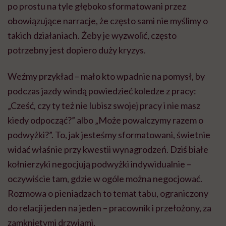
po prostu na tyle głęboko sformatowani przez
obowiązujące narracje, że często sami nie myślimy o
takich działaniach. Żeby je wyzwolić, często
potrzebny jest dopiero duży kryzys.
Weźmy przykład – mało kto wpadnie na pomysł, by
podczas jazdy windą powiedzieć koledze z pracy:
„Cześć, czy ty też nie lubisz swojej pracy i nie masz
kiedy odpocząć?” albo „Może powalczymy razem o
podwyżki?”. To, jak jesteśmy sformatowani, świetnie
widać właśnie przy kwestii wynagrodzeń. Dziś białe
kołnierzyki negocjują podwyżki indywidualnie –
oczywiście tam, gdzie w ogóle można negocjować.
Rozmowa o pieniądzach to temat tabu, ograniczony
do relacji jeden na jeden – pracownik i przełożony, za
zamkniętymi drzwiami.