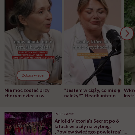
Zobacz więcej
Nie móc zostać przy
"Jestem w ciąży, co mi się
Wkró
chorym dziecku w
należy?". Headhunter o
Inst
szpitalu to tortura.
zmianie pokoleniowej u
atak
"Przeszkadzać w tym
kobiet w ciąży na rynku
wars
może chyba tylko
pracy
eksp
POLECAMY
głupota i brak
Aniołki Victoria’s Secret po 6
wyobraźni"
latach wróciły na wybieg.
„Powiew świeżego powietrza” i