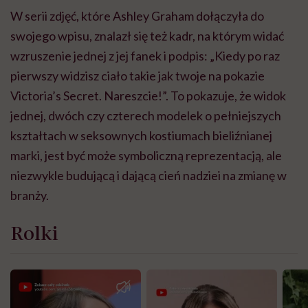
W serii zdjęć, które Ashley Graham dołączyła do
swojego wpisu, znalazł się też kadr, na którym widać
wzruszenie jednej z jej fanek i podpis: „Kiedy po raz
pierwszy widzisz ciało takie jak twoje na pokazie
Victoria’s Secret. Nareszcie!”. To pokazuje, że widok
jednej, dwóch czy czterech modelek o pełniejszych
kształtach w seksownych kostiumach bieliźnianej
marki, jest być może symboliczną reprezentacją, ale
niezwykle budującą i dającą cień nadziei na zmianę w
branży.
Rolki