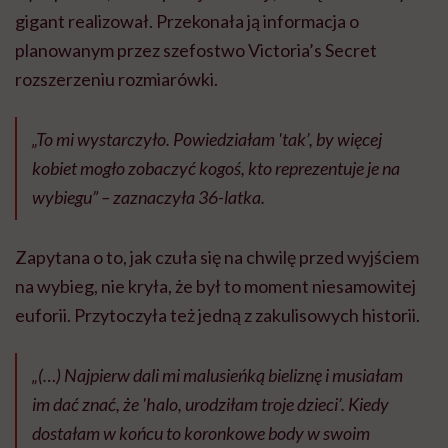
gigant realizował. Przekonała ją informacja o
planowanym przez szefostwo Victoria’s Secret
rozszerzeniu rozmiarówki.
„To mi wystarczyło. Powiedziałam 'tak’, by więcej
kobiet mogło zobaczyć kogoś, kto reprezentuje je na
wybiegu” – zaznaczyła 36-latka.
Zapytana o to, jak czuła się na chwilę przed wyjściem
na wybieg, nie kryła, że był to moment niesamowitej
euforii. Przytoczyła też jedną z zakulisowych historii.
„(…) Najpierw dali mi malusieńką bieliznę i musiałam
im dać znać, że 'halo, urodziłam troje dzieci’. Kiedy
dostałam w końcu to koronkowe body w swoim