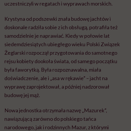
uczestniczyli w regatach i wyprawach morskich.
Krystyna od podszewki znała budowę jachtów i
doskonale radziła sobie z ich obsługą, potrafiła też
samodzielnie je naprawiać. Kiedy w połowie lat
siedemdziesiątych ubiegłego wieku Polski Związek
Żeglarski rozpoczął przygotowania do samotnego
rejsu kobiety dookoła świata, od samego początku
była faworytką. Była rozpoznawalna, miała
doświadczenie, ale i „asa w rękawie” – jacht na
wyprawę zaprojektował, a później nadzorował
budowę jej mąż.
Nowa jednostka otrzymała nazwę „Mazurek”,
nawiązującą zarówno do polskiego tańca
narodowego, jak i rodzinnych Mazur, z którymi