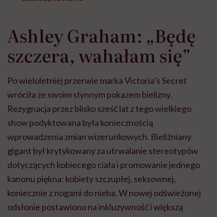
Ashley Graham: „Będę
szczera, wahałam się”
Po wieloletniej przerwie marka Victoria’s Secret
wróciła ze swoim słynnym pokazem bielizny.
Rezygnacja przez blisko sześć lat z tego wielkiego
show podyktowana była koniecznością
wprowadzenia zmian wizerunkowych. Bieliźniany
gigant był krytykowany za utrwalanie stereotypów
dotyczących kobiecego ciała i promowanie jednego
kanonu piękna: kobiety szczupłej, seksownej,
koniecznie z nogami do nieba. W nowej odświeżonej
odsłonie postawiono na inkluzywność i większą