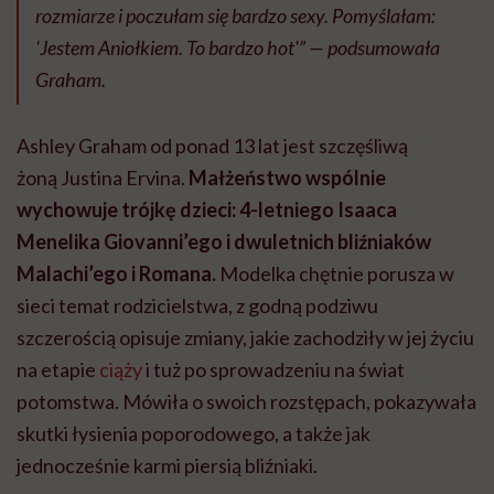
rozmiarze i poczułam się bardzo sexy. Pomyślałam:
'Jestem Aniołkiem. To bardzo hot'” — podsumowała
Graham.
Ashley Graham od ponad 13 lat jest szczęśliwą
żoną Justina Ervina.
Małżeństwo wspólnie
wychowuje trójkę dzieci: 4-letniego Isaaca
Menelika Giovanni’ego i dwuletnich bliźniaków
Malachi’ego i Romana.
Modelka chętnie porusza w
sieci temat rodzicielstwa, z godną podziwu
szczerością opisuje zmiany, jakie zachodziły w jej życiu
na etapie
ciąży
i tuż po sprowadzeniu na świat
potomstwa. Mówiła o swoich rozstępach, pokazywała
skutki łysienia poporodowego, a także jak
jednocześnie karmi piersią bliźniaki.