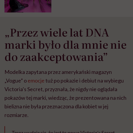
„celebracja różnych typów
kobiecego ciała”
„Przez wiele lat DNA
marki było dla mnie nie
do zaakceptowania”
Modelka zapytana przez amerykański magazyn
„Vogue” o
emocje
tuż po pokazie i debiut na wybiegu
Victoria’s Secret, przyznała, że nigdy nie oglądała
pokazów tej marki, wiedząc, że prezentowana na nich
bielizna nie była przeznaczona dla kobiet w jej
rozmiarze.
„Teraz wydaje się, że jest to nowa Victoria’s Secret –