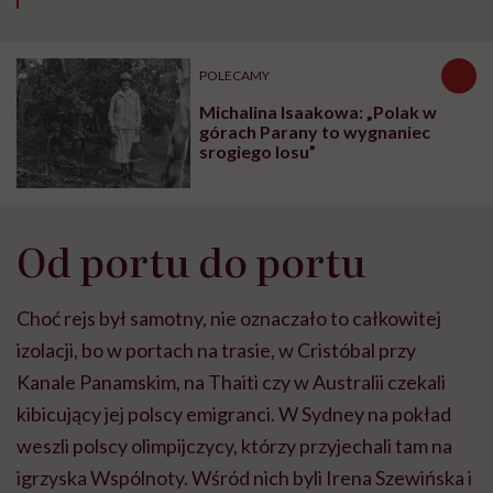
POLECAMY
Michalina Isaakowa: „Polak w
górach Parany to wygnaniec
srogiego losu”
Od portu do portu
Choć rejs był samotny, nie oznaczało to całkowitej
izolacji, bo w portach na trasie, w Cristóbal przy
Kanale Panamskim, na Thaiti czy w Australii czekali
kibicujący jej polscy emigranci. W Sydney na pokład
weszli polscy olimpijczycy, którzy przyjechali tam na
igrzyska Wspólnoty. Wśród nich byli Irena Szewińska i