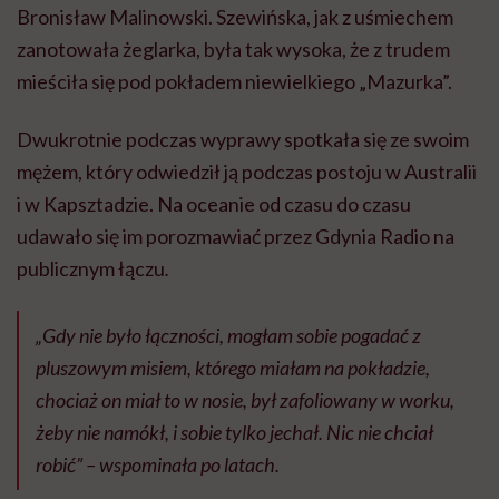
Bronisław Malinowski. Szewińska, jak z uśmiechem
zanotowała żeglarka, była tak wysoka, że z trudem
mieściła się pod pokładem niewielkiego „Mazurka”.
Dwukrotnie podczas wyprawy spotkała się ze swoim
mężem, który odwiedził ją podczas postoju w Australii
i w Kapsztadzie. Na oceanie od czasu do czasu
udawało się im porozmawiać przez Gdynia Radio na
publicznym łączu
.
„Gdy nie było łączności, mogłam sobie pogadać z
pluszowym misiem, którego miałam na pokładzie,
chociaż on miał to w nosie, był zafoliowany w worku,
żeby nie namókł, i sobie tylko jechał. Nic nie chciał
robić
” – wspominała po latach.