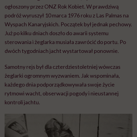
ogłoszony przez ONZ Rok Kobiet. W prawdziwą
podróż wyruszył 10 marca 1976 roku z Las Palmas na
Wyspach Kanaryjskich. Początek był jednak pechowy.
Już po kilku dniach doszło do awarii systemu
sterowania i żeglarka musiała zawrócić do portu. Po
dwóch tygodniach jacht wystartował ponownie.
Samotny rejs był dla czterdziestoletniej wówczas
żeglarki ogromnym wyzwaniem. Jak wspominała,
każdego dnia podporządkowywała swoje życie
rytmowi wacht, obserwacji pogody i nieustannej
kontroli jachtu.