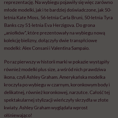
reprezentację. Na wybiegu pojawiły się więc zarówno
młode modelki, jak i te bardziej doświadczone, jak 50-
letnia Kate Moss, 56-letnia Carla Bruni, 50-letnia Tyra
Banks czy 51-letnia Eva Herzigova. Do grona
„aniołków”, które prezentowały na wybiegu nową
kolekcję bielizny, dołączyły dwie transpłciowe
modelki: Alex Consani i Valentina Sampaio.
Po raz pierwszy w historii marki w pokazie wystąpiły
również modelki plus size, a wśród nich prawdziwa
ikona, czyli Ashley Graham. Amerykańska modelka
kroczyła po wybiegu w czarnym, koronkowym body i
delikatnej, również koronkowej, narzutce. Całość tej
spektakularnej stylizacji wieńczyły skrzydła w złote
kwiaty. Ashley Graham wyglądała wprost
olśniewająco!