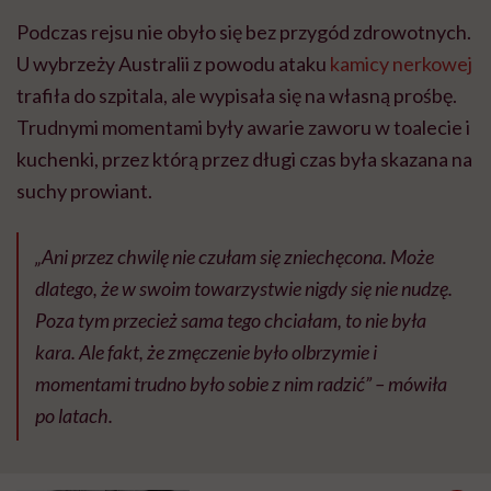
Podczas rejsu nie obyło się bez przygód zdrowotnych.
U wybrzeży Australii z powodu ataku
kamicy nerkowej
trafiła do szpitala, ale wypisała się na własną prośbę.
Trudnymi momentami były awarie zaworu w toalecie i
kuchenki, przez którą przez długi czas była skazana na
suchy prowiant.
„Ani przez chwilę nie czułam się zniechęcona. Może
dlatego, że w swoim towarzystwie nigdy się nie nudzę.
Poza tym przecież sama tego chciałam, to nie była
kara. Ale fakt, że zmęczenie było olbrzymie i
momentami trudno było sobie z nim radzić”
– mówiła
po latach.