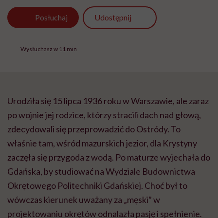
Udostępnij
Posłuchaj
Wysłuchasz w 11 min
Urodziła się 15 lipca 1936 roku w Warszawie, ale zaraz
po wojnie jej rodzice, którzy stracili dach nad głową,
zdecydowali się przeprowadzić do Ostródy. To
właśnie tam, wśród mazurskich jezior, dla Krystyny
zaczęła się przygoda z wodą. Po maturze wyjechała do
Gdańska, by studiować na Wydziale Budownictwa
Okrętowego Politechniki Gdańskiej. Choć był to
wówczas kierunek uważany za „męski” w
projektowaniu okrętów odnalazła pasję i spełnienie
.