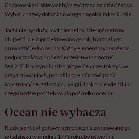
Chojnowska-Liskiewicz była związana od dzieciństwa.
Wyboru nazwy dokonano w ogólnopolskim konkursie.
Jacht nie był duży, miał niespełna dziesięć metrów
długości, ale zaprojektowano go tak, by mogła go
prowadzić jedna osoba. Każdy element wyposażenia
podporządkowano bezpieczeństwu samotnej
żeglarki. Krystyna bardzo aktywnie uczestniczyła w
przygotowaniach, potrafiła ocenić rozwiązania
konstrukcyjne, zgłaszała uwagi i doskonale wiedziała,
czego będzie potrzebowała pośrodku oceanu.
Ocean nie wybacza
Kiedy jacht był gotowy, symbolicznie zwodowano go
w Gdańsku w grudniu 1975 roku, by uświetnić