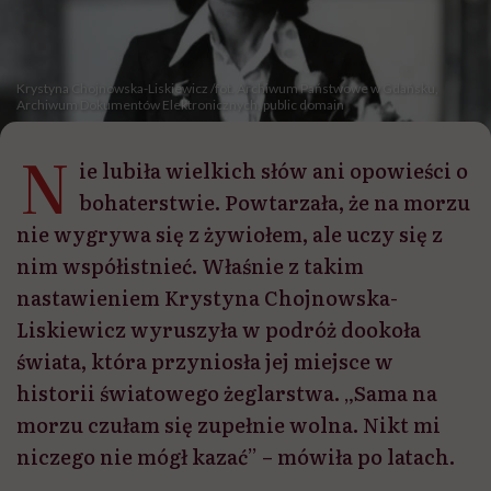
Krystyna Chojnowska-Liskiewicz /fot. Archiwum Państwowe w Gdańsku,
Archiwum Dokumentów Elektronicznych, public domain
N
ie lubiła wielkich słów ani opowieści o
bohaterstwie. Powtarzała, że na morzu
nie wygrywa się z żywiołem, ale uczy się z
nim współistnieć. Właśnie z takim
nastawieniem Krystyna Chojnowska-
Liskiewicz wyruszyła w podróż dookoła
świata, która przyniosła jej miejsce w
historii światowego żeglarstwa. „Sama na
morzu czułam się zupełnie wolna. Nikt mi
niczego nie mógł kazać” – mówiła po latach.