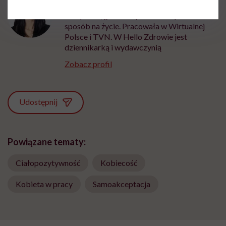
Z czytania, gadania i pisania uczyniła
sposób na życie. Pracowała w Wirtualnej
Polsce i TVN. W Hello Zdrowie jest
dziennikarką i wydawczynią
Zobacz profil
Udostępnij
Powiązane tematy:
Ciałopozytywność
Kobiecość
Kobieta w pracy
Samoakceptacja