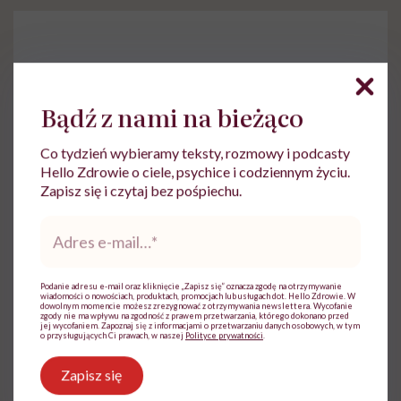
Bądź z nami na bieżąco
Do wyświetlenia tego materiału z zewnętrznego
serwisu (Instagram, Facebook, YouTube, itp.)
wymagana jest zgoda na pliki cookie.
Co tydzień wybieramy teksty, rozmowy i podcasty
Hello Zdrowie o ciele, psychice i codziennym życiu.
Zmień ustawienia
Zapisz się i czytaj bez pośpiechu.
Adres
e-
mail
*
Podanie adresu e-mail oraz kliknięcie „Zapisz się” oznacza zgodę na otrzymywanie
wiadomości o nowościach, produktach, promocjach lub usługach dot. Hello Zdrowie. W
dowolnym momencie możesz zrezygnować z otrzymywania newslettera. Wycofanie
zgody nie ma wpływu na zgodność z prawem przetwarzania, którego dokonano przed
jej wycofaniem. Zapoznaj się z informacjami o przetwarzaniu danych osobowych, w tym
o przysługujących Ci prawach, w naszej
Polityce prywatności
.
Zapisz się
Marta Dragan