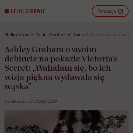
Go
to
Fundacja
content
HelloZdrowie: Życie
›
Społeczeństwo
›
Ashley Graham o swoim 
Ashley Graham o swoim
debiucie na pokazie Victoria’s
Secret: „Wahałam się, bo ich
wizja piękna wydawała się
wąska”
Opublikowano:
17.10.2024 12:39