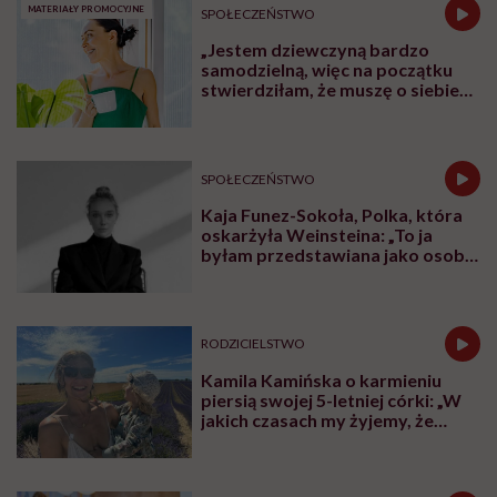
MATERIAŁY PROMOCYJNE
SPOŁECZEŃSTWO
„Jestem dziewczyną bardzo
samodzielną, więc na początku
stwierdziłam, że muszę o siebie
zadbać”. Emilia Pobiedzińska o
słodko-gorzkim doświadczeniu
menopauzy
SPOŁECZEŃSTWO
Kaja Funez-Sokoła, Polka, która
oskarżyła Weinsteina: „To ja
byłam przedstawiana jako osoba,
która musi się bronić”
RODZICIELSTWO
Kamila Kamińska o karmieniu
piersią swojej 5-letniej córki: „W
jakich czasach my żyjemy, że
naturalne sprawy musimy
normalizować?”