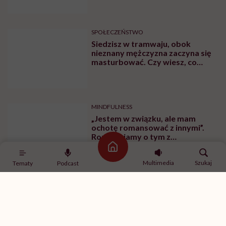
po pomoc”. Alicja o wychodzeniu z
depresji
SPOŁECZEŃSTWO
Siedzisz w tramwaju, obok
nieznany mężczyzna zaczyna się
masturbować. Czy wiesz, co
robić?
MINDFULNESS
„Jestem w związku, ale mam
ochotę romansować z innymi”.
Rozmawiamy o tym z
psychologiem
Strona główna
Multimedia
Szukaj
Tematy
Podcast
SPORT
Ćwiczenia z hantlami – wypracuj
smukłe ramiona