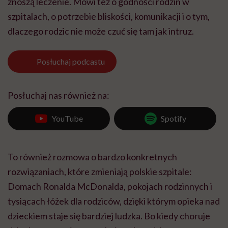
znoszą leczenie. Mówi też o godności rodzin w
szpitalach, o potrzebie bliskości, komunikacji i o tym,
dlaczego rodzic nie może czuć się tam jak intruz.
Posłuchaj
podcastu
Posłuchaj nas również na:
YouTube
Spotify
To również rozmowa o bardzo konkretnych
rozwiązaniach, które zmieniają polskie szpitale:
Domach Ronalda McDonalda, pokojach rodzinnych i
tysiącach łóżek dla rodziców, dzięki którym opieka nad
dzieckiem staje się bardziej ludzka. Bo kiedy choruje