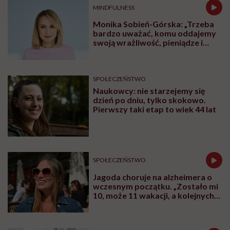
MINDFULNESS
Monika Sobień-Górska: „Trzeba
bardzo uważać, komu oddajemy
swoją wrażliwość, pieniądze i
zaufanie”
SPOŁECZEŃSTWO
Naukowcy: nie starzejemy się
dzień po dniu, tylko skokowo.
Pierwszy taki etap to wiek 44 lat
SPOŁECZEŃSTWO
Jagoda choruje na alzheimera o
wczesnym początku. „Zostało mi
10, może 11 wakacji, a kolejnych
nie będę już świadoma”