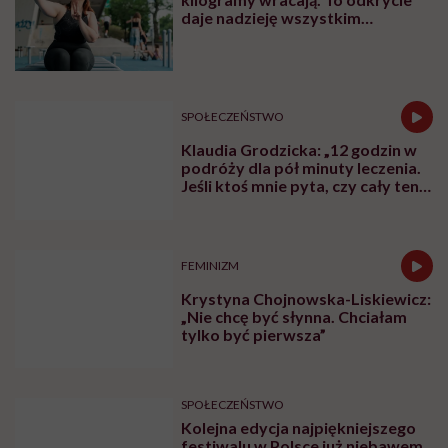
daje nadzieję wszystkim
walczącym z efektem jo-jo
SPOŁECZEŃSTWO
Klaudia Grodzicka: „12 godzin w
podróży dla pół minuty leczenia.
Jeśli ktoś mnie pyta, czy cały ten
trud ma sens, bez wahania
odpowiadam: 'tak’”
FEMINIZM
Krystyna Chojnowska-Liskiewicz:
„Nie chcę być słynna. Chciałam
tylko być pierwsza”
SPOŁECZEŃSTWO
Kolejna edycja najpiękniejszego
festiwalu w Polsce już niebawem.