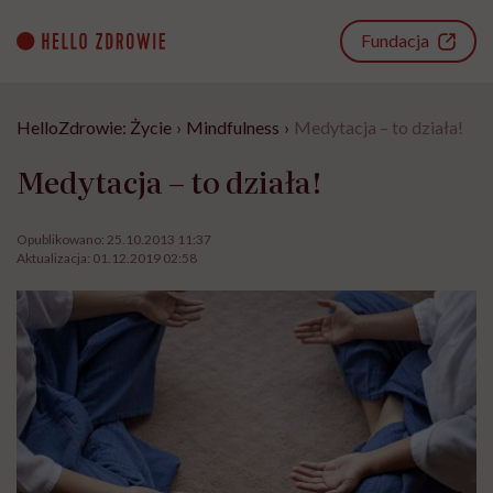
Go
to
Fundacja
content
HelloZdrowie: Życie
›
Mindfulness
›
Medytacja – to działa!
Medytacja – to działa!
Opublikowano:
25.10.2013 11:37
Aktualizacja:
01.12.2019 02:58