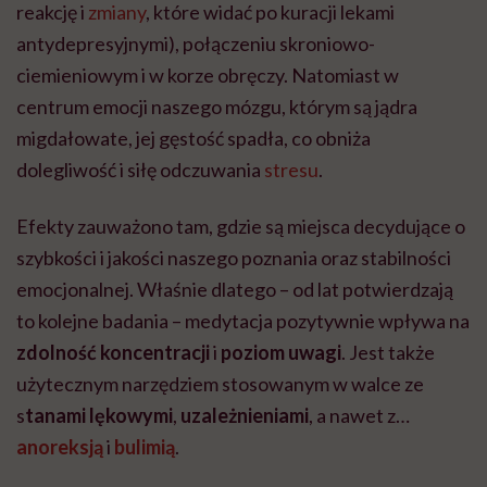
reakcję i
zmiany
, które widać po kuracji lekami
antydepresyjnymi), połączeniu skroniowo-
ciemieniowym i w korze obręczy. Natomiast w
centrum emocji naszego mózgu, którym są jądra
migdałowate, jej gęstość spadła, co obniża
dolegliwość i siłę odczuwania
stresu
.
Efekty zauważono tam, gdzie są miejsca decydujące o
szybkości i jakości naszego poznania oraz stabilności
emocjonalnej. Właśnie dlatego – od lat potwierdzają
to kolejne badania – medytacja pozytywnie wpływa na
zdolność koncentracji
i
poziom uwagi
. Jest także
użytecznym narzędziem stosowanym w walce ze
s
tanami lękowymi
,
uzależnieniami
, a nawet z…
anoreksją
i
bulimią
.