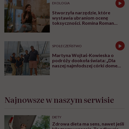
EKOLOGIA
Stworzyła narzędzie, które
wystawia ubraniom ocenę
toksyczności. Romina Roman
tłumaczy, co plastik robi z naszą
skórą
SPOŁECZEŃSTWO
Martyna Wojtaś-Kowieska o
podróży dookoła świata: „Dla
naszej najmłodszej córki domem
jest jacht. Miała dwa latka, kiedy
wypływaliśmy w rejs”
Najnowsze w naszym serwisie
DIETY
Zdrowa dieta ma sens, nawet jeśli
kilogramy wracają. To odkrycie