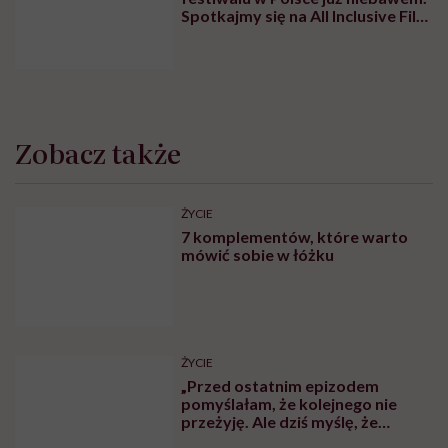
Spotkajmy się na All Inclusive Film
Festival w Jastarni!
Zobacz także
ŻYCIE
7 komplementów, które warto
mówić sobie w łóżku
ŻYCIE
„Przed ostatnim epizodem
pomyślałam, że kolejnego nie
przeżyję. Ale dziś myślę, że
przeżyję, tylko wcześniej pójdę