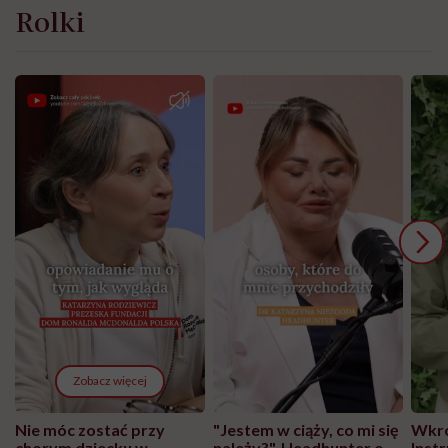
Rolki
Zobacz więcej
Nie móc zostać przy
"Jestem w ciąży, co mi się
Wkró
chorym dziecku w
należy?". Headhunter o
Inst