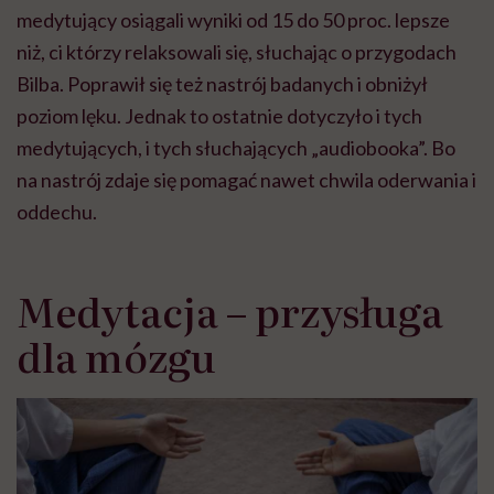
medytujący osiągali wyniki od 15 do 50 proc. lepsze
niż, ci którzy relaksowali się, słuchając o przygodach
Bilba. Poprawił się też nastrój badanych i obniżył
poziom lęku. Jednak to ostatnie dotyczyło i tych
medytujących, i tych słuchających „audiobooka”. Bo
na nastrój zdaje się pomagać nawet chwila oderwania i
oddechu.
Medytacja – przysługa
dla mózgu