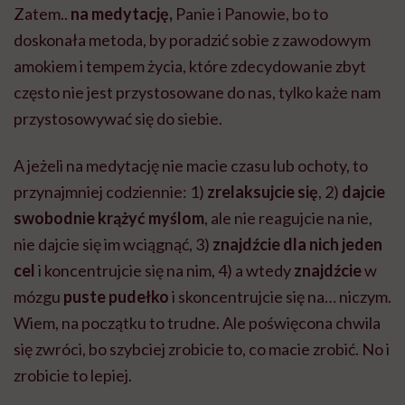
Zatem..
na medytację,
Panie i Panowie, bo to
doskonała metoda, by poradzić sobie z zawodowym
amokiem i tempem życia, które zdecydowanie zbyt
często nie jest przystosowane do nas, tylko każe nam
przystosowywać się do siebie.
A jeżeli na medytację nie macie czasu lub ochoty, to
przynajmniej codziennie: 1)
zrelaksujcie się
, 2)
dajcie
swobodnie krążyć myślom
, ale nie reagujcie na nie,
nie dajcie się im wciągnąć, 3)
znajdźcie dla nich jeden
cel
i koncentrujcie się na nim, 4) a wtedy
znajdźcie
w
mózgu
puste pudełko
i skoncentrujcie się na… niczym.
Wiem, na początku to trudne. Ale poświęcona chwila
się zwróci, bo szybciej zrobicie to, co macie zrobić. No i
zrobicie to lepiej.