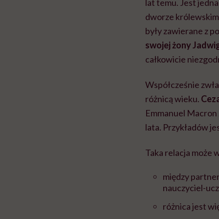
lat temu. Jest jedn
dworze królewskim 
były zawierane z 
swojej żony Jadwigi
całkowicie niezgo
Współcześnie zwłas
różnicą wieku.
Ceza
Emmanuel Macron za
lata. Przykładów je
Taka relacja może 
między partnera
nauczyciel-uc
różnica jest wi