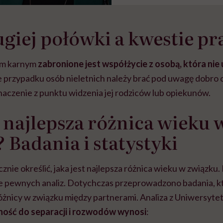
giej połówki a kwestie p
em karnym
zabronione jest współżycie z osobą, która nie
e przypadku osób nieletnich należy brać pod uwagę dobro o
naczenie z punktu widzenia jej rodziców lub opiekunów.
t najlepsza różnica wieku 
 Badania i statystyki
cznie określić, jaka jest najlepsza różnica wieku w związku.
e pewnych analiz. Dotychczas przeprowadzono badania, kt
różnicy w związku między partnerami.
Analiza z Uniwersyte
ność do separacji i rozwodów wynosi
: