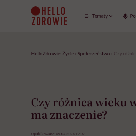
Go
to
content
Tematy
Po
HelloZdrowie: Życie
›
Społeczeństwo
›
Czy różni
Czy różnica wieku 
ma znaczenie?
Opublikowano:
05.04.2024 19:02