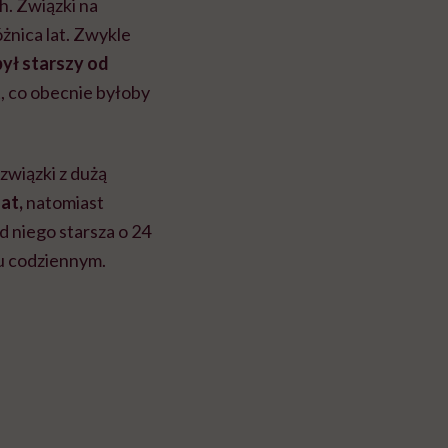
h. Związki na
żnica lat. Zwykle
ył starszy od
t, co obecnie byłoby
związki z dużą
lat,
natomiast
 niego starsza o 24
ciu codziennym.