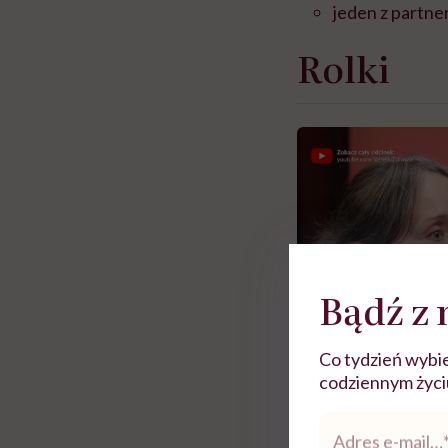
jeden z partne
Rolki
Bądź z 
Co tydzień wybie
codziennym życiu.
Adres
e-