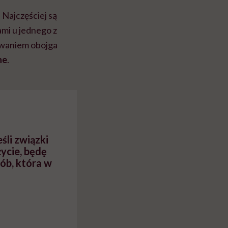
 Najczęściej są
ami u jednego z
ewaniem obojga
ne
.
śli związki
ycie, będę
sób, która w