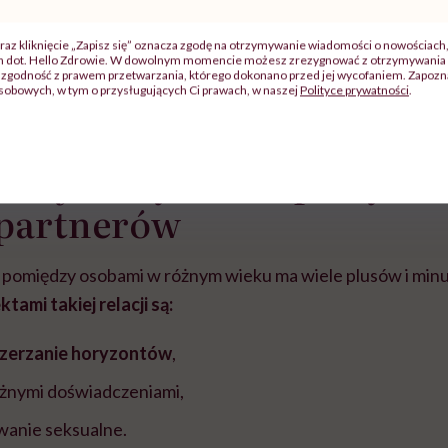
j
raz kliknięcie „Zapisz się” oznacza zgodę na otrzymywanie wiadomości o nowościach
ch dot. Hello Zdrowie. W dowolnym momencie możesz zrezygnować z otrzymywania 
zgodność z prawem przetwarzania, którego dokonano przed jej wycofaniem. Zapoznaj
zy
"Jestem w ciąży, co mi się
Wkrótce nowa "
sobowych, w tym o przysługujących Ci prawach, w naszej
Polityce prywatności
.
szpitalu
należy?". Headhunter o
Instrukcja". Tym 
szkadzać
zmianie pokoleniowej u
atakach paniki. Z
tylko
kobiet w ciąży na rynku
warsztat pacjen
braźni"
 wady związku ze sporą róż
pracy
ekspercki
 partnerów
 pomiędzy osobami w różnym wieku ma wiele plusów i min
ami takiej relacji są:
zerzanie horyzontów
,
różnymi doświadczeniami,
wanie seksualne.