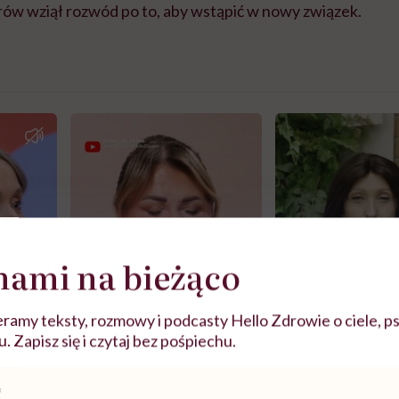
rów wziął rozwód po to, aby wstąpić w nowy związek.
nami na bieżąco
ramy teksty, rozmowy i podcasty Hello Zdrowie o ciele, ps
 Zapisz się i czytaj bez pośpiechu.