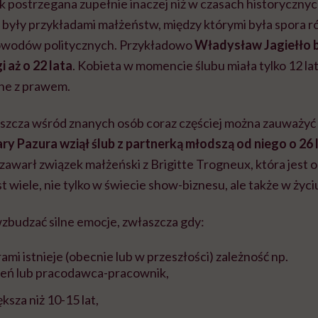
ak postrzegana zupełnie inaczej niż w czasach historycznyc
były przykładami małżeństw, między którymi była spora ró
powodów politycznych. Przykładowo
Władysław Jagiełło b
 aż o 22 lata
. Kobieta w momencie ślubu miała tylko 12 la
dne z prawem.
zcza wśród znanych osób coraz częściej można zauważyć 
ry Pazura wziął ślub z partnerką młodszą od niego o 26 
warł związek małżeński z Brigitte Trogneux, która jest od
st wiele, nie tylko w świecie show-biznesu, ale także w ży
wzbudzać silne emocje, zwłaszcza gdy:
mi istnieje (obecnie lub w przeszłości) zależność np.
zeń lub pracodawca-pracownik,
ększa niż 10-15 lat,