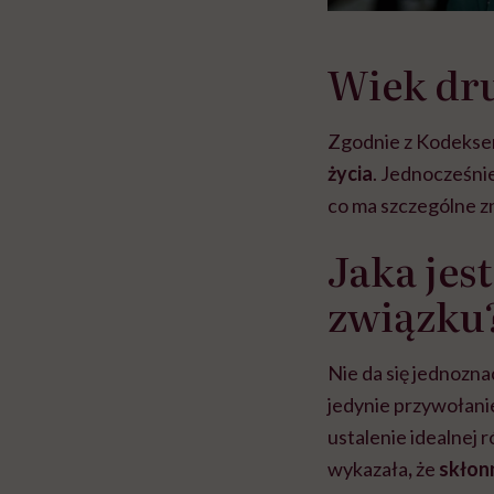
Wiek dru
Zgodnie z Kodeks
życia
. Jednocześni
co ma szczególne z
Jaka jes
związku?
Nie da się jednozna
jedynie przywołani
ustalenie idealnej 
wykazała
,
że
skłon