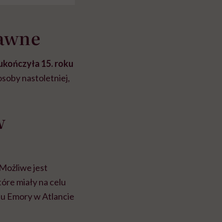
rawne
 ukończyła 15. roku
soby nastoletniej,
w
 Możliwe jest
óre miały na celu
tu Emory w Atlancie