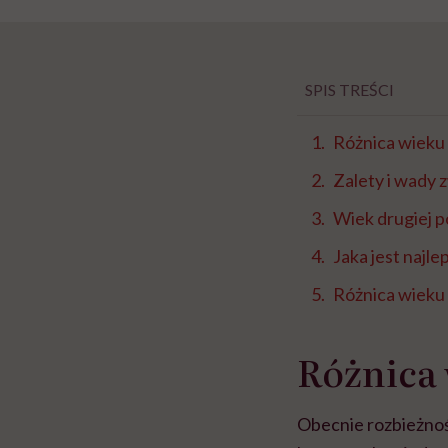
SPIS TREŚCI
Różnica wieku 
Zalety i wady 
Wiek drugiej 
Jaka jest najle
Różnica wieku 
Różnica 
Obecnie rozbieżność