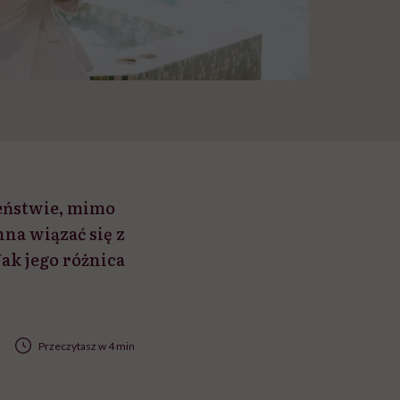
eństwie, mimo
na wiązać się z
ak jego różnica
Przeczytasz w 4 min