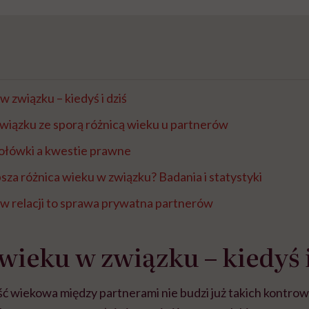
w związku – kiedyś i dziś
związku ze sporą różnicą wieku u partnerów
połówki a kwestie prawne
psza różnica wieku w związku? Badania i statystyki
w relacji to sprawa prywatna partnerów
wieku w związku – kiedyś 
 wiekowa między partnerami nie budzi już takich kontrower