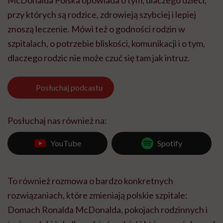
McDonalda Polska opowiada o tym, dlaczego dzieci,
przy których są rodzice, zdrowieją szybciej i lepiej
znoszą leczenie. Mówi też o godności rodzin w
szpitalach, o potrzebie bliskości, komunikacji i o tym,
dlaczego rodzic nie może czuć się tam jak intruz.
Posłuchaj
podcastu
Posłuchaj nas również na:
YouTube
Spotify
To również rozmowa o bardzo konkretnych
rozwiązaniach, które zmieniają polskie szpitale:
Domach Ronalda McDonalda, pokojach rodzinnych i