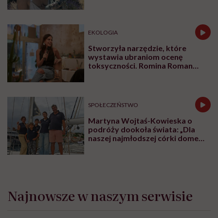
naturalne sprawy musimy
normalizować?”
EKOLOGIA
Stworzyła narzędzie, które
wystawia ubraniom ocenę
toksyczności. Romina Roman
tłumaczy, co plastik robi z naszą
skórą
SPOŁECZEŃSTWO
Martyna Wojtaś-Kowieska o
podróży dookoła świata: „Dla
naszej najmłodszej córki domem
jest jacht. Miała dwa latka, kiedy
wypływaliśmy w rejs”
Najnowsze w naszym serwisie