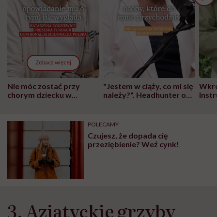
Zobacz więcej
Nie móc zostać przy
"Jestem w ciąży, co mi się
Wkró
chorym dziecku w
należy?". Headhunter o
Inst
szpitalu to tortura.
zmianie pokoleniowej u
atak
"Przeszkadzać w tym
kobiet w ciąży na rynku
wars
może chyba tylko
pracy
eksp
POLECAMY
głupota i brak
Czujesz, że dopada cię
wyobraźni"
przeziębienie? Weź cynk!
3. Azjatyckie grzyby