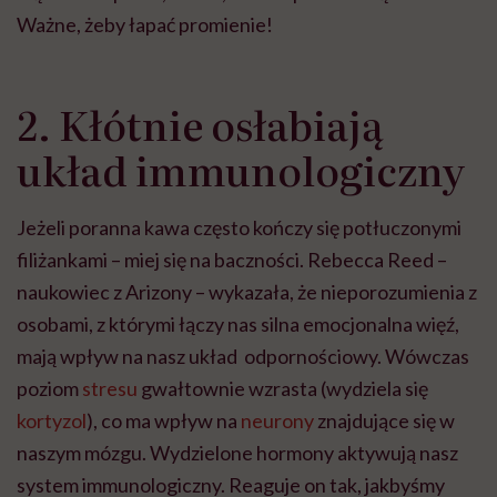
Ważne, żeby łapać promienie!
2. Kłótnie osłabiają
układ immunologiczny
Jeżeli poranna kawa często kończy się potłuczonymi
filiżankami – miej się na baczności. Rebecca Reed –
naukowiec z Arizony – wykazała, że nieporozumienia z
osobami, z którymi łączy nas silna emocjonalna więź,
mają wpływ na nasz układ odpornościowy. Wówczas
poziom
stresu
gwałtownie wzrasta (wydziela się
kortyzol
), co ma wpływ na
neurony
znajdujące się w
naszym mózgu. Wydzielone hormony aktywują nasz
system immunologiczny. Reaguje on tak, jakbyśmy