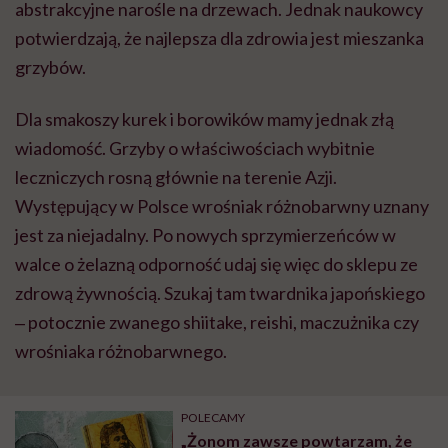
abstrakcyjne narośle na drzewach. Jednak naukowcy
potwierdzają, że najlepsza dla zdrowia jest mieszanka
grzybów.
Dla smakoszy kurek i borowików mamy jednak złą
wiadomość. Grzyby o właściwościach wybitnie
leczniczych rosną głównie na terenie Azji.
Występujący w Polsce wrośniak różnobarwny uznany
jest za niejadalny. Po nowych sprzymierzeńców w
walce o żelazną odporność udaj się więc do sklepu ze
zdrową żywnością. Szukaj tam twardnika japońskiego
‒ potocznie zwanego shiitake, reishi, maczużnika czy
wrośniaka różnobarwnego.
POLECAMY
„Żonom zawsze powtarzam, że