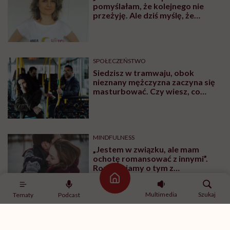
pomyślałam, że kolejnego nie
przeżyję. Ale dziś myślę, że
przeżyję, tylko wcześniej pójdę
po pomoc”. Alicja o wychodzeniu z
depresji
SPOŁECZEŃSTWO
Siedzisz w tramwaju, obok
nieznany mężczyzna zaczyna się
masturbować. Czy wiesz, co
robić?
MINDFULNESS
„Jestem w związku, ale mam
ochotę romansować z innymi”.
Rozmawiamy o tym z
psychologiem
Strona główna
Multimedia
Szukaj
Tematy
Podcast
SPORT
Ćwiczenia z hantlami – wypracuj