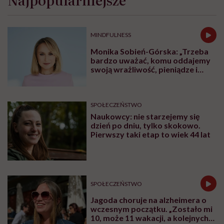
MINDFULNESS
Monika Sobień-Górska: „Trzeba
bardzo uważać, komu oddajemy
swoją wrażliwość, pieniądze i
zaufanie”
SPOŁECZEŃSTWO
Naukowcy: nie starzejemy się
dzień po dniu, tylko skokowo.
Pierwszy taki etap to wiek 44 lat
SPOŁECZEŃSTWO
Jagoda choruje na alzheimera o
wczesnym początku. „Zostało mi
10, może 11 wakacji, a kolejnych