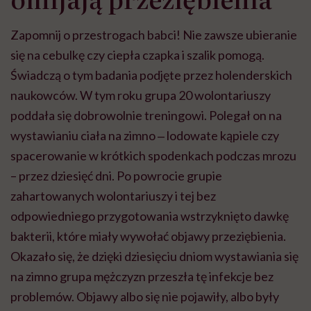
Zapomnij o przestrogach babci! Nie zawsze ubieranie
się na cebulkę czy ciepła czapka i szalik pomogą.
Świadczą o tym badania podjęte przez holenderskich
naukowców. W tym roku grupa 20 wolontariuszy
poddała się dobrowolnie treningowi. Polegał on na
wystawianiu ciała na zimno ‒ lodowate kąpiele czy
spacerowanie w krótkich spodenkach podczas mrozu
– przez dziesięć dni. Po powrocie grupie
zahartowanych wolontariuszy i tej bez
odpowiedniego przygotowania wstrzyknięto dawkę
bakterii, które miały wywołać objawy przeziębienia.
Okazało się, że dzięki dziesięciu dniom wystawiania się
na zimno grupa mężczyzn przeszła tę infekcje bez
problemów. Objawy albo się nie pojawiły, albo były