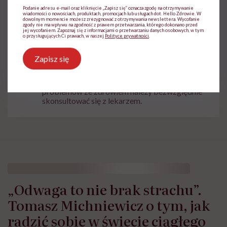
Podanie adresu e-mail oraz kliknięcie „Zapisz się” oznacza zgodę na otrzymywanie
Odporność
Układ odpornościowy
wiadomości o nowościach, produktach, promocjach lub usługach dot. Hello Zdrowie. W
dowolnym momencie możesz zrezygnować z otrzymywania newslettera. Wycofanie
zgody nie ma wpływu na zgodność z prawem przetwarzania, którego dokonano przed
jej wycofaniem. Zapoznaj się z informacjami o przetwarzaniu danych osobowych, w tym
o przysługujących Ci prawach, w naszej
Polityce prywatności
.
Zapisz się
Treści zawarte w serwisie mają wyłącznie
i
charakter informacyjny i nie stanowią porady
lekarskiej. Pamiętaj, że w przypadku
problemów ze zdrowiem należy bezwzględnie
skonsultować się z lekarzem.
„Odwaga to nie brak strachu”.
Tomasz Michniewicz o tym, jak
radzić sobie w świecie ciągłego