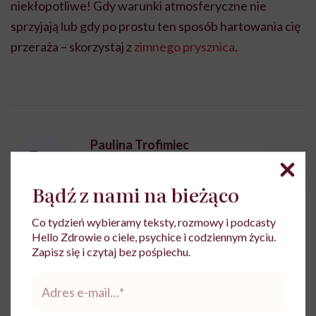
niekłopotliwe! Gdy warunki atmosferyczne nie
sprzyjają lub gdy po prostu ten sposób hartowania cię
przeraża – skorzystaj z
zimnego prysznica
.
Paulina Trofimiec
Dziennikarka, redaktorka i copywriterka.
Bądź z nami na bieżąco
Zobacz profil
Co tydzień wybieramy teksty, rozmowy i podcasty
Hello Zdrowie o ciele, psychice i codziennym życiu.
Udostępnij
Zapisz się i czytaj bez pośpiechu.
Adres
e-
mail
*
Powiązane tematy: