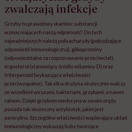
zwalczają infekcje
Grzyby to prawdziwy skarbiec substancji
wzmacniających naszą odporność! Do tych
najważniejszych należą polisacharydy (pobudzające
odpowiedź immunologiczną), glikoproteiny
(odpowiedzialne za rozpoznawanie przeciwciał),
ergosterol (stanowiący źródło witaminy D) oraz
triterpenoid (wykazujący właściwości
przeciwzapalne). Tak silna drużyna skutecznie walczy
ze wszelkimi wirusami, bakteriami, grzybami, a nawet
rakiem. Dzięki grzybom medycyna w swoim orężu
posiada tak skuteczny antybiotyk, jakim jest
penicylina. Szczególne właściwości wspierające układ
immunologiczny wykazują huby tworzące