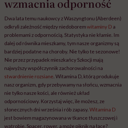
wzmacnia odporność
Dwa lata temu naukowcy z Waszyngtonu (Aberdeen)
odkryli zależność między niedoborem
witaminy D
a
problemami z odpornością. Statystyka nie kłamie. Im
dalej od równika mieszkamy, tym nasze organizmy są
bardziej podatne na choroby. Nie tylko te sezonowe!
Nie przez przypadek mieszkańcy Szkocji mają
najwyższy współczynnik zachorowalności na
stwardnienie rozsiane
. Witamina D, którą produkuje
nasz organizm, gdy przebywamy na słońcu, wzmacnia
nie tylko nasze kości, ale również układ
odpornościowy. Korzystaj więc, ile możesz, ze
słonecznych dni września i rób zapasy.
Witamina D
jest bowiem magazynowana w tkance tłuszczowej i
wątrobie. Spacer, rower, a może piknik na łące?