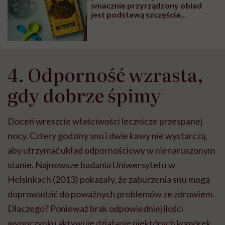
smacznie przyrządzony obiad
jest podstawą szczęścia
domowego i dobrego humoru
męża”. Lucyna
Ćwierczakiewiczowa i jej „365
obiadów”
4. Odporność wzrasta,
gdy dobrze śpimy
Doceń wreszcie właściwości lecznicze przespanej
nocy. Cztery godziny snu i dwie kawy nie wystarczą,
aby utrzymać układ odpornościowy w nienaruszonym
stanie. Najnowsze badania Uniwersytetu w
Helsinkach (2013) pokazały, że zaburzenia snu mogą
doprowadzić do poważnych problemów ze zdrowiem.
Dlaczego? Ponieważ brak odpowiedniej ilości
wypoczynku aktywuje działanie niektórych komórek