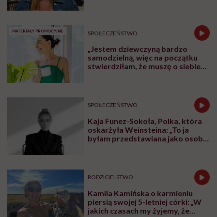
nie będę już świadoma”
MATERIAŁY PROMOCYJNE
SPOŁECZEŃSTWO
„Jestem dziewczyną bardzo
samodzielną, więc na początku
stwierdziłam, że muszę o siebie
zadbać”. Emilia Pobiedzińska o
słodko-gorzkim doświadczeniu
menopauzy
SPOŁECZEŃSTWO
Kaja Funez-Sokoła, Polka, która
oskarżyła Weinsteina: „To ja
byłam przedstawiana jako osoba,
która musi się bronić”
RODZICIELSTWO
Kamila Kamińska o karmieniu
piersią swojej 5-letniej córki: „W
jakich czasach my żyjemy, że