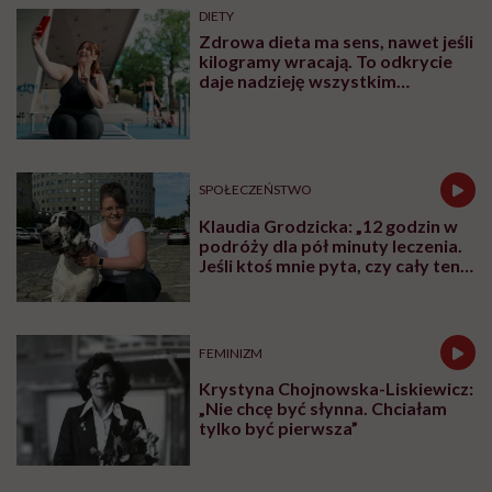
DIETY
Zdrowa dieta ma sens, nawet jeśli
kilogramy wracają. To odkrycie
daje nadzieję wszystkim
walczącym z efektem jo-jo
SPOŁECZEŃSTWO
Klaudia Grodzicka: „12 godzin w
podróży dla pół minuty leczenia.
Jeśli ktoś mnie pyta, czy cały ten
trud ma sens, bez wahania
odpowiadam: 'tak’”
FEMINIZM
Krystyna Chojnowska-Liskiewicz:
„Nie chcę być słynna. Chciałam
tylko być pierwsza”