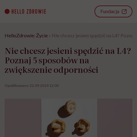
Go
to
Fundacja
content
HelloZdrowie: Życie
›
Nie chcesz jesieni spędzić na L4? Pozna
Nie chcesz jesieni spędzić na L4?
Poznaj 5 sposobów na
zwiększenie odporności
Opublikowano:
22.09.2019 12:00