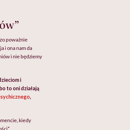
ków”
dzo poważnie
a i ona nam da
niów i nie będziemy
dzieciom i
bo to oni działają
psychicznego
,
omencie, kiedy
ści”.