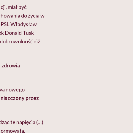
i, miał być
howania do życia w
es PSL Władysław
ek Donald Tusk
a dobrowolność niż
 zdrowia
owa nowego
zniszczony przez
ząc te napięcia (…)
nformowała.