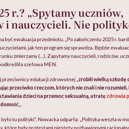
25 r.? „Spytamy uczniów,
 i nauczycieli. Nie polity
a być ewaluacja przedmiotu. „Po zakończeniu 2025 r. bar
czycielami, jak ten program się sprawdza. Będzie ewaluacj
erunku zmierzamy (…). Zapytamy nauczycieli, rodziców, ucz
 podkreśliła szefowa MEN.
przeciwnicy edukacji zdrowotnej „
zrobili wielką szkodę 
ąc przeciwko rzeczom, których nie znali i nie rozumieli, 
ystawiania dzieci na przemoc seksualną, utratę
zdrowia 
iadomość
„.
e było tu polityki”, Nowacka odparła: „Polityka weszła w m
ty, które były protestami niestety pozbawionymi racjonalno