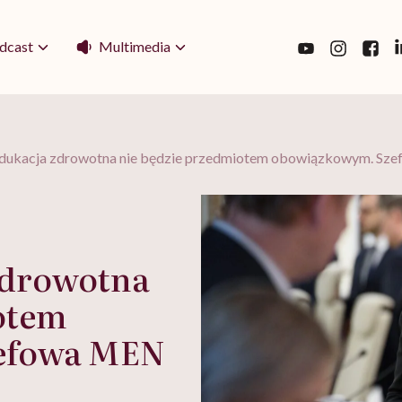
Multimedia
dcast
edukacja zdrowotna nie będzie przedmiotem obowiązkowym. Sze
zdrowotna
otem
efowa MEN