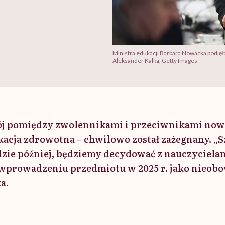
Ministra edukacji Barbara Nowacka podjęł
Aleksander Kalka, Getty Images
 bój pomiędzy zwolennikami i przeciwnikami no
kacja zdrowotna – chwilowo został zażegnany. „S
ędzie później, będziemy decydować z nauczyciela
 wprowadzeniu przedmiotu w 2025 r. jako nieo
a.