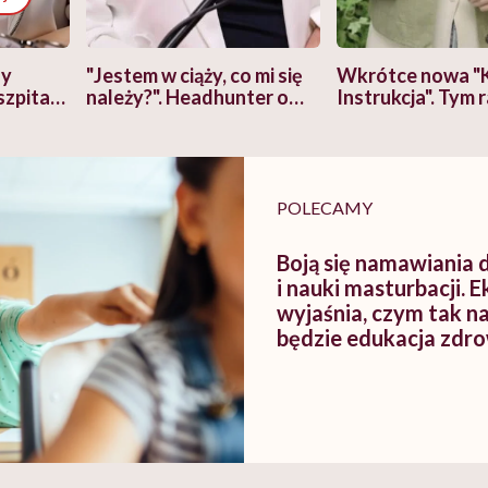
zy
"Jestem w ciąży, co mi się
Wkrótce nowa "
szpitalu
należy?". Headhunter o
Instrukcja". Tym 
szkadzać
zmianie pokoleniowej u
atakach paniki. Z
tylko
kobiet w ciąży na rynku
warsztat pacjen
braźni"
pracy
ekspercki
POLECAMY
Boją się namawiania
i nauki masturbacji. 
wyjaśnia, czym tak 
będzie edukacja zdr