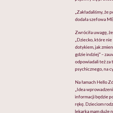
„Zakładaliśmy, że p
dodała szefowa M
Zwróciła uwagę, że 
„Dziecko, które nie
dotykiem, jak zmien
gdzie indziej” – zau
odpowiadali też za 
psychicznego, na cy
Na łamach Hello Zd
„Idea wprowadzenia
informacji będzie p
rękę. Dzieciom rod
lekarka mam duże n