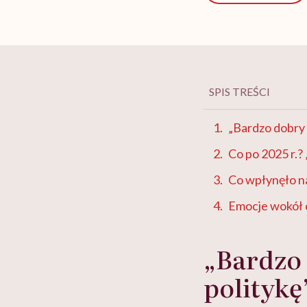
SPIS TREŚCI
„Bardzo dobry 
Co po 2025 r.?
Co wpłynęło na
Emocje wokół 
„Bardzo
politykę