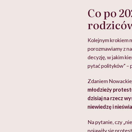
Co po 20
rodziców
Kolejnym krokiem m
porozmawiamy z nau
decyzję, w jakim ki
pytać polityków” –
Zdaniem Nowackiej 
młodzieży protestuj
dzisiaj na rzecz w
niewiedzę i nieśw
Na pytanie, czy „ni
pojawiły się protes