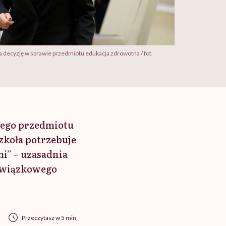
a decyzję w sprawie przedmiotu edukacja zdrowotna / fot.
wego przedmiotu
zkoła potrzebuje
mi” – uzasadnia
bowiązkowego
Przeczytasz w 5 min