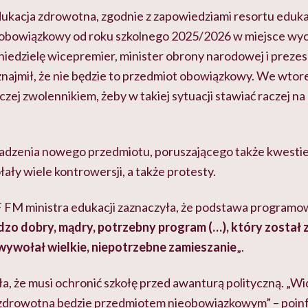
kacja zdrowotna, zgodnie z zapowiedziami resortu edukacj
obowiązkowy od roku szkolnego 2025/2026 w miejsce wyc
niedzielę wicepremier, minister obrony narodowej i prez
najmił, że nie będzie to przedmiot obowiązkowy. We wtor
raczej zwolennikiem, żeby w takiej sytuacji stawiać raczej n
dzenia nowego przedmiotu, poruszającego także kwestie
ły wiele kontrowersji, a także protesty.
FM ministra edukacji zaznaczyła, że podstawa program
dzo dobry, mądry, potrzebny program (…), który został 
e wywołał wielkie, niepotrzebne zamieszanie
„.
, że musi ochronić szkołę przed awanturą polityczną. „Wid
a zdrowotna będzie przedmiotem nieobowiązkowym” – poi