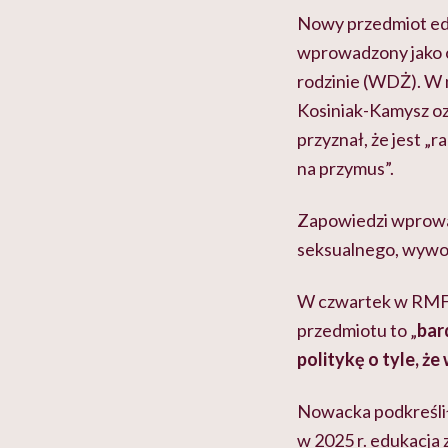
Nowy przedmiot edu
wprowadzony jako 
rodzinie (WDŻ). W 
Kosiniak-Kamysz oz
przyznał, że jest „
na przymus”.
Zapowiedzi wprowa
seksualnego, wywoła
W czwartek w RMF 
przedmiotu to „
bar
politykę o tyle, ż
Nowacka podkreśliła
w 2025 r. edukacj