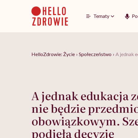
Go
to
content
Tematy
Po
HelloZdrowie: Życie
›
Społeczeństwo
›
A jednak 
A jednak edukacja 
nie będzie przedmi
obowiązkowym. Sz
podjęła decyzję