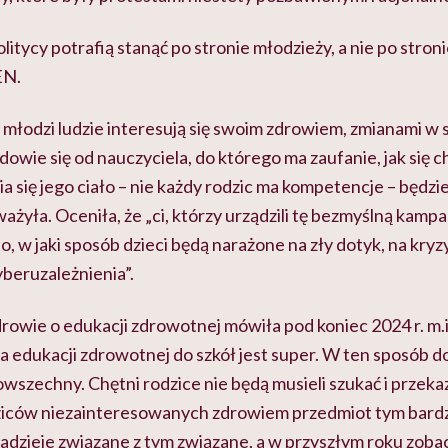
olitycy potrafią stanąć po stronie młodzieży, a nie po stro
EN.
młodzi ludzie interesują się swoim zdrowiem, zmianami w 
 dowie się od nauczyciela, do którego ma zaufanie, jak się 
ia się jego ciało – nie każdy rodzic ma kompetencje – będzi
ważyła. Oceniła, że „ci, którzy urządzili tę bezmyślną kampa
to, w jaki sposób dzieci będą narażone na zły dotyk, na kry
beruzależnienia”.
rowie o edukacji zdrowotnej mówiła pod koniec 2024 r. m.i
 edukacji zdrowotnej do szkół jest super. W ten sposób 
owszechny. Chętni rodzice nie będą musieli szukać i przek
ziców niezainteresowanych zdrowiem przedmiot tym bardzie
adzieje związane z tym związane, a w przyszłym roku zobac