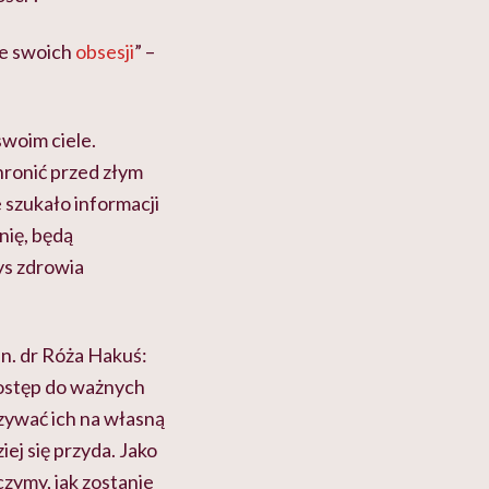
nie swoich
obsesji
” –
swoim ciele.
chronić przed złym
e szukało informacji
nię, będą
zys zdrowia
n. dr Róża Hakuś:
dostęp do ważnych
azywać ich na własną
j się przyda. Jako
zymy, jak zostanie