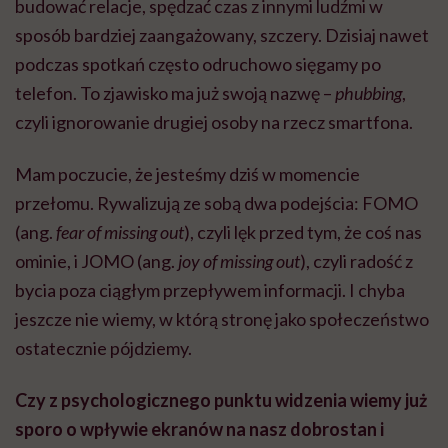
budować relacje, spędzać czas z innymi ludźmi w
sposób bardziej zaangażowany, szczery. Dzisiaj nawet
podczas spotkań często odruchowo sięgamy po
telefon. To zjawisko ma już swoją nazwę –
phubbing
,
czyli ignorowanie drugiej osoby na rzecz smartfona.
Mam poczucie, że jesteśmy dziś w momencie
przełomu. Rywalizują ze sobą dwa podejścia: FOMO
(ang.
fear of missing out
), czyli lęk przed tym, że coś nas
ominie, i JOMO (ang.
joy of missing out
), czyli radość z
bycia poza ciągłym przepływem informacji. I chyba
jeszcze nie wiemy, w którą stronę jako społeczeństwo
ostatecznie pójdziemy.
Czy z psychologicznego punktu widzenia wiemy już
sporo o wpływie ekranów na nasz dobrostan i