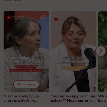
Zobacz więcej
Nie móc zostać przy
"Jestem w ciąży, co mi się
Wkró
chorym dziecku w
należy?". Headhunter o
Inst
szpitalu to tortura.
zmianie pokoleniowej u
atak