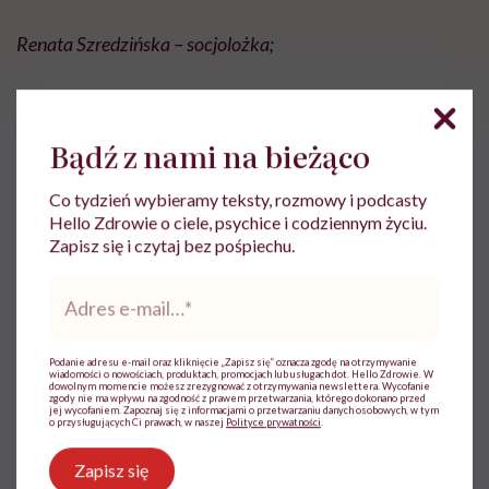
Renata Szredzińska – socjolożka;
Małgorzata Terlikowska – etyczka, redaktorka,
współautorka książek nt. prewencji wykorzystania
Bądź z nami na bieżąco
seksualnego;
Co tydzień wybieramy teksty, rozmowy i podcasty
Dr Tomasz Terlikowski – filozof, publicysta, dziennikarz;
Hello Zdrowie o ciele, psychice i codziennym życiu.
Zapisz się i czytaj bez pośpiechu.
Beata Wojtkowska – specjalistka ds. ochrony dzieci;
Adres
e-
mail
*
Katarzyna Nosowska – psycholożka;
Podanie adresu e-mail oraz kliknięcie „Zapisz się” oznacza zgodę na otrzymywanie
wiadomości o nowościach, produktach, promocjach lub usługach dot. Hello Zdrowie. W
Zbigniew Nosowski – redaktor naczelny kwartalnika
dowolnym momencie możesz zrezygnować z otrzymywania newslettera. Wycofanie
zgody nie ma wpływu na zgodność z prawem przetwarzania, którego dokonano przed
jej wycofaniem. Zapoznaj się z informacjami o przetwarzaniu danych osobowych, w tym
„Więź”;
o przysługujących Ci prawach, w naszej
Polityce prywatności
.
Zapisz się
Dr Iga Kazimierczyk – pedagożka;