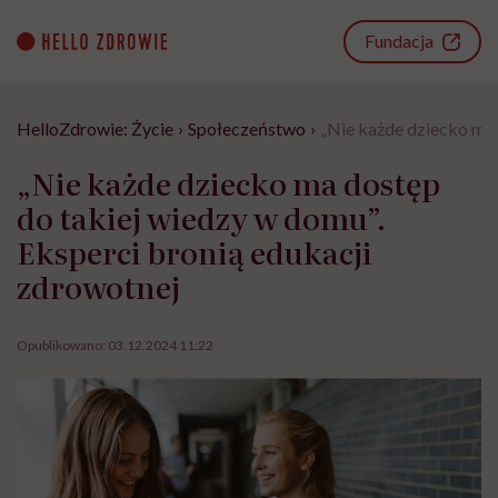
Go
to
Fundacja
content
HelloZdrowie: Życie
›
Społeczeństwo
›
„Nie każde dziecko ma 
„Nie każde dziecko ma dostęp
do takiej wiedzy w domu”.
Eksperci bronią edukacji
zdrowotnej
Opublikowano:
03.12.2024 11:22