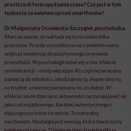
prostszych form spędzania czasu? Czy jest w tym
tęsknota za światem sprzed smartfonów?
Dr Małgorzata Osowiecka-Szczygieł, psycholożka:
Mam wrażenie, że nakłada się tu na siebie kilka
procesów. Przede wszystkim wraz z wiekiem mamy
większą tendencję do pozytywnego oceniania
przeszłości. W psychologii mówi się o tzw. efekcie
reminiscencji – mniej więcej po 40. częściej wracamy
pamięcią do młodości, idealizujemy ją, wypieramy to,
co trudne, a mocniej pamiętamy to, co dobre. W
efekcie nasze dziecięce aktywności zaczynają jawić się
jako coś wyjątkowego, bardziej autentycznego i
dającego poczucie szczęścia. To naturalny
mechanizm. Nostalgia jest emocją, która towarzyszy
ludziom od zawsze. Dzisiejsze dzieci i nastolatki za