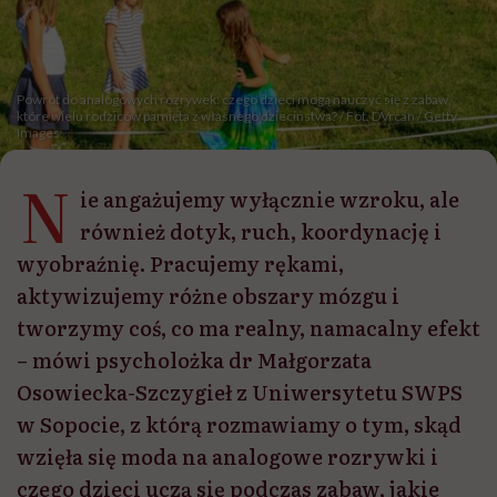
Powrót do analogowych rozrywek: czego dzieci mogą nauczyć się z zabaw,
które wielu rodziców pamięta z własnego dzieciństwa? / Fot. DVrcan / Getty
Images
N
ie angażujemy wyłącznie wzroku, ale
również dotyk, ruch, koordynację i
wyobraźnię. Pracujemy rękami,
aktywizujemy różne obszary mózgu i
tworzymy coś, co ma realny, namacalny efekt
– mówi psycholożka dr Małgorzata
Osowiecka-Szczygieł z Uniwersytetu SWPS
w Sopocie, z którą rozmawiamy o tym, skąd
wzięła się moda na analogowe rozrywki i
czego dzieci uczą się podczas zabaw, jakie