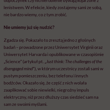
odpoczynek czy nicnierobienie bywają kojarzone z
lenistwem. W efekcie, kiedy zostajemy sami ze sobą,
nie bardzo wiemy, co z tym zrobić.
Nie umiemy już się nudzić?
Zgadza się. Pokazało to zresztą jedno z głośnych
badań – prowadzone przez Uniwersytet Virginii oraz
Uniwersytet Harvarda i opublikowane w czasopiśmie
„Science” (artykuł pt. „
Just think: The challenges of the
disengaged mind
”), w którym uczestnicy zostali sami w
pustym pomieszczeniu, bez telefonu i innych
bodźców. Okazało się, że część z nich wolała
zaaplikować sobie niewielki, niegroźny impuls
elektryczny, niż przez dłuższy czas siedzieć sam na
sam ze swoimi myślami.