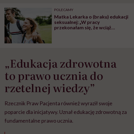
"Przeszkadzać w tym
kobiet w ciąży na rynku
wars
może chyba tylko
pracy
eksp
POLECAMY
głupota i brak
Matka Lekarka o (braku) edukacji
wyobraźni"
seksualnej: „W pracy
przekonałam się, że wciąż
wszystko jest jednym wielkim
tematem tabu”
„Edukacja zdrowotna
to prawo ucznia do
rzetelnej wiedzy”
Rzecznik Praw Pacjenta również wyraził swoje
poparcie dla inicjatywy. Uznał edukację zdrowotną za
fundamentalne prawo ucznia.