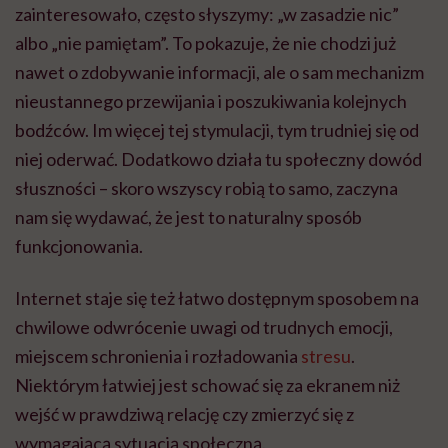
zainteresowało, często słyszymy: „w zasadzie nic”
albo „nie pamiętam”. To pokazuje, że nie chodzi już
nawet o zdobywanie informacji, ale o sam mechanizm
nieustannego przewijania i poszukiwania kolejnych
bodźców. Im więcej tej stymulacji, tym trudniej się od
niej oderwać. Dodatkowo działa tu społeczny dowód
słuszności – skoro wszyscy robią to samo, zaczyna
nam się wydawać, że jest to naturalny sposób
funkcjonowania.
Internet staje się też łatwo dostępnym sposobem na
chwilowe odwrócenie uwagi od trudnych emocji,
miejscem schronienia i rozładowania
stresu
.
Niektórym łatwiej jest schować się za ekranem niż
wejść w prawdziwą relację czy zmierzyć się z
wymagającą sytuacją społeczną.