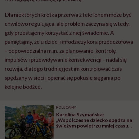
Dla niektórych krótka przerwa z telefonem może być
chwilowo regulująca, ale problem zaczyna się wtedy,
gdy przestajemy korzystać z niej świadomie. A
pamiętajmy, że u dzieci i młodzieży kora przedczołowa
– odpowiedzialna m.in. za planowanie, kontrolę
impulsów i przewidywanie konsekwencji – nadal się
rozwija, dlatego trudniej jest im kontrolować czas
spędzany w sieci i opierać się pokusie sięgania po
kolejne bodźce.
POLECAMY
Karolina Szymańska:
„Współczesne dziecko spędza na
świeżym powietrzu mniej czasu
niż więzień na spacerze
penitencjarnym”