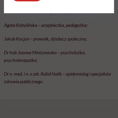
Dominik Kuc – działacz społeczny;
Agata Kobylińska – urzędniczka, pedagożka;
Jakub Kocjan – prawnik, działacz społeczny;
Dr hab Joanna Miniszewska – psycholożka,
psychoteraputka;
Dr n. med. i n. o zdr. Rafał Halik – epidemiolog i specjalista
zdrowia publicznego.