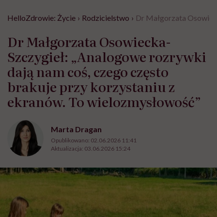
HelloZdrowie: Życie
›
Rodzicielstwo
›
Dr Małgorzata Osowieck
Dr Małgorzata Osowiecka-
Szczygieł: „Analogowe rozrywki
dają nam coś, czego często
brakuje przy korzystaniu z
ekranów. To wielozmysłowość”
Marta Dragan
Opublikowano:
02.06.2026 11:41
Aktualizacja:
03.06.2026 15:24