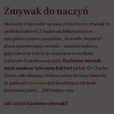
Zmywak do naczyń
Nie każdy zdaje sobie sprawę, że kuchenny zmywak to
siedlisko bakterii! Z badań opublikowanych w
specjalistycznym czasopiśmie „Scientific Reports”
płyną zdumiewające wnioski – zdaniem badaczy
gąbeczki oraz ścierki do zmywania to siedlisko
trylionów (!) drobnoustrojów.
Kuchenny zmywak
może zawierać tyle samo bakterii co
kał
.
Dr Charles
Gerba, mikrobiolog z Uniwersytetu Arizony, twierdzi,
że gąbka do
zmywania
jest brudniejsza od deski
klozetowej jakieś… 200 tysięcy razy.
Jak czyścić kuchenne zmywaki?