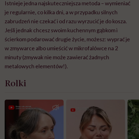
Istnieje jedna najskuteczniejsza metoda – wymieniać
je regularnie, co kilka dni, a w przypadku silnych
zabrudzeń nie czekać i od razu wyrzucić je do kosza.
Jeśli jednak chcesz swoim kuchennym gąbkom i
ścierkom podarować drugie życie, możesz: wyprać je
w zmywarce albo umieścić w mikrofalówce na 2
minuty (zmywak nie może zawierać żadnych
metalowych elementów!).
Rolki