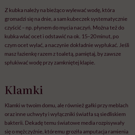
Z kubka należy na bieżąco wylewać wodę, która
gromadzi się na dnie, a sam kubeczek systematycznie
czyścić – np. płynem do mycia naczyń. Można też do
kubka wlać ocet i odstawić na ok. 15–20 minut, po
czym ocet wylać, a naczynie dokładnie wypłukać. Jeśli
masz łazienkę razem z toaletą, pamiętaj, by zawsze
spłukiwać wodę przy zamkniętej klapie.
Klamki
Klamki w twoim domu, ale również gałki przy meblach
oraz inne uchwyty i wyłączniki światła są siedliskiem
bakterii. Dekadę temu światowe media rozpisywały
się o mężczyźnie, któremu groziła amputacja ramienia