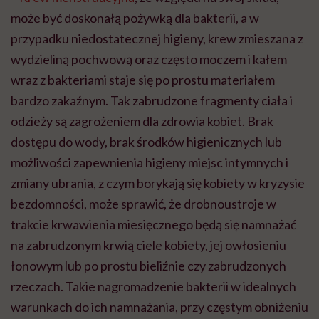
może być doskonałą pożywką dla bakterii, a w
przypadku niedostatecznej higieny, krew zmieszana z
wydzieliną pochwową oraz często moczem i kałem
wraz z bakteriami staje się po prostu materiałem
bardzo zakaźnym. Tak zabrudzone fragmenty ciała i
odzieży są zagrożeniem dla zdrowia kobiet. Brak
dostępu do wody, brak środków higienicznych lub
możliwości zapewnienia higieny miejsc intymnych i
zmiany ubrania, z czym borykają się kobiety w kryzysie
bezdomności, może sprawić, że drobnoustroje w
trakcie krwawienia miesięcznego będą się namnażać
na zabrudzonym krwią ciele kobiety, jej owłosieniu
łonowym lub po prostu bieliźnie czy zabrudzonych
rzeczach. Takie nagromadzenie bakterii w idealnych
warunkach do ich namnażania, przy częstym obniżeniu