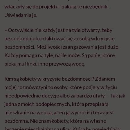
włączyły się do projektu i pakują te niezbędniki.
Uświadamia je.
– Oczywiście nie każdy jest na tyle otwarty, żeby
bezpośrednio kontaktować się z osobą w kryzysie
bezdomności. Możliwości zaangażowania jest dużo.
Każdy pomaga na tyle, na ile może. Są panie, które
pieką muffinki, inne przywożą wodę.
Kim są kobiety w kryzysie bezdomności? Zdaniem
mojej rozmówczyni to osoby, które podjęły w życiu
nieodpowiednie decyzje albo za bardzo ufały. – Tak jak
jedna z moich podopiecznych, która przepisała
mieszkanie na wnuka, a ten ją wyrzucił i teraz jest
bezdomna. Nie znam kobiety, która na własne
życzenie mieszkałaby na ulicy. Która by powiedziała: