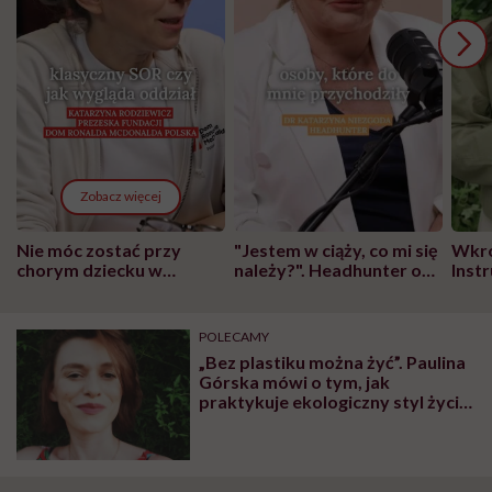
Zobacz więcej
Nie móc zostać przy
"Jestem w ciąży, co mi się
Wkró
chorym dziecku w
należy?". Headhunter o
Inst
szpitalu to tortura.
zmianie pokoleniowej u
atak
"Przeszkadzać w tym
kobiet w ciąży na rynku
wars
może chyba tylko
pracy
eksp
POLECAMY
głupota i brak
„Bez plastiku można żyć”. Paulina
wyobraźni"
Górska mówi o tym, jak
praktykuje ekologiczny styl życia
we własnej rodzinie