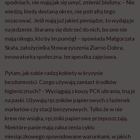
spodniach, nie mają jak się umyć, zmienić bielizny. – Nie
wiedzą, kiedy dostaną okres, nie potrafią tego
oszacować. Jeśli mają już jakieś pieniądze, to wydają je
na jedzenie. Staramy się dotrzeć do nich, bo one nie
mają nikogo, kto by im pomógł – opowiada Małgorzata
Skała, założycielka Stowarzyszenia Ziarno Dobra,
innowatorka społeczna, terapeutka zajęciowa.
Pytam, jak sobie radzą kobiety w kryzysie
bezdomności. Czego używają zamiast środków
higienicznych? – Wyciągają z koszy PCK ubrania, tną je
na paski. Używają ręczników papierowych z łazienek
marketów czy stacji benzynowych. Tylko że w nie
krew nie wsiąka, ręczniki papierowe przepuszczają.
Bądź z nami na bieżąco
Niektóre panie mają zaburzenia cyklu
Co tydzień wybieramy teksty, rozmowy i podcasty Hello Zdr
miesiączkowego spowodowane warunkami, w jakich