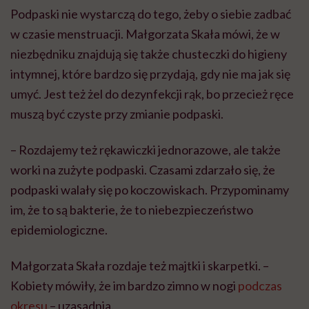
Podpaski nie wystarczą do tego, żeby o siebie zadbać
w czasie menstruacji. Małgorzata Skała mówi, że w
niezbędniku znajdują się także chusteczki do higieny
intymnej, które bardzo się przydają, gdy nie ma jak się
umyć. Jest też żel do dezynfekcji rąk, bo przecież ręce
muszą być czyste przy zmianie podpaski.
– Rozdajemy też rękawiczki jednorazowe, ale także
worki na zużyte podpaski. Czasami zdarzało się, że
podpaski walały się po koczowiskach. Przypominamy
im, że to są bakterie, że to niebezpieczeństwo
epidemiologiczne.
Małgorzata Skała rozdaje też majtki i skarpetki. –
Kobiety mówiły, że im bardzo zimno w nogi
podczas
okresu
– uzasadnia.