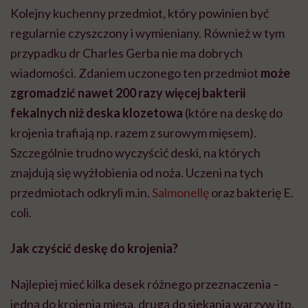
Kolejny kuchenny przedmiot, który powinien być
regularnie czyszczony i wymieniany. Również w tym
przypadku dr Charles Gerba nie ma dobrych
wiadomości. Zdaniem uczonego ten przedmiot
może
zgromadzić nawet 200 razy więcej bakterii
fekalnych niż deska klozetowa
(które na deskę do
krojenia trafiają np. razem z surowym mięsem).
Szczególnie trudno wyczyścić deski, na których
znajdują się wyżłobienia od noża. Uczeni na tych
przedmiotach odkryli m.in.
Salmonellę
oraz bakterię E.
coli.
Jak czyścić deskę do krojenia?
Najlepiej mieć kilka desek różnego przeznaczenia –
jedną do krojenia mięsa, drugą do siekania warzyw itp.