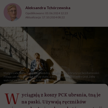
Aleksandra Tchórzewska
Opublikowano:
03.06.2024 12:23
Aktualizacja:
17.10.2024 08:22
Małgorzata Skała: Ludzie nie wiedzą, że są kobiety w kryzysie bezdomności.
Pytają: jak to, kobiety? A co się stało, a dlaczego? Bardzo cenne jest, żeby
walczyć ze stereotypami źródło: pexels.com
W
yciągają z koszy PCK ubrania, tną je
na paski. Używają ręczników