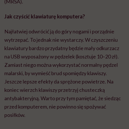
(MRSA).
Jak czyścić klawiaturę komputera?
Najłatwiej odwrócić ją do góry nogami i porządnie
wytrzepać. To jednak nie wystarczy. W czyszczeniu
klawiatury bardzo przydatny będzie mały odkurzacz
na USB wyposażony w pędzelek (kosztuje 10–20 zł).
Zamiast niego można wykorzystać normalny pędzel
malarski, by wymieść brud spomiędzy klawiszy.
Jeszcze lepsze efekty da sprężone powietrze. Na
koniec wierzch klawiszy przetrzyj chusteczką
antybakteryjną. Warto przy tym pamiętać, że siedząc
przed komputerem, nie powinno się spożywać
posiłków.