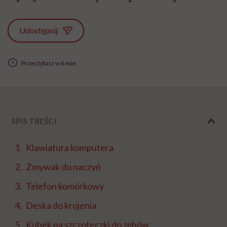
Udostępnij
Przeczytasz w 6 min
SPIS TREŚCI
Klawiatura komputera
Zmywak do naczyń
Telefon komórkowy
Deska do krojenia
Kubek na szczoteczki do zębów