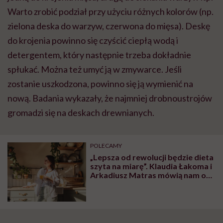
Warto zrobić podział przy użyciu różnych kolorów (np.
zielona deska do warzyw, czerwona do mięsa). Deskę
do krojenia powinno się czyścić ciepłą wodą i
detergentem, który następnie trzeba dokładnie
spłukać. Można też umyć ją w zmywarce. Jeśli
zostanie uszkodzona, powinno się ją wymienić na
nową. Badania wykazały, że najmniej drobnoustrojów
gromadzi się na deskach drewnianych.
POLECAMY
„Lepsza od rewolucji będzie dieta
szyta na miarę”. Klaudia Łakoma i
Arkadiusz Matras mówią nam o
tym, jak się nie dać
insulinooporności