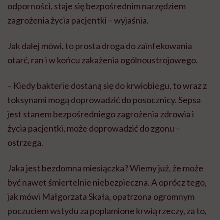
odporności, staje się bezpośrednim narzędziem
zagrożenia życia pacjentki – wyjaśnia.
Jak dalej mówi, to prosta droga do zainfekowania
otarć, ran i w końcu zakażenia ogólnoustrojowego.
– Kiedy bakterie dostaną się do krwiobiegu, to wraz z
toksynami mogą doprowadzić do posocznicy. Sepsa
jest stanem bezpośredniego zagrożenia zdrowia i
życia pacjentki, może doprowadzić do zgonu –
ostrzega.
Jaka jest bezdomna miesiączka? Wiemy już, że może
być nawet śmiertelnie niebezpieczna. A oprócz tego,
jak mówi Małgorzata Skała, opatrzona ogromnym
poczuciem wstydu za poplamione krwią rzeczy, za to,