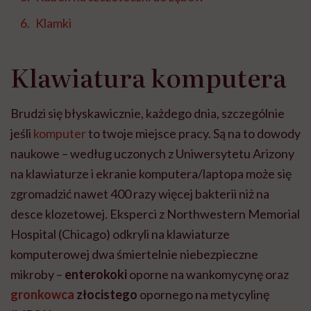
Klamki
Klawiatura komputera
Brudzi się błyskawicznie, każdego dnia, szczególnie
jeśli
komputer
to twoje miejsce pracy. Są na to dowody
naukowe – według uczonych z Uniwersytetu Arizony
na klawiaturze i ekranie komputera/laptopa może się
zgromadzić nawet 400 razy więcej bakterii niż na
desce klozetowej. Eksperci z Northwestern Memorial
Hospital (Chicago) odkryli na klawiaturze
komputerowej dwa śmiertelnie niebezpieczne
mikroby –
enterokoki
oporne na wankomycynę oraz
gronkowca
złocistego
opornego na metycylinę