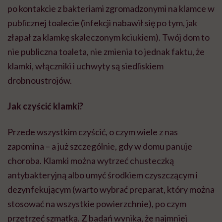
po kontakcie z bakteriami zgromadzonymi na klamce w
publicznej toalecie (infekcji nabawił się po tym, jak
złapał za klamkę skaleczonym kciukiem). Twój dom to
nie publiczna toaleta, nie zmienia to jednak faktu, że
klamki, włączniki i uchwyty są siedliskiem
drobnoustrojów.
Jak czyścić klamki?
Przede wszystkim czyścić, o czym wiele z nas
zapomina – a już szczególnie, gdy w domu panuje
choroba. Klamki można wytrzeć chusteczką
antybakteryjną albo umyć środkiem czyszczącym i
dezynfekującym (warto wybrać preparat, który można
stosować na wszystkie powierzchnie), po czym
przetrzeć szmatką. Z badań wynika, że najmniej