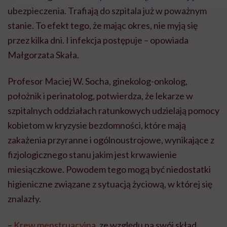
ubezpieczenia. Trafiają do szpitala już w poważnym
stanie. To efekt tego, że mając okres, nie myją się
przez kilka dni. I infekcja postępuje – opowiada
Małgorzata Skała.
Profesor Maciej W. Socha, ginekolog-onkolog,
położnik i perinatolog, potwierdza, że lekarze w
szpitalnych oddziałach ratunkowych udzielają pomocy
kobietom w kryzysie bezdomności, które mają
zakażenia przyranne i ogólnoustrojowe, wynikające z
fizjologicznego stanu jakim jest krwawienie
miesiączkowe. Powodem tego mogą być niedostatki
higieniczne związane z sytuacją życiową, w której się
znalazły.
–
Krew menstruacyjna
, ze względu na swój skład,