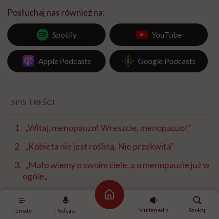
Posłuchaj nas również na:
Spotify
YouTube
Apple Podcasts
Google Podcasts
SPIS TREŚCI
„Witaj, menopauzo! Wreszcie, menopauzo!”
„Kobieta nie jest rośliną. Nie przekwita”
„Mało wiemy o swoim ciele, a o menopauzie już w
ogóle„
Manuela Gretkowska – narodowa libertynka
Strona główna
Multimedia
Szukaj
Tematy
Podcast