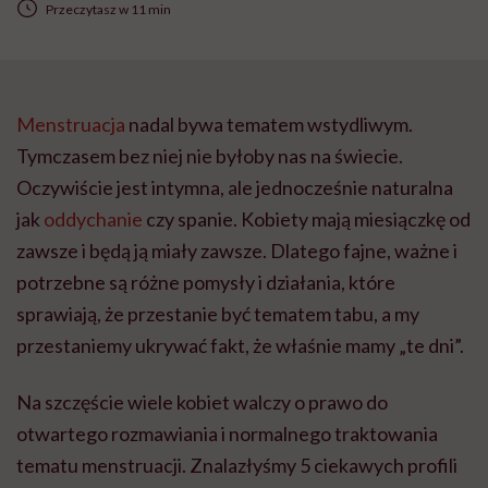
Przeczytasz w 11 min
Menstruacja
nadal bywa tematem wstydliwym.
Tymczasem bez niej nie byłoby nas na świecie.
Oczywiście jest intymna, ale jednocześnie naturalna
jak
oddychanie
czy spanie. Kobiety mają miesiączkę od
zawsze i będą ją miały zawsze. Dlatego fajne, ważne i
potrzebne są różne pomysły i działania, które
sprawiają, że przestanie być tematem tabu, a my
przestaniemy ukrywać fakt, że właśnie mamy „te dni”.
Na szczęście wiele kobiet walczy o prawo do
otwartego rozmawiania i normalnego traktowania
tematu menstruacji. Znalazłyśmy 5 ciekawych profili