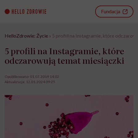
Go
to
Fundacja
content
HelloZdrowie: Życie
›
5 profili na Instagramie, które odczarow
5 profili na Instagramie, które
odczarowują temat miesiączki
Opublikowano:
01.07.2019 14:02
Aktualizacja:
12.01.2024 09:25