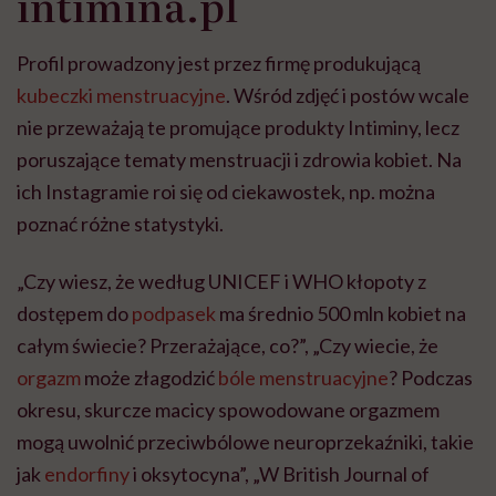
intimina.pl
Profil prowadzony jest przez firmę produkującą
kubeczki menstruacyjne
. Wśród zdjęć i postów wcale
nie przeważają te promujące produkty Intiminy, lecz
poruszające tematy menstruacji i zdrowia kobiet. Na
ich Instagramie roi się od ciekawostek, np. można
poznać różne statystyki.
„Czy wiesz, że według UNICEF i WHO kłopoty z
dostępem do
podpasek
ma średnio 500 mln kobiet na
całym świecie? Przerażające, co?”, „Czy wiecie, że
orgazm
może złagodzić
bóle menstruacyjne
? Podczas
okresu, skurcze macicy spowodowane orgazmem
mogą uwolnić przeciwbólowe neuroprzekaźniki, takie
jak
endorfiny
i oksytocyna”, „W British Journal of