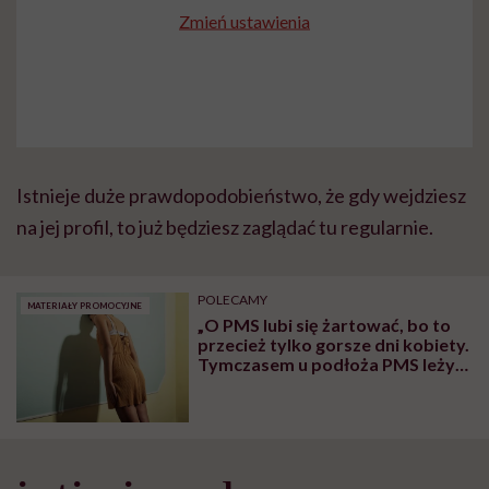
Zmień ustawienia
Istnieje duże prawdopodobieństwo, że gdy wejdziesz
na jej profil, to już będziesz zaglądać tu regularnie.
POLECAMY
MATERIAŁY PROMOCYJNE
„O PMS lubi się żartować, bo to
przecież tylko gorsze dni kobiety.
Tymczasem u podłoża PMS leży
nierównowaga hormonalna”. Jak
na nią wpłynąć, tłumaczy
dietetyczka i naturopatka
Monika Skuza