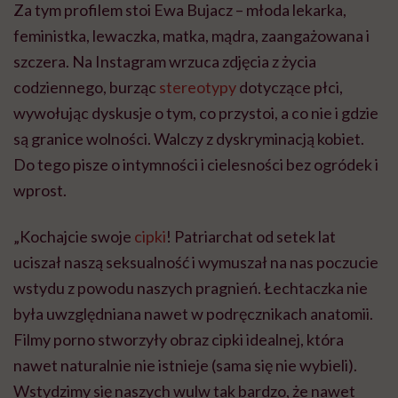
Za tym profilem stoi Ewa Bujacz – młoda lekarka,
feministka, lewaczka, matka, mądra, zaangażowana i
szczera. Na Instagram wrzuca zdjęcia z życia
codziennego, burząc
stereotypy
dotyczące płci,
wywołując dyskusje o tym, co przystoi, a co nie i gdzie
są granice wolności. Walczy z dyskryminacją kobiet.
Do tego pisze o intymności i cielesności bez ogródek i
wprost.
„Kochajcie swoje
cipki
! Patriarchat od setek lat
uciszał naszą seksualność i wymuszał na nas poczucie
wstydu z powodu naszych pragnień. Łechtaczka nie
była uwzględniana nawet w podręcznikach anatomii.
Filmy porno stworzyły obraz cipki idealnej, która
nawet naturalnie nie istnieje (sama się nie wybieli).
Wstydzimy się naszych wulw tak bardzo, że nawet