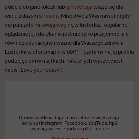
pójście do ginekolożki lub
ginekologa
wiąże się dla
wielu z dużym
stresem
. Mnóstwo z Was nawet nigdy
nie patrzyło na swoją
waginę
w lusterku. Regularne
oglądanie jej i dotykanie jest nie tylko przyjemne, ale
również edukacyjne i ważne dla Waszego zdrowia.
Lusterka w dłoń, majtki w dół!” – czytamy na jej profilu
pod zdjęciem w majtkach, na których wyszyty jest
napis „Love your pussy”.
Do wyświetlenia tego materiału z zewnętrznego
serwisu (Instagram, Facebook, YouTube, itp.)
wymagana jest zgoda na pliki cookie.
Zmień ustawienia