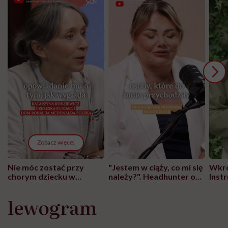
Zobacz więcej
Nie móc zostać przy
"Jestem w ciąży, co mi się
Wkró
chorym dziecku w
należy?". Headhunter o
Inst
szpitalu to tortura.
zmianie pokoleniowej u
atak
"Przeszkadzać w tym
kobiet w ciąży na rynku
wars
lewogram
może chyba tylko
pracy
eksp
głupota i brak
wyobraźni"