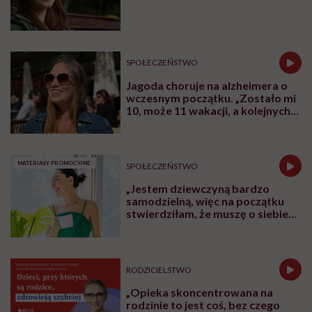
SPOŁECZEŃSTWO
Jagoda choruje na alzheimera o
wczesnym początku. „Zostało mi
10, może 11 wakacji, a kolejnych
nie będę już świadoma”
MATERIAŁY PROMOCYJNE
SPOŁECZEŃSTWO
„Jestem dziewczyną bardzo
samodzielną, więc na początku
stwierdziłam, że muszę o siebie
zadbać”. Emilia Pobiedzińska o
słodko-gorzkim doświadczeniu
menopauzy
RODZICIELSTWO
„Opieka skoncentrowana na
rodzinie to jest coś, bez czego