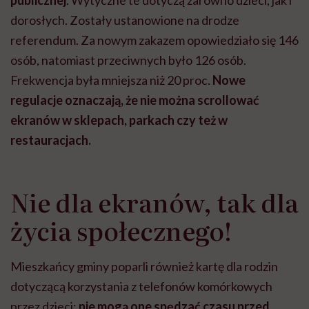
publicznej
. Wytyczne te dotyczą zarówno dzieci, jak i
dorosłych. Zostały ustanowione na drodze
referendum. Za nowym zakazem opowiedziało się 146
osób, natomiast przeciwnych było 126 osób.
Frekwencja była mniejsza niż 20 proc.
Nowe
regulacje oznaczają, że nie można scrollować
ekranów w sklepach, parkach czy też w
restauracjach.
Nie dla ekranów, tak dla
życia społecznego!
Mieszkańcy gminy poparli również kartę dla rodzin
dotyczącą korzystania z telefonów komórkowych
przez dzieci:
nie mogą one spędzać czasu przed