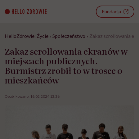
Go
to
Fundacja
content
HelloZdrowie: Życie
›
Społeczeństwo
›
Zakaz scrollowania ekr
Zakaz scrollowania ekranów w
miejscach publicznych.
Burmistrz zrobił to w trosce o
mieszkańców
Opublikowano:
16.02.2024 13:36