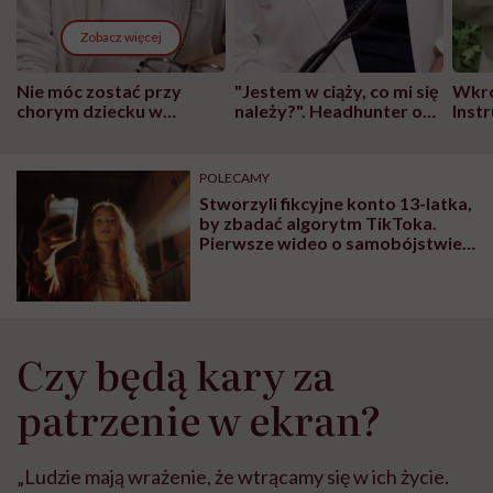
Zobacz więcej
Nie móc zostać przy
"Jestem w ciąży, co mi się
Wkró
chorym dziecku w
należy?". Headhunter o
Inst
szpitalu to tortura.
zmianie pokoleniowej u
atak
"Przeszkadzać w tym
kobiet w ciąży na rynku
wars
może chyba tylko
pracy
eksp
POLECAMY
głupota i brak
Stworzyli fikcyjne konto 13-latka,
wyobraźni"
by zbadać algorytm TikToka.
Pierwsze wideo o samobójstwie
wyświetliło się w trzeciej minucie
scrollowania aplikacji
Czy będą kary za
patrzenie w ekran?
„Ludzie mają wrażenie, że wtrącamy się w ich życie.