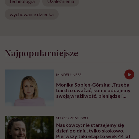
technologia
Uzależnienia
wychowanie dziecka
Najpopularniejsze
MINDFULNESS
Monika Sobień-Górska: „Trzeba
bardzo uważać, komu oddajemy
swoją wrażliwość, pieniądze i
zaufanie”
SPOŁECZEŃSTWO
Naukowcy: nie starzejemy się
dzień po dniu, tylko skokowo.
Pierwszy taki etap to wiek 44 lat