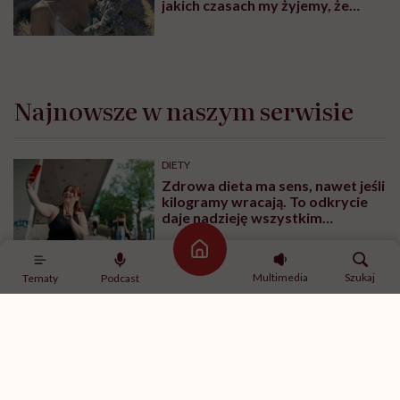
jakich czasach my żyjemy, że
naturalne sprawy musimy
normalizować?”
Najnowsze w naszym serwisie
DIETY
Zdrowa dieta ma sens, nawet jeśli
kilogramy wracają. To odkrycie
daje nadzieję wszystkim
walczącym z efektem jo-jo
Strona główna
Multimedia
Szukaj
Tematy
Podcast
SPOŁECZEŃSTWO
Klaudia Grodzicka: „12 godzin w
podróży dla pół minuty leczenia.
Jeśli ktoś mnie pyta, czy cały ten
trud ma sens, bez wahania
odpowiadam: 'tak’”