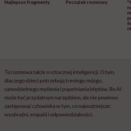
Najlepsze fragmenty
Początek rozmowy
"
n
m
p
ś
n
To rozmowa także o sztucznej inteligencji. O tym,
dlaczego dzieci potrzebują treningu mózgu,
samodzielnego myślenia i popełniania błędów. Bo AI
może być przydatnym narzędziem, ale nie powinno
zastępować człowieka w tym, co najważniejsze:
wyobraźni, empatii i odpowiedzialności.