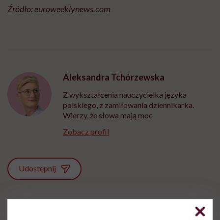
Źródło: euroweeklynews.com
Aleksandra Tchórzewska
Z wykształcenia nauczycielka języka
polskiego, z zamiłowania dziennikarka.
Wierzy, że słowa mają moc
Zobacz profil
Udostępnij
Powiązane tematy: