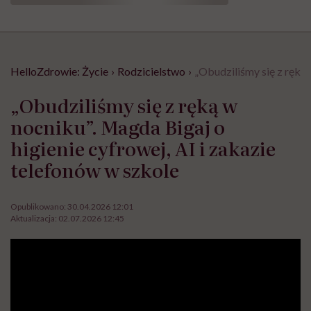
HelloZdrowie: Życie
›
Rodzicielstwo
›
„Obudziliśmy się z ręką 
„Obudziliśmy się z ręką w
nocniku”. Magda Bigaj o
higienie cyfrowej, AI i zakazie
telefonów w szkole
Opublikowano:
30.04.2026 12:01
Aktualizacja:
02.07.2026 12:45