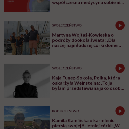
współczesna medycyna sobie nie
poradzi”
SPOŁECZEŃSTWO
Martyna Wojtaś-Kowieska o
podróży dookoła świata: „Dla
naszej najmłodszej córki domem
jest jacht. Miała dwa latka, kiedy
wypływaliśmy w rejs”
SPOŁECZEŃSTWO
Kaja Funez-Sokoła, Polka, która
oskarżyła Weinsteina: „To ja
byłam przedstawiana jako osoba,
która musi się bronić”
RODZICIELSTWO
Kamila Kamińska o karmieniu
piersią swojej 5-letniej córki: „W