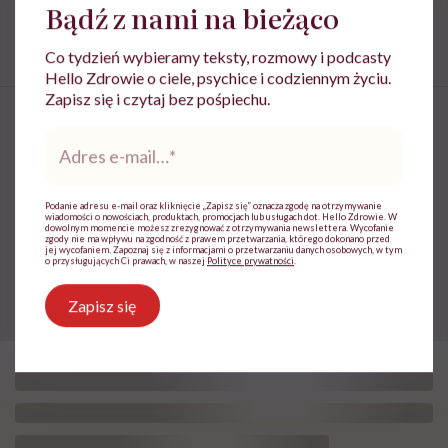
Bądź z nami na bieżąco
Relacja
Uzależnienia
Co tydzień wybieramy teksty, rozmowy i podcasty
Hello Zdrowie o ciele, psychice i codziennym życiu.
Zapisz się i czytaj bez pośpiechu.
Adres
e-
mail
*
Gaz rozweselający, czyli historia
przypadku, który otworzył
Podanie adresu e-mail oraz kliknięcie „Zapisz się” oznacza zgodę na otrzymywanie
wiadomości o nowościach, produktach, promocjach lub usługach dot. Hello Zdrowie. W
dowolnym momencie możesz zrezygnować z otrzymywania newslettera. Wycofanie
drogę do znieczulenia
zgody nie ma wpływu na zgodność z prawem przetwarzania, którego dokonano przed
jej wycofaniem. Zapoznaj się z informacjami o przetwarzaniu danych osobowych, w tym
o przysługujących Ci prawach, w naszej
Polityce prywatności
.
Zapisz się