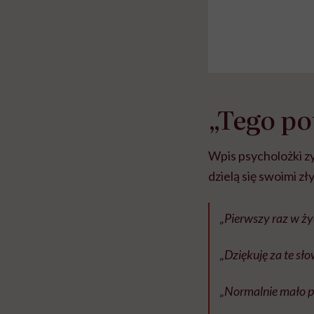
„Tego p
Wpis psycholożki zys
dzielą się swoimi z
„Pierwszy raz w życ
„Dziękuję za te sł
„Normalnie mało p