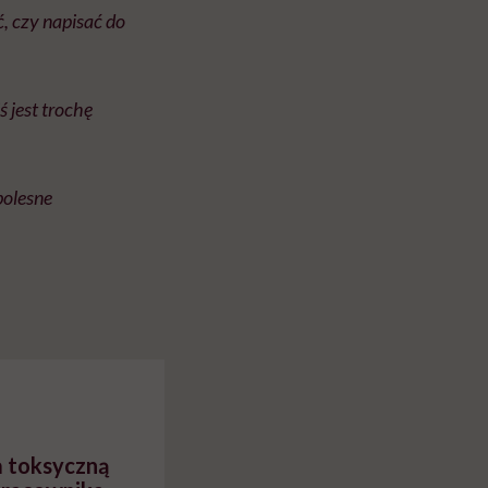
, czy napisać do
ś jest trochę
bolesne
a toksyczną