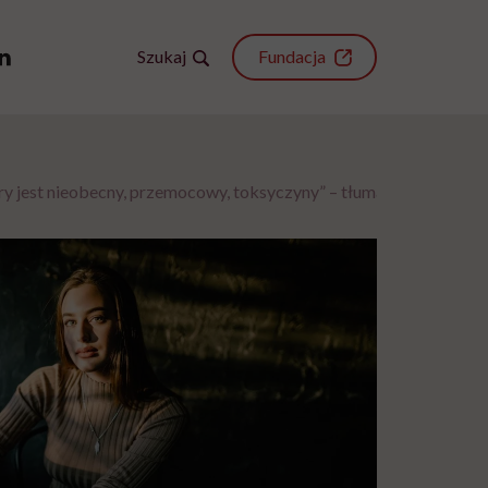
Szukaj
Fundacja
tóry jest nieobecny, przemocowy, toksyczyny” – tłumaczy psycholo