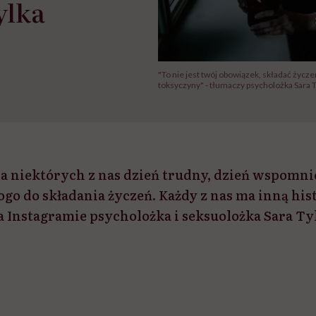
ylka
"To nie jest twój obowiązek, składać życze
toksyczyny" - tłumaczy psycholożka Sara Ty
la niektórych z nas dzień trudny, dzień wspomnie
go do składania życzeń. Każdy z nas ma inną hist
a Instagramie psycholożka i seksuolożka Sara Ty