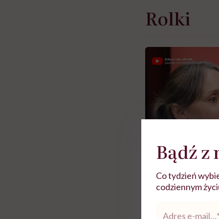
Rolki
Bądź z 
Co tydzień wybie
codziennym życiu.
Adres
Zobacz więce
e-