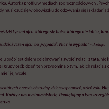
ylka. Autorka profilu w mediach społecznościowych „Psyc
żdy musi czuć się w obowiązku do odzywania się i składani
ć dziś życzeń ojcu, którego się boisz, którego nie lubisz, któ
ć dziś życzeń ojcu, bo „wypada”. Nic nie wypada
” – dodaje.
elu osób jest dniem celebrowania swojej relacji z tatą, nie
j grupy osób dzień ten przypomina o tym, jak ich relacja z o
mieli jej wcale.
 niektórych z nas dzień trudny, dzień wspomnień, dzień żalu.
Nie
eń. Każdy z nas ma inną historię. Pamiętajmy o tym szczególn
ertka.