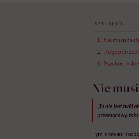
SPIS TREŚCI
Nie musisz skł
„Tego potrze
Psychosekslogic
Nie musi
„To nie jest twój 
przemocowy, toks
Tymi słowami rozpo