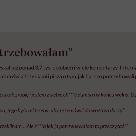
otrzebowałam”
kał już ponad 3,7 tys. polubień i wiele komentarzy. Interna
łymi doświadczeniami i piszą o tym, jak bardzo potrzebowal
iu tak zrobię i jestem z siebie ch***e dumna i w końcu wolna. Dz
owa, tego było mi trzeba, aby przemówić do wnętrza duszy”
rzeklinam… Ale k***a jak ja potrzebowałam to przeczytać!”