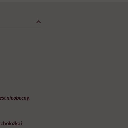
jest nieobecny,
cholożka i