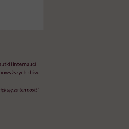
utki i internauci
i powyższych słów.
iękuję za ten post!”