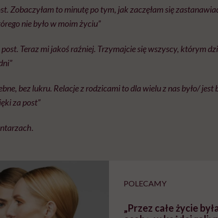
ost. Zobaczyłam to minutę po tym, jak zaczęłam się zastanawiać
tórego nie było w moim życiu”
n post. Teraz mi jakoś raźniej. Trzymajcie się wszyscy, którym dzi
dni”
ne, bez lukru. Relacje z rodzicami to dla wielu z nas było/ jest 
ęki za post”
ntarzach.
POLECAMY
„Przez całe życie był