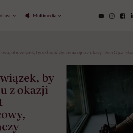
Multimedia
dcast
st twój obowiązek, by składać życzenia ojcu z okazji Dnia Ojca, k
owiązek, by
u z okazji
t
cowy,
aczy