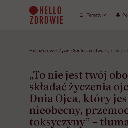
Go
to
content
Tematy
Po
HelloZdrowie: Życie
›
Społeczeństwo
›
„To nie je
„To nie jest twój ob
składać życzenia ojc
Dnia Ojca, który jes
nieobecny, przemo
toksyczyny” – tłum