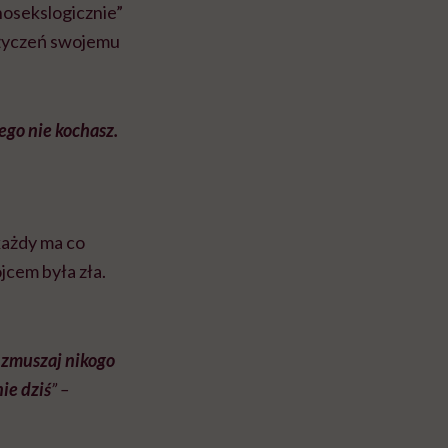
hosekslogicznie”
a życzeń swojemu
rego nie kochasz.
 każdy ma co
jcem była zła.
 zmuszaj nikogo
ie dziś
” –