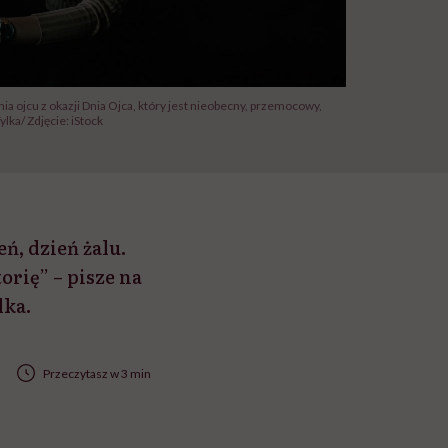
nia ojcu z okazji Dnia Ojca, który jest nieobecny, przemocowy,
lka/ Zdjęcie: iStock
ń, dzień żalu.
orię” – pisze na
lka.
Przeczytasz w 3 min