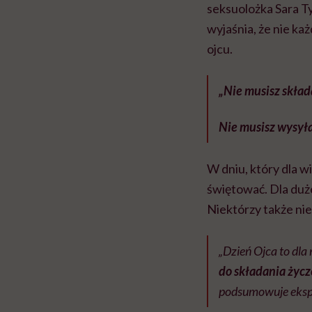
seksuolożka Sara T
wyjaśnia, że nie ka
ojcu.
„Nie musisz składa
Nie musisz wysyła
W dniu, który dla wi
świętować. Dla duże
Niektórzy także nie 
„Dzień Ojca to dla
do składania życz
podsumowuje eksp