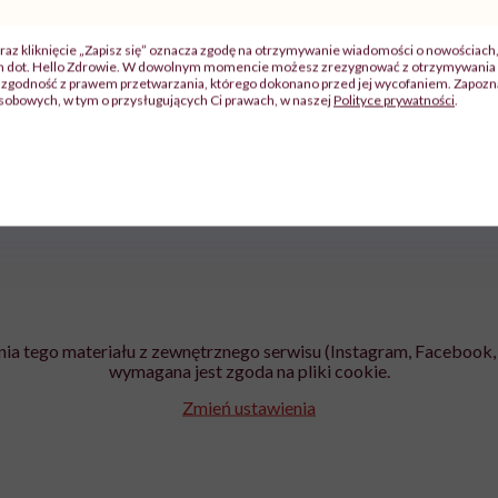
raz kliknięcie „Zapisz się” oznacza zgodę na otrzymywanie wiadomości o nowościach
zy
"Jestem w ciąży, co mi się
Wkrótce nowa "
ch dot. Hello Zdrowie. W dowolnym momencie możesz zrezygnować z otrzymywania 
szpitalu
należy?". Headhunter o
Instrukcja". Tym 
zgodność z prawem przetwarzania, którego dokonano przed jej wycofaniem. Zapoznaj
sobowych, w tym o przysługujących Ci prawach, w naszej
Polityce prywatności
.
szkadzać
zmianie pokoleniowej u
atakach paniki. Z
tylko
kobiet w ciąży na rynku
warsztat pacjen
braźni"
pracy
ekspercki
ia tego materiału z zewnętrznego serwisu (Instagram, Facebook, 
wymagana jest zgoda na pliki cookie.
Zmień ustawienia