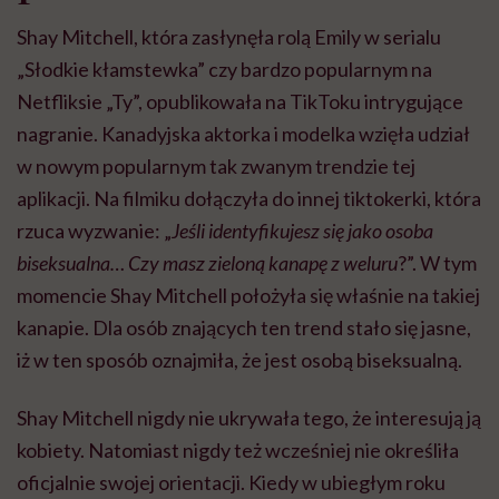
Shay Mitchell, która zasłynęła rolą Emily w serialu
„Słodkie kłamstewka” czy bardzo popularnym na
Netfliksie „Ty”, opublikowała na TikToku intrygujące
nagranie. Kanadyjska aktorka i modelka wzięła udział
w nowym popularnym tak zwanym trendzie tej
aplikacji. Na filmiku dołączyła do innej tiktokerki, która
rzuca wyzwanie: „
Jeśli identyfikujesz się jako osoba
biseksualna… Czy masz zieloną kanapę z weluru
?”. W tym
momencie Shay Mitchell położyła się właśnie na takiej
kanapie. Dla osób znających ten trend stało się jasne,
iż w ten sposób oznajmiła, że jest osobą biseksualną.
Shay Mitchell nigdy nie ukrywała tego, że interesują ją
kobiety. Natomiast nigdy też wcześniej nie określiła
oficjalnie swojej orientacji. Kiedy w ubiegłym roku