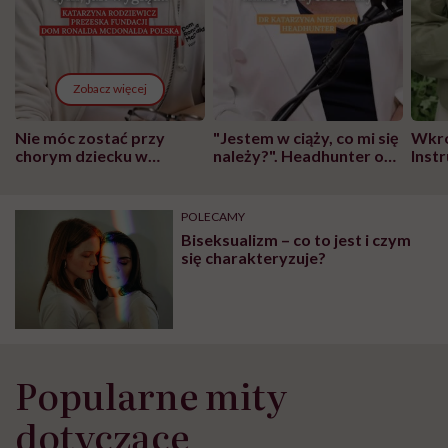
Zobacz więcej
Nie móc zostać przy
"Jestem w ciąży, co mi się
Wkró
chorym dziecku w
należy?". Headhunter o
Inst
szpitalu to tortura.
zmianie pokoleniowej u
atak
"Przeszkadzać w tym
kobiet w ciąży na rynku
wars
może chyba tylko
pracy
eksp
POLECAMY
głupota i brak
Biseksualizm – co to jest i czym
wyobraźni"
się charakteryzuje?
Popularne mity
dotyczące