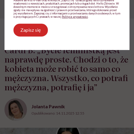
Podanie adresu e-mail oraz kliknięcie „Zapisz się” oznacza zgodę na otrzymywanie
wiadomości o nowościach, produktach, promocjach lub usługach dot. Hello Zdrowie. W
dowolnym momencie możesz zrezygnować z otrzymywania newslettera. Wycofanie
zgody nie ma wpływu na zgodność z prawem przetwarzania, którego dokonano przed
jej wycofaniem. Zapoznaj się z informacjami o przetwarzaniu danych osobowych, w tym
o przysługujących Ci prawach, w naszej
Polityce prywatności
.
Zapisz się
HelloZdrowie: Życie
›
Rodzicielstwo
›
Cardi B: „Bycie feminist
Cardi B: „Bycie feministką jest
naprawdę proste. Chodzi o to, że
kobieta może robić to samo co
mężczyzna. Wszystko, co potrafi
mężczyzna, potrafię i ja”
Jolanta Pawnik
Opublikowano:
14.11.2025 12:55