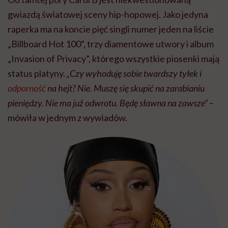
gwiazdą światowej sceny hip-hopowej. Jako jedyna
raperka ma na koncie pięć singli numer jeden na liście
„Billboard Hot 100”, trzy diamentowe utwory i album
„Invasion of Privacy”, którego wszystkie piosenki mają
status platyny.
„Czy wyhoduję sobie twardszy tyłek i
odporność
na hejt? Nie. Muszę się skupić na zarabianiu
pieniędzy. Nie ma już odwrotu. Będę sławna na zawsze”
–
mówiła w jednym z wywiadów.