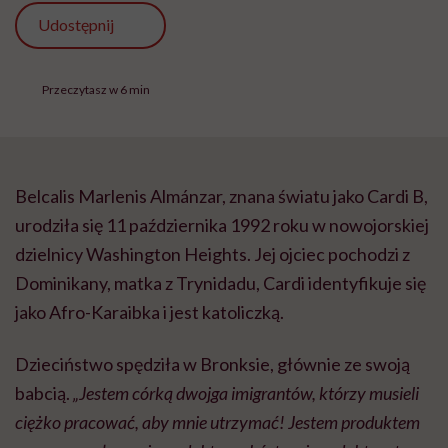
Udostępnij
Przeczytasz w 6 min
Belcalis Marlenis Almánzar, znana światu jako Cardi B,
urodziła się 11 października 1992 roku w nowojorskiej
dzielnicy Washington Heights. Jej ojciec pochodzi z
Dominikany, matka z Trynidadu, Cardi identyfikuje się
jako Afro-Karaibka i jest katoliczką.
Dzieciństwo spędziła w Bronksie, głównie ze swoją
babcią.
„Jestem córką dwojga imigrantów, którzy musieli
ciężko pracować, aby mnie utrzymać! Jestem produktem