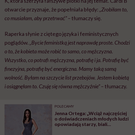
K, która szerzyła fałszywe plotki na jej temat. Cardi B
otwarcie przyznaje, że popełniała błędy:
„Zrobiłam to,
co musiałam, aby przetrwać”
– tłumaczy się.
Raperka słynie z ciętego języka i feministycznych
poglądów.
„Bycie feministką jest naprawdę proste. Chodzi
o to, że kobieta może robić to samo, co mężczyzna.
Wszystko, co potrafi mężczyzna, potrafię i ja. Potrafię być
finezyjna, potrafię być energiczna. Mamy taką samą
wolność. Byłam na szczycie list przebojów. Jestem kobietą
i osiągnęłam to. Czuję się równa mężczyźnie”
– tłumaczy.
POLECAMY
Jenna Ortega: „Wciąż najczęściej
o doświadczeniach młodych ludzi
opowiadają starzy, biali
mężczyźni”