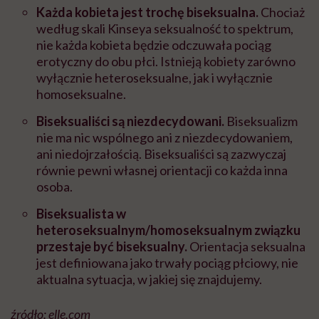
Każda kobieta jest trochę biseksualna.
Chociaż
według skali Kinseya seksualność to spektrum,
nie każda kobieta będzie odczuwała pociąg
erotyczny do obu płci. Istnieją kobiety zarówno
wyłącznie heteroseksualne, jak i wyłącznie
homoseksualne.
Biseksualiści są niezdecydowani.
Biseksualizm
nie ma nic wspólnego ani z niezdecydowaniem,
ani niedojrzałością. Biseksualiści są zazwyczaj
równie pewni własnej orientacji co każda inna
osoba.
Biseksualista w
heteroseksualnym/homoseksualnym związku
przestaje być biseksualny.
Orientacja seksualna
jest definiowana jako trwały pociąg płciowy, nie
aktualna sytuacja, w jakiej się znajdujemy.
źródło: elle.com