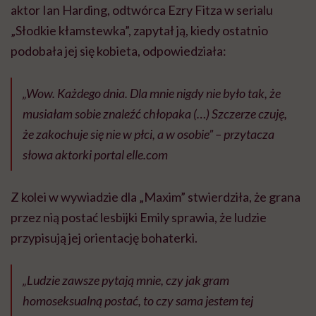
aktor Ian Harding, odtwórca Ezry Fitza w serialu
„Słodkie kłamstewka”, zapytał ją, kiedy ostatnio
podobała jej się kobieta, odpowiedziała:
„Wow. Każdego dnia. Dla mnie nigdy nie było tak, że
musiałam sobie znaleźć chłopaka (…) Szczerze czuję,
że zakochuje się nie w płci, a w osobie” – przytacza
słowa aktorki portal elle.com
Z kolei w wywiadzie dla „Maxim” stwierdziła, że grana
przez nią postać lesbijki Emily sprawia, że ludzie
przypisują jej orientację bohaterki.
„Ludzie zawsze pytają mnie, czy jak gram
homoseksualną postać, to czy sama jestem tej