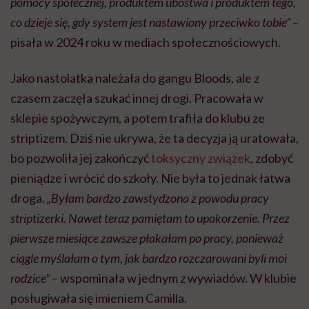
pomocy społecznej, produktem ubóstwa i produktem tego,
co dzieje się, gdy system jest nastawiony przeciwko tobie”
–
pisała w 2024 roku w mediach społecznościowych.
Jako nastolatka należała do gangu Bloods, ale z
czasem zaczęła szukać innej drogi. Pracowała w
sklepie spożywczym, a potem trafiła do klubu ze
striptizem. Dziś nie ukrywa, że ta decyzja ją uratowała,
bo pozwoliła jej zakończyć
toksyczny związek
, zdobyć
pieniądze i wrócić do szkoły. Nie była to jednak łatwa
droga.
„Byłam bardzo zawstydzona z powodu pracy
striptizerki. Nawet teraz pamiętam to upokorzenie. Przez
pierwsze miesiące zawsze płakałam po pracy, ponieważ
ciągle myślałam o tym, jak bardzo rozczarowani byli moi
rodzice”
– wspominała w jednym z wywiadów. W klubie
posługiwała się imieniem Camilla.