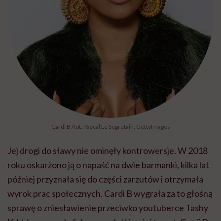
Cardi B /fot. Pascal Le Segretain, GettyImages
Jej drogi do sławy nie ominęły kontrowersje. W 2018
roku oskarżono ją o napaść na dwie barmanki, kilka lat
później przyznała się do części zarzutów i otrzymała
wyrok prac społecznych. Cardi B wygrała za to głośną
sprawę o zniesławienie przeciwko youtuberce Tashy