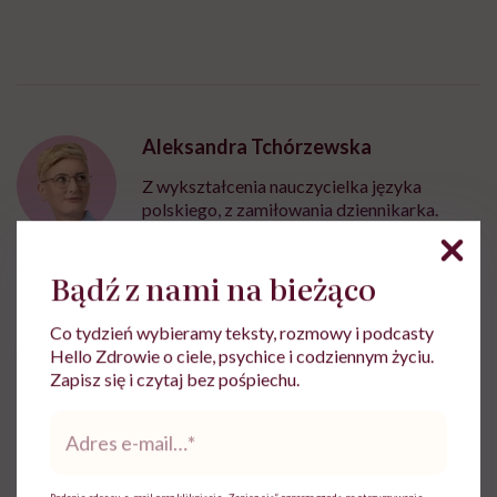
Aleksandra Tchórzewska
Z wykształcenia nauczycielka języka
polskiego, z zamiłowania dziennikarka.
Wierzy, że słowa mają moc
Zobacz profil
Bądź z nami na bieżąco
Co tydzień wybieramy teksty, rozmowy i podcasty
Udostępnij
Hello Zdrowie o ciele, psychice i codziennym życiu.
Zapisz się i czytaj bez pośpiechu.
Adres
e-
Powiązane tematy:
mail
*
orientacja seksualna
Seksualność