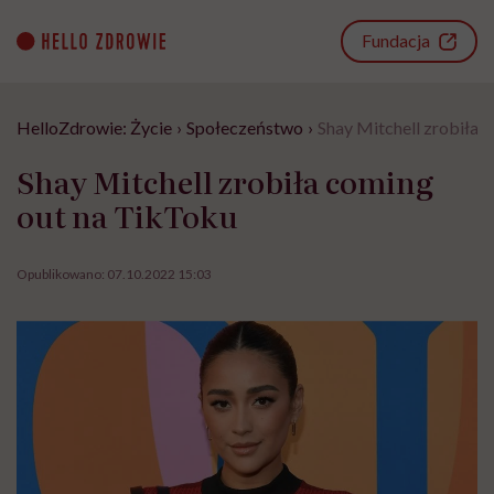
Go
to
Fundacja
content
HelloZdrowie: Życie
›
Społeczeństwo
›
Shay Mitchell zrobiła 
Shay Mitchell zrobiła coming
out na TikToku
Opublikowano:
07.10.2022 15:03