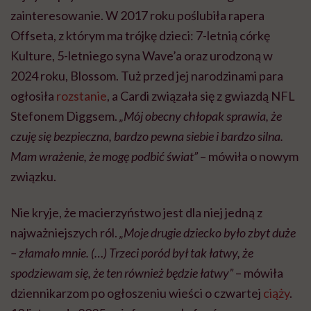
zainteresowanie. W 2017 roku poślubiła rapera
Offseta, z którym ma trójkę dzieci: 7-letnią córkę
Kulture, 5-letniego syna Wave’a oraz urodzoną w
2024 roku, Blossom. Tuż przed jej narodzinami para
ogłosiła
rozstanie
, a Cardi związała się z gwiazdą NFL
Stefonem Diggsem.
„Mój obecny chłopak sprawia, że
czuję się bezpieczna, bardzo pewna siebie i bardzo silna.
Mam wrażenie, że mogę podbić świat”
– mówiła o nowym
związku.
Nie kryje, że macierzyństwo jest dla niej jedną z
najważniejszych ról.
„Moje drugie dziecko było zbyt duże
– złamało mnie. (…) Trzeci poród był tak łatwy, że
spodziewam się, że ten również będzie łatwy”
– mówiła
dziennikarzom po ogłoszeniu wieści o czwartej
ciąży
.