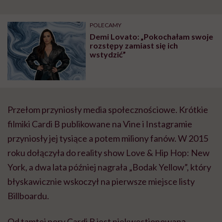
POLECAMY
Demi Lovato: „Pokochałam swoje
rozstępy zamiast się ich
wstydzić”
Przełom przyniosły media społecznościowe. Krótkie
filmiki Cardi B publikowane na Vine i Instagramie
przyniosły jej tysiące a potem miliony fanów. W 2015
roku dołączyła do reality show Love & Hip Hop: New
York, a dwa lata później nagrała „Bodak Yellow”, który
błyskawicznie wskoczył na pierwsze miejsce listy
Billboardu.
Od tamtej pory Cardi B jest niekwestionowaną