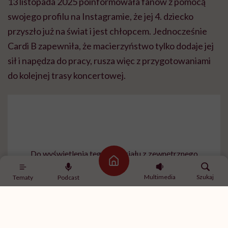
13 listopada 2025 poinformowała fanów z pomocą
swojego profilu na Instagramie, że jej 4. dziecko
przyszło już na świat i jest chłopcem. Jednocześnie
Cardi B zapewniła, że macierzyństwo tylko dodaje jej
sił i napędza do pracy, rusza więc z przygotowaniami
do kolejnej trasy koncertowej.
Do wyświetlenia tego materiału z zewnętrznego
serwisu (Instagram, Facebook, YouTube, itp.)
Strona główna
wymagana jest zgoda na pliki cookie.
Multimedia
Szukaj
Tematy
Podcast
Zmień ustawienia