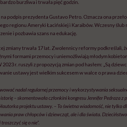
bardzo burzliwa i trwała pięć godzin.
 na podpis prezydenta Gustavo Petro. Oznacza ona przełom
ałego regionu Ameryki Łacińskiej i Karaibów. Wczesny ślub
zenie i pozbawia szans na edukację.
ej zmiany trwała 17 lat. Zwolennicy reformy podkreślali,
różnymi formami przemocy i uniemożliwiają młodym kobieto
2023 r. ruszyli z propozycją zmian pod hasłem: „Są dziewc
wanie ustawy jest wielkim sukcesem w walce o prawa dziec
wować nadal regularnej przemocy i wykorzystywania seksualne
storię – skomentowała członkini kongresu Jennifer Pedraza z pa
utorka projektu ustawy. – To świetna wiadomość, nie tylko dl
nia praw chłopców i dziewcząt, ale i dla świata. Dzieciństwo
troszczyć się o nie”.