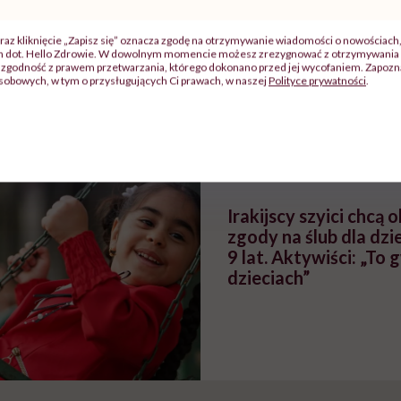
raz kliknięcie „Zapisz się” oznacza zgodę na otrzymywanie wiadomości o nowościach
ch dot. Hello Zdrowie. W dowolnym momencie możesz zrezygnować z otrzymywania 
zy
"Jestem w ciąży, co mi się
Wkrótce nowa "
zgodność z prawem przetwarzania, którego dokonano przed jej wycofaniem. Zapoznaj
szpitalu
należy?". Headhunter o
Instrukcja". Tym 
sobowych, w tym o przysługujących Ci prawach, w naszej
Polityce prywatności
.
szkadzać
zmianie pokoleniowej u
atakach paniki. Z
tylko
kobiet w ciąży na rynku
warsztat pacjen
braźni"
pracy
ekspercki
POLECAMY
Irakijscy szyici chcą 
zgody na ślub dla dz
9 lat. Aktywiści: „To 
dzieciach”