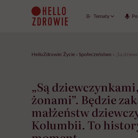
Go
to
content
Tematy
Po
HelloZdrowie: Życie
›
Społeczeństwo
›
„Są dziew
„Są dziewczynkami,
żonami”. Będzie zak
małżeństw dziewcz
Kolumbii. To histo
moment