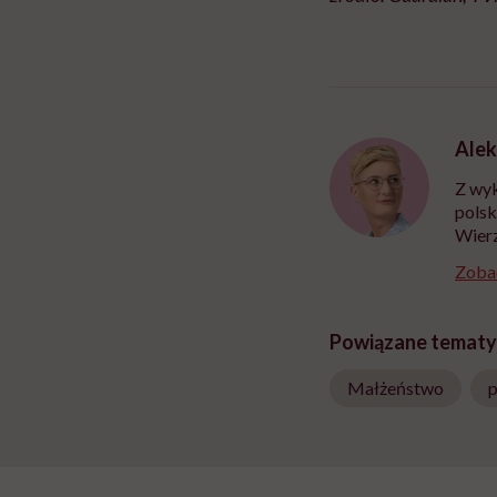
Alek
Z wyk
polsk
Wierz
Zobac
Powiązane tematy
Małżeństwo
p