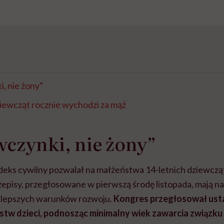
i, nie żony”
iewcząt rocznie wychodzi za mąż
wczynki, nie żony”
ks cywilny pozwalał na małżeństwa 14-letnich dziewczą
episy, przegłosowane w pierwszą środę listopada, mają na
e lepszych warunków rozwoju.
Kongres przegłosował ust
stw dzieci, podnosząc minimalny wiek zawarcia związk