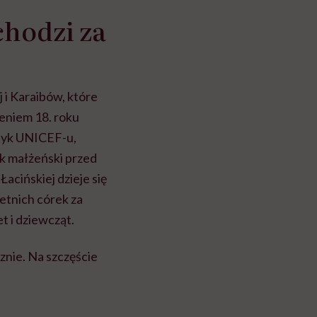
chodzi za
 i Karaibów, które
eniem 18. roku
styk UNICEF-u,
ek małżeński przed
acińskiej dzieje się
etnich córek za
 i dziewcząt.
znie. Na szczęście