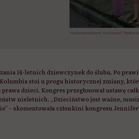
"Są dziewczynkami, nie żonami". Będzie z
ania 14-letnich dziewczynek do ślubu. Po praw
Kolumbia stoi u progu historycznej zmiany, któ
 o prawa dzieci. Kongres przegłosował ustawę cał
eństw nieletnich. „Dzieciństwo jest ważne, musim
 nie” – skomentowała członkini kongresu Jennifer