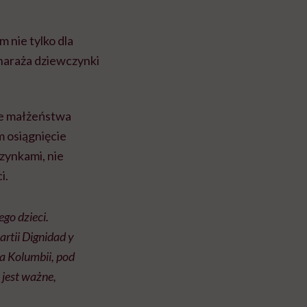
 nie tylko dla
 naraża dziewczynki
 że małżeństwa
m osiągnięcie
zynkami, nie
i.
go dzieci.
rtii Dignidad y
a Kolumbii, pod
 jest ważne,