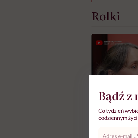
Rolki
Bądź z 
Co tydzień wybie
codziennym życiu.
Adres
e-
Zobacz więce