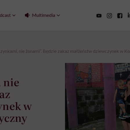
Multimedia
dcast
czynkami, nie żonami”. Będzie zakaz małżeństw dziewczynek w Ko
 nie
az
ynek w
ryczny