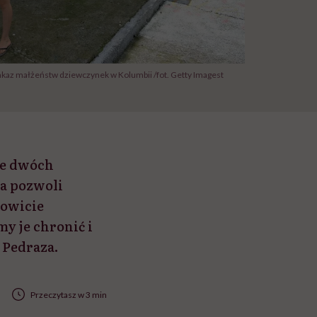
akaz małżeństw dziewczynek w Kolumbii /fot. Getty Imagest
ie dwóch
ra pozwoli
kowicie
y je chronić i
 Pedraza.
Przeczytasz w 3 min