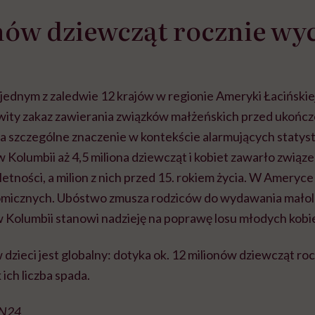
nów dziewcząt rocznie wy
 jednym z zaledwie 12 krajów w regionie Ameryki Łacińskiej
ity zakaz zawierania związków małżeńskich przed ukończ
ma szczególne znaczenie w kontekście alarmujących staty
w Kolumbii aż 4,5 miliona dziewcząt i kobiet zawarło związ
etności, a milion z nich przed 15. rokiem życia. W Ameryce Ł
omicznych. Ubóstwo zmusza rodziców do wydawania małol
Kolumbii stanowi nadzieję na poprawę losu młodych kobiet
zieci jest globalny: dotyka ok. 12 milionów dziewcząt roc
 ich liczba spada.
VN24