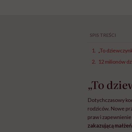
SPIS TREŚCI
„To dziewczynk
12 milionów dz
„To dzie
Dotychczasowy kode
rodziców. Nowe prz
praw i zapewnieni
zakazującą małżeń