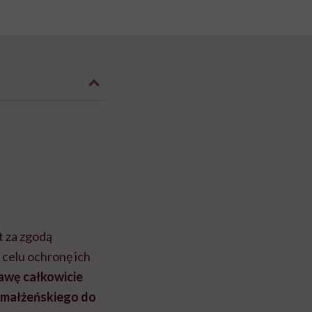
t za zgodą
 celu ochronę ich
awę całkowicie
u małżeńskiego do