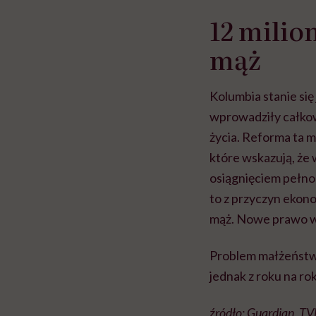
12 milio
mąż
Kolumbia stanie się
wprowadziły całkow
życia. Reforma ta 
które wskazują, że 
osiągnięciem pełnol
to z przyczyn ekon
mąż. Nowe prawo w 
Problem małżeństw d
jednak z roku na rok
źródło: Guardian, T