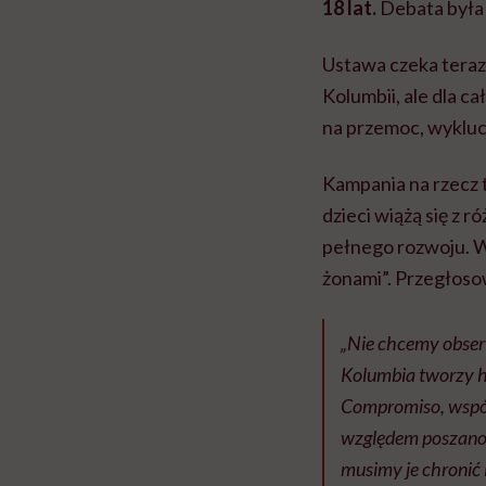
18 lat.
Debata była 
Ustawa czeka teraz
Kolumbii, ale dla c
na przemoc, wykluc
Kampania na rzecz t
dzieci wiążą się z 
pełnego rozwoju. W 
żonami”. Przegłoso
„Nie chcemy obser
Kolumbia tworzy hi
Compromiso, współa
względem poszanowa
musimy je chronić i 