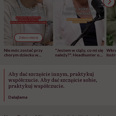
Zobacz więcej
Nie móc zostać przy
"Jestem w ciąży, co mi się
Wkró
chorym dziecku w
należy?". Headhunter o
Inst
szpitalu to tortura.
zmianie pokoleniowej u
atak
"Przeszkadzać w tym
kobiet w ciąży na rynku
wars
może chyba tylko
pracy
eksp
Aby dać szczęście innym, praktykuj
głupota i brak
wyobraźni"
współczucie. Aby dać szczęście sobie,
praktykuj współczucie.
Dalajlama