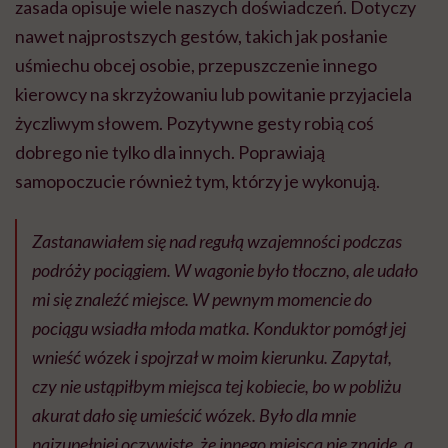
zasada opisuje wiele naszych doświadczeń. Dotyczy
nawet najprostszych gestów, takich jak posłanie
uśmiechu obcej osobie, przepuszczenie innego
kierowcy na skrzyżowaniu lub powitanie przyjaciela
życzliwym słowem. Pozytywne gesty robią coś
dobrego nie tylko dla innych. Poprawiają
samopoczucie również tym, którzy je wykonują.
Zastanawiałem się nad regułą wzajemności podczas
podróży pociągiem. W wagonie było tłoczno, ale udało
mi się znaleźć miejsce. W pewnym momencie do
pociągu wsiadła młoda matka. Konduktor pomógł jej
wnieść wózek i spojrzał w moim kierunku. Zapytał,
czy nie ustąpiłbym miejsca tej kobiecie, bo w pobliżu
akurat dało się umieścić wózek. Było dla mnie
najzupełniej oczywiste, że innego miejsca nie znajdę, a