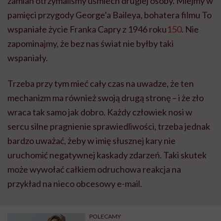
zamian otrzymaliśmy uśmiech drugiej osoby. Miejmy w
pamięci przygody George’a Baileya, bohatera filmu To
wspaniałe życie Franka Capry z 1946 roku
150
. Nie
zapominajmy, że bez nas świat nie byłby taki
wspaniały.
Trzeba przy tym mieć cały czas na uwadze, że ten
mechanizm ma również swoją drugą stronę – i że zło
wraca tak samo jak dobro. Każdy człowiek nosi w
sercu silne pragnienie sprawiedliwości, trzeba jednak
bardzo uważać, żeby w imię słusznej kary nie
uruchomić negatywnej kaskady zdarzeń. Taki skutek
może wywołać całkiem odruchowa reakcja na
przykład na nieco obcesowy e-mail.
POLECAMY