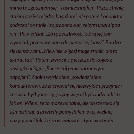
mimo to zgodziłem się – i uśmiechnąłem. Przez chwilę
stałem gdzieś między bagażami, ale potem konduktor
podszedł do mnie i zaproponował, żebym udał się za
nim. Powiedział: „Za tę życzliwość, którą się pan
wykazał, przeniosę pana do pierwszej klasy”. Bardzo
się ucieszyłem. „Niewiele więcej mogę zrobić, ale to
akurat tak”. Potem zwrócił się jeszcze do kogoś z
obsługi pociągu: „Poczęstuj pana darmowym
napojem”. Zanim wysiadłem, powiedziałem
konduktorowi, że zachował się niezwykle uprzejmie i
że świat byłby lepszy, gdyby więcej było ludzi takich
jak on. Wiem, że to może banalne, ale on szeroko się
uśmiechnął, a ja wtedy pomyślałem o tej wielkiej
pozytywnej fali, która w związku z tym wezbrała.