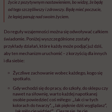
życie z pozytywnym nastawieniem, bo widzę, że będę
od tego szczęśliwszy i zdrowszy. Będę mieć poczucie,
że lepiej panuję nad swoim życiem.
Do reguły wzajemności można się odwoływać całkiem
świadomie. Poniżej wyszczególnione zostały
przykłady działań, które każdy może podjąć już dziś,
aby ten mechanizm uruchomić – z korzyścią dla innych
i dla siebie:
Życzliwe zachowanie wobec każdego, kogo się
spotkało.
Gdy wchodzi się do pracy, do szkoły, do sklepu czy
nawet na siłownię, warto każdej napotkanej
osobie powiedzieć coś miłego: „Jak ci w tych
kolorach do twarzy”, „Jak pięknie dziś wyglądasz”,
„Jak miło cię widzieć”, „Cieszę się, że cię