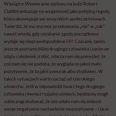
W książce Wywieranie wpływu na ludzi Robert
Cialdini wskazuje na wzajemność jako potężną regułę,
która obowiązuje we wszystkich społeczeństwach.
Twierdzi, że ma ona moc przekuwania „nie” w „tak”
nawet wtedy, gdy uzyskanie zgody początkowo
wydaje się nieprawdopodobne
149
. Czasami, zanim
jeszcze poznamy bliżej drugiego człowieka i zanim on
zdąży cokolwiek zrobić, zdarza nam się pomyśleć, że
coś nam się nie podoba, że wygląda on jakoś mało
pozytywnie, że to jakiś ponurak albo złośliwiec. W
takich sytuacjach warto zacząć od szerokiego
uśmiechu. Jeśli w odpowiedzi twarz tego drugiego
człowieka również rozjaśni uśmiech, będziemy mogli
sobie pogratulować, że oto udało nam się zmienić
swoje negatywne nastawienie na pozytywne – i że w