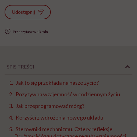
Udostępnij
Przeczytasz w 13 min
SPIS TREŚCI
Jak to się przekłada na nasze życie?
Pozytywna wzajemność w codziennym życiu
Jak przeprogramować mózg?
Korzyści z wdrożenia nowego układu
Sterowniki mechanizmu. Cztery refleksje
Drużyny Mózgu dotyczące reguły wzajemności