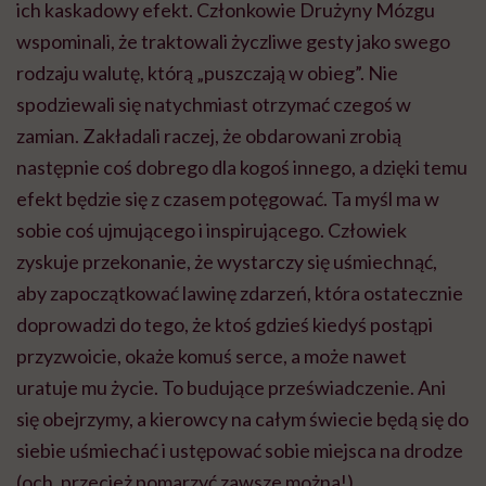
ich kaskadowy efekt. Członkowie Drużyny Mózgu
wspominali, że traktowali życzliwe gesty jako swego
rodzaju walutę, którą „puszczają w obieg”. Nie
spodziewali się natychmiast otrzymać czegoś w
zamian. Zakładali raczej, że obdarowani zrobią
następnie coś dobrego dla kogoś innego, a dzięki temu
efekt będzie się z czasem potęgować. Ta myśl ma w
sobie coś ujmującego i inspirującego. Człowiek
zyskuje przekonanie, że wystarczy się uśmiechnąć,
aby zapoczątkować lawinę zdarzeń, która ostatecznie
doprowadzi do tego, że ktoś gdzieś kiedyś postąpi
przyzwoicie, okaże komuś serce, a może nawet
uratuje mu życie. To budujące przeświadczenie. Ani
się obejrzymy, a kierowcy na całym świecie będą się do
siebie uśmiechać i ustępować sobie miejsca na drodze
(och, przecież pomarzyć zawsze można!).