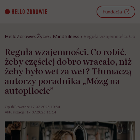
Go
to
Fundacja
content
HelloZdrowie: Życie
›
Mindfulness
›
Reguła wzajemności. Co ro
Reguła wzajemności. Co robić,
żeby częściej dobro wracało, niż
żeby było wet za wet? Tłumaczą
autorzy poradnika „Mózg na
autopilocie”
Opublikowano:
17.07.2025 10:54
Aktualizacja:
17.07.2025 11:14