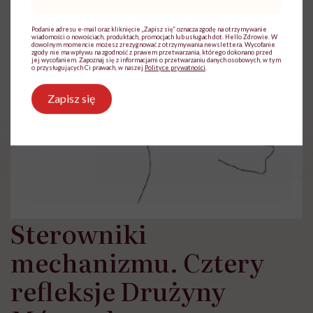
mail
*
Podanie adresu e-mail oraz kliknięcie „Zapisz się” oznacza zgodę na otrzymywanie
wiadomości o nowościach, produktach, promocjach lub usługach dot. Hello Zdrowie. W
dowolnym momencie możesz zrezygnować z otrzymywania newslettera. Wycofanie
zgody nie ma wpływu na zgodność z prawem przetwarzania, którego dokonano przed
jej wycofaniem. Zapoznaj się z informacjami o przetwarzaniu danych osobowych, w tym
o przysługujących Ci prawach, w naszej
Polityce prywatności
.
Zapisz się
Sterowniki
mechanizmu. Cztery
refleksje Drużyny