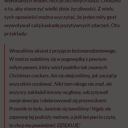
wykonanych wobec nich przez innych ludzi. Chodziło
o to, aby stworzyć wielki zbiór życzliwości. Z wielu
tych opowieści można wyczytać, że jeden miły gest
wywoływał całą kaskadę pozytywnych zdarzeń. Oto
przykłady:
Wracaliśmy akurat z przyjęcia bożonarodzeniowego.
W metrze wdaliśmy się w pogawędkę z pewnym
miłym panem, który wiózł pudełko tak zwanych
Christmas crackers. Ani się obejrzeliśmy, jak zaczął je
wszystkim rozdawać. Nikt tam nikogo nie znał, ale
wszyscy zakładali korony na głowy, odczytywali
swoje dowcipy i obdarowywali się prezencikami.
Przemiłe to było, świetnie się bawiliśmy! Nigdy nie
zapomnę tej podróży metrem, a jeśli ten pan to czyta,
to chcę mu powiedzieć: DZIĘKUJĘ!