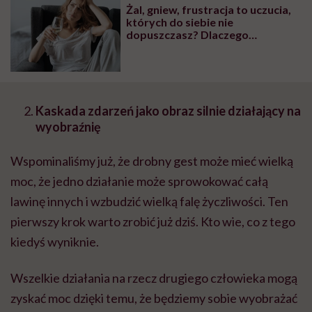
Żal, gniew, frustracja to uczucia,
których do siebie nie
dopuszczasz? Dlaczego
popełniasz błąd, tłumaczą
terapeutki. Podają świetny
przykład
Kaskada zdarzeń jako obraz silnie działający na
wyobraźnię
Wspominaliśmy już, że drobny gest może mieć wielką
moc, że jedno działanie może sprowokować całą
lawinę innych i wzbudzić wielką falę życzliwości. Ten
pierwszy krok warto zrobić już dziś. Kto wie, co z tego
kiedyś wyniknie.
Wszelkie działania na rzecz drugiego człowieka mogą
zyskać moc dzięki temu, że będziemy sobie wyobrażać