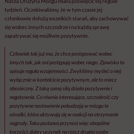
Nasza Drużyna Mózgu miała poświęcić tej regule
tydzień. Oczekiwaliśmy, że w tym czasie jej
członkowie dołożą wszelkich starań, aby zachowywać
się wobec innych szczodrze i na każdą sprawę
zapatrywać się możliwie pozytywnie.
Człowiek tak już ma, że chce postępować wobec
innych tak, jak oni postępują wobec niego. Zjawisko to
opisuje reguła wzajemności. Zwykliśmy myśleć o niej
wyłącznie w kontekście pozytywnym, ale to miecz
obosieczny. Z taką samą siłą działa pozytywnie i
negatywnie. Co równie interesujące, szczodrość czy
pozytywne nastawienie pobudzają w mózgu te
ośrodki, które aktywują się w reakcji na otrzymanie
nagrody. Taka postawa przynosi więc obopólne
korzyści: dobry uczynek na rzecz drugiej osoby