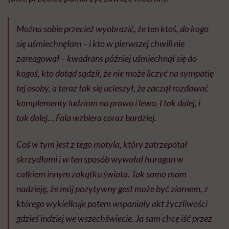
Można sobie przecież wyobrazić, że ten ktoś, do kogo
się uśmiechnęłam – i kto w pierwszej chwili nie
zareagował – kwadrans później uśmiechnął się do
kogoś, kto dotąd sądził, że nie może liczyć na sympatię
tej osoby, a teraz tak się ucieszył, że zaczął rozdawać
komplementy ludziom na prawo i lewo. I tak dalej, i
tak dalej… Fala wzbiera coraz bardziej.
Coś w tym jest z tego motyla, który zatrzepotał
skrzydłami i w ten sposób wywołał huragan w
całkiem innym zakątku świata. Tak samo mam
nadzieję, że mój pozytywny gest może być ziarnem, z
którego wykiełkuje potem wspaniały akt życzliwości
gdzieś indziej we wszechświecie. Ja sam chcę iść przez