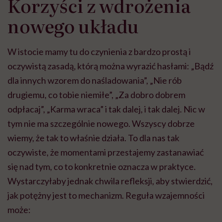
Korzyści z wdrożenia
nowego układu
W istocie mamy tu do czynienia z bardzo prostą i
oczywistą zasadą, którą można wyrazić hasłami: „Bądź
dla innych wzorem do naśladowania”, „Nie rób
drugiemu, co tobie niemiłe”, „Za dobro dobrem
odpłacaj”, „Karma wraca” i tak dalej, i tak dalej. Nic w
tym nie ma szczególnie nowego. Wszyscy dobrze
wiemy, że tak to właśnie działa. To dla nas tak
oczywiste, że momentami przestajemy zastanawiać
się nad tym, co to konkretnie oznacza w praktyce.
Wystarczyłaby jednak chwila refleksji, aby stwierdzić,
jak potężny jest to mechanizm. Reguła wzajemności
może: