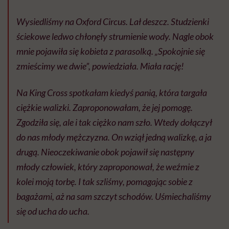
Wysiedliśmy na Oxford Circus. Lał deszcz. Studzienki
ściekowe ledwo chłonęły strumienie wody. Nagle obok
mnie pojawiła się kobieta z parasolką. „Spokojnie się
zmieścimy we dwie”, powiedziała. Miała rację!
Na King Cross spotkałam kiedyś panią, która targała
ciężkie walizki. Zaproponowałam, że jej pomogę.
Zgodziła się, ale i tak ciężko nam szło. Wtedy dołączył
do nas młody mężczyzna. On wziął jedną walizkę, a ja
drugą. Nieoczekiwanie obok pojawił się następny
młody człowiek, który zaproponował, że weźmie z
kolei moją torbę. I tak szliśmy, pomagając sobie z
bagażami, aż na sam szczyt schodów. Uśmiechaliśmy
się od ucha do ucha.