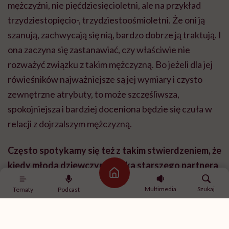
mężczyźni, nie pięćdziesięcioletni, ale na przykład
trzydziestopięcio-, trzydziestoośmioletni. Że oni ją
szanują, zachwycają się nią, bardzo dobrze ją traktują. I
ona zaczyna się zastanawiać, czy właściwie nie
rozważyć związku z takim mężczyzną. Bo jeżeli dla jej
rówieśników najważniejsze są jej wymiary i czysto
zewnętrzne atrybuty, to może szczęśliwsza,
spokojniejsza i bardziej doceniona będzie się czuła w
relacji z dojrzalszym mężczyzną.
Często spotykamy się też z takim stwierdzeniem, że
kiedy młoda dziewczyna szuka starszego partnera
Strona główna
to znaczy, że jej relacja z ojcem pozostawia sporo
Multimedia
Szukaj
Tematy
Podcast
do życzenia. Zastanawiam się jednak, czy to nie jest
stereotyp. Z drugiej strony faktycznie znam 30-
letnie dziewczyny, które są w związkach z