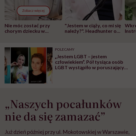
Zobacz więcej
Nie móc zostać przy
"Jestem w ciąży, co mi się
Wkró
chorym dziecku w
należy?". Headhunter o
Inst
szpitalu to tortura.
zmianie pokoleniowej u
atak
"Przeszkadzać w tym
kobiet w ciąży na rynku
wars
może chyba tylko
pracy
eksp
POLECAMY
głupota i brak
„Jestem LGBT – jestem
wyobraźni"
człowiekiem”. Pół tysiąca osób
LGBT wystąpiło w poruszającym
spocie Kampanii Przeciw
Homofobii
„Naszych pocałunków
nie da się zamazać”
Już dzień później przy ul. Mokotowskiej w Warszawie,