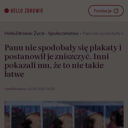
Go
to
Fundacja
content
HelloZdrowie: Życie
›
Społeczeństwo
›
Panu nie spodobały się p
Panu nie spodobały się plakaty i
postanowił je zniszczyć. Inni
pokazali mu, że to nie takie
łatwe
Opublikowano:
31.05.2022 14:52