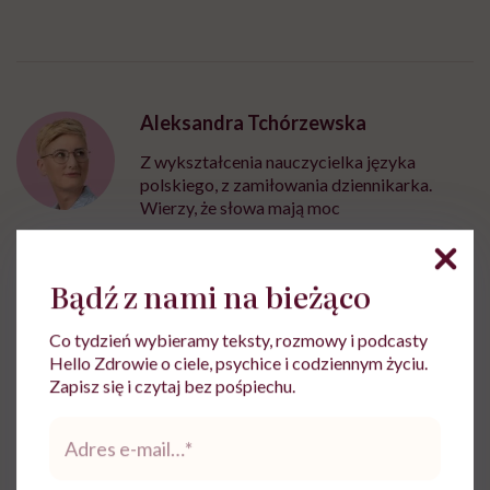
Aleksandra Tchórzewska
Z wykształcenia nauczycielka języka
polskiego, z zamiłowania dziennikarka.
Wierzy, że słowa mają moc
Zobacz profil
Bądź z nami na bieżąco
Udostępnij
Co tydzień wybieramy teksty, rozmowy i podcasty
Hello Zdrowie o ciele, psychice i codziennym życiu.
Zapisz się i czytaj bez pośpiechu.
Powiązane tematy:
Adres
e-
miłość
orientacja homoseksualna
mail
*