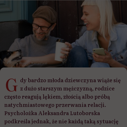
fot. Getty Images, KanaiPixel
G
dy bardzo młoda dziewczyna wiąże się
z dużo starszym mężczyzną, rodzice
często reagują lękiem, złością albo próbą
natychmiastowego przerwania relacji.
Psycholożka Aleksandra Lutoborska
podkreśla jednak, że nie każdą taką sytuację