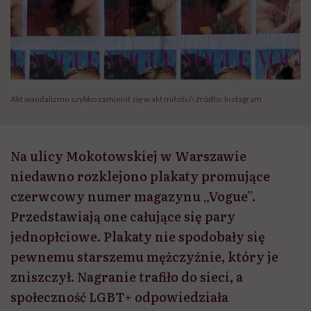
Akt wandalizmu szybko zamienił się w akt miłości\ źródło: Instagram
Na ulicy Mokotowskiej w Warszawie
niedawno rozklejono plakaty promujące
czerwcowy numer magazynu „Vogue”.
Przedstawiają one całujące się pary
jednopłciowe. Plakaty nie spodobały się
pewnemu starszemu mężczyźnie, który je
zniszczył. Nagranie trafiło do sieci, a
społeczność LGBT+ odpowiedziała