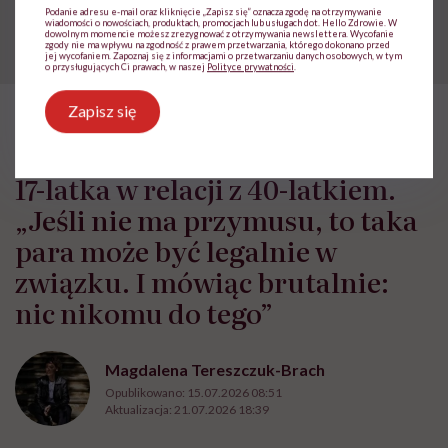
osoby LGBTQIA+
Podanie adresu e-mail oraz kliknięcie „Zapisz się” oznacza zgodę na otrzymywanie
wiadomości o nowościach, produktach, promocjach lub usługach dot. Hello Zdrowie. W
dowolnym momencie możesz zrezygnować z otrzymywania newslettera. Wycofanie
zgody nie ma wpływu na zgodność z prawem przetwarzania, którego dokonano przed
jej wycofaniem. Zapoznaj się z informacjami o przetwarzaniu danych osobowych, w tym
o przysługujących Ci prawach, w naszej
Polityce prywatności
.
Zapisz się
HelloZdrowie: Życie
›
Społeczeństwo
›
17-latka w relacji z 40
17-latka w relacji z 40-latkiem.
„Jeśli nie ma przymusu, to taka
para może być legalnie w
związku. I mówiąc brutalnie:
nic nikomu do tego”
Magdalena Tereszczuk-Brach
Opublikowano:
15.07.2026 08:51
Aktualizacja:
21.07.2026 18:39