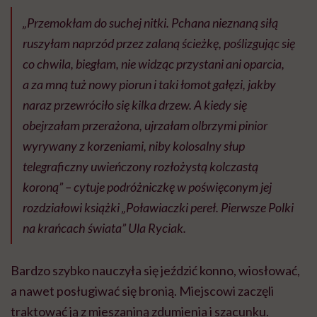
„
Przemokłam do suchej nitki. Pchana nieznaną siłą
ruszyłam naprzód przez zalaną ścieżkę, poślizgując się
co chwila, biegłam, nie widząc przystani ani oparcia,
a za mną tuż nowy piorun i taki łomot gałęzi, jakby
naraz przewróciło się kilka drzew. A kiedy się
obejrzałam przerażona, ujrzałam olbrzymi pinior
wyrywany z korzeniami, niby kolosalny słup
telegraficzny uwieńczony rozłożystą kolczastą
koroną”
– cytuje podróżniczkę w poświęconym jej
rozdziałowi książki „Poławiaczki pereł. Pierwsze Polki
na krańcach świata” Ula Ryciak.
Bardzo szybko nauczyła się jeździć konno, wiosłować,
a nawet posługiwać się bronią. Miejscowi zaczęli
traktować ją z mieszaniną zdumienia i szacunku.