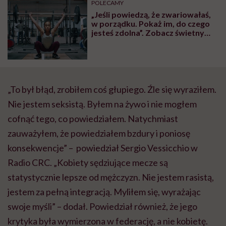
POLECAMY
„Jeśli powiedzą, że zwariowałaś,
w porządku. Pokaż im, do czego
jesteś zdolna”. Zobacz świetny
spot Nike, pokazujący siłę kobiet!
„To był błąd, zrobiłem coś głupiego. Źle się wyraziłem.
Nie jestem seksistą. Byłem na żywo i nie mogłem
cofnąć tego, co powiedziałem. Natychmiast
zauważyłem, że powiedziałem bzdury i poniosę
konsekwencje” – powiedział Sergio Vessicchio w
Radio CRC. „Kobiety sędziujące mecze są
statystycznie lepsze od mężczyzn. Nie jestem rasistą,
jestem za pełną integracją. Myliłem się, wyrażając
swoje myśli” – dodał. Powiedział również, że jego
krytyka była wymierzona w federację, a nie kobietę.