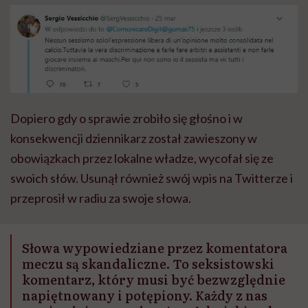
"Przeszkadzać w tym
kobiet w ciąży na rynku
wars
może chyba tylko
pracy
eksp
głupota i brak
wyobraźni"
Dopiero gdy o sprawie zrobiło się głośno i w
konsekwencji dziennikarz został zawieszony w
obowiązkach przez lokalne władze, wycofał się ze
swoich słów. Usunął również swój wpis na Twitterze i
przeprosił w radiu za swoje słowa.
Słowa wypowiedziane przez komentatora
meczu są skandaliczne. To seksistowski
komentarz, który musi być bezwzględnie
napiętnowany i potępiony. Każdy z nas