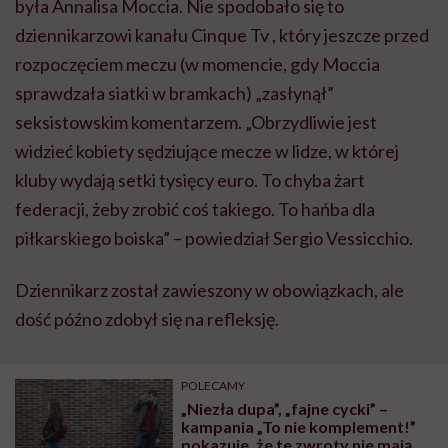
była Annalisa Moccia. Nie spodobało się to
dziennikarzowi kanału Cinque Tv , który jeszcze przed
rozpoczęciem meczu (w momencie, gdy Moccia
sprawdzała siatki w bramkach) „zasłynął”
seksistowskim komentarzem. „Obrzydliwie jest
widzieć kobiety sędziujące mecze w lidze, w której
kluby wydają setki tysięcy euro. To chyba żart
federacji, żeby zrobić coś takiego. To hańba dla
piłkarskiego boiska” – powiedział Sergio Vessicchio.
Dziennikarz został zawieszony w obowiązkach, ale
dość późno zdobył się na refleksję.
POLECAMY
„Niezła dupa”, „fajne cycki” –
kampania „To nie komplement!”
pokazuje, że te zwroty nie mają