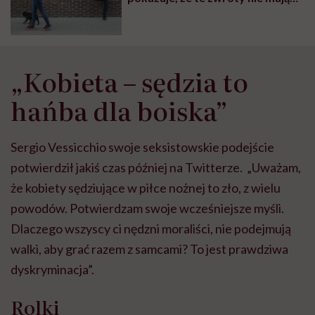
nic wspólnego z pochwałami
„Kobieta – sędzia to
hańba dla boiska”
Sergio Vessicchio swoje seksistowskie podejście
potwierdził jakiś czas później na Twitterze. „Uważam,
że kobiety sędziujące w piłce nożnej to zło, z wielu
powodów. Potwierdzam swoje wcześniejsze myśli.
Dlaczego wszyscy ci nędzni moraliści, nie podejmują
walki, aby grać razem z samcami? To jest prawdziwa
dyskryminacja”.
Rolki