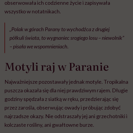
obserwowała ich codzienne życie i zapisywała
wszystko w notatnikach.
„
Polak w górach Parany to wychodźca z drugiej
półkuli świata, to wygnaniec srogiego losu – niewolnik
”
– pisała we wspomnieniach.
Motyli raj w Paranie
Najważniejsze pozostawały jednak motyle. Tropikalna
puszcza okazała się dla niej prawdziwym rajem. Długie
godziny spędzała z siatką w ręku, przedzierając się
przez zarośla, obserwując owady i próbując zdobyć
najrzadsze okazy. Nie odstraszały jej ani grzechotniki i
kolczaste rośliny, ani gwałtowne burze.