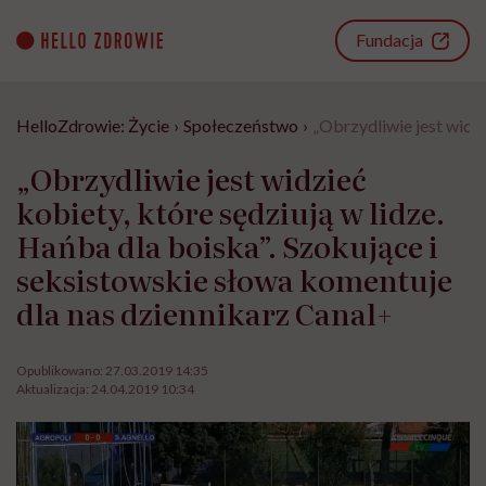
Go
to
Fundacja
content
HelloZdrowie: Życie
›
Społeczeństwo
›
„Obrzydliwie jest widzi
„Obrzydliwie jest widzieć
kobiety, które sędziują w lidze.
Hańba dla boiska”. Szokujące i
seksistowskie słowa komentuje
dla nas dziennikarz Canal+
Opublikowano:
27.03.2019 14:35
Aktualizacja:
24.04.2019 10:34