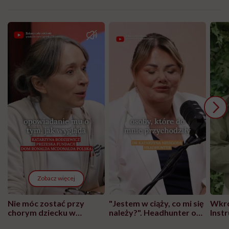
Zobacz więcej
Nie móc zostać przy
"Jestem w ciąży, co mi się
Wkró
chorym dziecku w
należy?". Headhunter o
Inst
szpitalu to tortura.
zmianie pokoleniowej u
atak