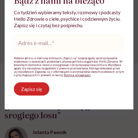
Udostępnij
Co tydzień wybieramy teksty, rozmowy i podcasty
Hello Zdrowie o ciele, psychice i codziennym życiu.
Zapisz się i czytaj bez pośpiechu.
Powiązane tematy:
Adres
Kobiety
Seksizm
e-
mail
*
Podanie adresu e-mail oraz kliknięcie „Zapisz się” oznacza zgodę na otrzymywanie
wiadomości o nowościach, produktach, promocjach lub usługach dot. Hello Zdrowie. W
dowolnym momencie możesz zrezygnować z otrzymywania newslettera. Wycofanie
zgody nie ma wpływu na zgodność z prawem przetwarzania, którego dokonano przed
jej wycofaniem. Zapoznaj się z informacjami o przetwarzaniu danych osobowych, w tym
o przysługujących Ci prawach, w naszej
Polityce prywatności
.
HelloZdrowie: Życie
›
Społeczeństwo
›
Michalina Isaakowa: „P
Zapisz się
Michalina Isaakowa: „Polak w
górach Parany to wygnaniec
srogiego losu”
Jolanta Pawnik