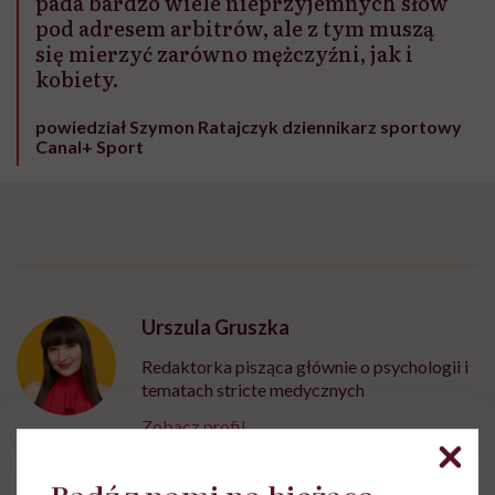
pada bardzo wiele nieprzyjemnych słów
pod adresem arbitrów, ale z tym muszą
się mierzyć zarówno mężczyźni, jak i
kobiety.
powiedział Szymon Ratajczyk dziennikarz sportowy
Canal+ Sport
Urszula Gruszka
Redaktorka pisząca głównie o psychologii i
tematach stricte medycznych
Zobacz profil
Bądź z nami na bieżąco