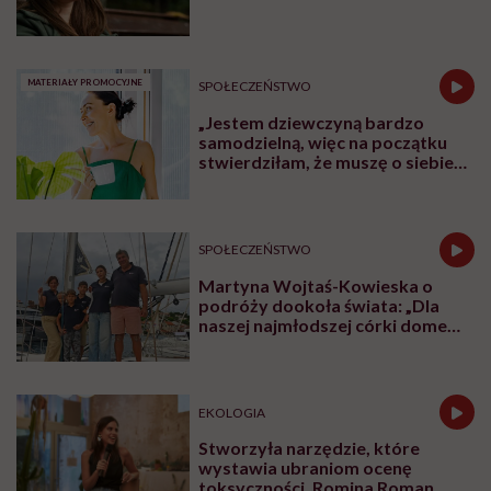
MATERIAŁY PROMOCYJNE
SPOŁECZEŃSTWO
„Jestem dziewczyną bardzo
samodzielną, więc na początku
stwierdziłam, że muszę o siebie
zadbać”. Emilia Pobiedzińska o
słodko-gorzkim doświadczeniu
menopauzy
SPOŁECZEŃSTWO
Martyna Wojtaś-Kowieska o
podróży dookoła świata: „Dla
naszej najmłodszej córki domem
jest jacht. Miała dwa latka, kiedy
wypływaliśmy w rejs”
EKOLOGIA
Stworzyła narzędzie, które
wystawia ubraniom ocenę
toksyczności. Romina Roman