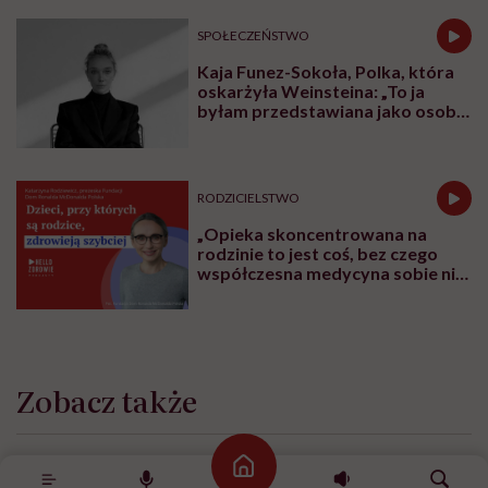
SPOŁECZEŃSTWO
Kaja Funez-Sokoła, Polka, która
oskarżyła Weinsteina: „To ja
byłam przedstawiana jako osoba,
która musi się bronić”
RODZICIELSTWO
„Opieka skoncentrowana na
rodzinie to jest coś, bez czego
współczesna medycyna sobie nie
poradzi”
Zobacz także
ŻYCIE
Strona główna