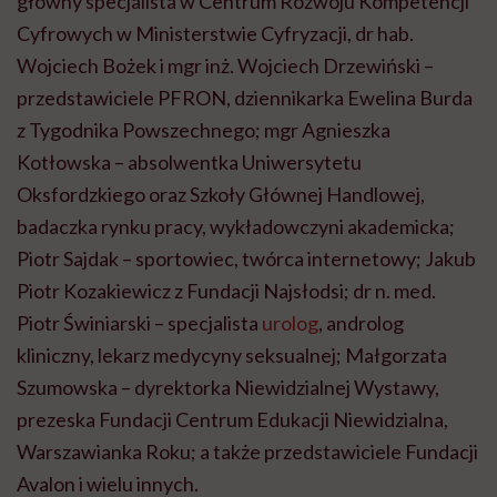
główny specjalista w Centrum Rozwoju Kompetencji
Cyfrowych w Ministerstwie Cyfryzacji, dr hab.
Wojciech Bożek i mgr inż. Wojciech Drzewiński –
przedstawiciele PFRON, dziennikarka Ewelina Burda
z Tygodnika Powszechnego; mgr Agnieszka
Kotłowska – absolwentka Uniwersytetu
Oksfordzkiego oraz Szkoły Głównej Handlowej,
badaczka rynku pracy, wykładowczyni akademicka;
Piotr Sajdak – sportowiec, twórca internetowy; Jakub
Piotr Kozakiewicz z Fundacji Najsłodsi; dr n. med.
Piotr Świniarski – specjalista
urolog
, androlog
kliniczny, lekarz medycyny seksualnej; Małgorzata
Szumowska – dyrektorka Niewidzialnej Wystawy,
prezeska Fundacji Centrum Edukacji Niewidzialna,
Warszawianka Roku; a także przedstawiciele Fundacji
Avalon i wielu innych.