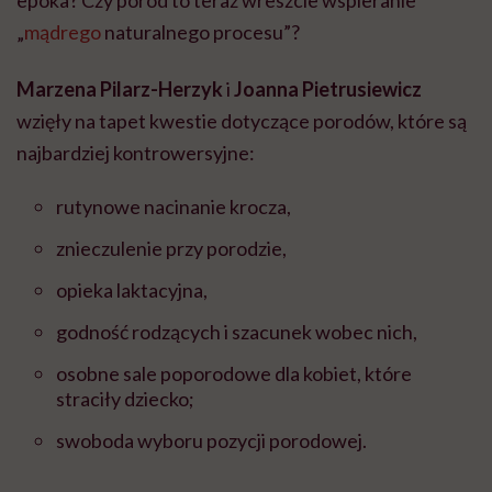
epoka? Czy poród to teraz wreszcie wspieranie
„
mądrego
naturalnego procesu”?
Marzena Pilarz-Herzyk
i
Joanna Pietrusiewicz
wzięły na tapet kwestie dotyczące porodów, które są
najbardziej kontrowersyjne:
rutynowe nacinanie krocza,
znieczulenie przy porodzie,
opieka laktacyjna,
godność rodzących i szacunek wobec nich,
osobne sale poporodowe dla kobiet, które
straciły dziecko;
swoboda wyboru pozycji porodowej.