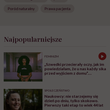
Poród naturalny
Prawa pacjenta
Najpopularniejsze
FEMINIZM
„Szwedki przecierały oczy, jak im
powiedziałam, że u nas każdy sika
przed wyjściem z domu”.
Architektka o „smyczy
moczowej”
SPOŁECZEŃSTWO
Naukowcy: nie starzejemy się
dzień po dniu, tylko skokowo.
Pierwszy taki etap to wiek 44 lat