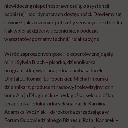
niewidoczną niepełnosprawnością, o asystencji
osobistej i koordynatorach dostępności. Dowiemy się
również, jak zrozumieć potrzeby sensoryczne dziecka
i jak wpierać dzieci w uczeniu się, a podczas
warsztatów poznamy techniki relaksacyjne.
Wśród zaproszonych gości i ekspertów znajdą się
m.in.: Sylwia Błach – pisarka, dziennikarka,
programistka, wybrana jedną z ambasadorek
DigitalEU Komisji Europejskiej; Michał Figurski –
dziennikarz, producent radiowy i telewizyjny; dr n.
hum. Alicja Długołęcka – pedagożka, seksuolożka,
terapeutka, edukatorka seksualna; dr Karolina
Adamska-Woźniak – dyrektorka zarządzająca w
Forum Odpowiedzialnego Biznesu; Rafał Kanarek –