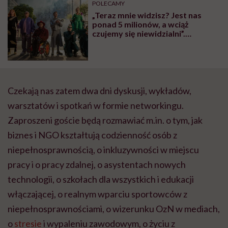
POLECAMY
„Teraz mnie widzisz? Jest nas
ponad 5 milionów, a wciąż
czujemy się niewidzialni”.
Poruszająca kampania Fundacji
Avalon
Czekają nas zatem dwa dni dyskusji, wykładów,
warsztatów i spotkań w formie networkingu.
Zaproszeni goście będą rozmawiać m.in. o tym, jak
biznes i NGO kształtują codzienność osób z
niepełnosprawnością, o inkluzywności w miejscu
pracy i o pracy zdalnej, o asystentach nowych
technologii, o szkołach dla wszystkich i edukacji
włączającej, o realnym wparciu sportowców z
niepełnosprawnościami, o wizerunku OzN w mediach,
o
stresie
i wypaleniu zawodowym, o życiu z