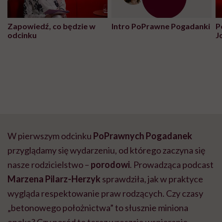
Zapowiedź, co będzie w
Intro PoPrawne Pogadanki
P
odcinku
J
W pierwszym odcinku
PoPrawnych Pogadanek
przyglądamy się wydarzeniu, od którego zaczyna się
nasze rodzicielstwo –
porodowi
. Prowadząca podcast
Marzena Pilarz-Herzyk
sprawdziła, jak w praktyce
wygląda respektowanie praw rodzących. Czy czasy
„betonowego położnictwa” to słusznie miniona