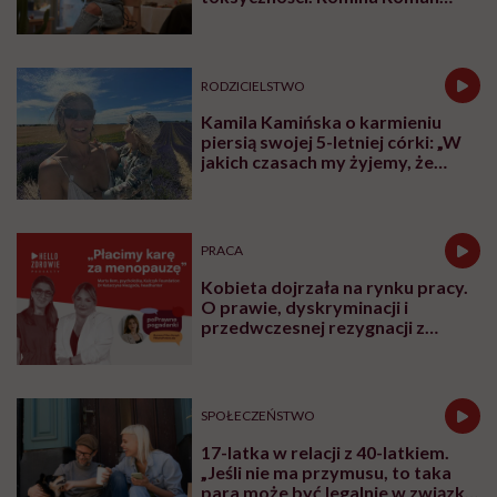
tłumaczy, co plastik robi z naszą
skórą
RODZICIELSTWO
Kamila Kamińska o karmieniu
piersią swojej 5-letniej córki: „W
jakich czasach my żyjemy, że
naturalne sprawy musimy
normalizować?”
PRACA
Kobieta dojrzała na rynku pracy.
O prawie, dyskryminacji i
przedwczesnej rezygnacji z
kariery
SPOŁECZEŃSTWO
17-latka w relacji z 40-latkiem.
„Jeśli nie ma przymusu, to taka
para może być legalnie w związku.