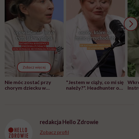
Zobacz więcej
Nie móc zostać przy
"Jestem w ciąży, co mi się
Wkró
chorym dziecku w
należy?". Headhunter o
Inst
szpitalu to tortura.
zmianie pokoleniowej u
atak
"Przeszkadzać w tym
kobiet w ciąży na rynku
wars
może chyba tylko
pracy
eksp
głupota i brak
wyobraźni"
redakcja Hello Zdrowie
Zobacz profil