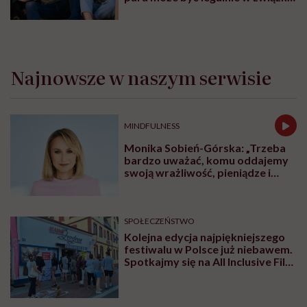
I mówiąc brutalnie: nic nikomu do
tego”
Najnowsze w naszym serwisie
MINDFULNESS
Monika Sobień-Górska: „Trzeba
bardzo uważać, komu oddajemy
swoją wrażliwość, pieniądze i
zaufanie”
SPOŁECZEŃSTWO
Kolejna edycja najpiękniejszego
festiwalu w Polsce już niebawem.
Spotkajmy się na All Inclusive Film
Festival w Jastarni!