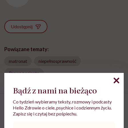
Udostępnij
Powiązane tematy:
matronat
niepełnosprawność
Prawa pacjenta
Bądź z nami na bieżąco
Co tydzień wybieramy teksty, rozmowy i podcasty
Hello Zdrowie o ciele, psychice i codziennym życiu.
Zapisz się i czytaj bez pośpiechu.
Mięśnie zaczynamy tracić już po
Adres